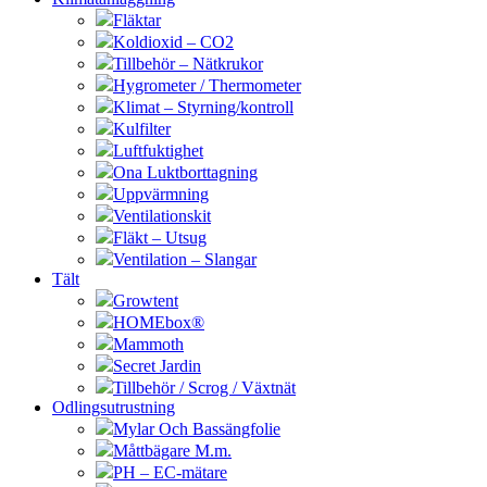
Fläktar
Koldioxid – CO2
Tillbehör – Nätkrukor
Hygrometer / Thermometer
Klimat – Styrning/kontroll
Kulfilter
Luftfuktighet
Ona Luktborttagning
Uppvärmning
Ventilationskit
Fläkt – Utsug
Ventilation – Slangar
Tält
Growtent
HOMEbox®
Mammoth
Secret Jardin
Tillbehör / Scrog / Växtnät
Odlingsutrustning
Mylar Och Bassängfolie
Måttbägare M.m.
PH – EC-mätare