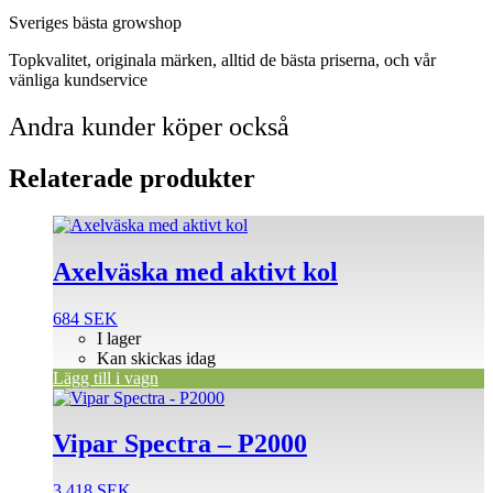
Sveriges bästa growshop
Topkvalitet, originala märken, alltid de bästa priserna, och vår
vänliga kundservice
Andra kunder köper också
Relaterade produkter
Axelväska med aktivt kol
684
SEK
I lager
Kan skickas idag
Lägg till i vagn
Vipar Spectra – P2000
3.418
SEK