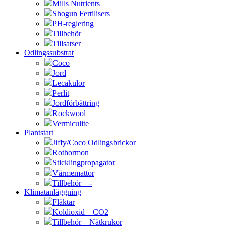
Mills Nutrients
Shogun Fertilisers
PH-reglering
Tillbehör
Tillsatser
Odlingssubstrat
Coco
Jord
Lecakulor
Perlit
Jordförbättring
Rockwool
Vermiculite
Plantstart
Jiffy/Coco Odlingsbrickor
Rothormon
Sticklingpropagator
Värmemattor
Tillbehör—-
Klimatanläggning
Fläktar
Koldioxid – CO2
Tillbehör – Nätkrukor