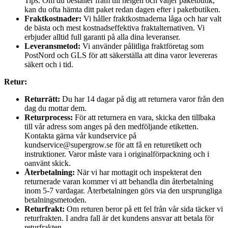
Tips: Om du beställer fram till helgen och väljer paketbutik,
kan du ofta hämta ditt paket redan dagen efter i paketbutiken.
Fraktkostnader:
Vi håller fraktkostnaderna låga och har valt
de bästa och mest kostnadseffektiva fraktalternativen. Vi
erbjuder alltid full garanti på alla dina leveranser.
Leveransmetod:
Vi använder pålitliga fraktföretag som
PostNord och GLS för att säkerställa att dina varor levereras
säkert och i tid.
Retur:
Returrätt:
Du har 14 dagar på dig att returnera varor från den
dag du mottar dem.
Returprocess:
För att returnera en vara, skicka den tillbaka
till vår adress som anges på den medföljande etiketten.
Kontakta gärna vår kundservice på
kundservice@supergrow.se för att få en returetikett och
instruktioner. Varor måste vara i originalförpackning och i
oanvänt skick.
Återbetalning:
När vi har mottagit och inspekterat den
returnerade varan kommer vi att behandla din återbetalning
inom 5-7 vardagar. Återbetalningen görs via den ursprungliga
betalningsmetoden.
Returfrakt:
Om returen beror på ett fel från vår sida täcker vi
returfrakten. I andra fall är det kundens ansvar att betala för
returfrakten.