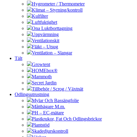
Hygrometer / Thermometer
Klimat – Styrning/kontroll
Kulfilter
Luftfuktighet
Ona Luktborttagning
Uppvärmning
Ventilationskit
Fläkt – Utsug
Ventilation – Slangar
Tält
Growtent
HOMEbox®
Mammoth
Secret Jardin
Tillbehör / Scrog / Växtnät
Odlingsutrustning
Mylar Och Bassängfolie
Måttbägare M.m.
PH – EC-mätare
Plastkrukor, Fat Och Odlingsbrickor
Plantstöd
Skadedjurskontroll