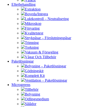
Väskor
Efterbehandling
Extraktion
Boveda/Integra
Luktkontroll – Neutralisering
Mikroskop
Förvaring
Kvalitetstest
Strykpåsar – Förslutningspåsar
Trimning
Torkning
Vakuum & Försegling
Vågar Och Tillbehör
Paketlösningar
Belysning – Paketlösningar
Gödningskit
Komplett Kit
Ventilation – Paketlösningar
Microgreens
Tillbehör
Belysning
Odlingsmedium
Sålådor