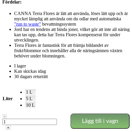
Fördelar:
CANNA Terra Flores är lätt att använda, löses lätt upp och är
mycket lämplig att använda om du odlar med automatiska
”run to waste”
bevattningssystem
Jord har en tendens att binda joner, vilket gör att inte all näring
kan tas upp, detta har Terra Flores kompenserat för under
utvecklingen.
Terra Flores är fantastisk för att främja bildandet av
frukt/blommor och innehåller alla de näringsämnen växten
behöver under blomningen.
I lager
Kan skickas idag
30 dagars returrätt
1 L
Liter
5 L
10 L
Terra
-
Lägg till i vagn
Flores
mängd
+