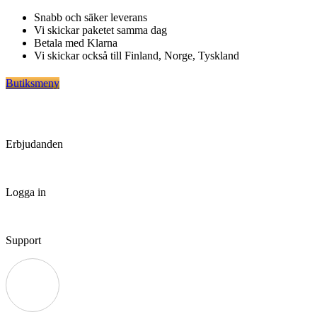
Hoppa
Snabb och säker leverans
till
Vi skickar paketet samma dag
innehåll
Betala med Klarna
Vi skickar också till Finland, Norge, Tyskland
Butiksmeny
Erbjudanden
Logga in
Support