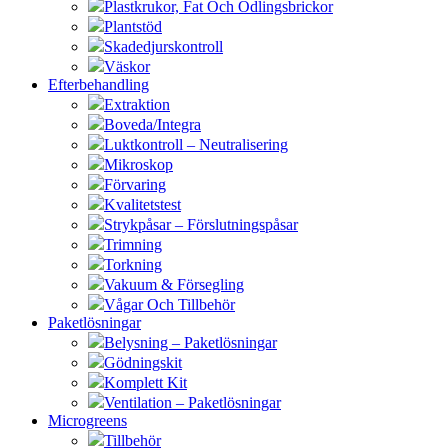
Plastkrukor, Fat Och Odlingsbrickor
Plantstöd
Skadedjurskontroll
Väskor
Efterbehandling
Extraktion
Boveda/Integra
Luktkontroll – Neutralisering
Mikroskop
Förvaring
Kvalitetstest
Strykpåsar – Förslutningspåsar
Trimning
Torkning
Vakuum & Försegling
Vågar Och Tillbehör
Paketlösningar
Belysning – Paketlösningar
Gödningskit
Komplett Kit
Ventilation – Paketlösningar
Microgreens
Tillbehör