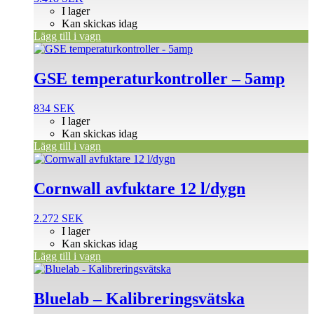
I lager
Kan skickas idag
Lägg till i vagn
GSE temperaturkontroller – 5amp
834
SEK
I lager
Kan skickas idag
Lägg till i vagn
Cornwall avfuktare 12 l/dygn
2.272
SEK
I lager
Kan skickas idag
Lägg till i vagn
Den
här
produkten
Bluelab – Kalibreringsvätska
har