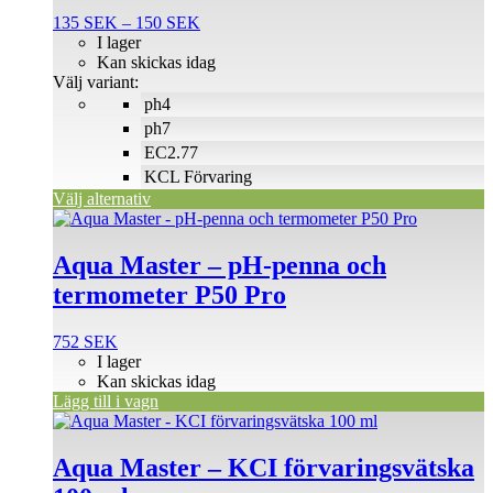
flera
Prisintervall:
135
SEK
–
150
SEK
varianter.
135 SEK
I lager
De
till
Kan skickas idag
olika
150 SEK
Välj variant:
alternativen
ph4
kan
väljas
ph7
på
EC2.77
produktsidan
KCL Förvaring
Välj alternativ
Aqua Master – pH-penna och
termometer P50 Pro
752
SEK
I lager
Kan skickas idag
Lägg till i vagn
Aqua Master – KCI förvaringsvätska