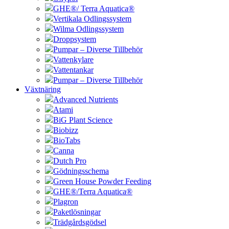
GHE®/ Terra Aquatica®
Vertikala Odlingssystem
Wilma Odlingssystem
Droppsystem
Pumpar – Diverse Tillbehör
Vattenkylare
Vattentankar
Pumpar – Diverse Tillbehör
Växtnäring
Advanced Nutrients
Atami
BiG Plant Science
Biobizz
BioTabs
Canna
Dutch Pro
Gödningsschema
Green House Powder Feeding
GHE®/Terra Aquatica®
Plagron
Paketlösningar
Trädgårdsgödsel