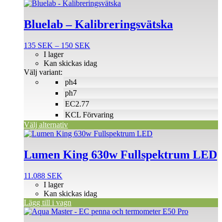
Den
här
produkten
Bluelab – Kalibreringsvätska
har
flera
Prisintervall:
135
SEK
–
150
SEK
varianter.
135 SEK
I lager
De
till
Kan skickas idag
olika
150 SEK
Välj variant:
alternativen
ph4
kan
väljas
ph7
på
EC2.77
produktsidan
KCL Förvaring
Välj alternativ
Lumen King 630w Fullspektrum LED
11.088
SEK
I lager
Kan skickas idag
Lägg till i vagn