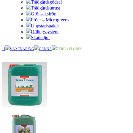
Trädgårdsgödsel
Trädgårdsutrust
Grönsaksfrön
Fröer – Microgreens
Uppstartspaket
Odlingssystem
Skadedjur
VÄXTNÄRING
CANNA
TERRA FLORES