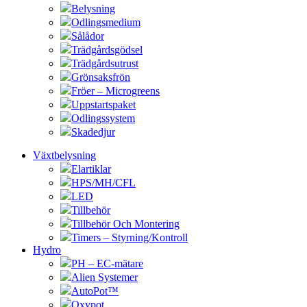
Belysning
Odlingsmedium
Sålådor
Trädgårdsgödsel
Trädgårdsutrust
Grönsaksfrön
Fröer – Microgreens
Uppstartspaket
Odlingssystem
Skadedjur
Växtbelysning
Elartiklar
HPS/MH/CFL
LED
Tillbehör
Tillbehör Och Montering
Timers – Styrning/Kontroll
Hydro
PH – EC-mätare
Alien Systemer
AutoPot™
Oxypot