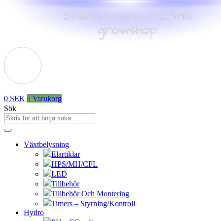
0
SEK
Varukorg
0
Sök
Växtbelysning
Elartiklar
HPS/MH/CFL
LED
Tillbehör
Tillbehör Och Montering
Timers – Styrning/Kontroll
Hydro