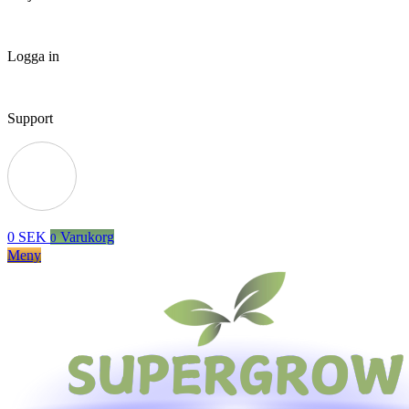
Logga in
Support
0
SEK
Varukorg
0
Meny