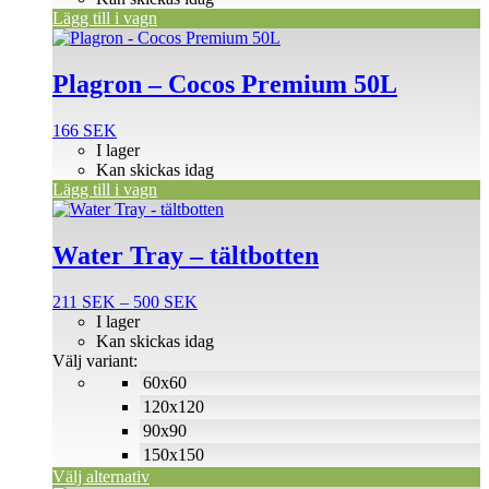
Lägg till i vagn
Plagron – Cocos Premium 50L
166
SEK
I lager
Kan skickas idag
Lägg till i vagn
Den
här
produkten
Water Tray – tältbotten
har
flera
Prisintervall:
211
SEK
–
500
SEK
varianter.
211 SEK
I lager
De
till
Kan skickas idag
olika
500 SEK
Välj variant:
alternativen
60x60
kan
väljas
120x120
på
90x90
produktsidan
150x150
Välj alternativ