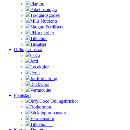
Plagron
Paketlösningar
Trädgårdsgödsel
Mills Nutrients
Shogun Fertilisers
PH-reglering
Tillbehör
Tillsatser
Odlingssubstrat
Coco
Jord
Lecakulor
Perlit
Jordförbättring
Rockwool
Vermiculite
Plantstart
Jiffy/Coco Odlingsbrickor
Rothormon
Sticklingpropagator
Värmemattor
Tillbehör—-
Klimatanläggning