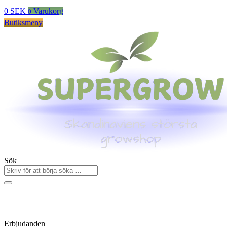
0
SEK
Varukorg
0
Butiksmeny
Sök
Erbjudanden