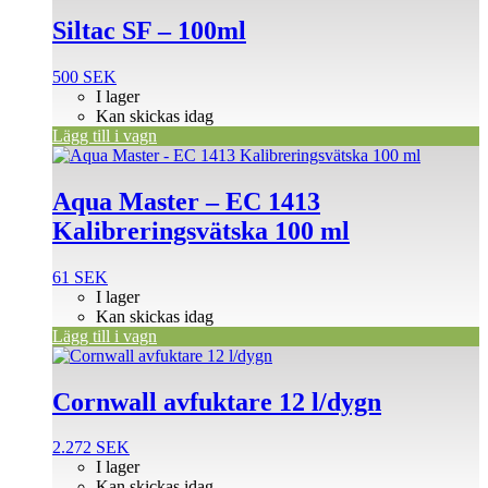
Siltac SF – 100ml
500
SEK
I lager
Kan skickas idag
Lägg till i vagn
Aqua Master – EC 1413
Kalibreringsvätska 100 ml
61
SEK
I lager
Kan skickas idag
Lägg till i vagn
Cornwall avfuktare 12 l/dygn
2.272
SEK
I lager
Kan skickas idag