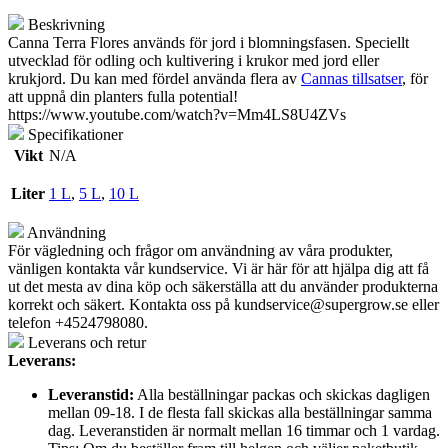
Beskrivning
Canna Terra Flores används för jord i blomningsfasen. Speciellt
utvecklad för odling och kultivering i krukor med jord eller
krukjord. Du kan med fördel använda flera av
Cannas tillsatser
, för
att uppnå din planters fulla potential!
https://www.youtube.com/watch?v=Mm4LS8U4ZVs
Specifikationer
Vikt
N/A
Liter
1 L
,
5 L
,
10 L
Användning
För vägledning och frågor om användning av våra produkter,
vänligen kontakta vår kundservice. Vi är här för att hjälpa dig att få
ut det mesta av dina köp och säkerställa att du använder produkterna
korrekt och säkert. Kontakta oss på
kundservice@supergrow.se
eller
telefon +4524798080.
Leverans och retur
Leverans:
Leveranstid:
Alla beställningar packas och skickas dagligen
mellan 09-18. I de flesta fall skickas alla beställningar samma
dag. Leveranstiden är normalt mellan 16 timmar och 1 vardag.