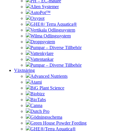
PH – EC-mätare
Alien Systemer
AutoPot™
Oxypot
GHE®/ Terra Aquatica®
Vertikala Odlingssystem
Wilma Odlingssystem
Droppsystem
Pumpar – Diverse Tillbehör
Vattenkylare
Vattentankar
Pumpar – Diverse Tillbehör
Växtnäring
Advanced Nutrients
Atami
BiG Plant Science
Biobizz
BioTabs
Canna
Dutch Pro
Gödningsschema
Green House Powder Feeding
GHE®/Terra Aquatica®