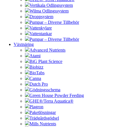
Vertikala Odlingssystem
Wilma Odlingssystem
Droppsystem
Pumpar – Diverse Tillbehör
Vattenkylare
Vattentankar
Pumpar – Diverse Tillbehör
Växtnäring
Advanced Nutrients
Atami
BiG Plant Science
Biobizz
BioTabs
Canna
Dutch Pro
Gödningsschema
Green House Powder Feeding
GHE®/Terra Aquatica®
Plagron
Paketlösningar
Trädgårdsgödsel
Mills Nutrients