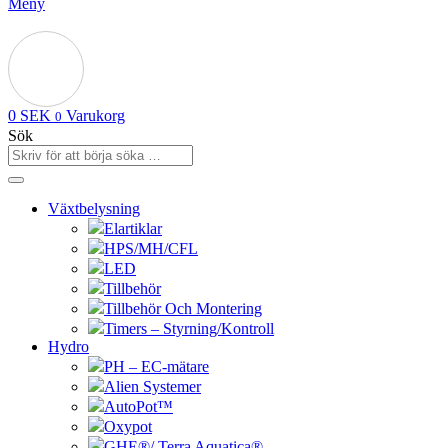
Meny
0
SEK
Varukorg
0
Sök
Växtbelysning
Elartiklar
HPS/MH/CFL
LED
Tillbehör
Tillbehör Och Montering
Timers – Styrning/Kontroll
Hydro
PH – EC-mätare
Alien Systemer
AutoPot™
Oxypot
GHE®/ Terra Aquatica®