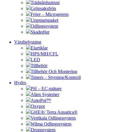
Trädgårdsutrust
Grönsaksfrön
Fröer – Microgreens
Uppstartspaket
Odlingssystem
Skadedjur
Växtbelysning
Elartiklar
HPS/MH/CFL
LED
Tillbehör
Tillbehör Och Montering
Timers – Styrning/Kontroll
Hydro
PH – EC-mätare
Alien Systemer
AutoPot™
Oxypot
GHE®/ Terra Aquatica®
Vertikala Odlingssystem
Wilma Odlingssystem
Droppsystem