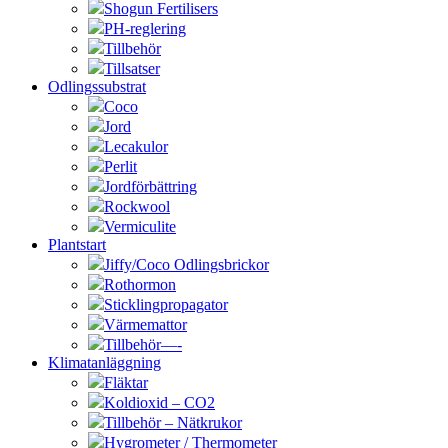
Shogun Fertilisers
PH-reglering
Tillbehör
Tillsatser
Odlingssubstrat
Coco
Jord
Lecakulor
Perlit
Jordförbättring
Rockwool
Vermiculite
Plantstart
Jiffy/Coco Odlingsbrickor
Rothormon
Sticklingpropagator
Värmemattor
Tillbehör—-
Klimatanläggning
Fläktar
Koldioxid – CO2
Tillbehör – Nätkrukor
Hygrometer / Thermometer