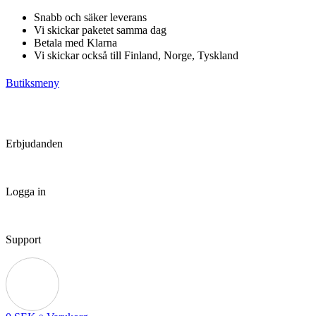
Hoppa
Snabb och säker leverans
till
Vi skickar paketet samma dag
innehåll
Betala med Klarna
Vi skickar också till Finland, Norge, Tyskland
Butiksmeny
Erbjudanden
Logga in
Support