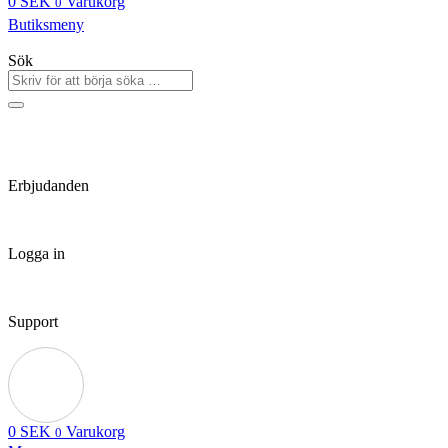
0
SEK
Varukorg
0
Butiksmeny
Sök
Erbjudanden
Logga in
Support
0
SEK
Varukorg
0