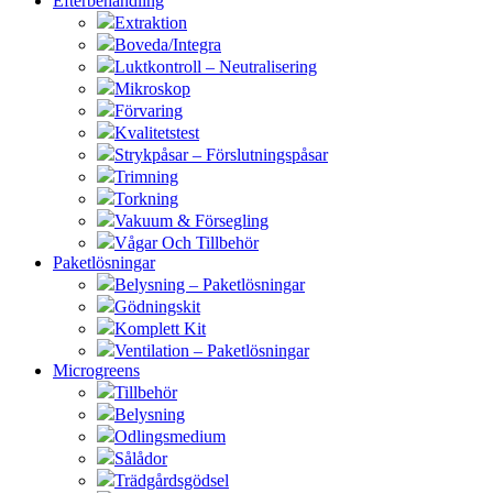
Efterbehandling
Extraktion
Boveda/Integra
Luktkontroll – Neutralisering
Mikroskop
Förvaring
Kvalitetstest
Strykpåsar – Förslutningspåsar
Trimning
Torkning
Vakuum & Försegling
Vågar Och Tillbehör
Paketlösningar
Belysning – Paketlösningar
Gödningskit
Komplett Kit
Ventilation – Paketlösningar
Microgreens
Tillbehör
Belysning
Odlingsmedium
Sålådor
Trädgårdsgödsel