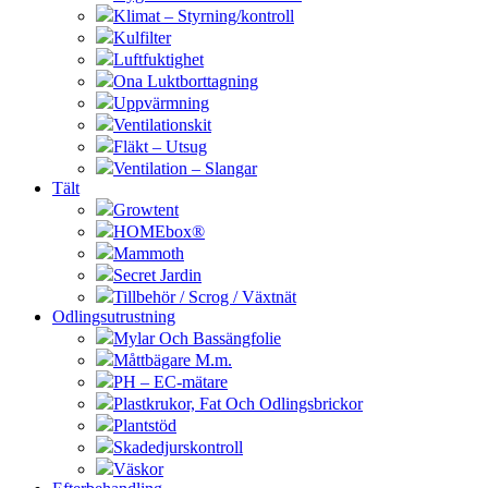
Klimat – Styrning/kontroll
Kulfilter
Luftfuktighet
Ona Luktborttagning
Uppvärmning
Ventilationskit
Fläkt – Utsug
Ventilation – Slangar
Tält
Growtent
HOMEbox®
Mammoth
Secret Jardin
Tillbehör / Scrog / Växtnät
Odlingsutrustning
Mylar Och Bassängfolie
Måttbägare M.m.
PH – EC-mätare
Plastkrukor, Fat Och Odlingsbrickor
Plantstöd
Skadedjurskontroll
Väskor