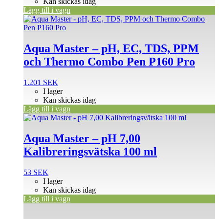
Kan skickas idag
Lägg till i vagn
Aqua Master – pH, EC, TDS, PPM
och Thermo Combo Pen P160 Pro
1.201
SEK
I lager
Kan skickas idag
Lägg till i vagn
Aqua Master – pH 7,00
Kalibreringsvätska 100 ml
53
SEK
I lager
Kan skickas idag
Lägg till i vagn
Den
här