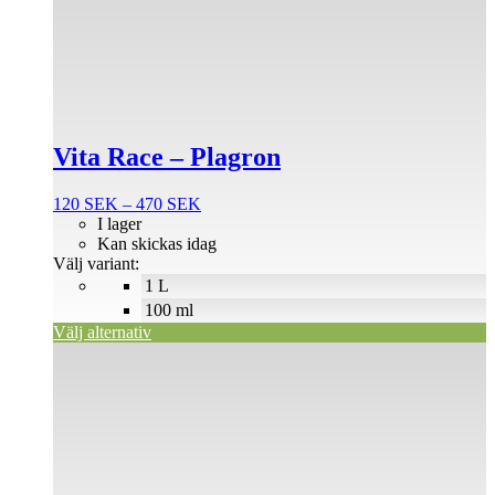
produkten
har
flera
varianter.
De
olika
alternativen
Vita Race – Plagron
kan
väljas
på
Prisintervall:
120
SEK
–
470
SEK
produktsidan
120 SEK
I lager
till
Kan skickas idag
470 SEK
Välj variant:
1 L
100 ml
Välj alternativ