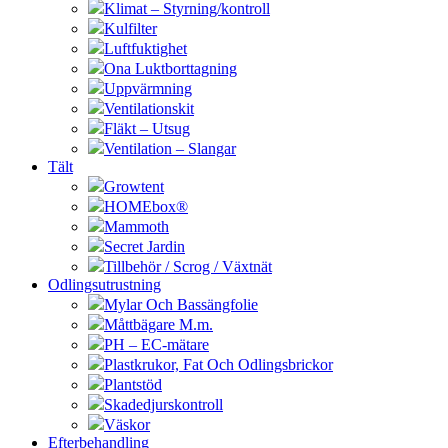
Klimat – Styrning/kontroll
Kulfilter
Luftfuktighet
Ona Luktborttagning
Uppvärmning
Ventilationskit
Fläkt – Utsug
Ventilation – Slangar
Tält
Growtent
HOMEbox®
Mammoth
Secret Jardin
Tillbehör / Scrog / Växtnät
Odlingsutrustning
Mylar Och Bassängfolie
Måttbägare M.m.
PH – EC-mätare
Plastkrukor, Fat Och Odlingsbrickor
Plantstöd
Skadedjurskontroll
Väskor
Efterbehandling