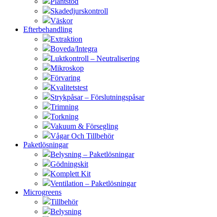
Plantstöd
Skadedjurskontroll
Väskor
Efterbehandling
Extraktion
Boveda/Integra
Luktkontroll – Neutralisering
Mikroskop
Förvaring
Kvalitetstest
Strykpåsar – Förslutningspåsar
Trimning
Torkning
Vakuum & Försegling
Vågar Och Tillbehör
Paketlösningar
Belysning – Paketlösningar
Gödningskit
Komplett Kit
Ventilation – Paketlösningar
Microgreens
Tillbehör
Belysning