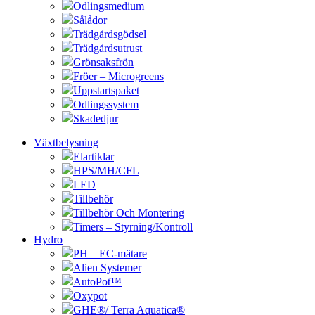
Odlingsmedium
Sålådor
Trädgårdsgödsel
Trädgårdsutrust
Grönsaksfrön
Fröer – Microgreens
Uppstartspaket
Odlingssystem
Skadedjur
Växtbelysning
Elartiklar
HPS/MH/CFL
LED
Tillbehör
Tillbehör Och Montering
Timers – Styrning/Kontroll
Hydro
PH – EC-mätare
Alien Systemer
AutoPot™
Oxypot
GHE®/ Terra Aquatica®