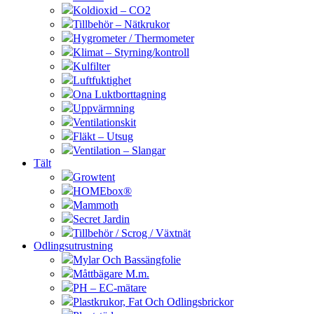
Koldioxid – CO2
Tillbehör – Nätkrukor
Hygrometer / Thermometer
Klimat – Styrning/kontroll
Kulfilter
Luftfuktighet
Ona Luktborttagning
Uppvärmning
Ventilationskit
Fläkt – Utsug
Ventilation – Slangar
Tält
Growtent
HOMEbox®
Mammoth
Secret Jardin
Tillbehör / Scrog / Växtnät
Odlingsutrustning
Mylar Och Bassängfolie
Måttbägare M.m.
PH – EC-mätare
Plastkrukor, Fat Och Odlingsbrickor