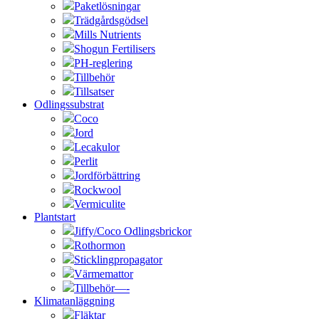
Paketlösningar
Trädgårdsgödsel
Mills Nutrients
Shogun Fertilisers
PH-reglering
Tillbehör
Tillsatser
Odlingssubstrat
Coco
Jord
Lecakulor
Perlit
Jordförbättring
Rockwool
Vermiculite
Plantstart
Jiffy/Coco Odlingsbrickor
Rothormon
Sticklingpropagator
Värmemattor
Tillbehör—-
Klimatanläggning
Fläktar