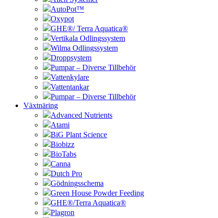
AutoPot™
Oxypot
GHE®/ Terra Aquatica®
Vertikala Odlingssystem
Wilma Odlingssystem
Droppsystem
Pumpar – Diverse Tillbehör
Vattenkylare
Vattentankar
Pumpar – Diverse Tillbehör
Växtnäring
Advanced Nutrients
Atami
BiG Plant Science
Biobizz
BioTabs
Canna
Dutch Pro
Gödningsschema
Green House Powder Feeding
GHE®/Terra Aquatica®
Plagron