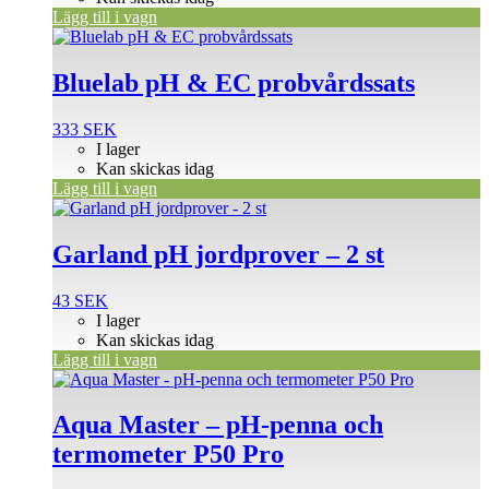
Lägg till i vagn
Bluelab pH & EC probvårdssats
333
SEK
I lager
Kan skickas idag
Lägg till i vagn
Garland pH jordprover – 2 st
43
SEK
I lager
Kan skickas idag
Lägg till i vagn
Aqua Master – pH-penna och
termometer P50 Pro