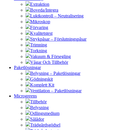
Extraktion
Boveda/Integra
Luktkontroll – Neutralisering
Mikroskop
Förvaring
Kvalitetstest
Strykpåsar – Förslutningspåsar
Trimning
Torkning
Vakuum & Försegling
Vågar Och Tillbehör
Paketlösningar
Belysning – Paketlösningar
Gödningskit
Komplett Kit
Ventilation – Paketlösningar
Microgreens
Tillbehör
Belysning
Odlingsmedium
Sålådor
Trädgårdsgödsel