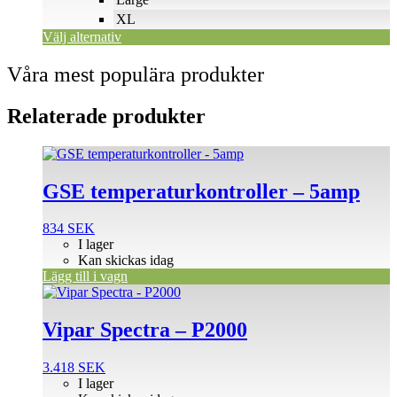
på
XL
produktsidan
Välj alternativ
Våra mest populära produkter
Relaterade produkter
GSE temperaturkontroller – 5amp
834
SEK
I lager
Kan skickas idag
Lägg till i vagn
Vipar Spectra – P2000
3.418
SEK
I lager