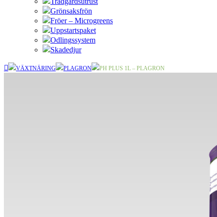
Trädgårdsutrust
Grönsaksfrön
Fröer – Microgreens
Uppstartspaket
Odlingssystem
Skadedjur
VÄXTNÄRING
PLAGRON
PH PLUS 1L – PLAGRON