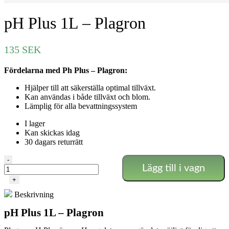
pH Plus 1L – Plagron
135
SEK
Fördelarna med Ph Plus – Plagron:
Hjälper till att säkerställa optimal tillväxt.
Kan användas i både tillväxt och blom.
Lämplig för alla bevattningssystem
I lager
Kan skickas idag
30 dagars returrätt
pH
-
Lägg till i vagn
Plus
1L
+
-
Beskrivning
Plagron
mängd
pH Plus 1L – Plagron