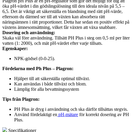
Plagron pH Plus är en pH-regulator som gör det möjligt för dig att
öka pH-värdet i din gödslingslösning till den ideala nivån på 5,5 –
6,5. Det är viktigt att säkerställa en blandning med rätt pH-värde,
eftersom du därmed ser till att växten kan absorbera rätt
näringsämnen i rätt proportioner. Detta har sedan en positiv effekt på
växtens ämnesomsättning, vilket får växten att växa snabbare.
Dosering och användning:
Skaka väl före användning. Tillsätt PH Plus i steg om 0,5 ml per liter
vatten (1: 2000), och mät pH-värdet efter varje tillsats.
Egenskaper:
NPK-gödsel (0-0-25).
Fördelarna med Ph Plus – Plagron:
Hjälper till att säkerställa optimal tillväxt.
Kan användas i både tillväxt och blom.
Lämplig för alla bevattningssystem
Tips från Plagron:
PH Plus är dryg i användning och ska därför tillsättas stegvis.
Använd fördelaktigt en
pH-mätare
för korrekt dosering av PH
Plus.
Specifikationer