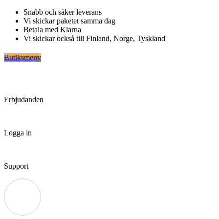
Hoppa
Snabb och säker leverans
till
Vi skickar paketet samma dag
innehåll
Betala med Klarna
Vi skickar också till Finland, Norge, Tyskland
Butiksmeny
Erbjudanden
Logga in
Support