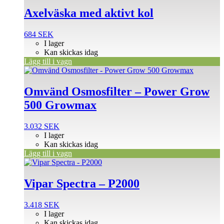
Axelväska med aktivt kol
684
SEK
I lager
Kan skickas idag
Lägg till i vagn
Omvänd Osmosfilter – Power Grow
500 Growmax
3.032
SEK
I lager
Kan skickas idag
Lägg till i vagn
Vipar Spectra – P2000
3.418
SEK
I lager
Kan skickas idag