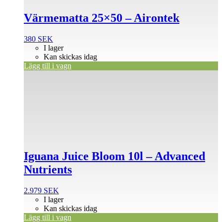
Värmematta 25×50 – Airontek
380
SEK
I lager
Kan skickas idag
Lägg till i vagn
Iguana Juice Bloom 10l – Advanced
Nutrients
2.979
SEK
I lager
Kan skickas idag
Lägg till i vagn