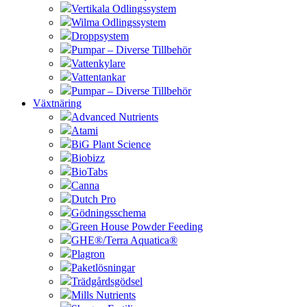
Vertikala Odlingssystem
Wilma Odlingssystem
Droppsystem
Pumpar – Diverse Tillbehör
Vattenkylare
Vattentankar
Pumpar – Diverse Tillbehör
Växtnäring
Advanced Nutrients
Atami
BiG Plant Science
Biobizz
BioTabs
Canna
Dutch Pro
Gödningsschema
Green House Powder Feeding
GHE®/Terra Aquatica®
Plagron
Paketlösningar
Trädgårdsgödsel
Mills Nutrients