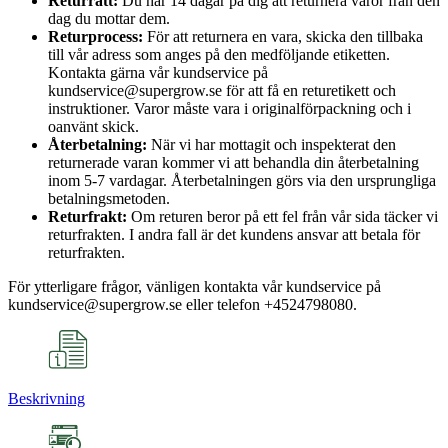
Returrätt:
Du har 14 dagar på dig att returnera varor från den
dag du mottar dem.
Returprocess:
För att returnera en vara, skicka den tillbaka
till vår adress som anges på den medföljande etiketten.
Kontakta gärna vår kundservice på
kundservice@supergrow.se för att få en returetikett och
instruktioner. Varor måste vara i originalförpackning och i
oanvänt skick.
Återbetalning:
När vi har mottagit och inspekterat den
returnerade varan kommer vi att behandla din återbetalning
inom 5-7 vardagar. Återbetalningen görs via den ursprungliga
betalningsmetoden.
Returfrakt:
Om returen beror på ett fel från vår sida täcker vi
returfrakten. I andra fall är det kundens ansvar att betala för
returfrakten.
För ytterligare frågor, vänligen kontakta vår kundservice på
kundservice@supergrow.se eller telefon +4524798080.
Beskrivning