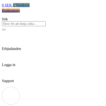
0
SEK
Varukorg
0
Butiksmeny
Sök
Erbjudanden
Logga in
Support