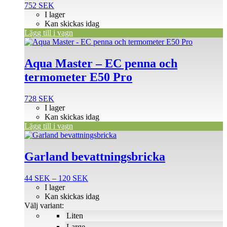
752
SEK
I lager
Kan skickas idag
Lägg till i vagn
Aqua Master – EC penna och
termometer E50 Pro
728
SEK
I lager
Kan skickas idag
Lägg till i vagn
Den
här
produkten
Garland bevattningsbricka
har
flera
Prisintervall:
44
SEK
–
120
SEK
varianter.
44 SEK
I lager
De
till
Kan skickas idag
olika
120 SEK
Välj variant:
alternativen
Liten
kan
väljas
Large