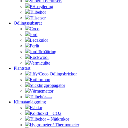
Shogun Fertilisers
PH-reglering
Tillbehör
Tillsatser
Odlingssubstrat
Coco
Jord
Lecakulor
Perlit
Jordförbättring
Rockwool
Vermiculite
Plantstart
Jiffy/Coco Odlingsbrickor
Rothormon
Sticklingpropagator
Värmemattor
Tillbehör—-
Klimatanläggning
Fläktar
Koldioxid – CO2
Tillbehör – Nätkrukor
Hygrometer / Thermometer