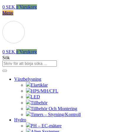
0
SEK
Varukorg
0
Meny
0
SEK
Varukorg
0
Sök
Växtbelysning
Elartiklar
HPS/MH/CFL
LED
Tillbehör
Tillbehör Och Montering
Timers – Styrning/Kontroll
Hydro
PH – EC-mätare
Alien Systemer