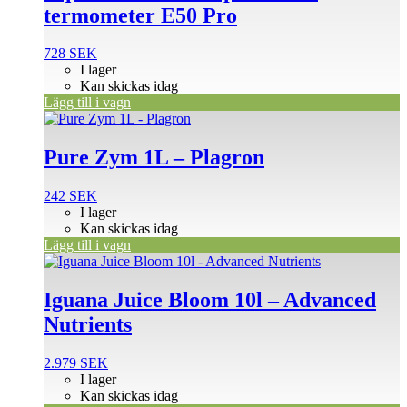
termometer E50 Pro
728
SEK
I lager
Kan skickas idag
Lägg till i vagn
Pure Zym 1L – Plagron
242
SEK
I lager
Kan skickas idag
Lägg till i vagn
Iguana Juice Bloom 10l – Advanced
Nutrients
2.979
SEK
I lager
Kan skickas idag