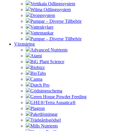
Vertikala Odlingssystem
Wilma Odlingssystem
Droppsystem
Pumpar – Diverse Tillbehör
Vattenkylare
Vattentankar
Pumpar – Diverse Tillbehör
Växtnäring
Advanced Nutrients
Atami
BiG Plant Science
Biobizz
BioTabs
Canna
Dutch Pro
Gödningsschema
Green House Powder Feeding
GHE®/Terra Aquatica®
Plagron
Paketlösningar
Trädgårdsgödsel
Mills Nutrients