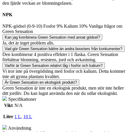
den fjärde veckan av blomningsfasen.
NPK
NPK-gödsel (0-9-10) Fosfor 9% Kalium 10%
Vanliga frågor om
Green Sensation
Kan jag kombinera Green Sensation med annat gödsel?
Ja, det är inget problem alls.
Vad gör Green Sensation bättre än andra boosters från konkurrenter?
Den kombinerar 4 positiva effekter i 1 flaska. Green Sensation
förbättrar blomning, resistens, jord och avkastning.
Varför är Green Sensation relativt låg i fosfor och kalium?
Vi tror inte på övergödsling med fosfor och kalium. Detta kommer
inte att gynna plantans kvalitet.
Är Green Sensation en ekologisk produkt?
Green Sensation är inte en ekologisk produkt, men stör inte heller
ditt jordliv. Du kan lugnt använda den när du odlar ekologiskt.
Specifikationer
Vikt
N/A
Liter
1 L
,
10 L
Användning