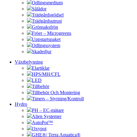
Odlingsmedium
Sålådor
Trädgårdsgödsel
Trädgårdsutrust
Grönsaksfrön
Fröer – Microgreens
Uppstartspaket
Odlingssystem
Skadedjur
Växtbelysning
Elartiklar
HPS/MH/CFL
LED
Tillbehör
Tillbehör Och Montering
Timers – Styrning/Kontroll
Hydro
PH – EC-mätare
Alien Systemer
AutoPot™
Oxypot
GHE®/ Terra Aquatica®