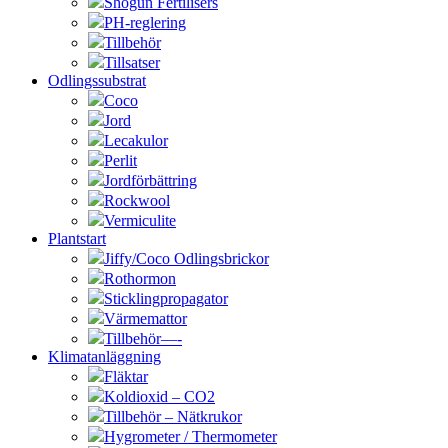
Shogun Fertilisers
PH-reglering
Tillbehör
Tillsatser
Odlingssubstrat
Coco
Jord
Lecakulor
Perlit
Jordförbättring
Rockwool
Vermiculite
Plantstart
Jiffy/Coco Odlingsbrickor
Rothormon
Sticklingpropagator
Värmemattor
Tillbehör—-
Klimatanläggning
Fläktar
Koldioxid – CO2
Tillbehör – Nätkrukor
Hygrometer / Thermometer