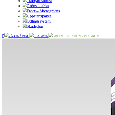
Trädgårdsutrust
Grönsaksfrön
Fröer – Microgreens
Uppstartspaket
Odlingssystem
Skadedjur
VÄXTNÄRING
PLAGRON
GREEN SENSATION – PLAGRON