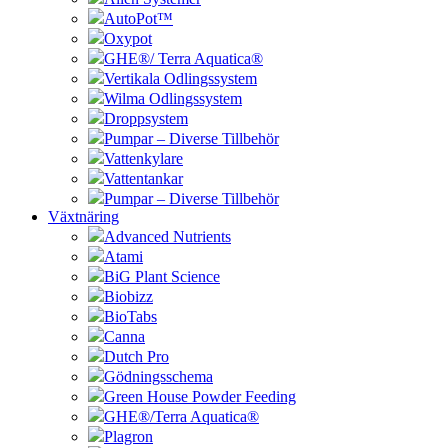
AutoPot™
Oxypot
GHE®/ Terra Aquatica®
Vertikala Odlingssystem
Wilma Odlingssystem
Droppsystem
Pumpar – Diverse Tillbehör
Vattenkylare
Vattentankar
Pumpar – Diverse Tillbehör
Växtnäring
Advanced Nutrients
Atami
BiG Plant Science
Biobizz
BioTabs
Canna
Dutch Pro
Gödningsschema
Green House Powder Feeding
GHE®/Terra Aquatica®
Plagron