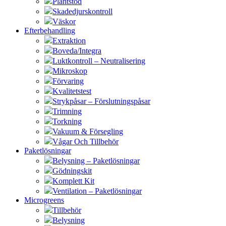
Plantstöd
Skadedjurskontroll
Väskor
Efterbehandling
Extraktion
Boveda/Integra
Luktkontroll – Neutralisering
Mikroskop
Förvaring
Kvalitetstest
Strykpåsar – Förslutningspåsar
Trimning
Torkning
Vakuum & Försegling
Vågar Och Tillbehör
Paketlösningar
Belysning – Paketlösningar
Gödningskit
Komplett Kit
Ventilation – Paketlösningar
Microgreens
Tillbehör
Belysning