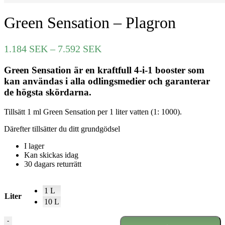
Green Sensation – Plagron
Prisintervall:
1.184
SEK
–
7.592
SEK
1.184 SEK
Green Sensation är en kraftfull 4-i-1 booster som
till
kan användas i alla odlingsmedier och garanterar
7.592 SEK
de högsta skördarna.
Tillsätt 1 ml Green Sensation per 1 liter vatten (1: 1000).
Därefter tillsätter du ditt grundgödsel
I lager
Kan skickas idag
30 dagars returrätt
1 L
Liter
10 L
Green
-