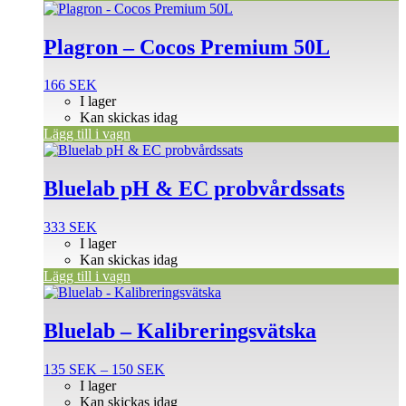
Plagron – Cocos Premium 50L
166
SEK
I lager
Kan skickas idag
Lägg till i vagn
Bluelab pH & EC probvårdssats
333
SEK
I lager
Kan skickas idag
Lägg till i vagn
Den
här
produkten
Bluelab – Kalibreringsvätska
har
flera
Prisintervall:
135
SEK
–
150
SEK
varianter.
135 SEK
I lager
De
till
Kan skickas idag
olika