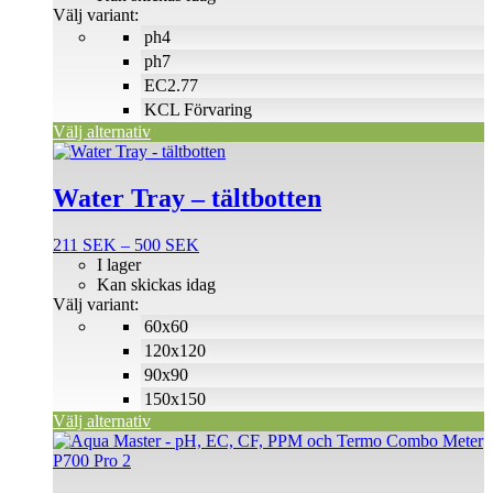
150 SEK
Välj variant:
alternativen
ph4
kan
väljas
ph7
på
EC2.77
produktsidan
KCL Förvaring
Välj alternativ
Den
här
produkten
Water Tray – tältbotten
har
flera
Prisintervall:
211
SEK
–
500
SEK
varianter.
211 SEK
I lager
De
till
Kan skickas idag
olika
500 SEK
Välj variant:
alternativen
60x60
kan
väljas
120x120
på
90x90
produktsidan
150x150
Välj alternativ