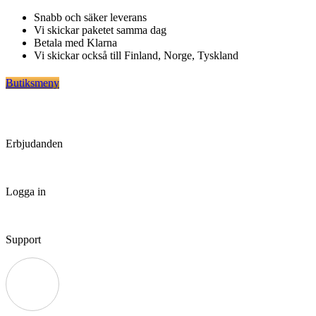
Hoppa
Snabb och säker leverans
till
Vi skickar paketet samma dag
innehåll
Betala med Klarna
Vi skickar också till Finland, Norge, Tyskland
Butiksmeny
Erbjudanden
Logga in
Support