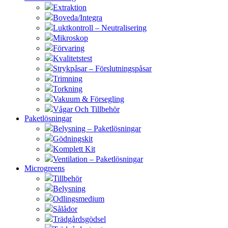
Extraktion
Boveda/Integra
Luktkontroll – Neutralisering
Mikroskop
Förvaring
Kvalitetstest
Strykpåsar – Förslutningspåsar
Trimning
Torkning
Vakuum & Försegling
Vågar Och Tillbehör
Paketlösningar
Belysning – Paketlösningar
Gödningskit
Komplett Kit
Ventilation – Paketlösningar
Microgreens
Tillbehör
Belysning
Odlingsmedium
Sålådor
Trädgårdsgödsel