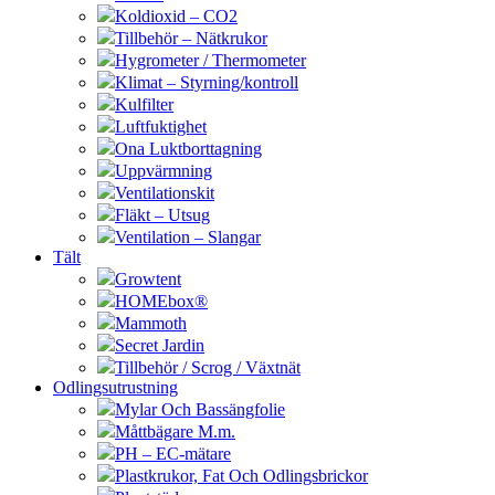
Koldioxid – CO2
Tillbehör – Nätkrukor
Hygrometer / Thermometer
Klimat – Styrning/kontroll
Kulfilter
Luftfuktighet
Ona Luktborttagning
Uppvärmning
Ventilationskit
Fläkt – Utsug
Ventilation – Slangar
Tält
Growtent
HOMEbox®
Mammoth
Secret Jardin
Tillbehör / Scrog / Växtnät
Odlingsutrustning
Mylar Och Bassängfolie
Måttbägare M.m.
PH – EC-mätare
Plastkrukor, Fat Och Odlingsbrickor