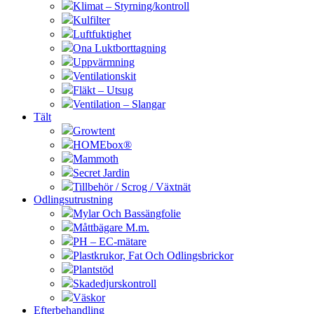
Klimat – Styrning/kontroll
Kulfilter
Luftfuktighet
Ona Luktborttagning
Uppvärmning
Ventilationskit
Fläkt – Utsug
Ventilation – Slangar
Tält
Growtent
HOMEbox®
Mammoth
Secret Jardin
Tillbehör / Scrog / Växtnät
Odlingsutrustning
Mylar Och Bassängfolie
Måttbägare M.m.
PH – EC-mätare
Plastkrukor, Fat Och Odlingsbrickor
Plantstöd
Skadedjurskontroll
Väskor
Efterbehandling