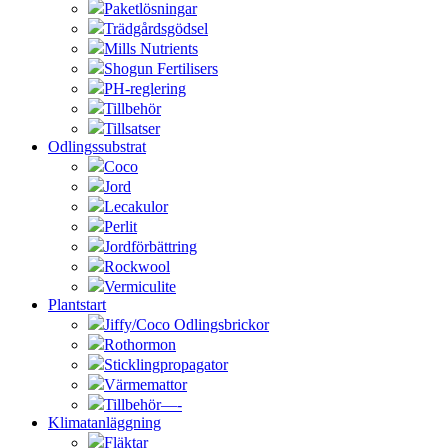
Paketlösningar
Trädgårdsgödsel
Mills Nutrients
Shogun Fertilisers
PH-reglering
Tillbehör
Tillsatser
Odlingssubstrat
Coco
Jord
Lecakulor
Perlit
Jordförbättring
Rockwool
Vermiculite
Plantstart
Jiffy/Coco Odlingsbrickor
Rothormon
Sticklingpropagator
Värmemattor
Tillbehör—-
Klimatanläggning
Fläktar