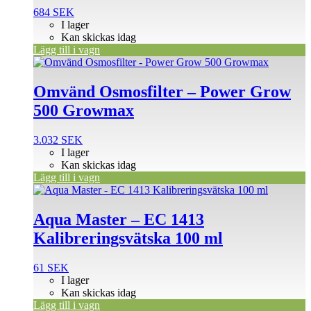
684
SEK
I lager
Kan skickas idag
Lägg till i vagn
Omvänd Osmosfilter – Power Grow
500 Growmax
3.032
SEK
I lager
Kan skickas idag
Lägg till i vagn
Aqua Master – EC 1413
Kalibreringsvätska 100 ml
61
SEK
I lager
Kan skickas idag
Lägg till i vagn