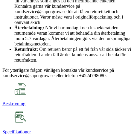
till vår adress som anges på den medföljande etiketten.
Kontakta gärna vår kundservice på
kundservice@supergrow.se för att få en returetikett och
instruktioner. Varor måste vara i originalförpackning och i
oanvänt skick.
Återbetalning:
När vi har mottagit och inspekterat den
returnerade varan kommer vi att behandla din återbetalning
inom 5-7 vardagar. Återbetalningen görs via den ursprungliga
betalningsmetoden.
Returfrakt:
Om returen beror på ett fel från vår sida täcker vi
returfrakten. I andra fall är det kundens ansvar att betala för
returfrakten.
För ytterligare frågor, vänligen kontakta vår kundservice på
kundservice@supergrow.se eller telefon +4524798080.
Beskrivning
Specifikationer