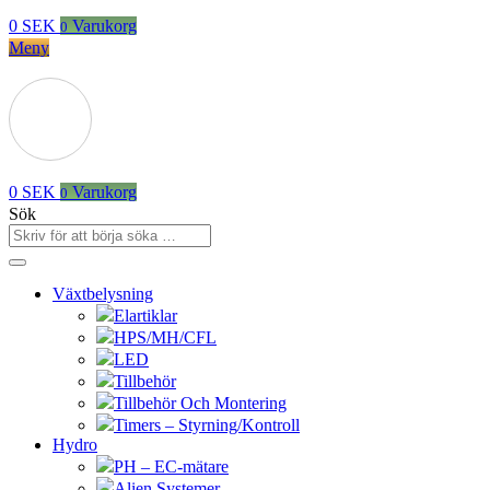
0
SEK
Varukorg
0
Meny
0
SEK
Varukorg
0
Sök
Växtbelysning
Elartiklar
HPS/MH/CFL
LED
Tillbehör
Tillbehör Och Montering
Timers – Styrning/Kontroll
Hydro
PH – EC-mätare
Alien Systemer