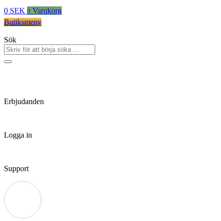
0
SEK
Varukorg
0
Butiksmeny
Sök
Erbjudanden
Logga in
Support