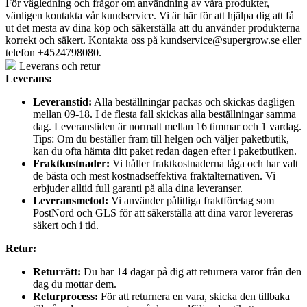
För vägledning och frågor om användning av våra produkter,
vänligen kontakta vår kundservice. Vi är här för att hjälpa dig att få
ut det mesta av dina köp och säkerställa att du använder produkterna
korrekt och säkert. Kontakta oss på
kundservice@supergrow.se
eller
telefon +4524798080.
Leverans och retur
Leverans:
Leveranstid:
Alla beställningar packas och skickas dagligen
mellan 09-18. I de flesta fall skickas alla beställningar samma
dag. Leveranstiden är normalt mellan 16 timmar och 1 vardag.
Tips: Om du beställer fram till helgen och väljer paketbutik,
kan du ofta hämta ditt paket redan dagen efter i paketbutiken.
Fraktkostnader:
Vi håller fraktkostnaderna låga och har valt
de bästa och mest kostnadseffektiva fraktalternativen. Vi
erbjuder alltid full garanti på alla dina leveranser.
Leveransmetod:
Vi använder pålitliga fraktföretag som
PostNord och GLS för att säkerställa att dina varor levereras
säkert och i tid.
Retur:
Returrätt:
Du har 14 dagar på dig att returnera varor från den
dag du mottar dem.
Returprocess:
För att returnera en vara, skicka den tillbaka