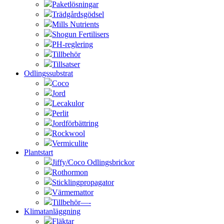
Paketlösningar
Trädgårdsgödsel
Mills Nutrients
Shogun Fertilisers
PH-reglering
Tillbehör
Tillsatser
Odlingssubstrat
Coco
Jord
Lecakulor
Perlit
Jordförbättring
Rockwool
Vermiculite
Plantstart
Jiffy/Coco Odlingsbrickor
Rothormon
Sticklingpropagator
Värmemattor
Tillbehör—-
Klimatanläggning
Fläktar