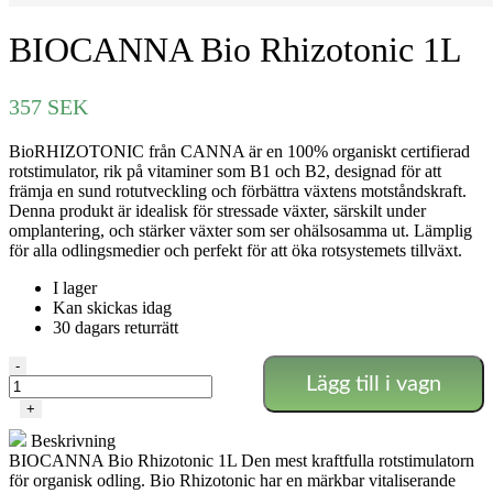
BIOCANNA Bio Rhizotonic 1L
357
SEK
BioRHIZOTONIC från CANNA är en 100% organiskt certifierad
rotstimulator, rik på vitaminer som B1 och B2, designad för att
främja en sund rotutveckling och förbättra växtens motståndskraft.
Denna produkt är idealisk för stressade växter, särskilt under
omplantering, och stärker växter som ser ohälsosamma ut. Lämplig
för alla odlingsmedier och perfekt för att öka rotsystemets tillväxt.
I lager
Kan skickas idag
30 dagars returrätt
BIOCANNA
-
Lägg till i vagn
Bio
Rhizotonic
+
1L
Beskrivning
mängd
BIOCANNA Bio Rhizotonic 1L Den mest kraftfulla rotstimulatorn
för organisk odling.
Bio Rhizotonic har en märkbar vitaliserande