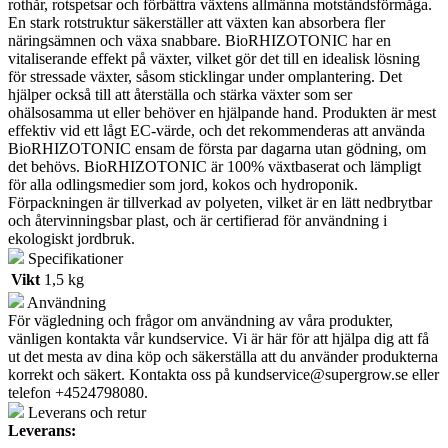
rothår, rotspetsar och förbättra växtens allmänna motståndsförmåga.
En stark rotstruktur säkerställer att växten kan absorbera fler
näringsämnen och växa snabbare. BioRHIZOTONIC har en
vitaliserande effekt på växter, vilket gör det till en idealisk lösning
för stressade växter, såsom sticklingar under omplantering. Det
hjälper också till att återställa och stärka växter som ser
ohälsosamma ut eller behöver en hjälpande hand. Produkten är mest
effektiv vid ett lågt EC-värde, och det rekommenderas att använda
BioRHIZOTONIC ensam de första par dagarna utan gödning, om
det behövs. BioRHIZOTONIC är 100% växtbaserat och lämpligt
för alla odlingsmedier som jord, kokos och hydroponik.
Förpackningen är tillverkad av polyeten, vilket är en lätt nedbrytbar
och återvinningsbar plast, och är certifierad för användning i
ekologiskt jordbruk.
Specifikationer
Vikt
1,5 kg
Användning
För vägledning och frågor om användning av våra produkter,
vänligen kontakta vår kundservice. Vi är här för att hjälpa dig att få
ut det mesta av dina köp och säkerställa att du använder produkterna
korrekt och säkert. Kontakta oss på
kundservice@supergrow.se
eller
telefon +4524798080.
Leverans och retur
Leverans: