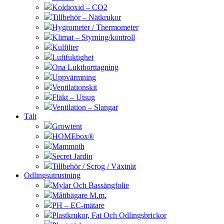
Koldioxid – CO2
Tillbehör – Nätkrukor
Hygrometer / Thermometer
Klimat – Styrning/kontroll
Kulfilter
Luftfuktighet
Ona Luktborttagning
Uppvärmning
Ventilationskit
Fläkt – Utsug
Ventilation – Slangar
Tält
Growtent
HOMEbox®
Mammoth
Secret Jardin
Tillbehör / Scrog / Växtnät
Odlingsutrustning
Mylar Och Bassängfolie
Måttbägare M.m.
PH – EC-mätare
Plastkrukor, Fat Och Odlingsbrickor