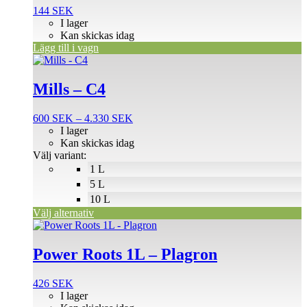
144
SEK
I lager
Kan skickas idag
Lägg till i vagn
Den
här
produkten
Mills – C4
har
flera
Prisintervall:
600
SEK
–
4.330
SEK
varianter.
600 SEK
I lager
De
till
Kan skickas idag
olika
4.330 SEK
Välj variant:
alternativen
1 L
kan
väljas
5 L
på
10 L
produktsidan
Välj alternativ
Power Roots 1L – Plagron
426
SEK
I lager