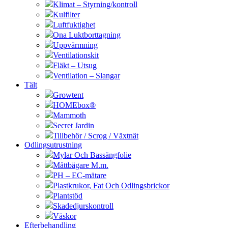
Klimat – Styrning/kontroll
Kulfilter
Luftfuktighet
Ona Luktborttagning
Uppvärmning
Ventilationskit
Fläkt – Utsug
Ventilation – Slangar
Tält
Growtent
HOMEbox®
Mammoth
Secret Jardin
Tillbehör / Scrog / Växtnät
Odlingsutrustning
Mylar Och Bassängfolie
Måttbägare M.m.
PH – EC-mätare
Plastkrukor, Fat Och Odlingsbrickor
Plantstöd
Skadedjurskontroll
Väskor
Efterbehandling