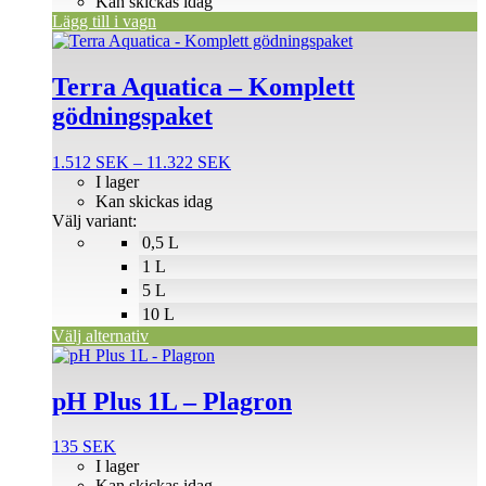
Kan skickas idag
Lägg till i vagn
Den
här
produkten
Terra Aquatica – Komplett
har
gödningspaket
flera
varianter.
De
Prisintervall:
1.512
SEK
–
11.322
SEK
olika
1.512 SEK
I lager
alternativen
till
Kan skickas idag
kan
11.322 SEK
Välj variant:
väljas
0,5 L
på
1 L
produktsidan
5 L
10 L
Välj alternativ
pH Plus 1L – Plagron
135
SEK
I lager
Kan skickas idag