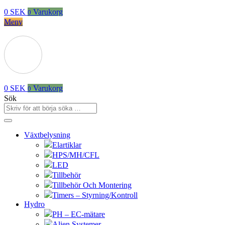
0
SEK
Varukorg
0
Meny
0
SEK
Varukorg
0
Sök
Växtbelysning
Elartiklar
HPS/MH/CFL
LED
Tillbehör
Tillbehör Och Montering
Timers – Styrning/Kontroll
Hydro
PH – EC-mätare
Alien Systemer