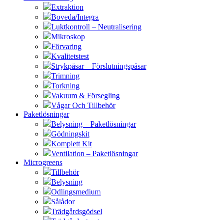
Extraktion
Boveda/Integra
Luktkontroll – Neutralisering
Mikroskop
Förvaring
Kvalitetstest
Strykpåsar – Förslutningspåsar
Trimning
Torkning
Vakuum & Försegling
Vågar Och Tillbehör
Paketlösningar
Belysning – Paketlösningar
Gödningskit
Komplett Kit
Ventilation – Paketlösningar
Microgreens
Tillbehör
Belysning
Odlingsmedium
Sålådor
Trädgårdsgödsel