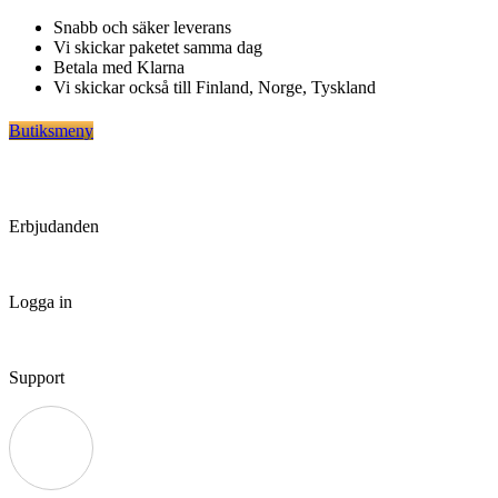
Hoppa
Snabb och säker leverans
till
Vi skickar paketet samma dag
innehåll
Betala med Klarna
Vi skickar också till Finland, Norge, Tyskland
Butiksmeny
Erbjudanden
Logga in
Support