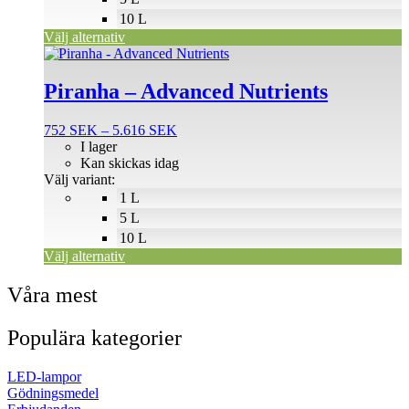
på
10 L
produktsidan
Välj alternativ
Den
här
produkten
Piranha – Advanced Nutrients
har
flera
Prisintervall:
752
SEK
–
5.616
SEK
varianter.
752 SEK
I lager
De
till
Kan skickas idag
olika
5.616 SEK
Välj variant:
alternativen
1 L
kan
väljas
5 L
på
10 L
produktsidan
Välj alternativ
Våra mest
Populära kategorier
LED-lampor
Gödningsmedel