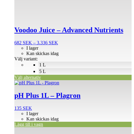
flera
varianter.
De
olika
alternativen
Voodoo Juice – Advanced Nutrients
kan
väljas
på
Prisintervall:
682
SEK
–
3.336
SEK
produktsidan
682 SEK
I lager
till
Kan skickas idag
3.336 SEK
Välj variant:
1 L
5 L
Välj alternativ
pH Plus 1L – Plagron
135
SEK
I lager
Kan skickas idag
Lägg till i vagn