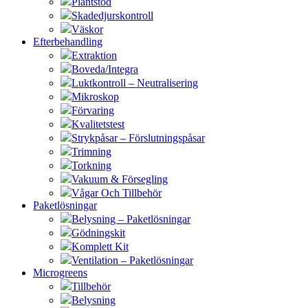
Plantstöd
Skadedjurskontroll
Väskor
Efterbehandling
Extraktion
Boveda/Integra
Luktkontroll – Neutralisering
Mikroskop
Förvaring
Kvalitetstest
Strykpåsar – Förslutningspåsar
Trimning
Torkning
Vakuum & Försegling
Vågar Och Tillbehör
Paketlösningar
Belysning – Paketlösningar
Gödningskit
Komplett Kit
Ventilation – Paketlösningar
Microgreens
Tillbehör
Belysning