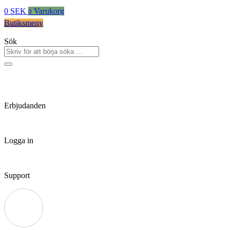
0
SEK
Varukorg
0
Butiksmeny
Sök
Erbjudanden
Logga in
Support