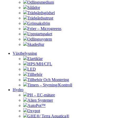
Odlingsmedium
Sålådor
Trädgårdsgödsel
Trädgårdsutrust
Grönsaksfrön
Fröer – Microgreens
Uppstartspaket
Odlingssystem
Skadedjur
Växtbelysning
Elartiklar
HPS/MH/CFL
LED
Tillbehör
Tillbehör Och Montering
Timers – Styrning/Kontroll
Hydro
PH – EC-mätare
Alien Systemer
AutoPot™
Oxypot
GHE®/ Terra Aquatica®