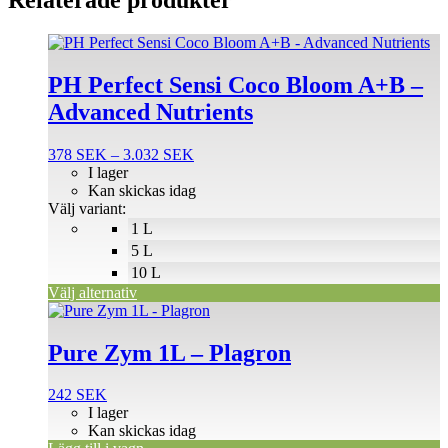
Den
här
produkten
PH Perfect Sensi Coco Bloom A+B –
har
Advanced Nutrients
flera
varianter.
De
Prisintervall:
378
SEK
–
3.032
SEK
olika
378 SEK
I lager
alternativen
till
Kan skickas idag
kan
3.032 SEK
Välj variant:
väljas
1 L
på
5 L
produktsidan
10 L
Välj alternativ
Pure Zym 1L – Plagron
242
SEK
I lager
Kan skickas idag