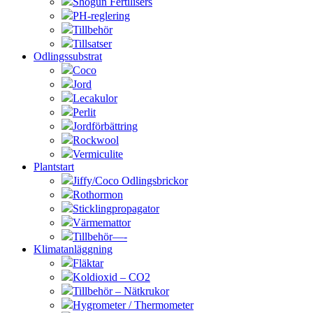
Shogun Fertilisers
PH-reglering
Tillbehör
Tillsatser
Odlingssubstrat
Coco
Jord
Lecakulor
Perlit
Jordförbättring
Rockwool
Vermiculite
Plantstart
Jiffy/Coco Odlingsbrickor
Rothormon
Sticklingpropagator
Värmemattor
Tillbehör—-
Klimatanläggning
Fläktar
Koldioxid – CO2
Tillbehör – Nätkrukor
Hygrometer / Thermometer