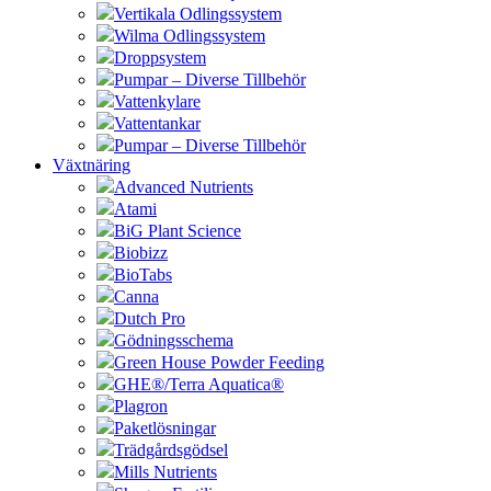
Vertikala Odlingssystem
Wilma Odlingssystem
Droppsystem
Pumpar – Diverse Tillbehör
Vattenkylare
Vattentankar
Pumpar – Diverse Tillbehör
Växtnäring
Advanced Nutrients
Atami
BiG Plant Science
Biobizz
BioTabs
Canna
Dutch Pro
Gödningsschema
Green House Powder Feeding
GHE®/Terra Aquatica®
Plagron
Paketlösningar
Trädgårdsgödsel
Mills Nutrients