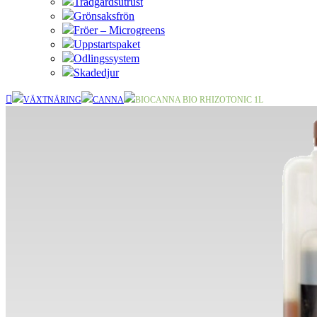
Trädgårdsutrust
Grönsaksfrön
Fröer – Microgreens
Uppstartspaket
Odlingssystem
Skadedjur
VÄXTNÄRING
CANNA
BIOCANNA BIO RHIZOTONIC 1L