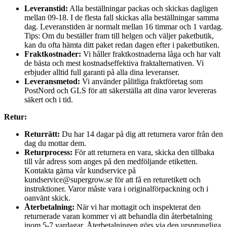
Leveranstid:
Alla beställningar packas och skickas dagligen
mellan 09-18. I de flesta fall skickas alla beställningar samma
dag. Leveranstiden är normalt mellan 16 timmar och 1 vardag.
Tips: Om du beställer fram till helgen och väljer paketbutik,
kan du ofta hämta ditt paket redan dagen efter i paketbutiken.
Fraktkostnader:
Vi håller fraktkostnaderna låga och har valt
de bästa och mest kostnadseffektiva fraktalternativen. Vi
erbjuder alltid full garanti på alla dina leveranser.
Leveransmetod:
Vi använder pålitliga fraktföretag som
PostNord och GLS för att säkerställa att dina varor levereras
säkert och i tid.
Retur:
Returrätt:
Du har 14 dagar på dig att returnera varor från den
dag du mottar dem.
Returprocess:
För att returnera en vara, skicka den tillbaka
till vår adress som anges på den medföljande etiketten.
Kontakta gärna vår kundservice på
kundservice@supergrow.se för att få en returetikett och
instruktioner. Varor måste vara i originalförpackning och i
oanvänt skick.
Återbetalning:
När vi har mottagit och inspekterat den
returnerade varan kommer vi att behandla din återbetalning
inom 5-7 vardagar. Återbetalningen görs via den ursprungliga