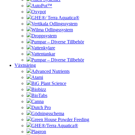
AutoPot™
Oxypot
GHE®/ Terra Aquatica®
Vertikala Odlingssystem
Wilma Odlingssystem
Droppsystem
Pumpar – Diverse Tillbehör
Vattenkylare
Vattentankar
Pumpar – Diverse Tillbehör
Växtnäring
Advanced Nutrients
Atami
BiG Plant Science
Biobizz
BioTabs
Canna
Dutch Pro
Gödningsschema
Green House Powder Feeding
GHE®/Terra Aquatica®
Plagron