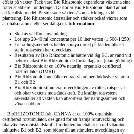
effekt på växter.
Tack vare Bio Rhizotonic expanderar växterna sina
rötter snabbare i underlaget.
Därför är Bio Rhizotonic bland annat
ett idealiskt medel för stressade växter såsom sticklingar vid
plantering.
Bio Rhizotonic
återställer och stärker också växter som
är ohälsosamma eller ser dåliga ut.
Information:
Skakas väl före användning.
Lös upp 20-40 ml koncentrat per 10 liter vatten (1:500-1:250)
Till odlingsmediet och/eller spraya direkt på bladen tills ett
starkt rotsystem har utvecklats
Resultaten av Bio Rhizotonic är bättre vid låg EC, använd vid
behov endast Bio Rhizotonic de första dagarna (utan gödning)
Bio Rhizotonic är en 100% naturlig, organiskt certifierad
rotstimulator (OMRI)
Bio Rhizotonic innehåller en rad vitaminer, inklusive vitamin
B1 och B2
Bio Rhizotonic stimulerar utvecklingen av rötter, rotspetsar
och ökar växtens motståndskraft.
Ett kraftigt rotsystem
säkerställer att växten kan absorbera fler näringsämnen och
växa snabbare.
BioRHIZOTONIC från CANNA är en 100% organiskt
certifierad rotstimulator, designad för att främja rotutveckling och
öka växtens motståndskraft. Produkten innehåller en rad vitaminer,
inklusive B1 och B2, som bidrar till att stimulera utvecklingen av