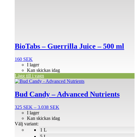
BioTabs – Guerrilla Juice – 500 ml
160
SEK
I lager
Kan skickas idag
Lägg till i vagn
Den
här
produkten
Bud Candy – Advanced Nutrients
har
flera
Prisintervall:
325
SEK
–
3.038
SEK
varianter.
325 SEK
I lager
De
till
Kan skickas idag
olika
3.038 SEK
Välj variant:
alternativen
1 L
kan
väljas
5 L