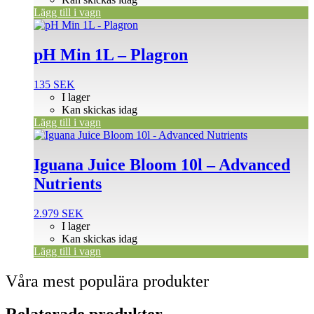
Lägg till i vagn
pH Min 1L – Plagron
135
SEK
I lager
Kan skickas idag
Lägg till i vagn
Iguana Juice Bloom 10l – Advanced
Nutrients
2.979
SEK
I lager
Kan skickas idag
Lägg till i vagn
Våra mest populära produkter
Relaterade produkter