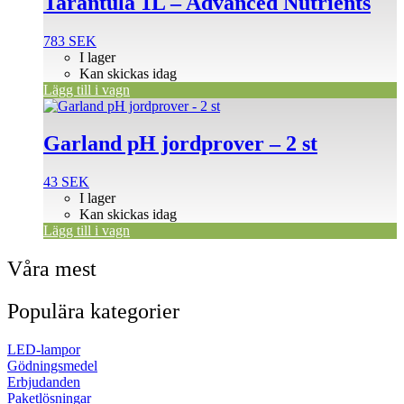
Tarantula 1L – Advanced Nutrients
783
SEK
I lager
Kan skickas idag
Lägg till i vagn
Garland pH jordprover – 2 st
43
SEK
I lager
Kan skickas idag
Lägg till i vagn
Våra mest
Populära kategorier
LED-lampor
Gödningsmedel
Erbjudanden
Paketlösningar