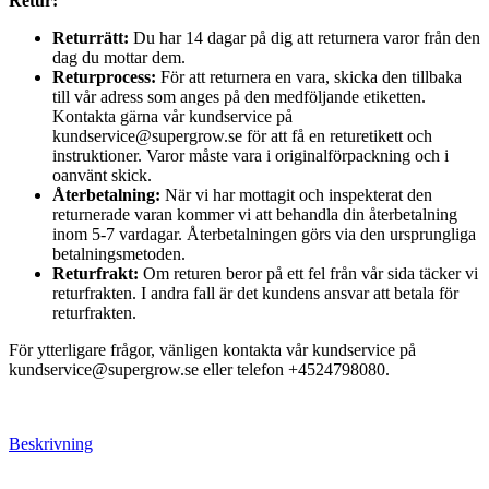
Retur:
Returrätt:
Du har 14 dagar på dig att returnera varor från den
dag du mottar dem.
Returprocess:
För att returnera en vara, skicka den tillbaka
till vår adress som anges på den medföljande etiketten.
Kontakta gärna vår kundservice på
kundservice@supergrow.se för att få en returetikett och
instruktioner. Varor måste vara i originalförpackning och i
oanvänt skick.
Återbetalning:
När vi har mottagit och inspekterat den
returnerade varan kommer vi att behandla din återbetalning
inom 5-7 vardagar. Återbetalningen görs via den ursprungliga
betalningsmetoden.
Returfrakt:
Om returen beror på ett fel från vår sida täcker vi
returfrakten. I andra fall är det kundens ansvar att betala för
returfrakten.
För ytterligare frågor, vänligen kontakta vår kundservice på
kundservice@supergrow.se eller telefon +4524798080.
Beskrivning