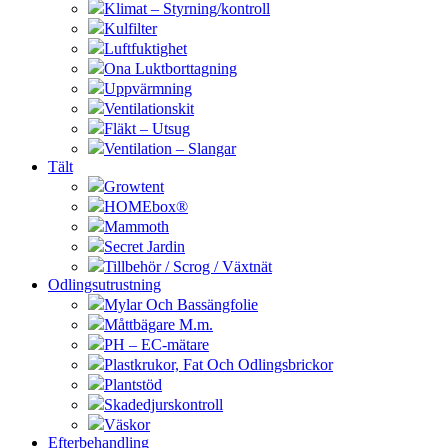
Klimat – Styrning/kontroll
Kulfilter
Luftfuktighet
Ona Luktborttagning
Uppvärmning
Ventilationskit
Fläkt – Utsug
Ventilation – Slangar
Tält
Growtent
HOMEbox®
Mammoth
Secret Jardin
Tillbehör / Scrog / Växtnät
Odlingsutrustning
Mylar Och Bassängfolie
Måttbägare M.m.
PH – EC-mätare
Plastkrukor, Fat Och Odlingsbrickor
Plantstöd
Skadedjurskontroll
Väskor
Efterbehandling