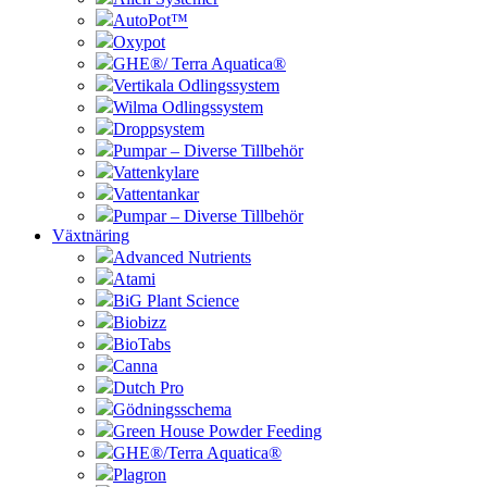
AutoPot™
Oxypot
GHE®/ Terra Aquatica®
Vertikala Odlingssystem
Wilma Odlingssystem
Droppsystem
Pumpar – Diverse Tillbehör
Vattenkylare
Vattentankar
Pumpar – Diverse Tillbehör
Växtnäring
Advanced Nutrients
Atami
BiG Plant Science
Biobizz
BioTabs
Canna
Dutch Pro
Gödningsschema
Green House Powder Feeding
GHE®/Terra Aquatica®
Plagron