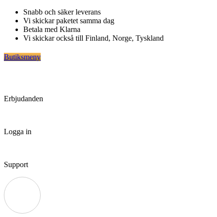
Hoppa
Snabb och säker leverans
till
Vi skickar paketet samma dag
innehåll
Betala med Klarna
Vi skickar också till Finland, Norge, Tyskland
Butiksmeny
Erbjudanden
Logga in
Support