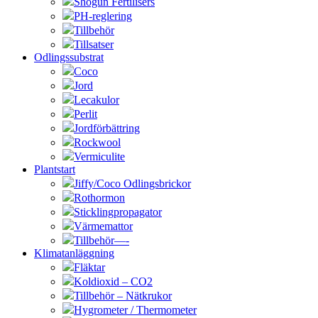
Shogun Fertilisers
PH-reglering
Tillbehör
Tillsatser
Odlingssubstrat
Coco
Jord
Lecakulor
Perlit
Jordförbättring
Rockwool
Vermiculite
Plantstart
Jiffy/Coco Odlingsbrickor
Rothormon
Sticklingpropagator
Värmemattor
Tillbehör—-
Klimatanläggning
Fläktar
Koldioxid – CO2
Tillbehör – Nätkrukor
Hygrometer / Thermometer