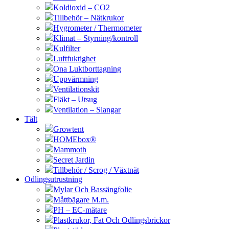
Koldioxid – CO2
Tillbehör – Nätkrukor
Hygrometer / Thermometer
Klimat – Styrning/kontroll
Kulfilter
Luftfuktighet
Ona Luktborttagning
Uppvärmning
Ventilationskit
Fläkt – Utsug
Ventilation – Slangar
Tält
Growtent
HOMEbox®
Mammoth
Secret Jardin
Tillbehör / Scrog / Växtnät
Odlingsutrustning
Mylar Och Bassängfolie
Måttbägare M.m.
PH – EC-mätare
Plastkrukor, Fat Och Odlingsbrickor