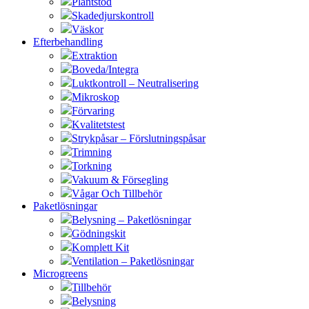
Plantstöd
Skadedjurskontroll
Väskor
Efterbehandling
Extraktion
Boveda/Integra
Luktkontroll – Neutralisering
Mikroskop
Förvaring
Kvalitetstest
Strykpåsar – Förslutningspåsar
Trimning
Torkning
Vakuum & Försegling
Vågar Och Tillbehör
Paketlösningar
Belysning – Paketlösningar
Gödningskit
Komplett Kit
Ventilation – Paketlösningar
Microgreens
Tillbehör
Belysning