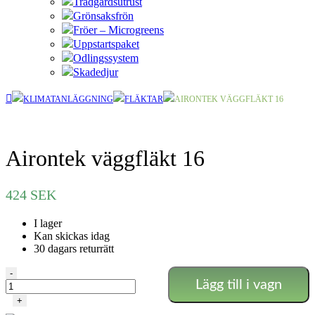
Trädgårdsutrust
Grönsaksfrön
Fröer – Microgreens
Uppstartspaket
Odlingssystem
Skadedjur
KLIMATANLÄGGNING
FLÄKTAR
AIRONTEK VÄGGFLÄKT 16
Airontek väggfläkt 16
424
SEK
I lager
Kan skickas idag
30 dagars returrätt
Airontek
-
Lägg till i vagn
väggfläkt
16
+
mängd