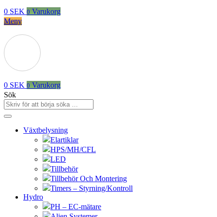
0
SEK
Varukorg
0
Meny
0
SEK
Varukorg
0
Sök
Växtbelysning
Elartiklar
HPS/MH/CFL
LED
Tillbehör
Tillbehör Och Montering
Timers – Styrning/Kontroll
Hydro
PH – EC-mätare
Alien Systemer