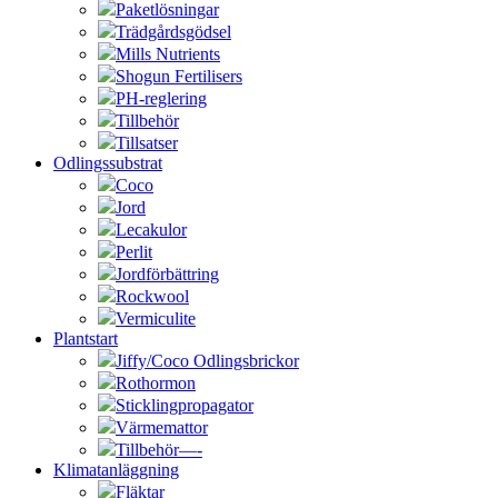
Paketlösningar
Trädgårdsgödsel
Mills Nutrients
Shogun Fertilisers
PH-reglering
Tillbehör
Tillsatser
Odlingssubstrat
Coco
Jord
Lecakulor
Perlit
Jordförbättring
Rockwool
Vermiculite
Plantstart
Jiffy/Coco Odlingsbrickor
Rothormon
Sticklingpropagator
Värmemattor
Tillbehör—-
Klimatanläggning
Fläktar