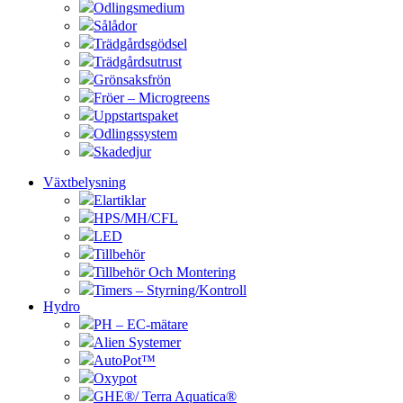
Odlingsmedium
Sålådor
Trädgårdsgödsel
Trädgårdsutrust
Grönsaksfrön
Fröer – Microgreens
Uppstartspaket
Odlingssystem
Skadedjur
Växtbelysning
Elartiklar
HPS/MH/CFL
LED
Tillbehör
Tillbehör Och Montering
Timers – Styrning/Kontroll
Hydro
PH – EC-mätare
Alien Systemer
AutoPot™
Oxypot
GHE®/ Terra Aquatica®