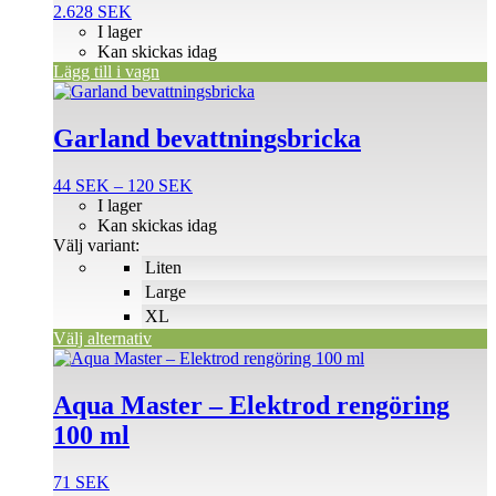
2.628
SEK
I lager
Kan skickas idag
Lägg till i vagn
Den
här
produkten
Garland bevattningsbricka
har
flera
Prisintervall:
44
SEK
–
120
SEK
varianter.
44 SEK
I lager
De
till
Kan skickas idag
olika
120 SEK
Välj variant:
alternativen
Liten
kan
väljas
Large
på
XL
produktsidan
Välj alternativ
Aqua Master – Elektrod rengöring
100 ml
71
SEK