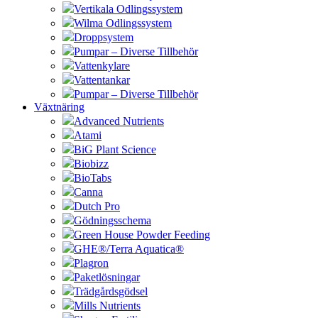
Vertikala Odlingssystem
Wilma Odlingssystem
Droppsystem
Pumpar – Diverse Tillbehör
Vattenkylare
Vattentankar
Pumpar – Diverse Tillbehör
Växtnäring
Advanced Nutrients
Atami
BiG Plant Science
Biobizz
BioTabs
Canna
Dutch Pro
Gödningsschema
Green House Powder Feeding
GHE®/Terra Aquatica®
Plagron
Paketlösningar
Trädgårdsgödsel
Mills Nutrients