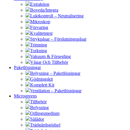
Extraktion
Boveda/Integra
Luktkontroll – Neutralisering
Mikroskop
Förvaring
Kvalitetstest
Strykpåsar – Förslutningspåsar
Trimning
Torkning
Vakuum & Försegling
Vågar Och Tillbehör
Paketlösningar
Belysning – Paketlösningar
Gödningskit
Komplett Kit
Ventilation – Paketlösningar
Microgreens
Tillbehör
Belysning
Odlingsmedium
Sålådor
Trädgårdsgödsel