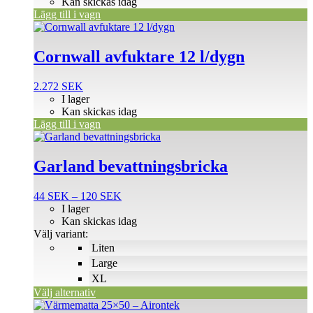
Kan skickas idag
Lägg till i vagn
Cornwall avfuktare 12 l/dygn
2.272
SEK
I lager
Kan skickas idag
Lägg till i vagn
Den
här
produkten
Garland bevattningsbricka
har
flera
Prisintervall:
44
SEK
–
120
SEK
varianter.
44 SEK
I lager
De
till
Kan skickas idag
olika
120 SEK
Välj variant:
alternativen
Liten
kan
väljas
Large
på
XL
produktsidan
Välj alternativ