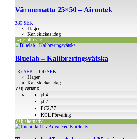
Värmematta 25×50 – Airontek
380
SEK
I lager
Kan skickas idag
Lägg till i vagn
Den
här
produkten
Bluelab – Kalibreringsvätska
har
flera
Prisintervall:
135
SEK
–
150
SEK
varianter.
135 SEK
I lager
De
till
Kan skickas idag
olika
150 SEK
Välj variant:
alternativen
ph4
kan
väljas
ph7
på
EC2.77
produktsidan
KCL Förvaring
Välj alternativ