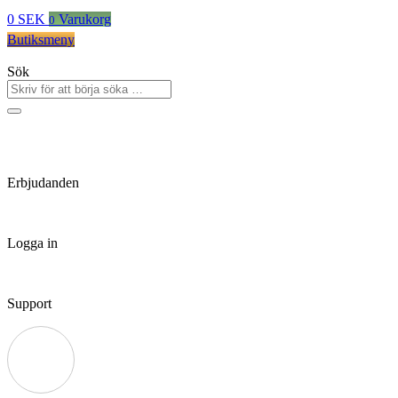
0
SEK
Varukorg
0
Butiksmeny
Sök
Erbjudanden
Logga in
Support