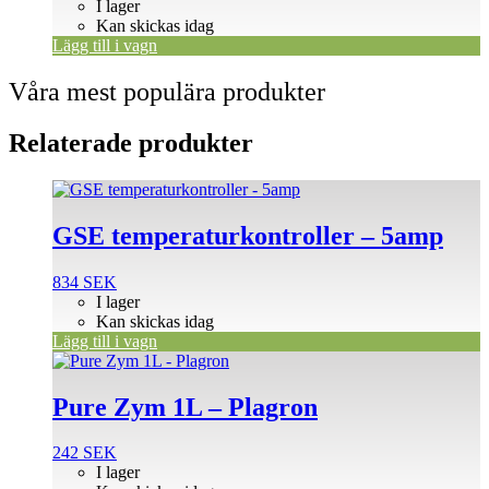
I lager
Kan skickas idag
Lägg till i vagn
Våra mest populära produkter
Relaterade produkter
GSE temperaturkontroller – 5amp
834
SEK
I lager
Kan skickas idag
Lägg till i vagn
Pure Zym 1L – Plagron
242
SEK
I lager