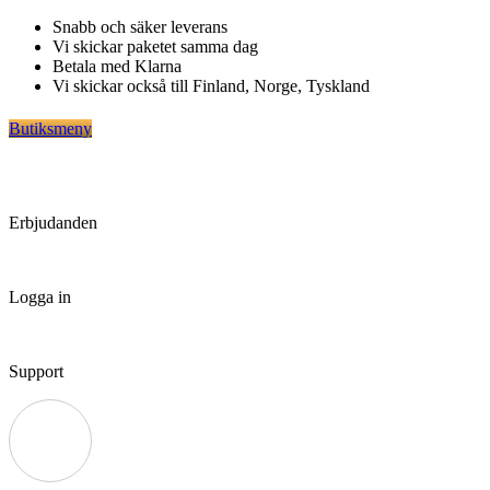
Hoppa
Snabb och säker leverans
till
Vi skickar paketet samma dag
innehåll
Betala med Klarna
Vi skickar också till Finland, Norge, Tyskland
Butiksmeny
Erbjudanden
Logga in
Support