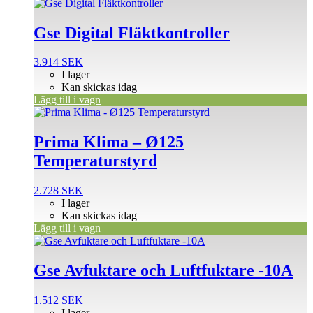
Gse Digital Fläktkontroller
3.914
SEK
I lager
Kan skickas idag
Lägg till i vagn
Prima Klima – Ø125
Temperaturstyrd
2.728
SEK
I lager
Kan skickas idag
Lägg till i vagn
Gse Avfuktare och Luftfuktare -10A
1.512
SEK
I lager