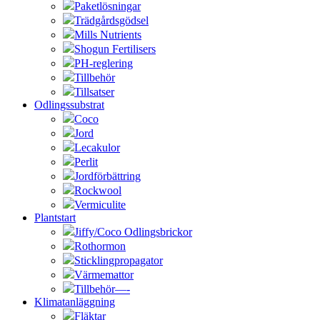
Paketlösningar
Trädgårdsgödsel
Mills Nutrients
Shogun Fertilisers
PH-reglering
Tillbehör
Tillsatser
Odlingssubstrat
Coco
Jord
Lecakulor
Perlit
Jordförbättring
Rockwool
Vermiculite
Plantstart
Jiffy/Coco Odlingsbrickor
Rothormon
Sticklingpropagator
Värmemattor
Tillbehör—-
Klimatanläggning
Fläktar