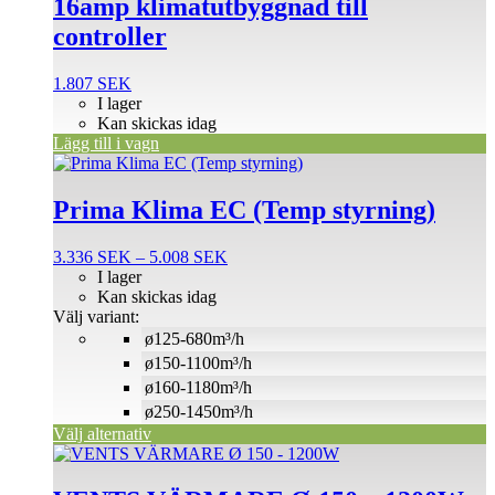
16amp klimatutbyggnad till
controller
1.807
SEK
I lager
Kan skickas idag
Lägg till i vagn
Den
här
produkten
Prima Klima EC (Temp styrning)
har
flera
Prisintervall:
3.336
SEK
–
5.008
SEK
varianter.
3.336 SEK
I lager
De
till
Kan skickas idag
olika
5.008 SEK
Välj variant:
alternativen
ø125-680m³/h
kan
väljas
ø150-1100m³/h
på
ø160-1180m³/h
produktsidan
ø250-1450m³/h
Välj alternativ