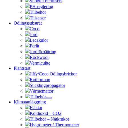
Shogun Fertilisers
PH-reglering
Tillbehör
Tillsatser
Odlingssubstrat
Coco
Jord
Lecakulor
Perlit
Jordförbättring
Rockwool
Vermiculite
Plantstart
Jiffy/Coco Odlingsbrickor
Rothormon
Sticklingpropagator
Värmemattor
Tillbehör—-
Klimatanläggning
Fläktar
Koldioxid – CO2
Tillbehör – Nätkrukor
Hygrometer / Thermometer