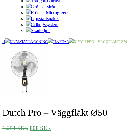
Trädgårdsutrust
Grönsaksfrön
Fröer – Microgreens
Uppstartspaket
Odlingssystem
Skadedjur
KLIMATANLÄGGNING
FLÄKTAR
DUTCH PRO – VÄGGFLÄKT Ø50
Dutch Pro – Väggfläkt Ø50
Det
Det
1.251
SEK
808
SEK