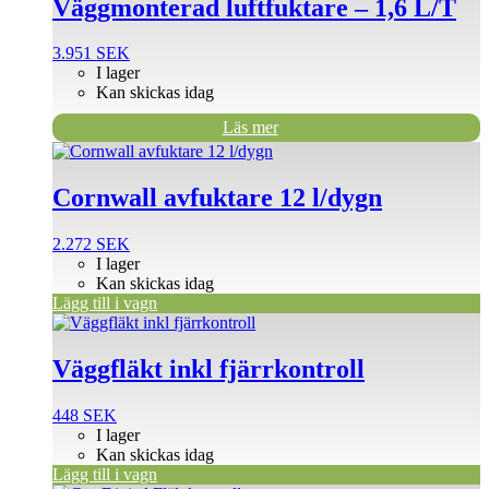
Väggmonterad luftfuktare – 1,6 L/T
3.951
SEK
I lager
Kan skickas idag
Läs mer
Cornwall avfuktare 12 l/dygn
2.272
SEK
I lager
Kan skickas idag
Lägg till i vagn
Väggfläkt inkl fjärrkontroll
448
SEK
I lager
Kan skickas idag
Lägg till i vagn