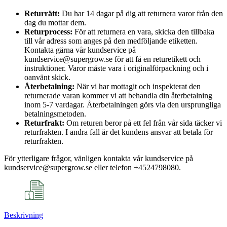
Returrätt:
Du har 14 dagar på dig att returnera varor från den
dag du mottar dem.
Returprocess:
För att returnera en vara, skicka den tillbaka
till vår adress som anges på den medföljande etiketten.
Kontakta gärna vår kundservice på
kundservice@supergrow.se för att få en returetikett och
instruktioner. Varor måste vara i originalförpackning och i
oanvänt skick.
Återbetalning:
När vi har mottagit och inspekterat den
returnerade varan kommer vi att behandla din återbetalning
inom 5-7 vardagar. Återbetalningen görs via den ursprungliga
betalningsmetoden.
Returfrakt:
Om returen beror på ett fel från vår sida täcker vi
returfrakten. I andra fall är det kundens ansvar att betala för
returfrakten.
För ytterligare frågor, vänligen kontakta vår kundservice på
kundservice@supergrow.se eller telefon +4524798080.
Beskrivning