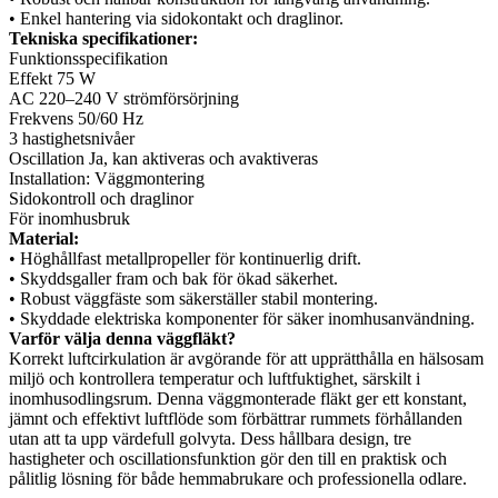
•⁠ ⁠Enkel hantering via sidokontakt och draglinor.
Tekniska specifikationer:
Funktionsspecifikation
Effekt 75 W
AC 220–240 V strömförsörjning
Frekvens 50/60 Hz
3 hastighetsnivåer
Oscillation Ja, kan aktiveras och avaktiveras
Installation: Väggmontering
Sidokontroll och draglinor
För inomhusbruk
Material:
•⁠ ⁠Höghållfast metallpropeller för kontinuerlig drift.
• Skyddsgaller fram och bak för ökad säkerhet.
• Robust väggfäste som säkerställer stabil montering.
•⁠ ⁠Skyddade elektriska komponenter för säker inomhusanvändning.
Varför välja denna väggfläkt?
Korrekt luftcirkulation är avgörande för att upprätthålla en hälsosam
miljö och kontrollera temperatur och luftfuktighet, särskilt i
inomhusodlingsrum. Denna väggmonterade fläkt ger ett konstant,
jämnt och effektivt luftflöde som förbättrar rummets förhållanden
utan att ta upp värdefull golvyta. Dess hållbara design, tre
hastigheter och oscillationsfunktion gör den till en praktisk och
pålitlig lösning för både hemmabrukare och professionella odlare.