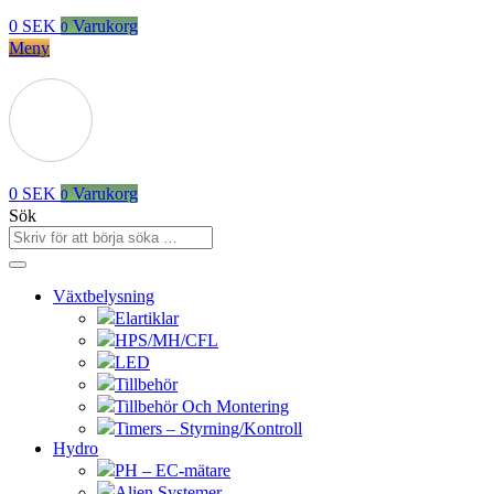
0
SEK
Varukorg
0
Meny
0
SEK
Varukorg
0
Sök
Växtbelysning
Elartiklar
HPS/MH/CFL
LED
Tillbehör
Tillbehör Och Montering
Timers – Styrning/Kontroll
Hydro
PH – EC-mätare
Alien Systemer