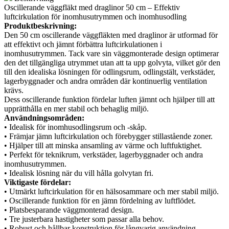
Oscillerande väggfläkt med draglinor 50 cm – Effektiv
mängd
luftcirkulation för inomhusutrymmen och inomhusodling
Produktbeskrivning:
Den 50 cm oscillerande väggfläkten med draglinor är utformad för
att effektivt och jämnt förbättra luftcirkulationen i
inomhusutrymmen. Tack vare sin väggmonterade design optimerar
den det tillgängliga utrymmet utan att ta upp golvyta, vilket gör den
till den idealiska lösningen för odlingsrum, odlingstält, verkstäder,
lagerbyggnader och andra områden där kontinuerlig ventilation
krävs.
Dess oscillerande funktion fördelar luften jämnt och hjälper till att
upprätthålla en mer stabil och behaglig miljö.
Användningsområden:
• Idealisk för inomhusodlingsrum och -skåp.
• Främjar jämn luftcirkulation och förebygger stillastående zoner.
• Hjälper till att minska ansamling av värme och luftfuktighet.
• Perfekt för teknikrum, verkstäder, lagerbyggnader och andra
inomhusutrymmen.
• Idealisk lösning när du vill hålla golvytan fri.
Viktigaste fördelar:
• Utmärkt luftcirkulation för en hälsosammare och mer stabil miljö.
• Oscillerande funktion för en jämn fördelning av luftflödet.
• Platsbesparande väggmonterad design.
• Tre justerbara hastigheter som passar alla behov.
• Robust och hållbar konstruktion för långvarig användning.