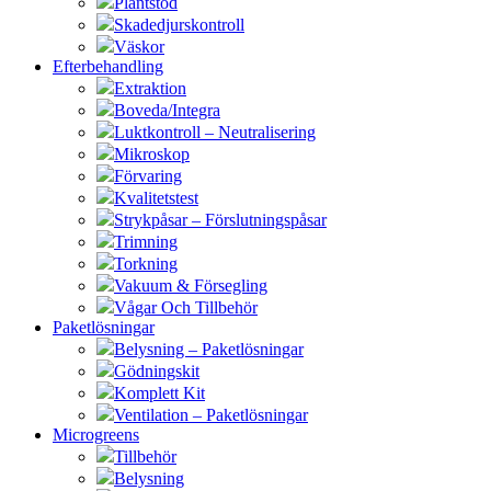
Plantstöd
Skadedjurskontroll
Väskor
Efterbehandling
Extraktion
Boveda/Integra
Luktkontroll – Neutralisering
Mikroskop
Förvaring
Kvalitetstest
Strykpåsar – Förslutningspåsar
Trimning
Torkning
Vakuum & Försegling
Vågar Och Tillbehör
Paketlösningar
Belysning – Paketlösningar
Gödningskit
Komplett Kit
Ventilation – Paketlösningar
Microgreens
Tillbehör
Belysning