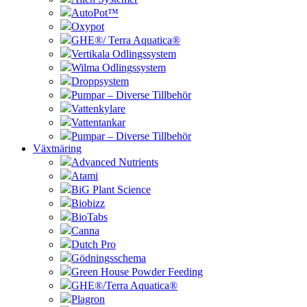
AutoPot™
Oxypot
GHE®/ Terra Aquatica®
Vertikala Odlingssystem
Wilma Odlingssystem
Droppsystem
Pumpar – Diverse Tillbehör
Vattenkylare
Vattentankar
Pumpar – Diverse Tillbehör
Växtnäring
Advanced Nutrients
Atami
BiG Plant Science
Biobizz
BioTabs
Canna
Dutch Pro
Gödningsschema
Green House Powder Feeding
GHE®/Terra Aquatica®
Plagron