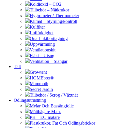
Koldioxid – CO2
Tillbehör – Nätkrukor
Hygrometer / Thermometer
Klimat – Styrning/kontroll
Kulfilter
Luftfuktighet
Ona Luktborttagning
Uppvärmning
Ventilationskit
Fläkt – Utsug
Ventilation – Slangar
Tält
Growtent
HOMEbox®
Mammoth
Secret Jardin
Tillbehör / Scrog / Växtnät
Odlingsutrustning
Mylar Och Bassängfolie
Måttbägare M.m.
PH – EC-mätare
Plastkrukor, Fat Och Odlingsbrickor