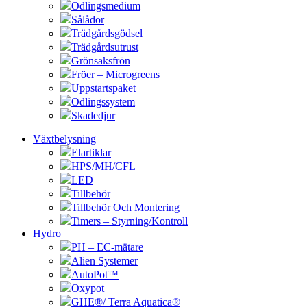
Odlingsmedium
Sålådor
Trädgårdsgödsel
Trädgårdsutrust
Grönsaksfrön
Fröer – Microgreens
Uppstartspaket
Odlingssystem
Skadedjur
Växtbelysning
Elartiklar
HPS/MH/CFL
LED
Tillbehör
Tillbehör Och Montering
Timers – Styrning/Kontroll
Hydro
PH – EC-mätare
Alien Systemer
AutoPot™
Oxypot
GHE®/ Terra Aquatica®