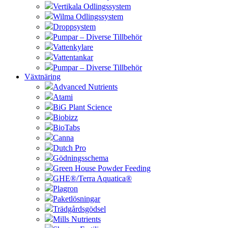
Vertikala Odlingssystem
Wilma Odlingssystem
Droppsystem
Pumpar – Diverse Tillbehör
Vattenkylare
Vattentankar
Pumpar – Diverse Tillbehör
Växtnäring
Advanced Nutrients
Atami
BiG Plant Science
Biobizz
BioTabs
Canna
Dutch Pro
Gödningsschema
Green House Powder Feeding
GHE®/Terra Aquatica®
Plagron
Paketlösningar
Trädgårdsgödsel
Mills Nutrients