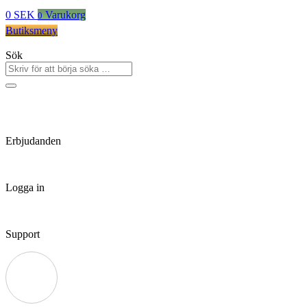
0
SEK
Varukorg
0
Butiksmeny
Sök
Erbjudanden
Logga in
Support