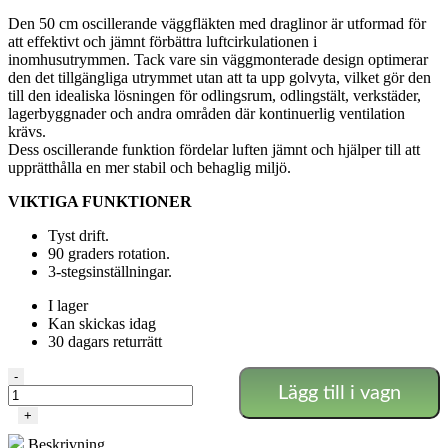
ursprungliga
nuvarande
Den 50 cm oscillerande väggfläkten med draglinor är utformad för
priset
priset
att effektivt och jämnt förbättra luftcirkulationen i
var:
är:
inomhusutrymmen. Tack vare sin väggmonterade design optimerar
1.251 SEK.
808 SEK.
den det tillgängliga utrymmet utan att ta upp golvyta, vilket gör den
till den idealiska lösningen för odlingsrum, odlingstält, verkstäder,
lagerbyggnader och andra områden där kontinuerlig ventilation
krävs.
Dess oscillerande funktion fördelar luften jämnt och hjälper till att
upprätthålla en mer stabil och behaglig miljö.
VIKTIGA FUNKTIONER
Tyst drift.
90 graders rotation.
3-stegsinställningar.
I lager
Kan skickas idag
30 dagars returrätt
Dutch
-
Lägg till i vagn
Pro
-
+
Väggfläkt
Beskrivning
Ø50