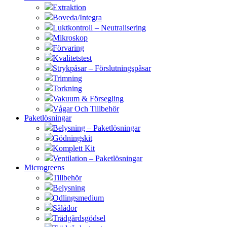
Extraktion
Boveda/Integra
Luktkontroll – Neutralisering
Mikroskop
Förvaring
Kvalitetstest
Strykpåsar – Förslutningspåsar
Trimning
Torkning
Vakuum & Försegling
Vågar Och Tillbehör
Paketlösningar
Belysning – Paketlösningar
Gödningskit
Komplett Kit
Ventilation – Paketlösningar
Microgreens
Tillbehör
Belysning
Odlingsmedium
Sålådor
Trädgårdsgödsel