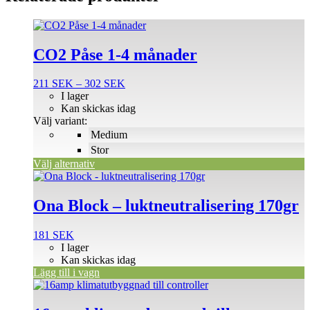
Den
här
produkten
CO2 Påse 1-4 månader
har
flera
Prisintervall:
211
SEK
–
302
SEK
varianter.
211 SEK
I lager
De
till
Kan skickas idag
olika
302 SEK
Välj variant:
alternativen
Medium
kan
väljas
Stor
på
Välj alternativ
produktsidan
Ona Block – luktneutralisering 170gr
181
SEK
I lager
Kan skickas idag
Lägg till i vagn