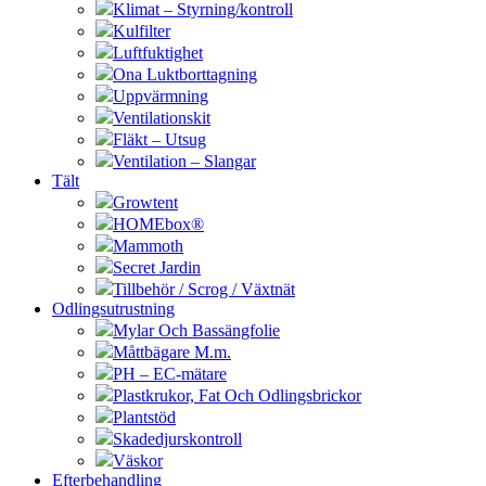
Klimat – Styrning/kontroll
Kulfilter
Luftfuktighet
Ona Luktborttagning
Uppvärmning
Ventilationskit
Fläkt – Utsug
Ventilation – Slangar
Tält
Growtent
HOMEbox®
Mammoth
Secret Jardin
Tillbehör / Scrog / Växtnät
Odlingsutrustning
Mylar Och Bassängfolie
Måttbägare M.m.
PH – EC-mätare
Plastkrukor, Fat Och Odlingsbrickor
Plantstöd
Skadedjurskontroll
Väskor
Efterbehandling