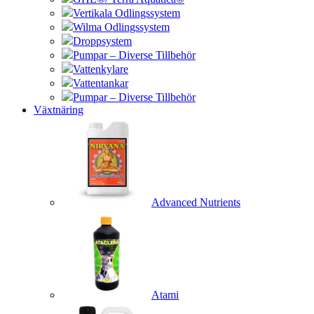
Vertikala Odlingssystem
Wilma Odlingssystem
Droppsystem
Pumpar – Diverse Tillbehör
Vattenkylare
Vattentankar
Pumpar – Diverse Tillbehör
Växtnäring
Advanced Nutrients
Atami