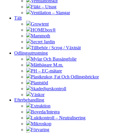
Ventilationskit
Fläkt – Utsug
Ventilation – Slangar
Tält
Growtent
HOMEbox®
Mammoth
Secret Jardin
Tillbehör / Scrog / Växtnät
Odlingsutrustning
Mylar Och Bassängfolie
Måttbägare M.m.
PH – EC-mätare
Plastkrukor, Fat Och Odlingsbrickor
Plantstöd
Skadedjurskontroll
Väskor
Efterbehandling
Extraktion
Boveda/Integra
Luktkontroll – Neutralisering
Mikroskop
Förvaring