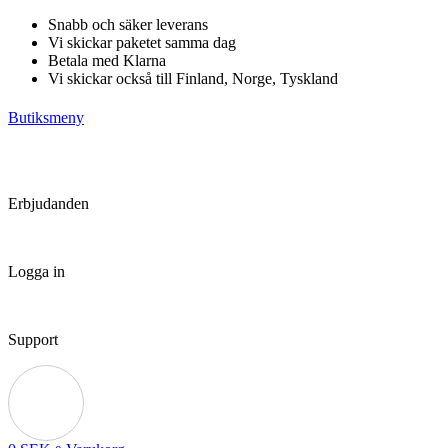
Hoppa
Snabb och säker leverans
till
Vi skickar paketet samma dag
innehåll
Betala med Klarna
Vi skickar också till Finland, Norge, Tyskland
Butiksmeny
Erbjudanden
Logga in
Support