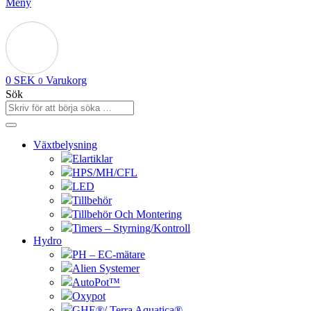
Meny
0
SEK
Varukorg
0
Sök
Växtbelysning
Elartiklar
HPS/MH/CFL
LED
Tillbehör
Tillbehör Och Montering
Timers – Styrning/Kontroll
Hydro
PH – EC-mätare
Alien Systemer
AutoPot™
Oxypot
GHE®/ Terra Aquatica®