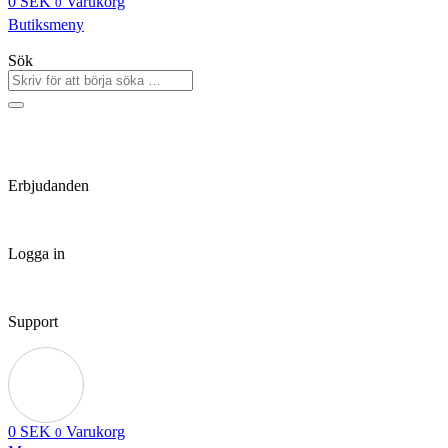
0
SEK
Varukorg
0
Butiksmeny
Sök
Erbjudanden
Logga in
Support
0
SEK
Varukorg
0