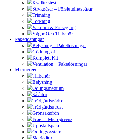
Kvalitetstest
Strykpåsar – Förslutningspåsar
Trimning
Torkning
Vakuum & Försegling
Vågar Och Tillbehör
Paketlösningar
Belysning – Paketlösningar
Gödningskit
Komplett Kit
Ventilation – Paketlösningar
Microgreens
Tillbehör
Belysning
Odlingsmedium
Sålådor
Trädgårdsgödsel
Trädgårdsutrust
Grönsaksfrön
Fröer – Microgreens
Uppstartspaket
Odlingssystem
Skadedjur