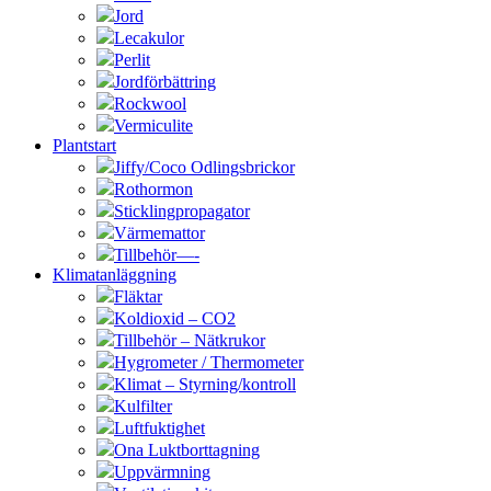
Jord
Lecakulor
Perlit
Jordförbättring
Rockwool
Vermiculite
Plantstart
Jiffy/Coco Odlingsbrickor
Rothormon
Sticklingpropagator
Värmemattor
Tillbehör—-
Klimatanläggning
Fläktar
Koldioxid – CO2
Tillbehör – Nätkrukor
Hygrometer / Thermometer
Klimat – Styrning/kontroll
Kulfilter
Luftfuktighet
Ona Luktborttagning
Uppvärmning