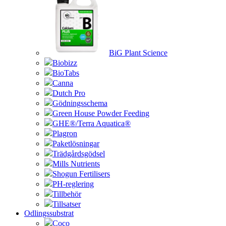
BiG Plant Science
Biobizz
BioTabs
Canna
Dutch Pro
Gödningsschema
Green House Powder Feeding
GHE®/Terra Aquatica®
Plagron
Paketlösningar
Trädgårdsgödsel
Mills Nutrients
Shogun Fertilisers
PH-reglering
Tillbehör
Tillsatser
Odlingssubstrat
Coco