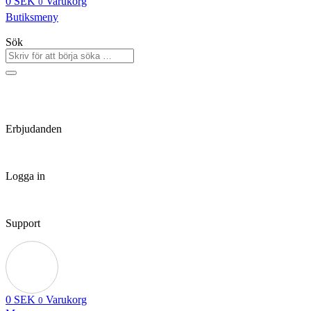
0
SEK
Varukorg
0
Butiksmeny
Sök
Erbjudanden
Logga in
Support
0
SEK
Varukorg
0