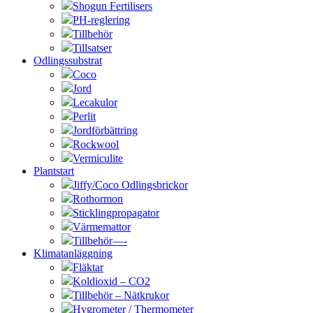
Shogun Fertilisers
PH-reglering
Tillbehör
Tillsatser
Odlingssubstrat
Coco
Jord
Lecakulor
Perlit
Jordförbättring
Rockwool
Vermiculite
Plantstart
Jiffy/Coco Odlingsbrickor
Rothormon
Sticklingpropagator
Värmemattor
Tillbehör—-
Klimatanläggning
Fläktar
Koldioxid – CO2
Tillbehör – Nätkrukor
Hygrometer / Thermometer