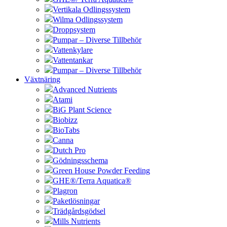
Vertikala Odlingssystem
Wilma Odlingssystem
Droppsystem
Pumpar – Diverse Tillbehör
Vattenkylare
Vattentankar
Pumpar – Diverse Tillbehör
Växtnäring
Advanced Nutrients
Atami
BiG Plant Science
Biobizz
BioTabs
Canna
Dutch Pro
Gödningsschema
Green House Powder Feeding
GHE®/Terra Aquatica®
Plagron
Paketlösningar
Trädgårdsgödsel
Mills Nutrients