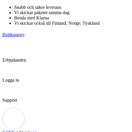
Hoppa
Snabb och säker leverans
till
Vi skickar paketet samma dag
innehåll
Betala med Klarna
Vi skickar också till Finland, Norge, Tyskland
Butiksmeny
Erbjudanden
Logga in
Support