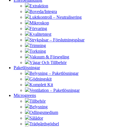
Efterbehandling
Extraktion
Boveda/Integra
Luktkontroll – Neutralisering
Mikroskop
Förvaring
Kvalitetstest
Strykpåsar – Förslutningspåsar
Trimning
Torkning
Vakuum & Försegling
Vågar Och Tillbehör
Paketlösningar
Belysning – Paketlösningar
Gödningskit
Komplett Kit
Ventilation – Paketlösningar
Microgreens
Tillbehör
Belysning
Odlingsmedium
Sålådor
Trädgårdsgödsel