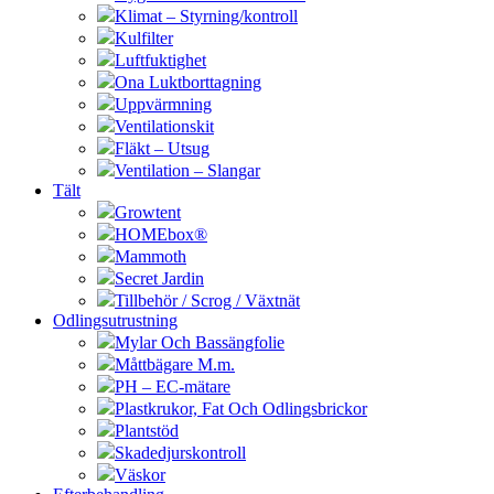
Klimat – Styrning/kontroll
Kulfilter
Luftfuktighet
Ona Luktborttagning
Uppvärmning
Ventilationskit
Fläkt – Utsug
Ventilation – Slangar
Tält
Growtent
HOMEbox®
Mammoth
Secret Jardin
Tillbehör / Scrog / Växtnät
Odlingsutrustning
Mylar Och Bassängfolie
Måttbägare M.m.
PH – EC-mätare
Plastkrukor, Fat Och Odlingsbrickor
Plantstöd
Skadedjurskontroll
Väskor