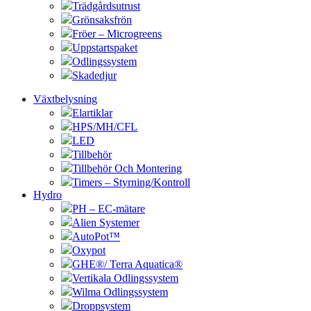
Trädgårdsutrust
Grönsaksfrön
Fröer – Microgreens
Uppstartspaket
Odlingssystem
Skadedjur
Växtbelysning
Elartiklar
HPS/MH/CFL
LED
Tillbehör
Tillbehör Och Montering
Timers – Styrning/Kontroll
Hydro
PH – EC-mätare
Alien Systemer
AutoPot™
Oxypot
GHE®/ Terra Aquatica®
Vertikala Odlingssystem
Wilma Odlingssystem
Droppsystem