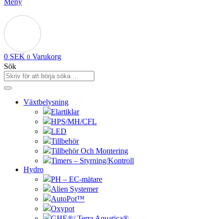
Meny
0
SEK
Varukorg
0
Sök
Växtbelysning
Elartiklar
HPS/MH/CFL
LED
Tillbehör
Tillbehör Och Montering
Timers – Styrning/Kontroll
Hydro
PH – EC-mätare
Alien Systemer
AutoPot™
Oxypot
GHE®/ Terra Aquatica®