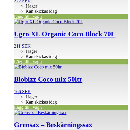
272
SEK
I lager
Kan skickas idag
Lägg till i vagn
Ugro XL Organic Coco Block 70L
211
SEK
I lager
Kan skickas idag
Lägg till i vagn
Biobizz Coco mix 50ltr
166
SEK
I lager
Kan skickas idag
Lägg till i vagn
Grensax – Beskärningssax