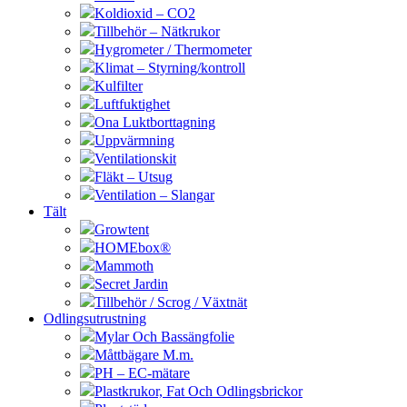
Koldioxid – CO2
Tillbehör – Nätkrukor
Hygrometer / Thermometer
Klimat – Styrning/kontroll
Kulfilter
Luftfuktighet
Ona Luktborttagning
Uppvärmning
Ventilationskit
Fläkt – Utsug
Ventilation – Slangar
Tält
Growtent
HOMEbox®
Mammoth
Secret Jardin
Tillbehör / Scrog / Växtnät
Odlingsutrustning
Mylar Och Bassängfolie
Måttbägare M.m.
PH – EC-mätare
Plastkrukor, Fat Och Odlingsbrickor