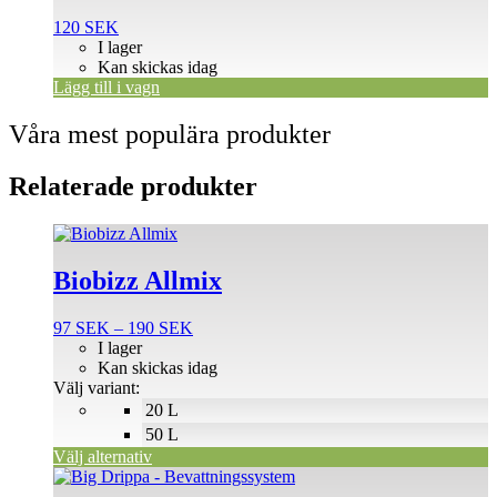
120
SEK
I lager
Kan skickas idag
Lägg till i vagn
Våra mest populära produkter
Relaterade produkter
Den
här
produkten
Biobizz Allmix
har
flera
Prisintervall:
97
SEK
–
190
SEK
varianter.
97 SEK
I lager
De
till
Kan skickas idag
olika
190 SEK
Välj variant:
alternativen
20 L
kan
väljas
50 L
på
Välj alternativ
produktsidan