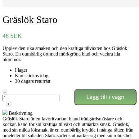
Gräslök Staro
46
SEK
Upplev den rika smaken och den kraftiga tillväxten hos Gräslök
Staro. En oumbärlig ört med mörkgröna blad och vackra lila
blommor.
I lager
Kan skickas idag
30 dagars returrätt
Gräslök
-
Lägg till i vagn
Staro
mängd
+
Beskrivning
Gräslök Staro är en favoritvariant bland trädgårdsmästare och
kockar, känd för sin kraftiga tillväxt och utmärkta smak. Gräslök,
med sin milda löksmak, är en oumbärlig krydda i många rätter, från
omeletter till sallader. Staro-sortens utmärker sig med sin robusthet