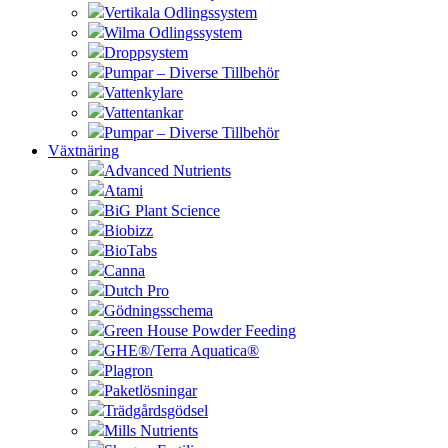
Vertikala Odlingssystem
Wilma Odlingssystem
Droppsystem
Pumpar – Diverse Tillbehör
Vattenkylare
Vattentankar
Pumpar – Diverse Tillbehör
Växtnäring
Advanced Nutrients
Atami
BiG Plant Science
Biobizz
BioTabs
Canna
Dutch Pro
Gödningsschema
Green House Powder Feeding
GHE®/Terra Aquatica®
Plagron
Paketlösningar
Trädgårdsgödsel
Mills Nutrients