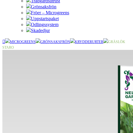
Trädgårdsutrust
Grönsaksfrön
Fröer – Microgreens
Uppstartspaket
Odlingssystem
Skadedjur
MICROGREENS
GRÖNSAKSFRÖN
KRYDDERURTER
GRÄSLÖK
STARO