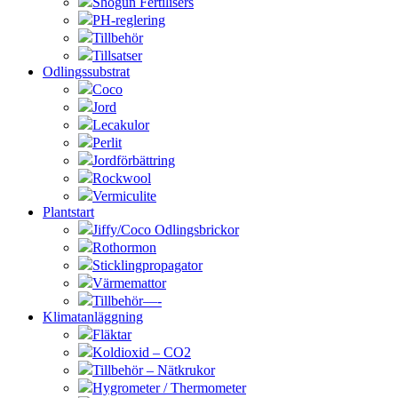
Shogun Fertilisers
PH-reglering
Tillbehör
Tillsatser
Odlingssubstrat
Coco
Jord
Lecakulor
Perlit
Jordförbättring
Rockwool
Vermiculite
Plantstart
Jiffy/Coco Odlingsbrickor
Rothormon
Sticklingpropagator
Värmemattor
Tillbehör—-
Klimatanläggning
Fläktar
Koldioxid – CO2
Tillbehör – Nätkrukor
Hygrometer / Thermometer