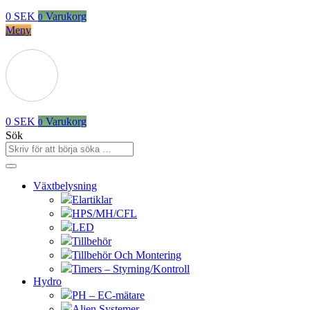
0
SEK
Varukorg
0
Meny
0
SEK
Varukorg
0
Sök
Växtbelysning
Elartiklar
HPS/MH/CFL
LED
Tillbehör
Tillbehör Och Montering
Timers – Styrning/Kontroll
Hydro
PH – EC-mätare
Alien Systemer