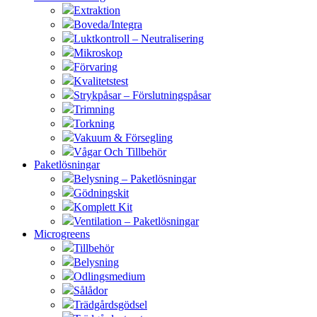
Extraktion
Boveda/Integra
Luktkontroll – Neutralisering
Mikroskop
Förvaring
Kvalitetstest
Strykpåsar – Förslutningspåsar
Trimning
Torkning
Vakuum & Försegling
Vågar Och Tillbehör
Paketlösningar
Belysning – Paketlösningar
Gödningskit
Komplett Kit
Ventilation – Paketlösningar
Microgreens
Tillbehör
Belysning
Odlingsmedium
Sålådor
Trädgårdsgödsel