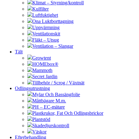
Klimat – Styrning/kontroll
Kulfilter
Luftfuktighet
Ona Luktborttagning
Uppvärmning
Ventilationskit
Fläkt – Utsug
Ventilation – Slangar
Tält
Growtent
HOMEbox®
Mammoth
Secret Jardin
Tillbehör / Scrog / Växtnät
Odlingsutrustning
Mylar Och Bassängfolie
Måttbägare M.m.
PH – EC-mätare
Plastkrukor, Fat Och Odlingsbrickor
Plantstöd
Skadedjurskontroll
Väskor
Efterbehandling