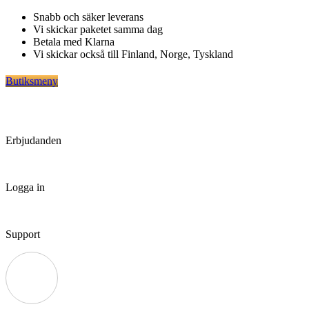
Hoppa
Snabb och säker leverans
till
Vi skickar paketet samma dag
innehåll
Betala med Klarna
Vi skickar också till Finland, Norge, Tyskland
Butiksmeny
Erbjudanden
Logga in
Support