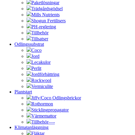
Paketlösningar
Trädgårdsgödsel
Mills Nutrients
Shogun Fertilisers
PH-reglering
Tillbehör
Tillsatser
Odlingssubstrat
Coco
Jord
Lecakulor
Perlit
Jordförbättring
Rockwool
Vermiculite
Plantstart
Jiffy/Coco Odlingsbrickor
Rothormon
Sticklingpropagator
Värmemattor
Tillbehör—-
Klimatanläggning
Fläktar