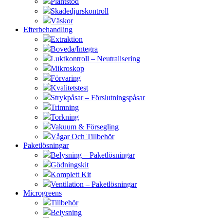
Plantstöd
Skadedjurskontroll
Väskor
Efterbehandling
Extraktion
Boveda/Integra
Luktkontroll – Neutralisering
Mikroskop
Förvaring
Kvalitetstest
Strykpåsar – Förslutningspåsar
Trimning
Torkning
Vakuum & Försegling
Vågar Och Tillbehör
Paketlösningar
Belysning – Paketlösningar
Gödningskit
Komplett Kit
Ventilation – Paketlösningar
Microgreens
Tillbehör
Belysning