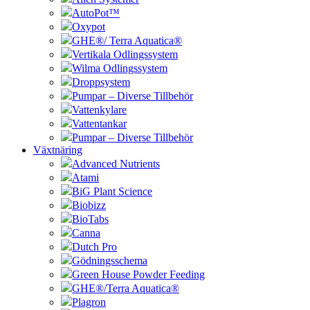
AutoPot™
Oxypot
GHE®/ Terra Aquatica®
Vertikala Odlingssystem
Wilma Odlingssystem
Droppsystem
Pumpar – Diverse Tillbehör
Vattenkylare
Vattentankar
Pumpar – Diverse Tillbehör
Växtnäring
Advanced Nutrients
Atami
BiG Plant Science
Biobizz
BioTabs
Canna
Dutch Pro
Gödningsschema
Green House Powder Feeding
GHE®/Terra Aquatica®
Plagron