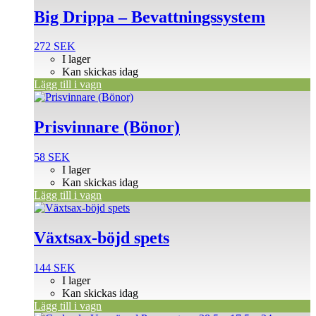
Big Drippa – Bevattningssystem
272
SEK
I lager
Kan skickas idag
Lägg till i vagn
Prisvinnare (Bönor)
58
SEK
I lager
Kan skickas idag
Lägg till i vagn
Växtsax-böjd spets
144
SEK
I lager
Kan skickas idag
Lägg till i vagn