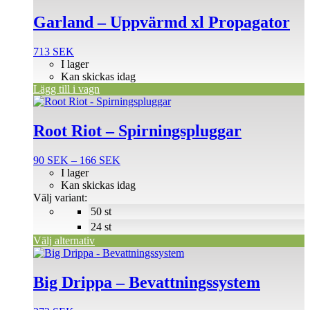
Garland – Uppvärmd xl Propagator
713
SEK
I lager
Kan skickas idag
Lägg till i vagn
Den
här
produkten
Root Riot – Spirningspluggar
har
flera
Prisintervall:
90
SEK
–
166
SEK
varianter.
90 SEK
I lager
De
till
Kan skickas idag
olika
166 SEK
Välj variant:
alternativen
50 st
kan
väljas
24 st
på
Välj alternativ
produktsidan
Big Drippa – Bevattningssystem