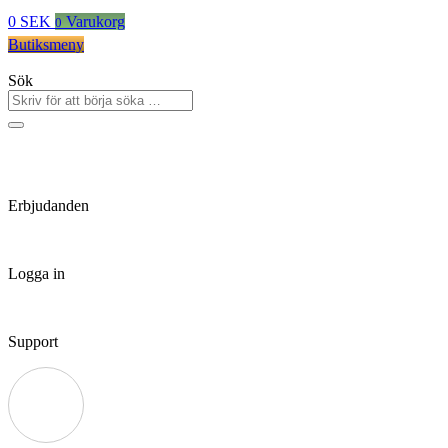
0
SEK
Varukorg
0
Butiksmeny
Sök
Erbjudanden
Logga in
Support