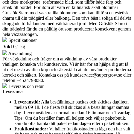
och dess mörkgröna, rörformade blad, som tillför både färg och
smak till bordet. Förutom att vara en kulinarisk skatt blommar
Gräslök Staro med vackra lila blommor, som kan tillföra en estetisk
charm till din trädgård eller balkong. Den trivs bäst i soliga till delvis
skuggade förhållanden med väldränerad jord. Med Gräslök Staro i
din trädgård får du en pålitlig ört som producerar konsekvent genom
hela växtsäsongen.
Specifikationer
Vikt
0,1 kg
Användning
För vägledning och frågor om användning av våra produkter,
vänligen kontakta vår kundservice. Vi är här för att hjälpa dig att få
ut det mesta av dina köp och säkerställa att du använder produkterna
korrekt och säkert. Kontakta oss på
kundservice@supergrow.se
eller
telefon +4524798080.
Leverans och retur
Leverans:
Leveranstid:
Alla beställningar packas och skickas dagligen
mellan 09-18. I de flesta fall skickas alla beställningar samma
dag. Leveranstiden är normalt mellan 16 timmar och 1 vardag.
Tips: Om du beställer fram till helgen och väljer paketbutik,
kan du ofta hämta ditt paket redan dagen efter i paketbutiken.
Fraktkostnader:
Vi håller fraktkostnaderna låga och har valt