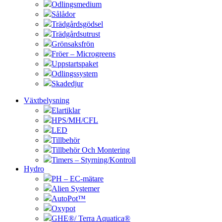
Odlingsmedium
Sålådor
Trädgårdsgödsel
Trädgårdsutrust
Grönsaksfrön
Fröer – Microgreens
Uppstartspaket
Odlingssystem
Skadedjur
Växtbelysning
Elartiklar
HPS/MH/CFL
LED
Tillbehör
Tillbehör Och Montering
Timers – Styrning/Kontroll
Hydro
PH – EC-mätare
Alien Systemer
AutoPot™
Oxypot
GHE®/ Terra Aquatica®