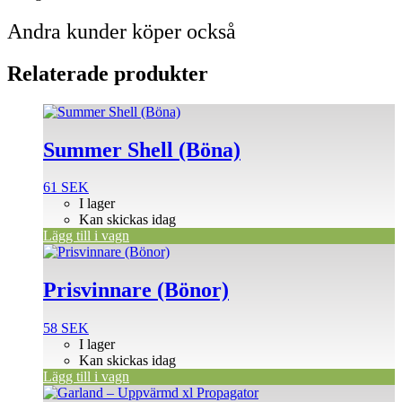
Andra kunder köper också
Relaterade produkter
Summer Shell (Böna)
61
SEK
I lager
Kan skickas idag
Lägg till i vagn
Prisvinnare (Bönor)
58
SEK
I lager
Kan skickas idag
Lägg till i vagn