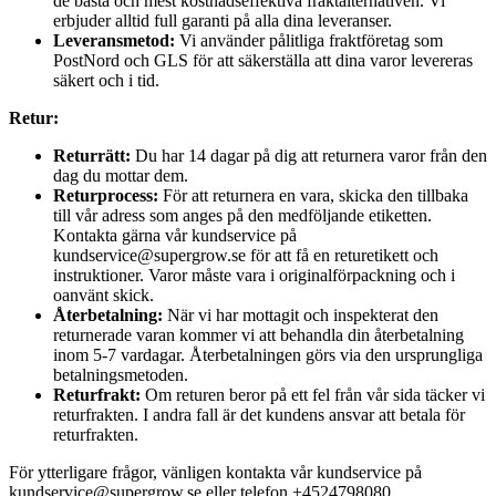
de bästa och mest kostnadseffektiva fraktalternativen. Vi
erbjuder alltid full garanti på alla dina leveranser.
Leveransmetod:
Vi använder pålitliga fraktföretag som
PostNord och GLS för att säkerställa att dina varor levereras
säkert och i tid.
Retur:
Returrätt:
Du har 14 dagar på dig att returnera varor från den
dag du mottar dem.
Returprocess:
För att returnera en vara, skicka den tillbaka
till vår adress som anges på den medföljande etiketten.
Kontakta gärna vår kundservice på
kundservice@supergrow.se för att få en returetikett och
instruktioner. Varor måste vara i originalförpackning och i
oanvänt skick.
Återbetalning:
När vi har mottagit och inspekterat den
returnerade varan kommer vi att behandla din återbetalning
inom 5-7 vardagar. Återbetalningen görs via den ursprungliga
betalningsmetoden.
Returfrakt:
Om returen beror på ett fel från vår sida täcker vi
returfrakten. I andra fall är det kundens ansvar att betala för
returfrakten.
För ytterligare frågor, vänligen kontakta vår kundservice på
kundservice@supergrow.se eller telefon +4524798080.