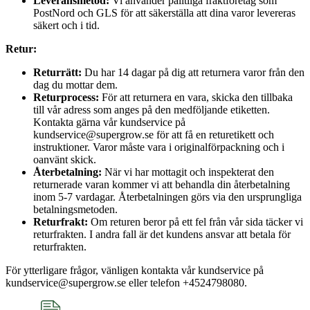
Leveransmetod:
Vi använder pålitliga fraktföretag som
PostNord och GLS för att säkerställa att dina varor levereras
säkert och i tid.
Retur:
Returrätt:
Du har 14 dagar på dig att returnera varor från den
dag du mottar dem.
Returprocess:
För att returnera en vara, skicka den tillbaka
till vår adress som anges på den medföljande etiketten.
Kontakta gärna vår kundservice på
kundservice@supergrow.se för att få en returetikett och
instruktioner. Varor måste vara i originalförpackning och i
oanvänt skick.
Återbetalning:
När vi har mottagit och inspekterat den
returnerade varan kommer vi att behandla din återbetalning
inom 5-7 vardagar. Återbetalningen görs via den ursprungliga
betalningsmetoden.
Returfrakt:
Om returen beror på ett fel från vår sida täcker vi
returfrakten. I andra fall är det kundens ansvar att betala för
returfrakten.
För ytterligare frågor, vänligen kontakta vår kundservice på
kundservice@supergrow.se eller telefon +4524798080.