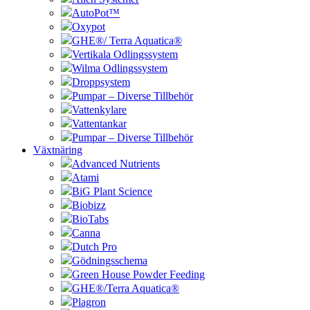
AutoPot™
Oxypot
GHE®/ Terra Aquatica®
Vertikala Odlingssystem
Wilma Odlingssystem
Droppsystem
Pumpar – Diverse Tillbehör
Vattenkylare
Vattentankar
Pumpar – Diverse Tillbehör
Växtnäring
Advanced Nutrients
Atami
BiG Plant Science
Biobizz
BioTabs
Canna
Dutch Pro
Gödningsschema
Green House Powder Feeding
GHE®/Terra Aquatica®
Plagron