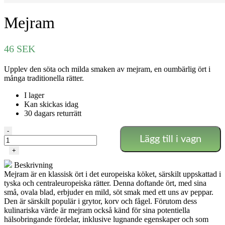
Mejram
46
SEK
Upplev den söta och milda smaken av mejram, en oumbärlig ört i
många traditionella rätter.
I lager
Kan skickas idag
30 dagars returrätt
Mejram
-
Lägg till i vagn
mängd
+
Beskrivning
Mejram är en klassisk ört i det europeiska köket, särskilt uppskattad i
tyska och centraleuropeiska rätter. Denna doftande ört, med sina
små, ovala blad, erbjuder en mild, söt smak med ett uns av peppar.
Den är särskilt populär i grytor, korv och fågel. Förutom dess
kulinariska värde är mejram också känd för sina potentiella
hälsobringande fördelar, inklusive lugnande egenskaper och som