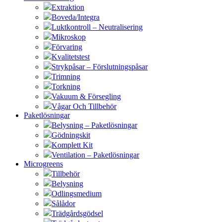
Extraktion
Boveda/Integra
Luktkontroll – Neutralisering
Mikroskop
Förvaring
Kvalitetstest
Strykpåsar – Förslutningspåsar
Trimning
Torkning
Vakuum & Försegling
Vågar Och Tillbehör
Paketlösningar
Belysning – Paketlösningar
Gödningskit
Komplett Kit
Ventilation – Paketlösningar
Microgreens
Tillbehör
Belysning
Odlingsmedium
Sålådor
Trädgårdsgödsel