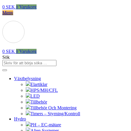
0
SEK
Varukorg
0
Meny
0
SEK
Varukorg
0
Sök
Växtbelysning
Elartiklar
HPS/MH/CFL
LED
Tillbehör
Tillbehör Och Montering
Timers – Styrning/Kontroll
Hydro
PH – EC-mätare
Alien Systemer