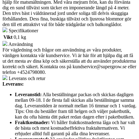
hjälp för matsmältningen. Med våra mejram frön, kan du förvänta
dig en sund tillväxt som täcker en imponerande längd på 4 meter.
Den trivs bäst i väldränerad jord under soliga till delvis skuggiga
förhållanden. Dess fina, buskiga tillväxt och ljusrosa blommor gör
den till ett attraktivt val för både trädgårdar och balkonglådor.
Specifikationer
Vikt
0,1 kg
Användning
För vägledning och frågor om användning av våra produkter,
vänligen kontakta vår kundservice. Vi är här för att hjälpa dig att få
ut det mesta av dina köp och säkerställa att du använder produkterna
korrekt och säkert. Kontakta oss på
kundservice@supergrow.se
eller
telefon +4524798080.
Leverans och retur
Leverans:
Leveranstid:
Alla beställningar packas och skickas dagligen
mellan 09-18. I de flesta fall skickas alla beställningar samma
dag. Leveranstiden är normalt mellan 16 timmar och 1 vardag.
Tips: Om du beställer fram till helgen och väljer paketbutik,
kan du ofta hämta ditt paket redan dagen efter i paketbutiken.
Fraktkostnader:
Vi håller fraktkostnaderna låga och har valt
de bästa och mest kostnadseffektiva fraktalternativen. Vi
erbjuder alltid full garanti på alla dina leveranser.