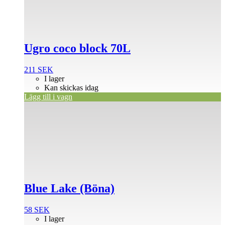
Ugro coco block 70L
211
SEK
I lager
Kan skickas idag
Lägg till i vagn
Blue Lake (Böna)
58
SEK
I lager