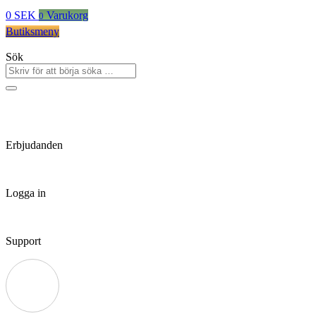
0
SEK
Varukorg
0
Butiksmeny
Sök
Erbjudanden
Logga in
Support