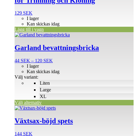
för Trimning och Kloning
129
SEK
I lager
Kan skickas idag
Lägg till i vagn
Den
här
produkten
Garland bevattningsbricka
har
flera
Prisintervall:
44
SEK
–
120
SEK
varianter.
44 SEK
I lager
De
till
Kan skickas idag
olika
120 SEK
Välj variant:
alternativen
Liten
kan
väljas
Large
på
XL
produktsidan
Välj alternativ
Växtsax-böjd spets
144
SEK