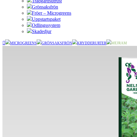
Trädgårdsutrust
Grönsaksfrön
Fröer – Microgreens
Uppstartspaket
Odlingssystem
Skadedjur
MICROGREENS
GRÖNSAKSFRÖN
KRYDDERURTER
MEJRAM