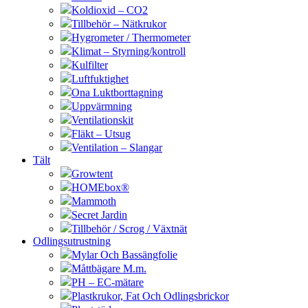
Koldioxid – CO2
Tillbehör – Nätkrukor
Hygrometer / Thermometer
Klimat – Styrning/kontroll
Kulfilter
Luftfuktighet
Ona Luktborttagning
Uppvärmning
Ventilationskit
Fläkt – Utsug
Ventilation – Slangar
Tält
Growtent
HOMEbox®
Mammoth
Secret Jardin
Tillbehör / Scrog / Växtnät
Odlingsutrustning
Mylar Och Bassängfolie
Måttbägare M.m.
PH – EC-mätare
Plastkrukor, Fat Och Odlingsbrickor