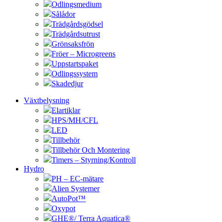
Odlingsmedium
Sålådor
Trädgårdsgödsel
Trädgårdsutrust
Grönsaksfrön
Fröer – Microgreens
Uppstartspaket
Odlingssystem
Skadedjur
Växtbelysning
Elartiklar
HPS/MH/CFL
LED
Tillbehör
Tillbehör Och Montering
Timers – Styrning/Kontroll
Hydro
PH – EC-mätare
Alien Systemer
AutoPot™
Oxypot
GHE®/ Terra Aquatica®