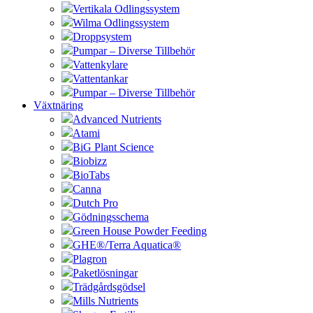
Vertikala Odlingssystem
Wilma Odlingssystem
Droppsystem
Pumpar – Diverse Tillbehör
Vattenkylare
Vattentankar
Pumpar – Diverse Tillbehör
Växtnäring
Advanced Nutrients
Atami
BiG Plant Science
Biobizz
BioTabs
Canna
Dutch Pro
Gödningsschema
Green House Powder Feeding
GHE®/Terra Aquatica®
Plagron
Paketlösningar
Trädgårdsgödsel
Mills Nutrients