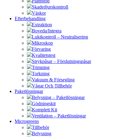
Plantstöd
Skadedjurskontroll
Väskor
Efterbehandling
Extraktion
Boveda/Integra
Luktkontroll – Neutralisering
Mikroskop
Förvaring
Kvalitetstest
Strykpåsar – Förslutningspåsar
Trimning
Torkning
Vakuum & Försegling
Vågar Och Tillbehör
Paketlösningar
Belysning – Paketlösningar
Gödningskit
Komplett Kit
Ventilation – Paketlösningar
Microgreens
Tillbehör
Belysning