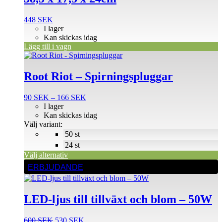
448
SEK
I lager
Kan skickas idag
Lägg till i vagn
Den
här
produkten
Root Riot – Spirningspluggar
har
flera
Prisintervall:
90
SEK
–
166
SEK
varianter.
90 SEK
I lager
De
till
Kan skickas idag
olika
166 SEK
Välj variant:
alternativen
50 st
kan
väljas
24 st
på
Välj alternativ
produktsidan
ERBJUDANDE
LED-ljus till tillväxt och blom – 50W
Det
Det
600
SEK
530
SEK