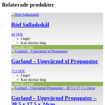
Relaterade produkter
Röd Salladsskål
44
SEK
I lager
Kan skickas idag
Lägg till i vagn
Garland – Uppvärmd xl Propagator
713
SEK
I lager
Kan skickas idag
Lägg till i vagn
Garland – Uppvärmd Propagator –
38,5 x 17,5 x 24cm