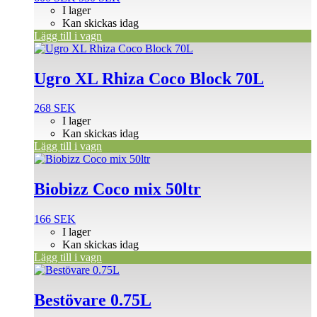
ursprungliga
nuvarande
I lager
priset
priset
Kan skickas idag
var:
är:
Lägg till i vagn
600 SEK.
530 SEK.
Ugro XL Rhiza Coco Block 70L
268
SEK
I lager
Kan skickas idag
Lägg till i vagn
Biobizz Coco mix 50ltr
166
SEK
I lager
Kan skickas idag
Lägg till i vagn
Bestövare 0.75L