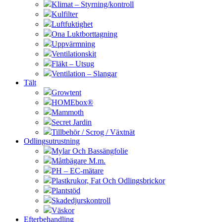
Klimat – Styrning/kontroll
Kulfilter
Luftfuktighet
Ona Luktborttagning
Uppvärmning
Ventilationskit
Fläkt – Utsug
Ventilation – Slangar
Tält
Growtent
HOMEbox®
Mammoth
Secret Jardin
Tillbehör / Scrog / Växtnät
Odlingsutrustning
Mylar Och Bassängfolie
Måttbägare M.m.
PH – EC-mätare
Plastkrukor, Fat Och Odlingsbrickor
Plantstöd
Skadedjurskontroll
Väskor
Efterbehandling