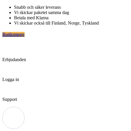
Hoppa
Snabb och säker leverans
till
Vi skickar paketet samma dag
innehåll
Betala med Klarna
Vi skickar också till Finland, Norge, Tyskland
Butiksmeny
Erbjudanden
Logga in
Support