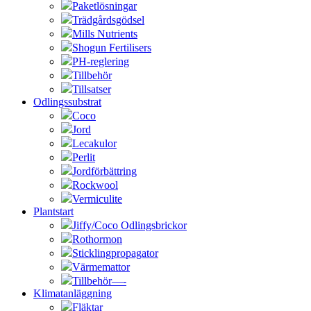
Paketlösningar
Trädgårdsgödsel
Mills Nutrients
Shogun Fertilisers
PH-reglering
Tillbehör
Tillsatser
Odlingssubstrat
Coco
Jord
Lecakulor
Perlit
Jordförbättring
Rockwool
Vermiculite
Plantstart
Jiffy/Coco Odlingsbrickor
Rothormon
Sticklingpropagator
Värmemattor
Tillbehör—-
Klimatanläggning
Fläktar