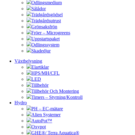
Odlingsmedium
Sålådor
Trädgårdsgödsel
Trädgårdsutrust
Grönsaksfrön
Fröer – Microgreens
Uppstartspaket
Odlingssystem
Skadedjur
Växtbelysning
Elartiklar
HPS/MH/CFL
LED
Tillbehör
Tillbehör Och Montering
Timers – Styrning/Kontroll
Hydro
PH – EC-mätare
Alien Systemer
AutoPot™
Oxypot
GHE®/ Terra Aquatica®