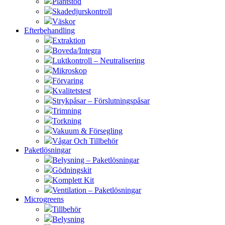
Plantstöd
Skadedjurskontroll
Väskor
Efterbehandling
Extraktion
Boveda/Integra
Luktkontroll – Neutralisering
Mikroskop
Förvaring
Kvalitetstest
Strykpåsar – Förslutningspåsar
Trimning
Torkning
Vakuum & Försegling
Vågar Och Tillbehör
Paketlösningar
Belysning – Paketlösningar
Gödningskit
Komplett Kit
Ventilation – Paketlösningar
Microgreens
Tillbehör
Belysning