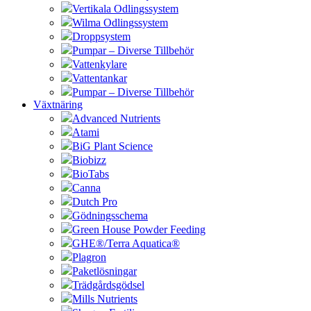
Vertikala Odlingssystem
Wilma Odlingssystem
Droppsystem
Pumpar – Diverse Tillbehör
Vattenkylare
Vattentankar
Pumpar – Diverse Tillbehör
Växtnäring
Advanced Nutrients
Atami
BiG Plant Science
Biobizz
BioTabs
Canna
Dutch Pro
Gödningsschema
Green House Powder Feeding
GHE®/Terra Aquatica®
Plagron
Paketlösningar
Trädgårdsgödsel
Mills Nutrients