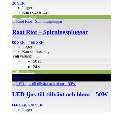
26
SEK
I lager
Kan skickas idag
Lägg till i vagn
Den
här
produkten
Root Riot – Spirningspluggar
har
flera
Prisintervall:
90
SEK
–
166
SEK
varianter.
90 SEK
I lager
De
till
Kan skickas idag
olika
166 SEK
Välj variant:
alternativen
50 st
kan
väljas
24 st
på
Välj alternativ
produktsidan
ERBJUDANDE
LED-ljus till tillväxt och blom – 50W
Det
Det
600
SEK
530
SEK
ursprungliga
nuvarande
I lager