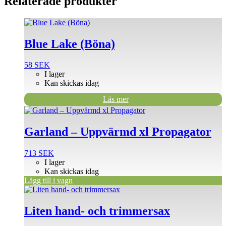
Relaterade produkter
Blue Lake (Böna)
58
SEK
I lager
Kan skickas idag
Läs mer
Garland – Uppvärmd xl Propagator
713
SEK
I lager
Kan skickas idag
Lägg till i vagn
Liten hand- och trimmersax