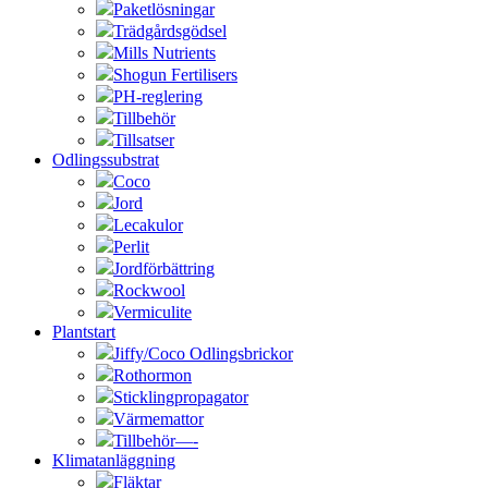
Paketlösningar
Trädgårdsgödsel
Mills Nutrients
Shogun Fertilisers
PH-reglering
Tillbehör
Tillsatser
Odlingssubstrat
Coco
Jord
Lecakulor
Perlit
Jordförbättring
Rockwool
Vermiculite
Plantstart
Jiffy/Coco Odlingsbrickor
Rothormon
Sticklingpropagator
Värmemattor
Tillbehör—-
Klimatanläggning
Fläktar