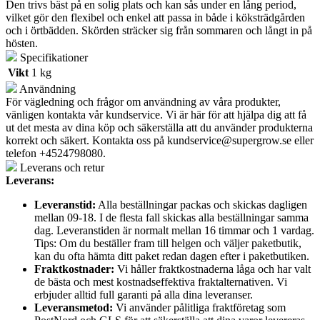
Den trivs bäst på en solig plats och kan sås under en lång period,
vilket gör den flexibel och enkel att passa in både i köksträdgården
och i örtbädden. Skörden sträcker sig från sommaren och långt in på
hösten.
Specifikationer
Vikt
1 kg
Användning
För vägledning och frågor om användning av våra produkter,
vänligen kontakta vår kundservice. Vi är här för att hjälpa dig att få
ut det mesta av dina köp och säkerställa att du använder produkterna
korrekt och säkert. Kontakta oss på
kundservice@supergrow.se
eller
telefon +4524798080.
Leverans och retur
Leverans:
Leveranstid:
Alla beställningar packas och skickas dagligen
mellan 09-18. I de flesta fall skickas alla beställningar samma
dag. Leveranstiden är normalt mellan 16 timmar och 1 vardag.
Tips: Om du beställer fram till helgen och väljer paketbutik,
kan du ofta hämta ditt paket redan dagen efter i paketbutiken.
Fraktkostnader:
Vi håller fraktkostnaderna låga och har valt
de bästa och mest kostnadseffektiva fraktalternativen. Vi
erbjuder alltid full garanti på alla dina leveranser.
Leveransmetod:
Vi använder pålitliga fraktföretag som