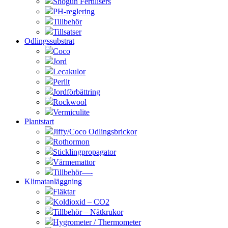
Shogun Fertilisers
PH-reglering
Tillbehör
Tillsatser
Odlingssubstrat
Coco
Jord
Lecakulor
Perlit
Jordförbättring
Rockwool
Vermiculite
Plantstart
Jiffy/Coco Odlingsbrickor
Rothormon
Sticklingpropagator
Värmemattor
Tillbehör—-
Klimatanläggning
Fläktar
Koldioxid – CO2
Tillbehör – Nätkrukor
Hygrometer / Thermometer