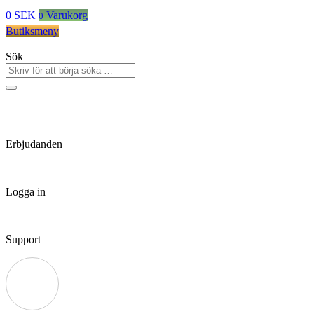
0
SEK
Varukorg
0
Butiksmeny
Sök
Erbjudanden
Logga in
Support