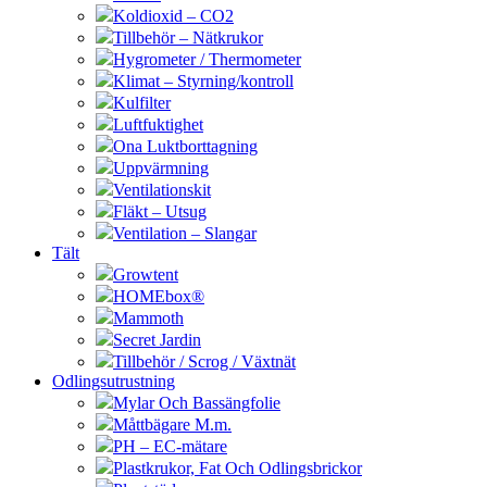
Koldioxid – CO2
Tillbehör – Nätkrukor
Hygrometer / Thermometer
Klimat – Styrning/kontroll
Kulfilter
Luftfuktighet
Ona Luktborttagning
Uppvärmning
Ventilationskit
Fläkt – Utsug
Ventilation – Slangar
Tält
Growtent
HOMEbox®
Mammoth
Secret Jardin
Tillbehör / Scrog / Växtnät
Odlingsutrustning
Mylar Och Bassängfolie
Måttbägare M.m.
PH – EC-mätare
Plastkrukor, Fat Och Odlingsbrickor