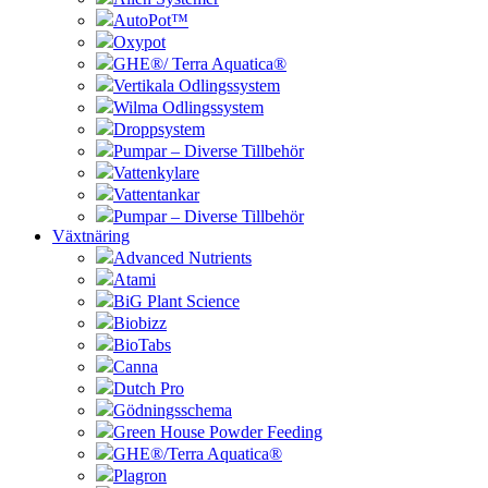
AutoPot™
Oxypot
GHE®/ Terra Aquatica®
Vertikala Odlingssystem
Wilma Odlingssystem
Droppsystem
Pumpar – Diverse Tillbehör
Vattenkylare
Vattentankar
Pumpar – Diverse Tillbehör
Växtnäring
Advanced Nutrients
Atami
BiG Plant Science
Biobizz
BioTabs
Canna
Dutch Pro
Gödningsschema
Green House Powder Feeding
GHE®/Terra Aquatica®
Plagron