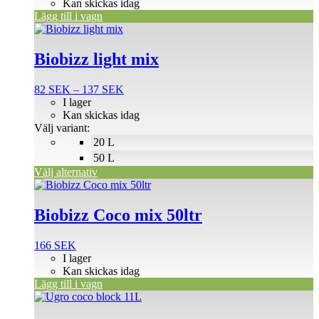
priset
priset
Kan skickas idag
var:
är:
Lägg till i vagn
Den
600 SEK.
530 SEK.
här
produkten
Biobizz light mix
har
flera
Prisintervall:
82
SEK
–
137
SEK
varianter.
82 SEK
I lager
De
till
Kan skickas idag
olika
137 SEK
Välj variant:
alternativen
20 L
kan
väljas
50 L
på
Välj alternativ
produktsidan
Biobizz Coco mix 50ltr
166
SEK
I lager
Kan skickas idag
Lägg till i vagn