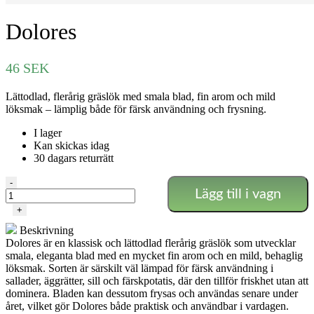
Dolores
46
SEK
Lättodlad, flerårig gräslök med smala blad, fin arom och mild
löksmak – lämplig både för färsk användning och frysning.
I lager
Kan skickas idag
30 dagars returrätt
Dolores
-
Lägg till i vagn
mängd
+
Beskrivning
Dolores är en klassisk och lättodlad flerårig gräslök som utvecklar
smala, eleganta blad med en mycket fin arom och en mild, behaglig
löksmak. Sorten är särskilt väl lämpad för färsk användning i
sallader, äggrätter, sill och färskpotatis, där den tillför friskhet utan att
dominera. Bladen kan dessutom frysas och användas senare under
året, vilket gör Dolores både praktisk och användbar i vardagen.