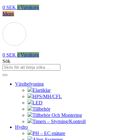
0
SEK
Varukorg
0
Meny
0
SEK
Varukorg
0
Sök
Växtbelysning
Elartiklar
HPS/MH/CFL
LED
Tillbehör
Tillbehör Och Montering
Timers – Styrning/Kontroll
Hydro
PH – EC-mätare
Alien Systemer