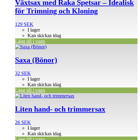
Växtsax med Raka Spetsar – Idealisk
för Trimning och Kloning
129
SEK
I lager
Kan skickas idag
Lägg till i vagn
Saxa (Bönor)
32
SEK
I lager
Kan skickas idag
Lägg till i vagn
Liten hand- och trimmersax
26
SEK
I lager
Kan skickas idag
Lägg till i vagn