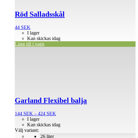
Röd Salladsskål
44
SEK
I lager
Kan skickas idag
Lägg till i vagn
Den
här
produkten
har
flera
varianter.
De
olika
alternativen
Garland Flexibel balja
kan
väljas
på
Prisintervall:
144
SEK
–
424
SEK
produktsidan
144 SEK
I lager
till
Kan skickas idag
424 SEK
Välj variant:
26 liter