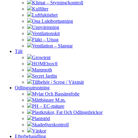
Klimat – Styrning/kontroll
Kulfilter
Luftfuktighet
Ona Luktborttagning
Uppvärmning
Ventilationskit
Fläkt – Utsug
Ventilation – Slangar
Tält
Growtent
HOMEbox®
Mammoth
Secret Jardin
Tillbehör / Scrog / Växtnät
Odlingsutrustning
Mylar Och Bassängfolie
Måttbägare M.m.
PH – EC-mätare
Plastkrukor, Fat Och Odlingsbrickor
Plantstöd
Skadedjurskontroll
Väskor
Efterbehandling