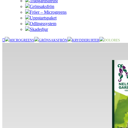
Trädgårdsutrust
Grönsaksfrön
Fröer – Microgreens
Uppstartspaket
Odlingssystem
Skadedjur
MICROGREENS
GRÖNSAKSFRÖN
KRYDDERURTER
DOLORES