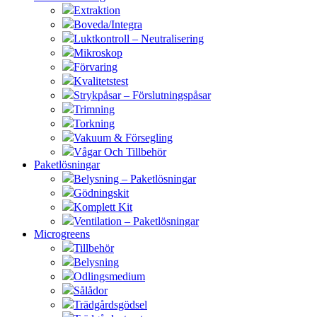
Extraktion
Boveda/Integra
Luktkontroll – Neutralisering
Mikroskop
Förvaring
Kvalitetstest
Strykpåsar – Förslutningspåsar
Trimning
Torkning
Vakuum & Försegling
Vågar Och Tillbehör
Paketlösningar
Belysning – Paketlösningar
Gödningskit
Komplett Kit
Ventilation – Paketlösningar
Microgreens
Tillbehör
Belysning
Odlingsmedium
Sålådor
Trädgårdsgödsel