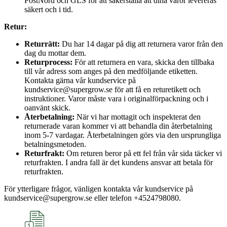
PostNord och GLS för att säkerställa att dina varor levereras
säkert och i tid.
Retur:
Returrätt:
Du har 14 dagar på dig att returnera varor från den
dag du mottar dem.
Returprocess:
För att returnera en vara, skicka den tillbaka
till vår adress som anges på den medföljande etiketten.
Kontakta gärna vår kundservice på
kundservice@supergrow.se för att få en returetikett och
instruktioner. Varor måste vara i originalförpackning och i
oanvänt skick.
Återbetalning:
När vi har mottagit och inspekterat den
returnerade varan kommer vi att behandla din återbetalning
inom 5-7 vardagar. Återbetalningen görs via den ursprungliga
betalningsmetoden.
Returfrakt:
Om returen beror på ett fel från vår sida täcker vi
returfrakten. I andra fall är det kundens ansvar att betala för
returfrakten.
För ytterligare frågor, vänligen kontakta vår kundservice på
kundservice@supergrow.se eller telefon +4524798080.