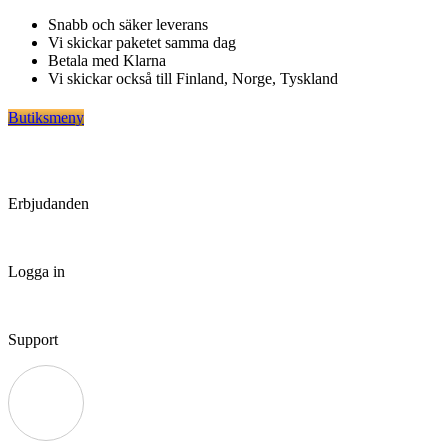
Hoppa
Snabb och säker leverans
till
Vi skickar paketet samma dag
innehåll
Betala med Klarna
Vi skickar också till Finland, Norge, Tyskland
Butiksmeny
Erbjudanden
Logga in
Support