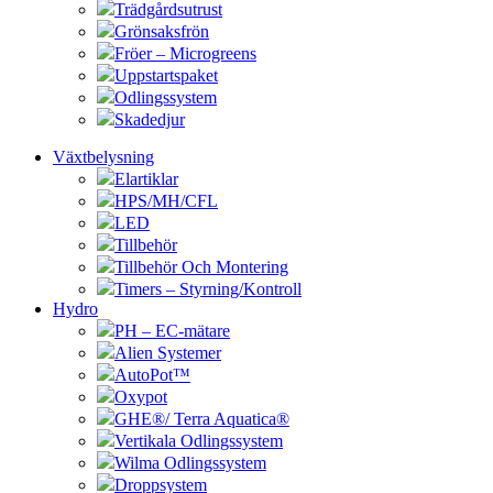
Trädgårdsutrust
Grönsaksfrön
Fröer – Microgreens
Uppstartspaket
Odlingssystem
Skadedjur
Växtbelysning
Elartiklar
HPS/MH/CFL
LED
Tillbehör
Tillbehör Och Montering
Timers – Styrning/Kontroll
Hydro
PH – EC-mätare
Alien Systemer
AutoPot™
Oxypot
GHE®/ Terra Aquatica®
Vertikala Odlingssystem
Wilma Odlingssystem
Droppsystem