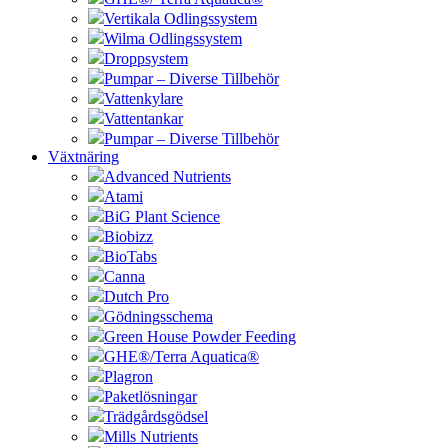
Vertikala Odlingssystem
Wilma Odlingssystem
Droppsystem
Pumpar – Diverse Tillbehör
Vattenkylare
Vattentankar
Pumpar – Diverse Tillbehör
Växtnäring
Advanced Nutrients
Atami
BiG Plant Science
Biobizz
BioTabs
Canna
Dutch Pro
Gödningsschema
Green House Powder Feeding
GHE®/Terra Aquatica®
Plagron
Paketlösningar
Trädgårdsgödsel
Mills Nutrients