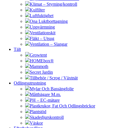
Klimat – Styrning/kontroll
Kulfilter
Luftfuktighet
Ona Luktborttagning
Uppvärmning
Ventilationskit
Fläkt – Utsug
Ventilation – Slangar
Tält
Growtent
HOMEbox®
Mammoth
Secret Jardin
Tillbehör / Scrog / Växtnät
Odlingsutrustning
Mylar Och Bassängfolie
Måttbägare M.m.
PH – EC-mätare
Plastkrukor, Fat Och Odlingsbrickor
Plantstöd
Skadedjurskontroll
Väskor