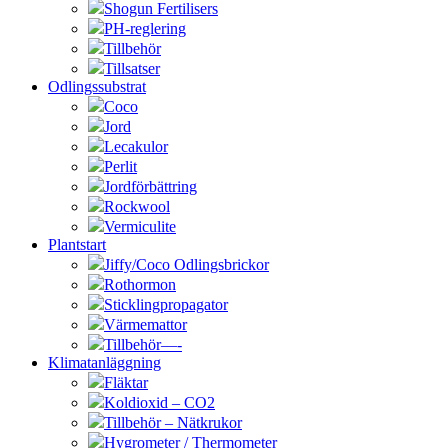
Shogun Fertilisers
PH-reglering
Tillbehör
Tillsatser
Odlingssubstrat
Coco
Jord
Lecakulor
Perlit
Jordförbättring
Rockwool
Vermiculite
Plantstart
Jiffy/Coco Odlingsbrickor
Rothormon
Sticklingpropagator
Värmemattor
Tillbehör—-
Klimatanläggning
Fläktar
Koldioxid – CO2
Tillbehör – Nätkrukor
Hygrometer / Thermometer