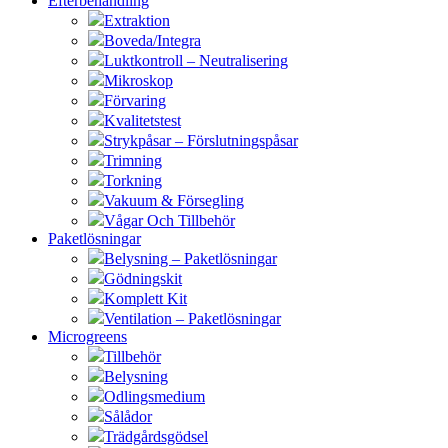
Efterbehandling
Extraktion
Boveda/Integra
Luktkontroll – Neutralisering
Mikroskop
Förvaring
Kvalitetstest
Strykpåsar – Förslutningspåsar
Trimning
Torkning
Vakuum & Försegling
Vågar Och Tillbehör
Paketlösningar
Belysning – Paketlösningar
Gödningskit
Komplett Kit
Ventilation – Paketlösningar
Microgreens
Tillbehör
Belysning
Odlingsmedium
Sålådor
Trädgårdsgödsel