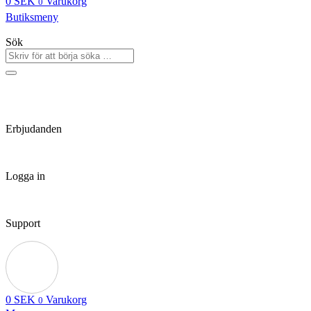
0
SEK
Varukorg
0
Butiksmeny
Sök
Erbjudanden
Logga in
Support
0
SEK
Varukorg
0