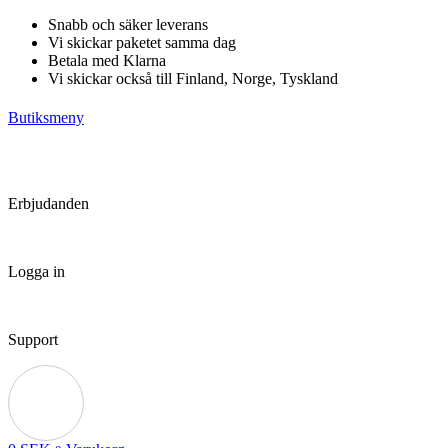
Hoppa
Snabb och säker leverans
till
Vi skickar paketet samma dag
innehåll
Betala med Klarna
Vi skickar också till Finland, Norge, Tyskland
Butiksmeny
Erbjudanden
Logga in
Support