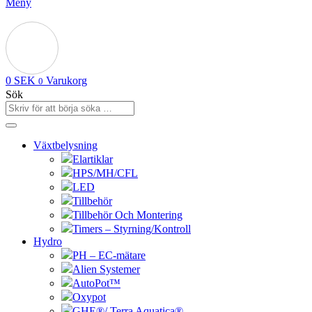
Meny
0
SEK
Varukorg
0
Sök
Växtbelysning
Elartiklar
HPS/MH/CFL
LED
Tillbehör
Tillbehör Och Montering
Timers – Styrning/Kontroll
Hydro
PH – EC-mätare
Alien Systemer
AutoPot™
Oxypot
GHE®/ Terra Aquatica®