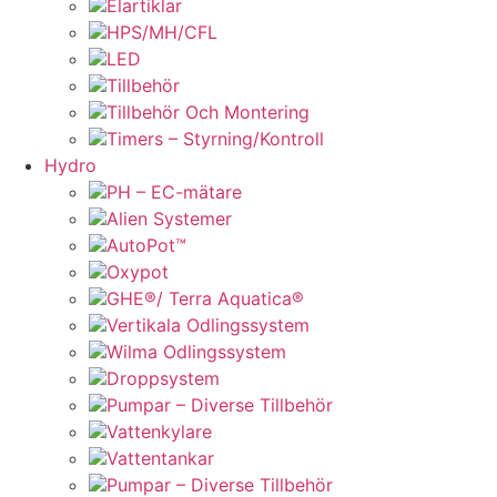
Elartiklar
HPS/MH/CFL
LED
Tillbehör
Tillbehör Och Montering
Timers – Styrning/Kontroll
Hydro
PH – EC-mätare
Alien Systemer
AutoPot™
Oxypot
GHE®/ Terra Aquatica®
Vertikala Odlingssystem
Wilma Odlingssystem
Droppsystem
Pumpar – Diverse Tillbehör
Vattenkylare
Vattentankar
Pumpar – Diverse Tillbehör