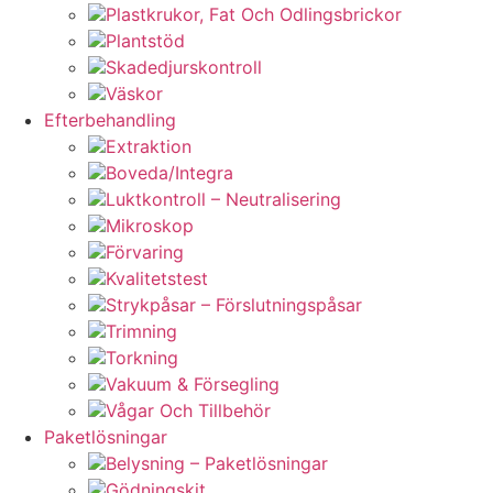
Plastkrukor, Fat Och Odlingsbrickor
Plantstöd
Skadedjurskontroll
Väskor
Efterbehandling
Extraktion
Boveda/Integra
Luktkontroll – Neutralisering
Mikroskop
Förvaring
Kvalitetstest
Strykpåsar – Förslutningspåsar
Trimning
Torkning
Vakuum & Försegling
Vågar Och Tillbehör
Paketlösningar
Belysning – Paketlösningar
Gödningskit