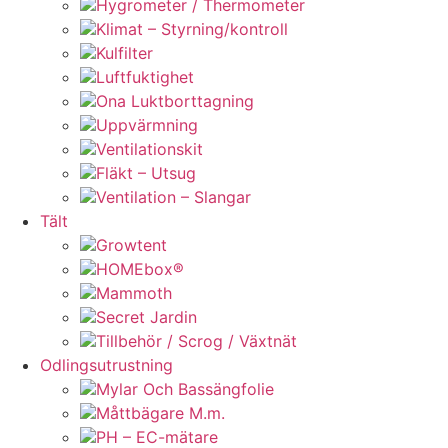
Hygrometer / Thermometer
Klimat – Styrning/kontroll
Kulfilter
Luftfuktighet
Ona Luktborttagning
Uppvärmning
Ventilationskit
Fläkt – Utsug
Ventilation – Slangar
Tält
Growtent
HOMEbox®
Mammoth
Secret Jardin
Tillbehör / Scrog / Växtnät
Odlingsutrustning
Mylar Och Bassängfolie
Måttbägare M.m.
PH – EC-mätare