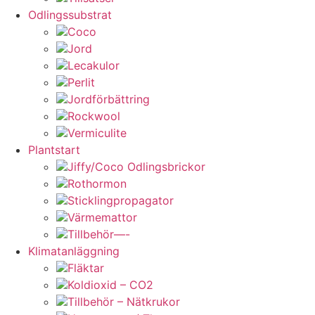
Odlingssubstrat
Coco
Jord
Lecakulor
Perlit
Jordförbättring
Rockwool
Vermiculite
Plantstart
Jiffy/Coco Odlingsbrickor
Rothormon
Sticklingpropagator
Värmemattor
Tillbehör—-
Klimatanläggning
Fläktar
Koldioxid – CO2
Tillbehör – Nätkrukor