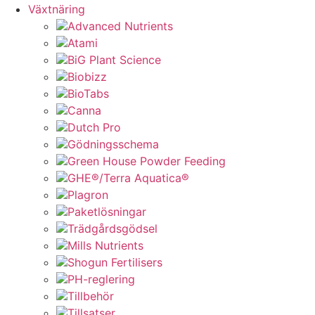
Växtnäring
Advanced Nutrients
Atami
BiG Plant Science
Biobizz
BioTabs
Canna
Dutch Pro
Gödningsschema
Green House Powder Feeding
GHE®/Terra Aquatica®
Plagron
Paketlösningar
Trädgårdsgödsel
Mills Nutrients
Shogun Fertilisers
PH-reglering
Tillbehör
Tillsatser