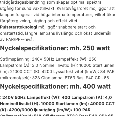
trädgårdsgasblandning som skapar optimal spektral
utgång för sund växttillväxt. Kvartsvågsröret möjliggör att
lampan fungerar vid höga interna temperaturer
,
vilket ökar
färgåtergivning, utgång och effektivitet.
Pulsstartteknologi
möjliggör snabbare start och
omstartstid, längre lampans livslängd och ökat underhåll
av PAR/PPF-nivå.
Nyckelspecifikationer: mh. 250 watt
Strömspänning: 240V 50Hz Lampeffekt (W): 250
Lampström (A): 3,0 Nominell livstid (H): 10000 Startlumen
(lm): 21000 CCT (K): 4200 Lysseffektivitet (lm/W): 84 PAR
(mikromol/sek): 323 Glödlampa: BT63 Bas: E40 CRI: 65
Nyckelspecifikationer: mh. 400 watt
: 240V 50Hz
Lampeffekt (W): 400
Lampström (A): 4,0
Nominell livstid (H): 10000
Startlumen (lm): 40000
CCT
(K): 4200/6000 ljusutgång
(lm/W): 100
PAR
(mikromol/sek): 518
Glödlampa: BT63
Bas: E40
CRI: 65