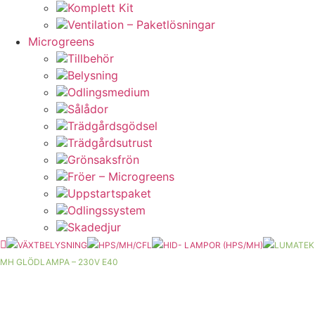
Komplett Kit
Ventilation – Paketlösningar
Microgreens
Tillbehör
Belysning
Odlingsmedium
Sålådor
Trädgårdsgödsel
Trädgårdsutrust
Grönsaksfrön
Fröer – Microgreens
Uppstartspaket
Odlingssystem
Skadedjur
VÄXTBELYSNING
HPS/MH/CFL
HID- LAMPOR (HPS/MH)
LUMATEK
MH GLÖDLAMPA – 230V E40