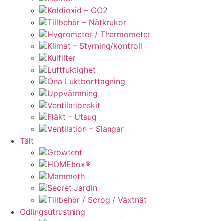
Koldioxid – CO2
Tillbehör – Nätkrukor
Hygrometer / Thermometer
Klimat – Styrning/kontroll
Kulfilter
Luftfuktighet
Ona Luktborttagning
Uppvärmning
Ventilationskit
Fläkt – Utsug
Ventilation – Slangar
Tält
Growtent
HOMEbox®
Mammoth
Secret Jardin
Tillbehör / Scrog / Växtnät
Odlingsutrustning