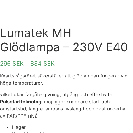
Lumatek MH
Glödlampa – 230V E40
296
SEK
–
834
SEK
Prisintervall:
296 SEK
Kvartsvågsröret säkerställer att glödlampan fungerar vid
till
höga temperaturer.
834 SEK
vilket ökar färgåtergivning, utgång och effektivitet.
Pulsstartteknologi
möjliggör snabbare start och
omstartstid, längre lampans livslängd och ökat underhåll
av PAR/PPF-nivå
I lager