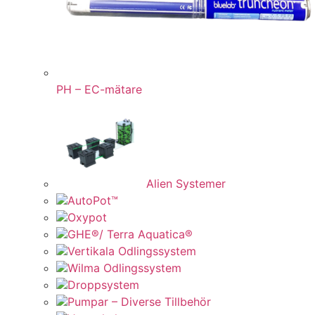
PH – EC-mätare
Alien Systemer
AutoPot™
Oxypot
GHE®/ Terra Aquatica®
Vertikala Odlingssystem
Wilma Odlingssystem
Droppsystem
Pumpar – Diverse Tillbehör