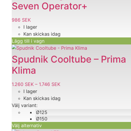
Seven Operator+
986
SEK
I lager
Kan skickas idag
Lägg till i vagn
Den
här
Spudnik Cooltube – Prima
produkten
Klima
har
flera
varianter.
1.260
SEK
–
1.746
SEK
Prisintervall:
De
I lager
1.260 SEK
olika
Kan skickas idag
till
alternativen
Välj variant:
1.746 SEK
kan
Ø125
väljas
Ø150
på
Välj alternativ