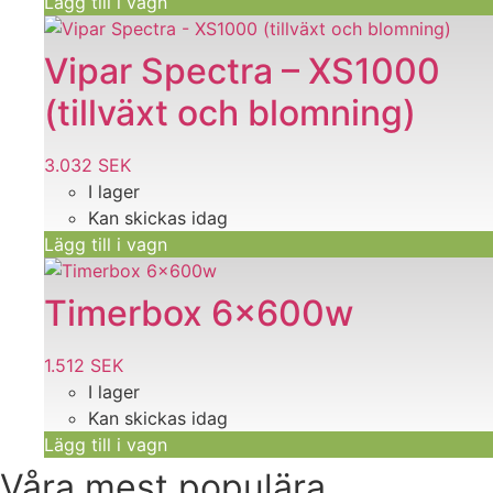
Lägg till i vagn
var:
är:
13.982 SEK.
12.608 SEK.
Vipar Spectra – XS1000
(tillväxt och blomning)
3.032
SEK
I lager
Kan skickas idag
Lägg till i vagn
Timerbox 6x600w
1.512
SEK
I lager
Kan skickas idag
Lägg till i vagn
Våra mest populära