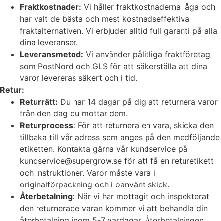
Fraktkostnader:
Vi håller fraktkostnaderna låga och
har valt de bästa och mest kostnadseffektiva
fraktalternativen. Vi erbjuder alltid full garanti på alla
dina leveranser.
Leveransmetod:
Vi använder pålitliga fraktföretag
som PostNord och GLS för att säkerställa att dina
varor levereras säkert och i tid.
Retur:
Returrätt:
Du har 14 dagar på dig att returnera varor
från den dag du mottar dem.
Returprocess:
För att returnera en vara, skicka den
tillbaka till vår adress som anges på den medföljande
etiketten. Kontakta gärna vår kundservice på
kundservice@supergrow.se för att få en returetikett
och instruktioner. Varor måste vara i
originalförpackning och i oanvänt skick.
Återbetalning:
När vi har mottagit och inspekterat
den returnerade varan kommer vi att behandla din
återbetalning inom 5-7 vardagar. Återbetalningen