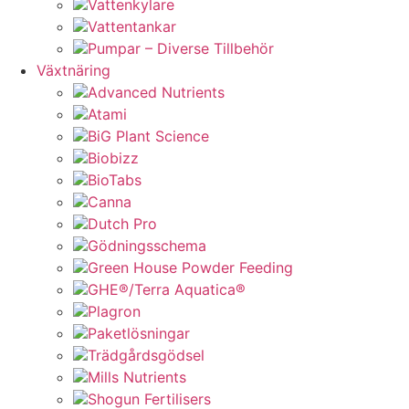
Vattenkylare
Vattentankar
Pumpar – Diverse Tillbehör
Växtnäring
Advanced Nutrients
Atami
BiG Plant Science
Biobizz
BioTabs
Canna
Dutch Pro
Gödningsschema
Green House Powder Feeding
GHE®/Terra Aquatica®
Plagron
Paketlösningar
Trädgårdsgödsel
Mills Nutrients
Shogun Fertilisers