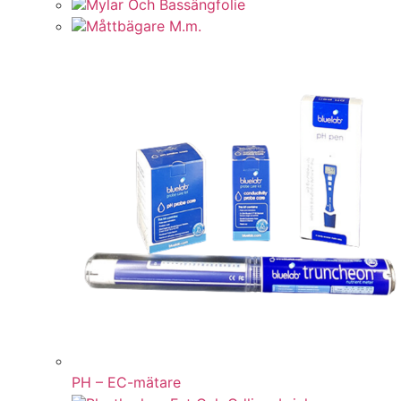
Mylar Och Bassängfolie
Måttbägare M.m.
PH – EC-mätare