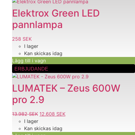
produktsidan
Elektrox Green LED
pannlampa
258
SEK
I lager
Kan skickas idag
Lägg till i vagn
ERBJUDANDE
LUMATEK – Zeus 600W
pro 2.9
13.982
SEK
Det
12.608
SEK
Det
I lager
ursprungliga
nuvarande
Kan skickas idag
priset
priset