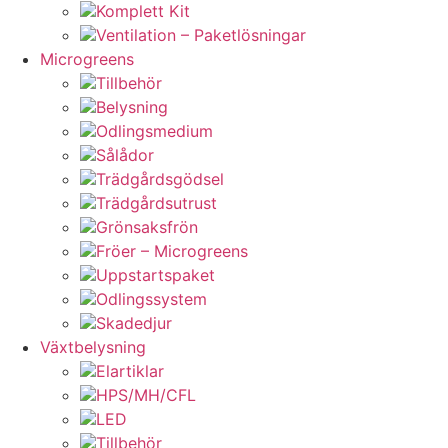
Komplett Kit
Ventilation – Paketlösningar
Microgreens
Tillbehör
Belysning
Odlingsmedium
Sålådor
Trädgårdsgödsel
Trädgårdsutrust
Grönsaksfrön
Fröer – Microgreens
Uppstartspaket
Odlingssystem
Skadedjur
Växtbelysning
Elartiklar
HPS/MH/CFL
LED
Tillbehör