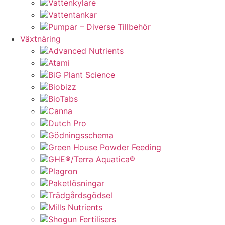
Vattenkylare
Vattentankar
Pumpar – Diverse Tillbehör
Växtnäring
Advanced Nutrients
Atami
BiG Plant Science
Biobizz
BioTabs
Canna
Dutch Pro
Gödningsschema
Green House Powder Feeding
GHE®/Terra Aquatica®
Plagron
Paketlösningar
Trädgårdsgödsel
Mills Nutrients
Shogun Fertilisers