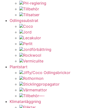
PH-reglering
Tillbehör
Tillsatser
Odlingssubstrat
Coco
Jord
Lecakulor
Perlit
Jordförbättring
Rockwool
Vermiculite
Plantstart
Jiffy/Coco Odlingsbrickor
Rothormon
Sticklingpropagator
Värmemattor
Tillbehör—-
Klimatanläggning
Fläktar