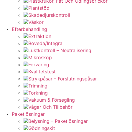
Plastkrukor, Fat Och Odlingsbrickor
Plantstöd
Skadedjurskontroll
Väskor
Efterbehandling
Extraktion
Boveda/Integra
Luktkontroll – Neutralisering
Mikroskop
Förvaring
Kvalitetstest
Strykpåsar – Förslutningspåsar
Trimning
Torkning
Vakuum & Försegling
Vågar Och Tillbehör
Paketlösningar
Belysning – Paketlösningar
Gödningskit