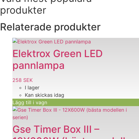
produkter
Relaterade produkter
Elektrox Green LED
pannlampa
258
SEK
I lager
Kan skickas idag
Lägg till i vagn
Den
här
produkten
Gse Timer Box III –
har