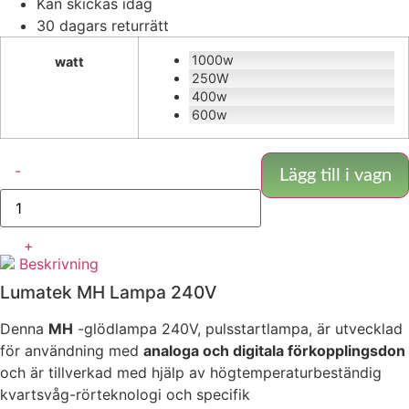
Kan skickas idag
30 dagars returrätt
1000w
watt
250W
400w
600w
Lumatek
-
MH
Lägg till i vagn
Glödlampa
-
230V
E40
+
mängd
Beskrivning
Lumatek MH Lampa 240V
Denna
MH
-glödlampa 240V, pulsstartlampa, är utvecklad
för användning med
analoga och digitala förkopplingsdon
och är tillverkad med hjälp av högtemperaturbeständig
kvartsvåg-rörteknologi och specifik