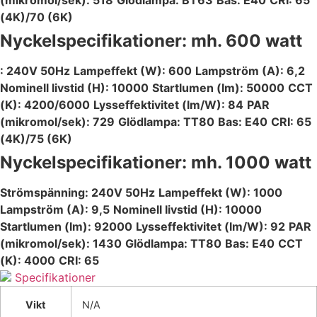
(4K)/70 (6K)
Nyckelspecifikationer: mh. 600 watt
: 240V 50Hz
Lampeffekt (W): 600
Lampström (A): 6,2
Nominell livstid (H): 10000
Startlumen (lm): 50000
CCT
(K): 4200/6000
Lysseffektivitet (lm/W): 84
PAR
(mikromol/sek): 729
Glödlampa: TT80
Bas: E40
CRI: 65
(4K)/75 (6K)
Nyckelspecifikationer: mh. 1000 watt
Strömspänning: 240V 50Hz
Lampeffekt (W): 1000
Lampström (A): 9,5
Nominell livstid (H): 10000
Startlumen (lm): 92000
Lysseffektivitet (lm/W): 92
PAR
(mikromol/sek): 1430
Glödlampa: TT80
Bas: E40
CCT
(K): 4000
CRI: 65
Specifikationer
Vikt
N/A