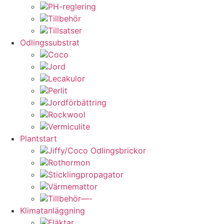
PH-reglering
Tillbehör
Tillsatser
Odlingssubstrat
Coco
Jord
Lecakulor
Perlit
Jordförbättring
Rockwool
Vermiculite
Plantstart
Jiffy/Coco Odlingsbrickor
Rothormon
Sticklingpropagator
Värmemattor
Tillbehör—-
Klimatanläggning
Fläktar