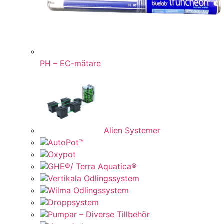
PH – EC-mätare
Alien Systemer
AutoPot™
Oxypot
GHE®/ Terra Aquatica®
Vertikala Odlingssystem
Wilma Odlingssystem
Droppsystem
Pumpar – Diverse Tillbehör