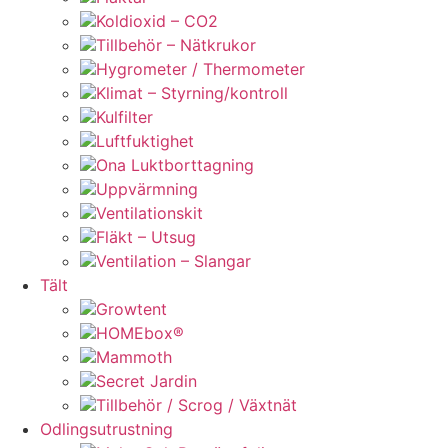
Koldioxid – CO2
Tillbehör – Nätkrukor
Hygrometer / Thermometer
Klimat – Styrning/kontroll
Kulfilter
Luftfuktighet
Ona Luktborttagning
Uppvärmning
Ventilationskit
Fläkt – Utsug
Ventilation – Slangar
Tält
Growtent
HOMEbox®
Mammoth
Secret Jardin
Tillbehör / Scrog / Växtnät
Odlingsutrustning