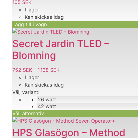
105
SEK
I lager
Kan skickas idag
Lägg till i vagn
Den
här
Secret Jardin TLED –
produkten
Blomning
har
flera
varianter.
752
SEK
–
1.138
SEK
Prisintervall:
De
I lager
752 SEK
olika
Kan skickas idag
till
alternativen
Välj variant:
1.138 SEK
kan
26 watt
väljas
42 watt
på
Välj alternativ
produktsidan
HPS Glasögon – Method