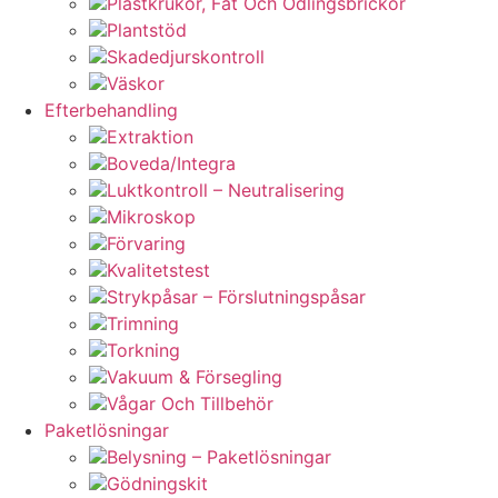
Plastkrukor, Fat Och Odlingsbrickor
Plantstöd
Skadedjurskontroll
Väskor
Efterbehandling
Extraktion
Boveda/Integra
Luktkontroll – Neutralisering
Mikroskop
Förvaring
Kvalitetstest
Strykpåsar – Förslutningspåsar
Trimning
Torkning
Vakuum & Försegling
Vågar Och Tillbehör
Paketlösningar
Belysning – Paketlösningar
Gödningskit