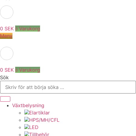
0
SEK
Varukorg
0
Meny
0
SEK
Varukorg
0
Sök
Växtbelysning
Elartiklar
HPS/MH/CFL
LED
Tillbehör