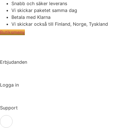
Hoppa
Snabb och säker leverans
till
Vi skickar paketet samma dag
innehåll
Betala med Klarna
Vi skickar också till Finland, Norge, Tyskland
Butiksmeny
Erbjudanden
Logga in
Support