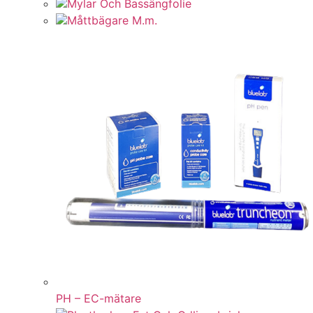
Mylar Och Bassängfolie
Måttbägare M.m.
PH – EC-mätare