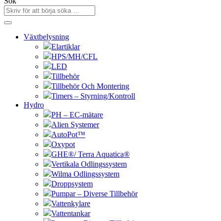
Sök
Växtbelysning
Elartiklar
HPS/MH/CFL
LED
Tillbehör
Tillbehör Och Montering
Timers – Styrning/Kontroll
Hydro
PH – EC-mätare
Alien Systemer
AutoPot™
Oxypot
GHE®/ Terra Aquatica®
Vertikala Odlingssystem
Wilma Odlingssystem
Droppsystem
Pumpar – Diverse Tillbehör
Vattenkylare
Vattentankar