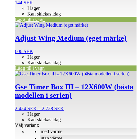
144
SEK
I lager
Kan skickas idag
Lägg till i vagn
Adjust Wing Medium (eget märke)
606
SEK
I lager
Kan skickas idag
Lägg till i vagn
Den
här
produkten
Gse Timer Box III – 12X600W (bästa
har
modellen i serien)
flera
varianter.
De
Prisintervall:
2.424
SEK
–
2.728
SEK
olika
2.424 SEK
I lager
alternativen
till
Kan skickas idag
kan
2.728 SEK
Välj variant:
väljas
med värme
på
utan värme