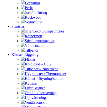
Lecakulor
Perlit
Jordförbättring
Rockwool
Vermiculite
Plantstart
Jiffy/Coco Odlingsbrickor
Rothormon
Sticklingpropagator
Värmemattor
Tillbehör—-
Klimatanläggning
Fläktar
Koldioxid – CO2
Tillbehör – Nätkrukor
Hygrometer / Thermometer
Klimat – Styrning/kontroll
Kulfilter
Luftfuktighet
Ona Luktborttagning
Uppvärmning
Ventilationskit