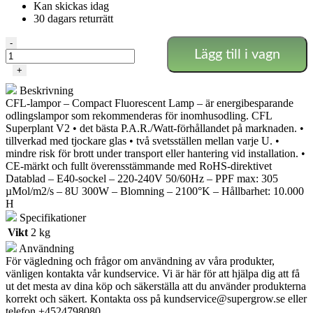
Kan skickas idag
30 dagars returrätt
300w
-
Lägg till i vagn
Agro/Bloom
CFL-
+
lampa
Beskrivning
-
CFL-lampor – Compact Fluorescent Lamp – är energibesparande
Superplant
odlingslampor som rekommenderas för inomhusodling. CFL
mängd
Superplant V2 • det bästa P.A.R./Watt-förhållandet på marknaden. •
tillverkad med tjockare glas • två svetsställen mellan varje U. •
mindre risk för brott under transport eller hantering vid installation. •
CE-märkt och fullt överensstämmande med RoHS-direktivet
Datablad – E40-sockel – 220-240V 50/60Hz – PPF max: 305
µMol/m2/s – 8U 300W – Blomning – 2100°K – Hållbarhet: 10.000
H
Specifikationer
Vikt
2 kg
Användning
För vägledning och frågor om användning av våra produkter,
vänligen kontakta vår kundservice. Vi är här för att hjälpa dig att få
ut det mesta av dina köp och säkerställa att du använder produkterna
korrekt och säkert. Kontakta oss på
kundservice@supergrow.se
eller
telefon +4524798080.