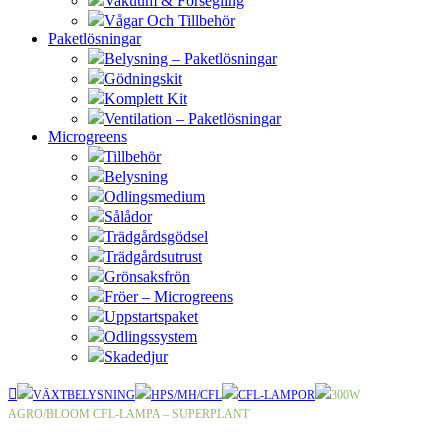
Vakuum & Försegling
Vågar Och Tillbehör
Paketlösningar
Belysning – Paketlösningar
Gödningskit
Komplett Kit
Ventilation – Paketlösningar
Microgreens
Tillbehör
Belysning
Odlingsmedium
Sålådor
Trädgårdsgödsel
Trädgårdsutrust
Grönsaksfrön
Fröer – Microgreens
Uppstartspaket
Odlingssystem
Skadedjur
VÄXTBELYSNING
HPS/MH/CFL
CFL-LAMPOR
300W
AGRO/BLOOM CFL-LAMPA – SUPERPLANT