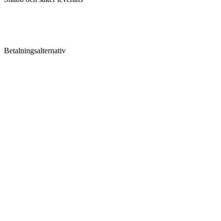
Betalningsalternativ
Följ SuperGrow