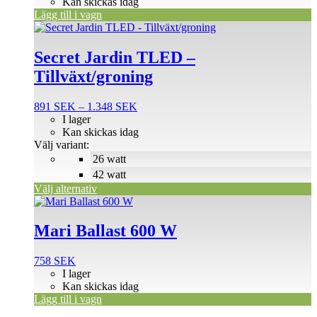
Kan skickas idag
Lägg till i vagn
Den
här
produkten
Secret Jardin TLED –
har
Tillväxt/groning
flera
varianter.
De
Prisintervall:
891
SEK
–
1.348
SEK
olika
891 SEK
I lager
alternativen
till
Kan skickas idag
kan
1.348 SEK
Välj variant:
väljas
26 watt
på
42 watt
produktsidan
Välj alternativ
Mari Ballast 600 W
758
SEK
I lager
Kan skickas idag
Lägg till i vagn