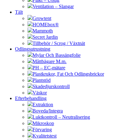
Fläkt – Utsug
Ventilation – Slangar
Tält
Growtent
HOMEbox®
Mammoth
Secret Jardin
Tillbehör / Scrog / Växtnät
Odlingsutrustning
Mylar Och Bassängfolie
Måttbägare M.m.
PH – EC-mätare
Plastkrukor, Fat Och Odlingsbrickor
Plantstöd
Skadedjurskontroll
Väskor
Efterbehandling
Extraktion
Boveda/Integra
Luktkontroll – Neutralisering
Mikroskop
Förvaring
Kvalitetstest