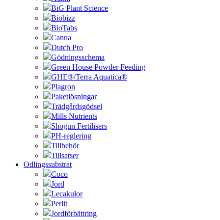
BiG Plant Science
Biobizz
BioTabs
Canna
Dutch Pro
Gödningsschema
Green House Powder Feeding
GHE®/Terra Aquatica®
Plagron
Paketlösningar
Trädgårdsgödsel
Mills Nutrients
Shogun Fertilisers
PH-reglering
Tillbehör
Tillsatser
Odlingssubstrat
Coco
Jord
Lecakulor
Perlit
Jordförbättring