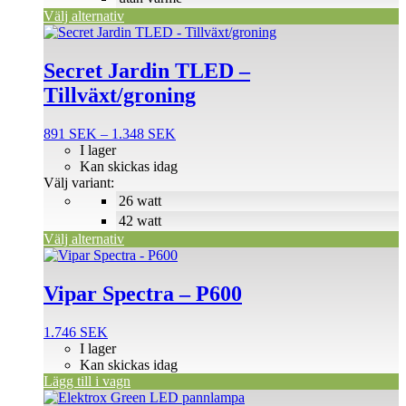
produktsidan
Välj alternativ
Den
här
produkten
Secret Jardin TLED –
har
Tillväxt/groning
flera
varianter.
De
Prisintervall:
891
SEK
–
1.348
SEK
olika
891 SEK
I lager
alternativen
till
Kan skickas idag
kan
1.348 SEK
Välj variant:
väljas
26 watt
på
42 watt
produktsidan
Välj alternativ
Vipar Spectra – P600
1.746
SEK
I lager
Kan skickas idag
Lägg till i vagn