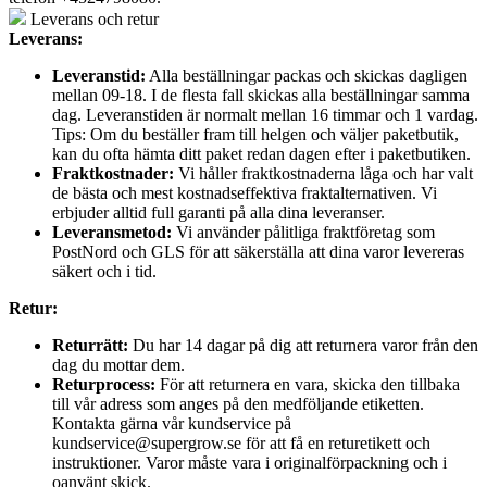
Leverans och retur
Leverans:
Leveranstid:
Alla beställningar packas och skickas dagligen
mellan 09-18. I de flesta fall skickas alla beställningar samma
dag. Leveranstiden är normalt mellan 16 timmar och 1 vardag.
Tips: Om du beställer fram till helgen och väljer paketbutik,
kan du ofta hämta ditt paket redan dagen efter i paketbutiken.
Fraktkostnader:
Vi håller fraktkostnaderna låga och har valt
de bästa och mest kostnadseffektiva fraktalternativen. Vi
erbjuder alltid full garanti på alla dina leveranser.
Leveransmetod:
Vi använder pålitliga fraktföretag som
PostNord och GLS för att säkerställa att dina varor levereras
säkert och i tid.
Retur:
Returrätt:
Du har 14 dagar på dig att returnera varor från den
dag du mottar dem.
Returprocess:
För att returnera en vara, skicka den tillbaka
till vår adress som anges på den medföljande etiketten.
Kontakta gärna vår kundservice på
kundservice@supergrow.se för att få en returetikett och
instruktioner. Varor måste vara i originalförpackning och i
oanvänt skick.