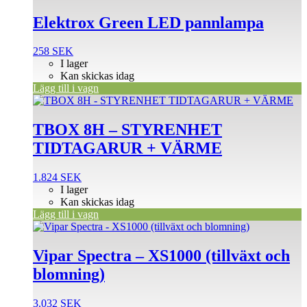
Elektrox Green LED pannlampa
258
SEK
I lager
Kan skickas idag
Lägg till i vagn
TBOX 8H – STYRENHET
TIDTAGARUR + VÄRME
1.824
SEK
I lager
Kan skickas idag
Lägg till i vagn
Vipar Spectra – XS1000 (tillväxt och
blomning)
3.032
SEK