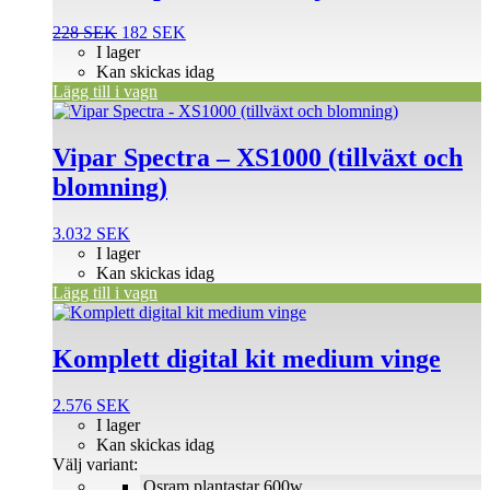
Det
Det
228
SEK
182
SEK
ursprungliga
nuvarande
I lager
priset
priset
Kan skickas idag
var:
är:
Lägg till i vagn
228 SEK.
182 SEK.
Vipar Spectra – XS1000 (tillväxt och
blomning)
3.032
SEK
I lager
Kan skickas idag
Lägg till i vagn
Den
här
produkten
Komplett digital kit medium vinge
har
flera
2.576
SEK
varianter.
I lager
De
Kan skickas idag
olika
Välj variant:
alternativen
Osram plantastar 600w
kan