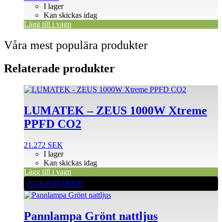
I lager
Kan skickas idag
Lägg till i vagn
Våra mest populära produkter
Relaterade produkter
LUMATEK – ZEUS 1000W Xtreme
PPFD CO2
21.272
SEK
I lager
Kan skickas idag
Lägg till i vagn
ERBJUDANDE
Pannlampa Grönt nattljus