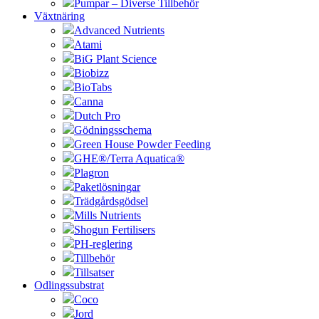
Pumpar – Diverse Tillbehör
Växtnäring
Advanced Nutrients
Atami
BiG Plant Science
Biobizz
BioTabs
Canna
Dutch Pro
Gödningsschema
Green House Powder Feeding
GHE®/Terra Aquatica®
Plagron
Paketlösningar
Trädgårdsgödsel
Mills Nutrients
Shogun Fertilisers
PH-reglering
Tillbehör
Tillsatser
Odlingssubstrat
Coco
Jord