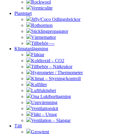
Rockwool
Vermiculite
Plantstart
Jiffy/Coco Odlingsbrickor
Rothormon
Sticklingpropagator
Värmemattor
Tillbehör—-
Klimatanläggning
Fläktar
Koldioxid – CO2
Tillbehör – Nätkrukor
Hygrometer / Thermometer
Klimat – Styrning/kontroll
Kulfilter
Luftfuktighet
Ona Luktborttagning
Uppvärmning
Ventilationskit
Fläkt – Utsug
Ventilation – Slangar
Tält
Growtent