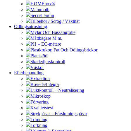
HOMEbox®
Mammoth
Secret Jardin
Tillbehör / Scrog / Växtnät
Odlingsutrustning
Mylar Och Bassängfolie
Måttbägare M.m.
PH – EC-mätare
Plastkrukor, Fat Och Odlingsbrickor
Plantstöd
Skadedjurskontroll
Väskor
Efterbehandling
Extraktion
Boveda/Integra
Luktkontroll – Neutralisering
Mikroskop
Förvaring
Kvalitetstest
Strykpåsar – Förslutningspåsar
Trimning
Torkning