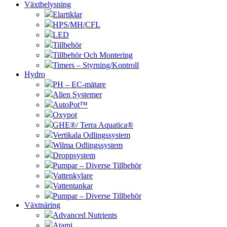
Växtbelysning
Elartiklar
HPS/MH/CFL
LED
Tillbehör
Tillbehör Och Montering
Timers – Styrning/Kontroll
Hydro
PH – EC-mätare
Alien Systemer
AutoPot™
Oxypot
GHE®/ Terra Aquatica®
Vertikala Odlingssystem
Wilma Odlingssystem
Droppsystem
Pumpar – Diverse Tillbehör
Vattenkylare
Vattentankar
Pumpar – Diverse Tillbehör
Växtnäring
Advanced Nutrients
Atami