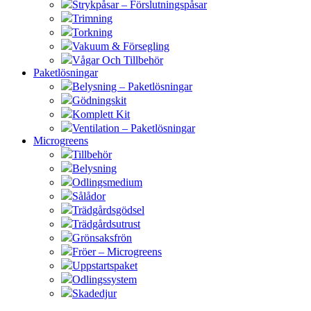
Strykpåsar – Förslutningspåsar
Trimning
Torkning
Vakuum & Försegling
Vågar Och Tillbehör
Paketlösningar
Belysning – Paketlösningar
Gödningskit
Komplett Kit
Ventilation – Paketlösningar
Microgreens
Tillbehör
Belysning
Odlingsmedium
Sålådor
Trädgårdsgödsel
Trädgårdsutrust
Grönsaksfrön
Fröer – Microgreens
Uppstartspaket
Odlingssystem
Skadedjur