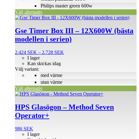
väljas
Philips master green 600w
på
Välj alternativ
produktsidan
Den
här
produkten
Gse Timer Box III – 12X600W (bästa
har
modellen i serien)
flera
varianter.
De
Prisintervall:
2.424
SEK
–
2.728
SEK
olika
2.424 SEK
I lager
alternativen
till
Kan skickas idag
kan
2.728 SEK
Välj variant:
väljas
med värme
på
utan värme
produktsidan
Välj alternativ
HPS Glasögon – Method Seven
Operator+
986
SEK
I lager