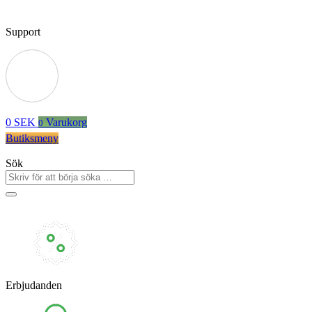
Support
0
SEK
Varukorg
0
Butiksmeny
Sök
Erbjudanden