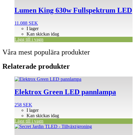
Lumen King 630w Fullspektrum LED
11.088
SEK
I lager
Kan skickas idag
Lägg till i vagn
Våra mest populära produkter
Relaterade produkter
Elektrox Green LED pannlampa
258
SEK
I lager
Kan skickas idag
Lägg till i vagn
Den
här