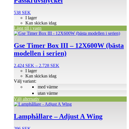
Passkruvsnyckel
538
SEK
I lager
Kan skickas idag
Lägg till i vagn
Den
här
produkten
Gse Timer Box III – 12X600W (bästa
har
modellen i serien)
flera
varianter.
De
Prisintervall:
2.424
SEK
–
2.728
SEK
olika
2.424 SEK
I lager
alternativen
till
Kan skickas idag
kan
2.728 SEK
Välj variant:
väljas
med värme
på
utan värme
produktsidan
Välj alternativ
Lamphållare – Adjust A Wing
296
SEK