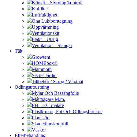
Klimat – Styrning/kontroll
Kulfilter
Luftfuktighet
Ona Luktborttagning
Uppvärmning
Ventilationskit
Fläkt – Utsug
Ventilation – Slangar
Tält
Growtent
HOMEbox®
Mammoth
Secret Jardin
Tillbehör / Scrog / Växtnät
Odlingsutrustning
Mylar Och Bassängfolie
Måttbägare M.m.
PH – EC-mätare
Plastkrukor, Fat Och Odlingsbrickor
Plantstöd
Skadedjurskontroll
Väskor
Efterbehandling