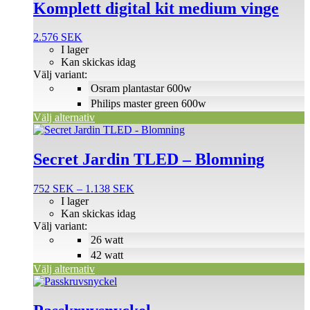
produkten
Komplett digital kit medium vinge
har
flera
2.576
SEK
varianter.
I lager
De
Kan skickas idag
olika
Välj variant:
alternativen
Osram plantastar 600w
kan
väljas
Philips master green 600w
på
Välj alternativ
produktsidan
Den
här
produkten
Secret Jardin TLED – Blomning
har
flera
Prisintervall:
752
SEK
–
1.138
SEK
varianter.
752 SEK
I lager
De
till
Kan skickas idag
olika
1.138 SEK
Välj variant:
alternativen
26 watt
kan
väljas
42 watt
på
Välj alternativ
produktsidan