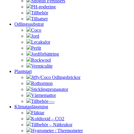
Shogun Fertilisers
PH-reglering
Tillbehör
Tillsatser
Odlingssubstrat
Coco
Jord
Lecakulor
Perlit
Jordförbättring
Rockwool
Vermiculite
Plantstart
Jiffy/Coco Odlingsbrickor
Rothormon
Sticklingpropagator
Värmemattor
Tillbehör—-
Klimatanläggning
Fläktar
Koldioxid – CO2
Tillbehör – Nätkrukor
Hygrometer / Thermometer