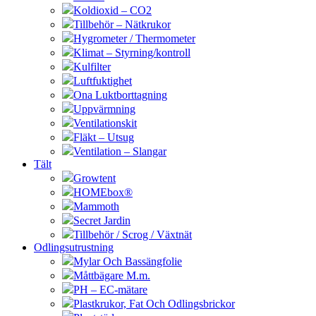
Koldioxid – CO2
Tillbehör – Nätkrukor
Hygrometer / Thermometer
Klimat – Styrning/kontroll
Kulfilter
Luftfuktighet
Ona Luktborttagning
Uppvärmning
Ventilationskit
Fläkt – Utsug
Ventilation – Slangar
Tält
Growtent
HOMEbox®
Mammoth
Secret Jardin
Tillbehör / Scrog / Växtnät
Odlingsutrustning
Mylar Och Bassängfolie
Måttbägare M.m.
PH – EC-mätare
Plastkrukor, Fat Och Odlingsbrickor