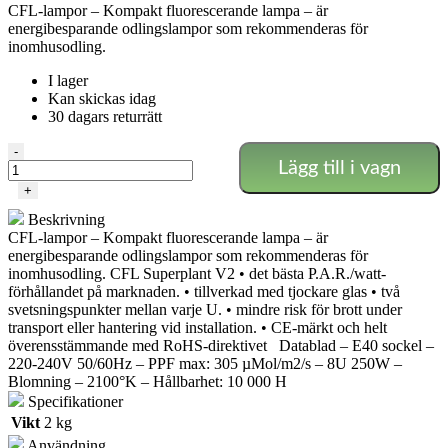
CFL-lampor – Kompakt fluorescerande lampa – är
energibesparande odlingslampor som rekommenderas för
inomhusodling.
I lager
Kan skickas idag
30 dagars returrätt
250w
-
Lägg till i vagn
Agro/Bloom
CFL-
+
lampa
Beskrivning
-
CFL-lampor – Kompakt fluorescerande lampa – är
Superplant
energibesparande odlingslampor som rekommenderas för
mängd
inomhusodling. CFL Superplant V2 • det bästa P.A.R./watt-
förhållandet på marknaden. • tillverkad med tjockare glas • två
svetsningspunkter mellan varje U. • mindre risk för brott under
transport eller hantering vid installation. • CE-märkt och helt
överensstämmande med RoHS-direktivet Datablad – E40 sockel –
220-240V 50/60Hz – PPF max: 305 µMol/m2/s – 8U 250W –
Blomning – 2100°K – Hållbarhet: 10 000 H
Specifikationer
Vikt
2 kg
Användning