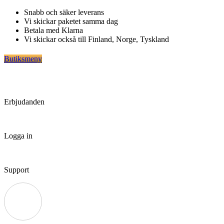
Hoppa
Snabb och säker leverans
till
Vi skickar paketet samma dag
innehåll
Betala med Klarna
Vi skickar också till Finland, Norge, Tyskland
Butiksmeny
Erbjudanden
Logga in
Support