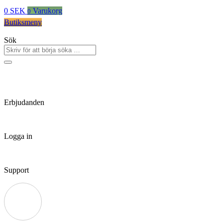
0
SEK
Varukorg
0
Butiksmeny
Sök
Erbjudanden
Logga in
Support