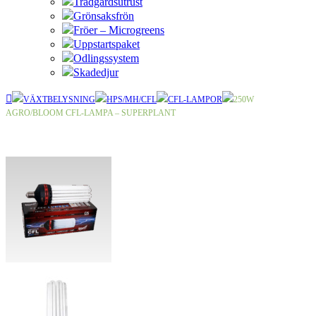
Trädgårdsutrust
Grönsaksfrön
Fröer – Microgreens
Uppstartspaket
Odlingssystem
Skadedjur
VÄXTBELYSNING
HPS/MH/CFL
CFL-LAMPOR
250W
AGRO/BLOOM CFL-LAMPA – SUPERPLANT