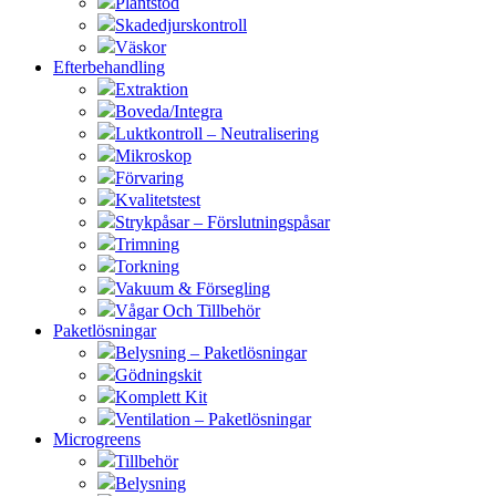
Plantstöd
Skadedjurskontroll
Väskor
Efterbehandling
Extraktion
Boveda/Integra
Luktkontroll – Neutralisering
Mikroskop
Förvaring
Kvalitetstest
Strykpåsar – Förslutningspåsar
Trimning
Torkning
Vakuum & Försegling
Vågar Och Tillbehör
Paketlösningar
Belysning – Paketlösningar
Gödningskit
Komplett Kit
Ventilation – Paketlösningar
Microgreens
Tillbehör
Belysning