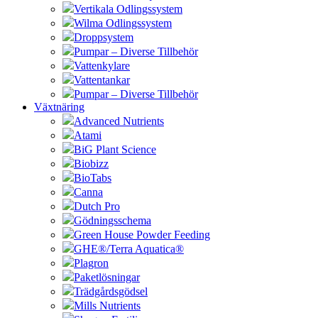
Vertikala Odlingssystem
Wilma Odlingssystem
Droppsystem
Pumpar – Diverse Tillbehör
Vattenkylare
Vattentankar
Pumpar – Diverse Tillbehör
Växtnäring
Advanced Nutrients
Atami
BiG Plant Science
Biobizz
BioTabs
Canna
Dutch Pro
Gödningsschema
Green House Powder Feeding
GHE®/Terra Aquatica®
Plagron
Paketlösningar
Trädgårdsgödsel
Mills Nutrients