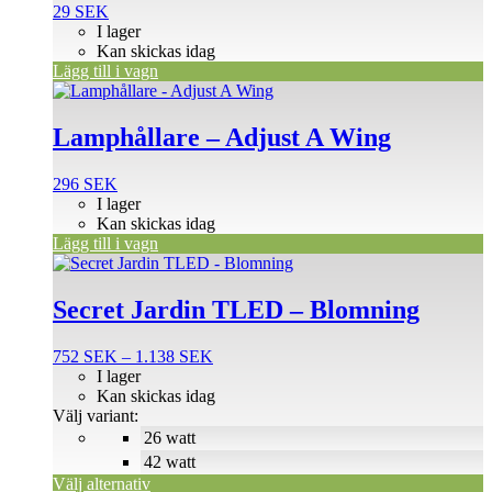
29
SEK
I lager
Kan skickas idag
Lägg till i vagn
Lamphållare – Adjust A Wing
296
SEK
I lager
Kan skickas idag
Lägg till i vagn
Den
här
produkten
Secret Jardin TLED – Blomning
har
flera
Prisintervall:
752
SEK
–
1.138
SEK
varianter.
752 SEK
I lager
De
till
Kan skickas idag
olika
1.138 SEK
Välj variant:
alternativen
26 watt
kan
väljas
42 watt
på
Välj alternativ