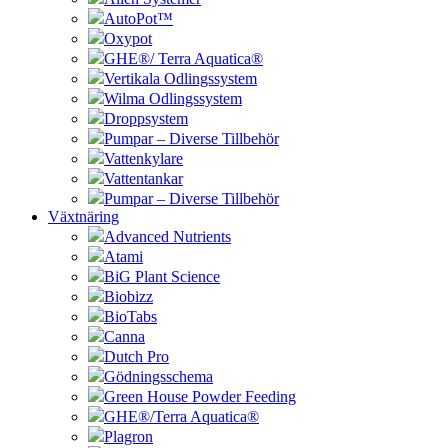
AutoPot™
Oxypot
GHE®/ Terra Aquatica®
Vertikala Odlingssystem
Wilma Odlingssystem
Droppsystem
Pumpar – Diverse Tillbehör
Vattenkylare
Vattentankar
Pumpar – Diverse Tillbehör
Växtnäring
Advanced Nutrients
Atami
BiG Plant Science
Biobizz
BioTabs
Canna
Dutch Pro
Gödningsschema
Green House Powder Feeding
GHE®/Terra Aquatica®
Plagron