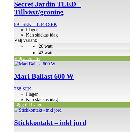
produkten
Secret Jardin TLED –
har
Tillväxt/groning
flera
varianter.
De
Prisintervall:
891
SEK
–
1.348
SEK
olika
891 SEK
I lager
alternativen
till
Kan skickas idag
kan
1.348 SEK
Välj variant:
väljas
26 watt
på
42 watt
produktsidan
Välj alternativ
Mari Ballast 600 W
758
SEK
I lager
Kan skickas idag
Lägg till i vagn
Stickkontakt – inkl jord