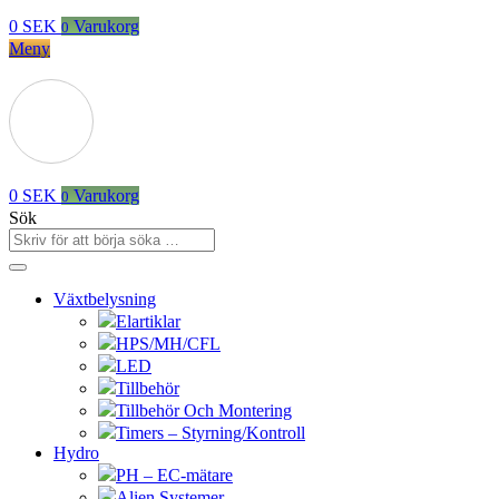
0
SEK
Varukorg
0
Meny
0
SEK
Varukorg
0
Sök
Växtbelysning
Elartiklar
HPS/MH/CFL
LED
Tillbehör
Tillbehör Och Montering
Timers – Styrning/Kontroll
Hydro
PH – EC-mätare
Alien Systemer