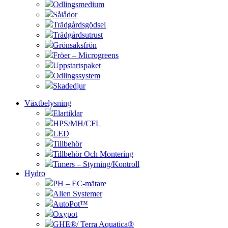
Odlingsmedium
Sålådor
Trädgårdsgödsel
Trädgårdsutrust
Grönsaksfrön
Fröer – Microgreens
Uppstartspaket
Odlingssystem
Skadedjur
Växtbelysning
Elartiklar
HPS/MH/CFL
LED
Tillbehör
Tillbehör Och Montering
Timers – Styrning/Kontroll
Hydro
PH – EC-mätare
Alien Systemer
AutoPot™
Oxypot
GHE®/ Terra Aquatica®