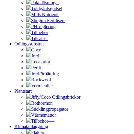
Paketlösningar
Trädgårdsgödsel
Mills Nutrients
Shogun Fertilisers
PH-reglering
Tillbehör
Tillsatser
Odlingssubstrat
Coco
Jord
Lecakulor
Perlit
Jordförbättring
Rockwool
Vermiculite
Plantstart
Jiffy/Coco Odlingsbrickor
Rothormon
Sticklingpropagator
Värmemattor
Tillbehör—-
Klimatanläggning
Fläktar