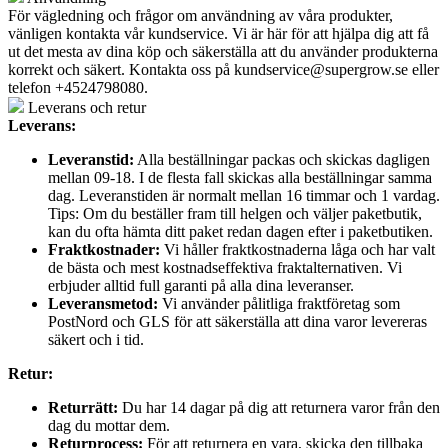
För vägledning och frågor om användning av våra produkter,
vänligen kontakta vår kundservice. Vi är här för att hjälpa dig att få
ut det mesta av dina köp och säkerställa att du använder produkterna
korrekt och säkert. Kontakta oss på
kundservice@supergrow.se
eller
telefon +4524798080.
Leverans och retur
Leverans:
Leveranstid:
Alla beställningar packas och skickas dagligen
mellan 09-18. I de flesta fall skickas alla beställningar samma
dag. Leveranstiden är normalt mellan 16 timmar och 1 vardag.
Tips: Om du beställer fram till helgen och väljer paketbutik,
kan du ofta hämta ditt paket redan dagen efter i paketbutiken.
Fraktkostnader:
Vi håller fraktkostnaderna låga och har valt
de bästa och mest kostnadseffektiva fraktalternativen. Vi
erbjuder alltid full garanti på alla dina leveranser.
Leveransmetod:
Vi använder pålitliga fraktföretag som
PostNord och GLS för att säkerställa att dina varor levereras
säkert och i tid.
Retur:
Returrätt:
Du har 14 dagar på dig att returnera varor från den
dag du mottar dem.
Returprocess:
För att returnera en vara, skicka den tillbaka