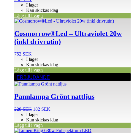
I lager
Kan skickas idag
Lägg till i vagn
Cosmorrow®Led – Ultraviolet 20w
(inkl drivrutin)
752
SEK
I lager
Kan skickas idag
Lägg till i vagn
ERBJUDANDE
Pannlampa Grönt nattljus
Det
Det
228
SEK
182
SEK
ursprungliga
nuvarande
I lager
priset
priset
Kan skickas idag
var:
är:
Lägg till i vagn
228 SEK.
182 SEK.