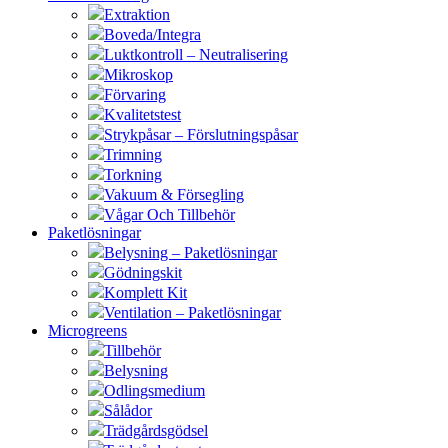
Extraktion
Boveda/Integra
Luktkontroll – Neutralisering
Mikroskop
Förvaring
Kvalitetstest
Strykpåsar – Förslutningspåsar
Trimning
Torkning
Vakuum & Försegling
Vågar Och Tillbehör
Paketlösningar
Belysning – Paketlösningar
Gödningskit
Komplett Kit
Ventilation – Paketlösningar
Microgreens
Tillbehör
Belysning
Odlingsmedium
Sålådor
Trädgårdsgödsel