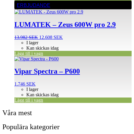
produktsidan
ERBJUDANDE
LUMATEK – Zeus 600W pro 2.9
Det
Det
13.982
SEK
12.608
SEK
ursprungliga
nuvarande
I lager
priset
priset
Kan skickas idag
var:
är:
Lägg till i vagn
13.982 SEK.
12.608 SEK.
Vipar Spectra – P600
1.746
SEK
I lager
Kan skickas idag
Lägg till i vagn
Våra mest
Populära kategorier