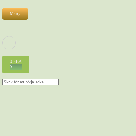
Meny
0
SEK
0