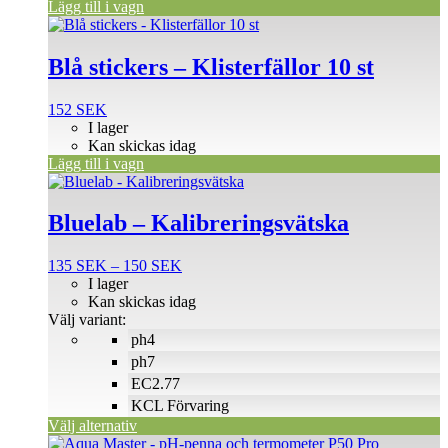
Lägg till i vagn
Blå stickers – Klisterfällor 10 st
152
SEK
I lager
Kan skickas idag
Lägg till i vagn
Den
här
produkten
Bluelab – Kalibreringsvätska
har
flera
Prisintervall:
135
SEK
–
150
SEK
varianter.
135 SEK
I lager
De
till
Kan skickas idag
olika
150 SEK
Välj variant:
alternativen
ph4
kan
väljas
ph7
på
EC2.77
produktsidan
KCL Förvaring
Välj alternativ