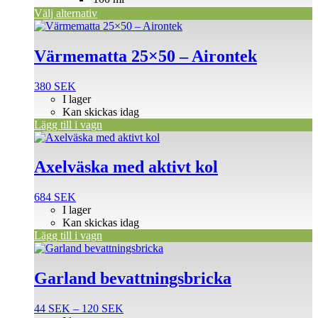
på
Välj alternativ
produktsidan
Värmematta 25×50 – Airontek
380
SEK
I lager
Kan skickas idag
Lägg till i vagn
Axelväska med aktivt kol
684
SEK
I lager
Kan skickas idag
Lägg till i vagn
Den
här
produkten
Garland bevattningsbricka
har
flera
Prisintervall:
44
SEK
–
120
SEK
varianter.