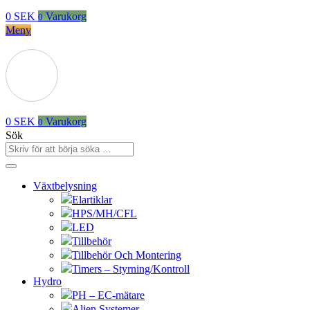
0
SEK
Varukorg
0
Meny
0
SEK
Varukorg
0
Sök
Växtbelysning
Elartiklar
HPS/MH/CFL
LED
Tillbehör
Tillbehör Och Montering
Timers – Styrning/Kontroll
Hydro
PH – EC-mätare
Alien Systemer