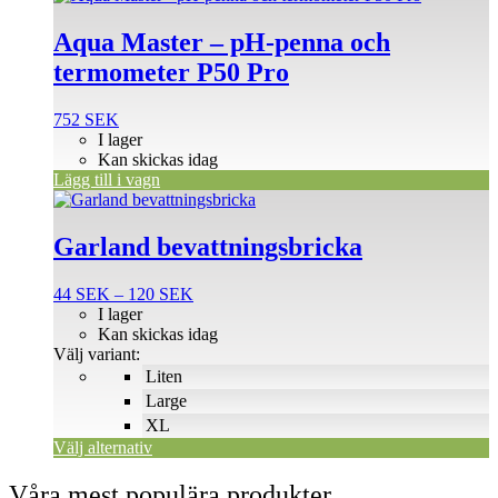
Aqua Master – pH-penna och
termometer P50 Pro
752
SEK
I lager
Kan skickas idag
Lägg till i vagn
Den
här
produkten
Garland bevattningsbricka
har
flera
Prisintervall:
44
SEK
–
120
SEK
varianter.
44 SEK
I lager
De
till
Kan skickas idag
olika
120 SEK
Välj variant:
alternativen
Liten
kan
väljas
Large
på
XL
produktsidan
Välj alternativ
Våra mest populära produkter