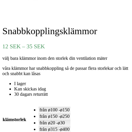
Snabbkopplingsklämmor
Prisintervall:
12
SEK
–
35
SEK
12 SEK
välj bara klämmor inom den storlek din ventilation mäter
till
35 SEK
våra klämmor har snabbkoppling så de passar flera storlekar och lätt
och snabbt kan låsas
I lager
Kan skickas idag
30 dagars returrätt
från ø100 -ø150
från ø150 -ø250
klämstorlek
från ø20 -ø30
från ø315 -ø400