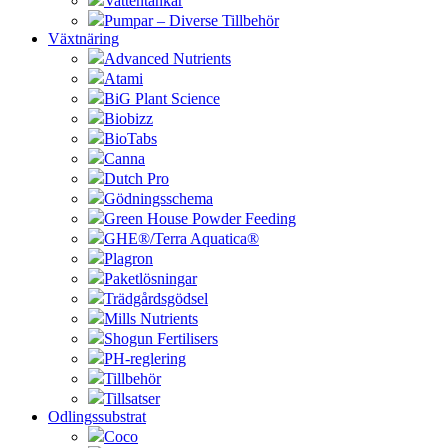
Vattentankar
Pumpar – Diverse Tillbehör
Växtnäring
Advanced Nutrients
Atami
BiG Plant Science
Biobizz
BioTabs
Canna
Dutch Pro
Gödningsschema
Green House Powder Feeding
GHE®/Terra Aquatica®
Plagron
Paketlösningar
Trädgårdsgödsel
Mills Nutrients
Shogun Fertilisers
PH-reglering
Tillbehör
Tillsatser
Odlingssubstrat
Coco