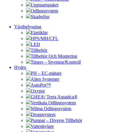
Uppstartspaket
Odlingssystem
Skadedjur
Växtbelysning
Elartiklar
HPS/MH/CFL
LED
Tillbehör
Tillbehör Och Montering
Timers – Styrning/Kontroll
Hydro
PH – EC-mätare
Alien Systemer
AutoPot™
Oxypot
GHE®/ Terra Aquatica®
Vertikala Odlingssystem
Wilma Odlingssystem
Droppsystem
Pumpar – Diverse Tillbehör
Vattenkylare