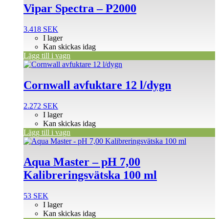
Vipar Spectra – P2000
3.418
SEK
I lager
Kan skickas idag
Lägg till i vagn
Cornwall avfuktare 12 l/dygn
2.272
SEK
I lager
Kan skickas idag
Lägg till i vagn
Aqua Master – pH 7,00
Kalibreringsvätska 100 ml
53
SEK
I lager
Kan skickas idag