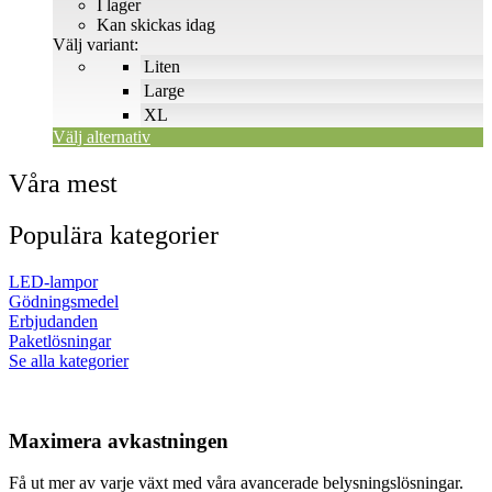
44 SEK
I lager
De
till
Kan skickas idag
olika
120 SEK
Välj variant:
alternativen
Liten
kan
väljas
Large
på
XL
produktsidan
Välj alternativ
Våra mest
Populära kategorier
LED-lampor
Gödningsmedel
Erbjudanden
Paketlösningar
Se alla kategorier
Maximera avkastningen
Få ut mer av varje växt med våra avancerade belysningslösningar.