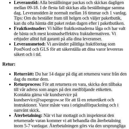
Leveranstid:
Alla beställningar packas och skickas dagligen
mellan 09-18. I de flesta fall skickas alla beställningar samma
dag. Leveranstiden är normalt mellan 16 timmar och 1 vardag.
Tips: Om du beställer fram till helgen och väljer paketbutik,
kan du ofta hämta ditt paket redan dagen efter i paketbutiken.
Fraktkostnader:
Vi håller fraktkostnaderna låga och har valt
de bästa och mest kostnadseffektiva fraktalternativen. Vi
erbjuder alltid full garanti på alla dina leveranser.
Leveransmetod:
Vi använder pålitliga fraktföretag som
PostNord och GLS för att säkerställa att dina varor levereras
säkert och i tid.
Retur:
Returrätt:
Du har 14 dagar på dig att returnera varor från den
dag du mottar dem.
Returprocess:
För att returnera en vara, skicka den tillbaka
till vår adress som anges på den medföljande etiketten.
Kontakta gärna vår kundservice på
kundservice@supergrow.se för att få en returetikett och
instruktioner. Varor måste vara i originalförpackning och i
oanvänt skick.
Återbetalning:
När vi har mottagit och inspekterat den
returnerade varan kommer vi att behandla din återbetalning
inom 5-7 vardagar. Återbetalningen görs via den ursprungliga