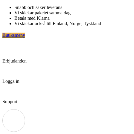
Hoppa
Snabb och säker leverans
till
Vi skickar paketet samma dag
innehåll
Betala med Klarna
Vi skickar också till Finland, Norge, Tyskland
Butiksmeny
Erbjudanden
Logga in
Support