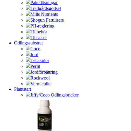
Paketlösningar
Trädgårdsgödsel
Mills Nutrients
Shogun Fertilisers
PH-reglering
Tillbehör
Tillsatser
Odlingssubstrat
Coco
Jord
Lecakulor
Perlit
Jordförbättring
Rockwool
Vermiculite
Plantstart
Jiffy/Coco Odlingsbrickor