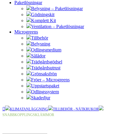
Paketlösningar
Belysning – Paketlösningar
Gödningskit
Komplett Kit
Ventilation – Paketlösningar
Microgreens
Tillbehör
Belysning
Odlingsmedium
Sålådor
Trädgårdsgödsel
Trädgårdsutrust
Grönsaksfrön
Fröer – Microgreens
Uppstartspaket
Odlingssystem
Skadedjur
KLIMATANLÄGGNING
TILLBEHÖR - NÄTKRUKOR
SNABBKOPPLINGSKLÄMMOR