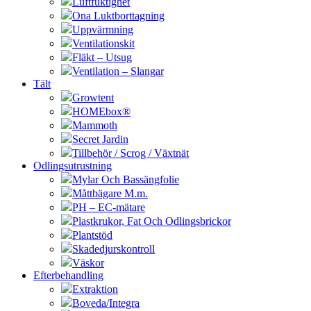
Luftfuktighet
Ona Luktborttagning
Uppvärmning
Ventilationskit
Fläkt – Utsug
Ventilation – Slangar
Tält
Growtent
HOMEbox®
Mammoth
Secret Jardin
Tillbehör / Scrog / Växtnät
Odlingsutrustning
Mylar Och Bassängfolie
Måttbägare M.m.
PH – EC-mätare
Plastkrukor, Fat Och Odlingsbrickor
Plantstöd
Skadedjurskontroll
Väskor
Efterbehandling
Extraktion
Boveda/Integra