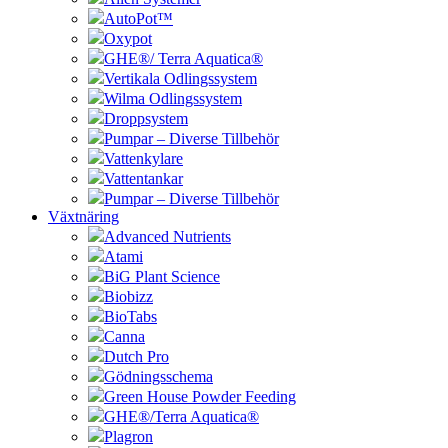
AutoPot™
Oxypot
GHE®/ Terra Aquatica®
Vertikala Odlingssystem
Wilma Odlingssystem
Droppsystem
Pumpar – Diverse Tillbehör
Vattenkylare
Vattentankar
Pumpar – Diverse Tillbehör
Växtnäring
Advanced Nutrients
Atami
BiG Plant Science
Biobizz
BioTabs
Canna
Dutch Pro
Gödningsschema
Green House Powder Feeding
GHE®/Terra Aquatica®
Plagron