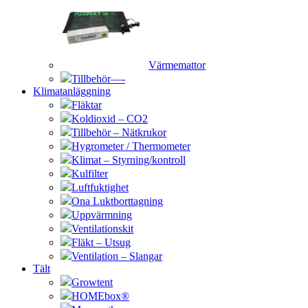
Värmemattor
Tillbehör—-
Klimatanläggning
Fläktar
Koldioxid – CO2
Tillbehör – Nätkrukor
Hygrometer / Thermometer
Klimat – Styrning/kontroll
Kulfilter
Luftfuktighet
Ona Luktborttagning
Uppvärmning
Ventilationskit
Fläkt – Utsug
Ventilation – Slangar
Tält
Growtent
HOMEbox®