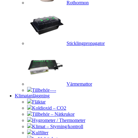
Rothormon
Sticklingpropagator
Värmemattor
Tillbehör—-
Klimatanläggning
Fläktar
Koldioxid – CO2
Tillbehör – Nätkrukor
Hygrometer / Thermometer
Klimat – Styrning/kontroll
Kulfilter