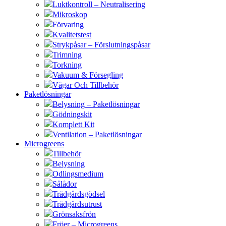
Luktkontroll – Neutralisering
Mikroskop
Förvaring
Kvalitetstest
Strykpåsar – Förslutningspåsar
Trimning
Torkning
Vakuum & Försegling
Vågar Och Tillbehör
Paketlösningar
Belysning – Paketlösningar
Gödningskit
Komplett Kit
Ventilation – Paketlösningar
Microgreens
Tillbehör
Belysning
Odlingsmedium
Sålådor
Trädgårdsgödsel
Trädgårdsutrust
Grönsaksfrön
Fröer – Microgreens