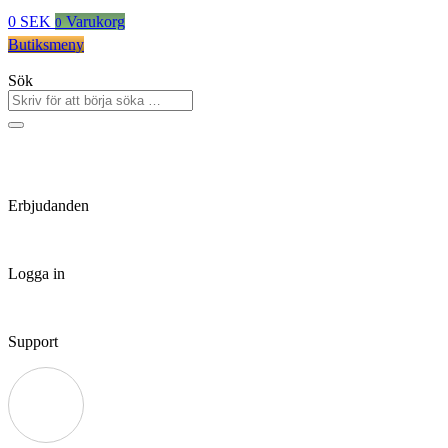
0
SEK
Varukorg
0
Butiksmeny
Sök
Erbjudanden
Logga in
Support