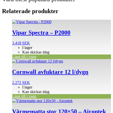
Relaterade produkter
Vipar Spectra – P2000
3.418
SEK
I lager
Kan skickas idag
Lägg till i vagn
Cornwall avfuktare 12 l/dygn
2.272
SEK
I lager
Kan skickas idag
Lägg till i vagn
Värmematta stor 120×50 – Airontek