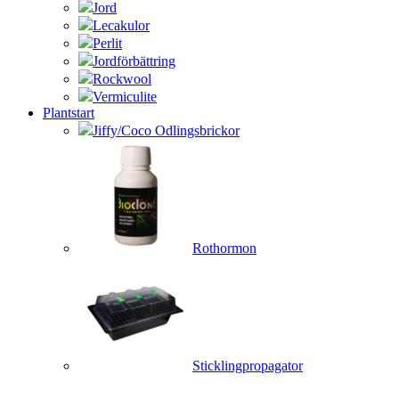
Jord
Lecakulor
Perlit
Jordförbättring
Rockwool
Vermiculite
Plantstart
Jiffy/Coco Odlingsbrickor
Rothormon
Sticklingpropagator