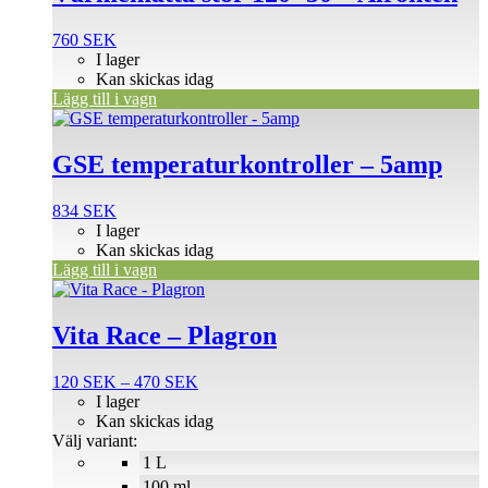
760
SEK
I lager
Kan skickas idag
Lägg till i vagn
GSE temperaturkontroller – 5amp
834
SEK
I lager
Kan skickas idag
Lägg till i vagn
Den
här
produkten
Vita Race – Plagron
har
flera
Prisintervall:
120
SEK
–
470
SEK
varianter.
120 SEK
I lager
De
till
Kan skickas idag
olika
470 SEK
Välj variant:
alternativen
1 L
kan
väljas
100 ml