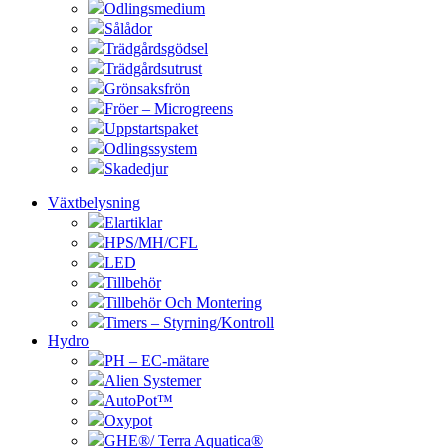
Odlingsmedium
Sålådor
Trädgårdsgödsel
Trädgårdsutrust
Grönsaksfrön
Fröer – Microgreens
Uppstartspaket
Odlingssystem
Skadedjur
Växtbelysning
Elartiklar
HPS/MH/CFL
LED
Tillbehör
Tillbehör Och Montering
Timers – Styrning/Kontroll
Hydro
PH – EC-mätare
Alien Systemer
AutoPot™
Oxypot
GHE®/ Terra Aquatica®