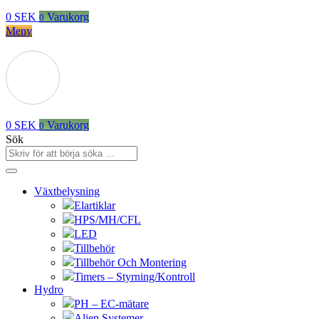
0
SEK
Varukorg
0
Meny
0
SEK
Varukorg
0
Sök
Växtbelysning
Elartiklar
HPS/MH/CFL
LED
Tillbehör
Tillbehör Och Montering
Timers – Styrning/Kontroll
Hydro
PH – EC-mätare
Alien Systemer