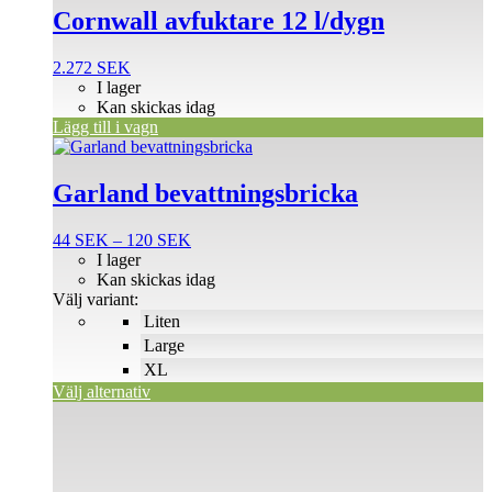
Cornwall avfuktare 12 l/dygn
2.272
SEK
I lager
Kan skickas idag
Lägg till i vagn
Den
här
produkten
Garland bevattningsbricka
har
flera
Prisintervall:
44
SEK
–
120
SEK
varianter.
44 SEK
I lager
De
till
Kan skickas idag
olika
120 SEK
Välj variant:
alternativen
Liten
kan
väljas
Large
på
XL
produktsidan
Välj alternativ