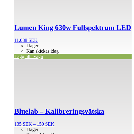
Lumen King 630w Fullspektrum LED
11.088
SEK
I lager
Kan skickas idag
Lägg till i vagn
Den
här
produkten
har
flera
varianter.
De
olika
alternativen
Bluelab – Kalibreringsvätska
kan
väljas
på
Prisintervall:
135
SEK
–
150
SEK
produktsidan
135 SEK
I lager