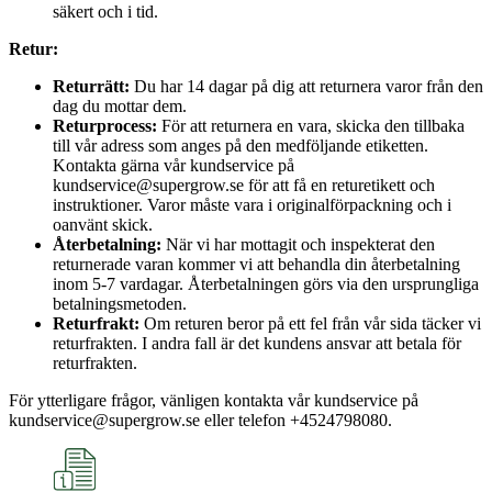
säkert och i tid.
Retur:
Returrätt:
Du har 14 dagar på dig att returnera varor från den
dag du mottar dem.
Returprocess:
För att returnera en vara, skicka den tillbaka
till vår adress som anges på den medföljande etiketten.
Kontakta gärna vår kundservice på
kundservice@supergrow.se för att få en returetikett och
instruktioner. Varor måste vara i originalförpackning och i
oanvänt skick.
Återbetalning:
När vi har mottagit och inspekterat den
returnerade varan kommer vi att behandla din återbetalning
inom 5-7 vardagar. Återbetalningen görs via den ursprungliga
betalningsmetoden.
Returfrakt:
Om returen beror på ett fel från vår sida täcker vi
returfrakten. I andra fall är det kundens ansvar att betala för
returfrakten.
För ytterligare frågor, vänligen kontakta vår kundservice på
kundservice@supergrow.se eller telefon +4524798080.