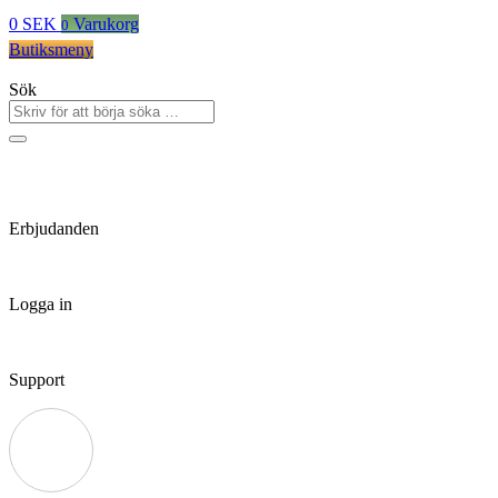
0
SEK
Varukorg
0
Butiksmeny
Sök
Erbjudanden
Logga in
Support