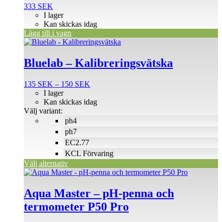
333
SEK
I lager
Kan skickas idag
Lägg till i vagn
Den
här
produkten
Bluelab – Kalibreringsvätska
har
flera
Prisintervall:
135
SEK
–
150
SEK
varianter.
135 SEK
I lager
De
till
Kan skickas idag
olika
150 SEK
Välj variant:
alternativen
ph4
kan
väljas
ph7
på
EC2.77
produktsidan
KCL Förvaring
Välj alternativ
Aqua Master – pH-penna och
termometer P50 Pro