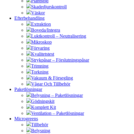
Plantstöd
Skadedjurskontroll
Väskor
Efterbehandling
Extraktion
Boveda/Integra
Luktkontroll – Neutralisering
Mikroskop
Förvaring
Kvalitetstest
Strykpåsar – Förslutningspåsar
Trimning
Torkning
Vakuum & Försegling
Vågar Och Tillbehör
Paketlösningar
Belysning – Paketlösningar
Gödningskit
Komplett Kit
Ventilation – Paketlösningar
Microgreens
Tillbehör
Belysning