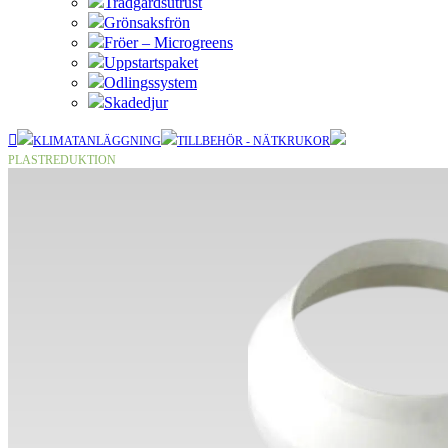
Trädgårdsutrust
Grönsaksfrön
Fröer – Microgreens
Uppstartspaket
Odlingssystem
Skadedjur
KLIMATANLÄGGNING
TILLBEHÖR - NÄTKRUKOR
PLASTREDUKTION