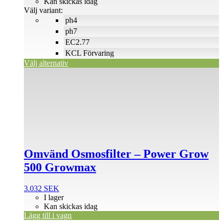
till
Kan skickas idag
150 SEK
Välj variant:
ph4
ph7
EC2.77
KCL Förvaring
Välj alternativ
Omvänd Osmosfilter – Power Grow
500 Growmax
3.032
SEK
I lager
Kan skickas idag
Lägg till i vagn