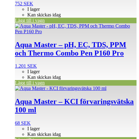
752
SEK
I lager
Kan skickas idag
Lägg till i vagn
Aqua Master – pH, EC, TDS, PPM
och Thermo Combo Pen P160 Pro
1.201
SEK
I lager
Kan skickas idag
Lägg till i vagn
Aqua Master – KCI förvaringsvätska
100 ml
68
SEK
I lager
Kan skickas idag