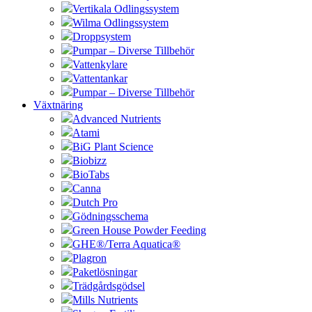
Vertikala Odlingssystem
Wilma Odlingssystem
Droppsystem
Pumpar – Diverse Tillbehör
Vattenkylare
Vattentankar
Pumpar – Diverse Tillbehör
Växtnäring
Advanced Nutrients
Atami
BiG Plant Science
Biobizz
BioTabs
Canna
Dutch Pro
Gödningsschema
Green House Powder Feeding
GHE®/Terra Aquatica®
Plagron
Paketlösningar
Trädgårdsgödsel
Mills Nutrients