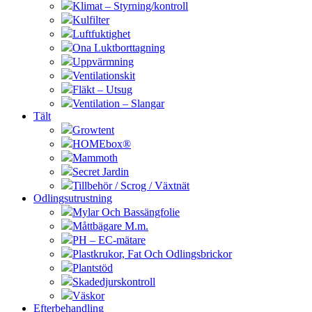
Klimat – Styrning/kontroll
Kulfilter
Luftfuktighet
Ona Luktborttagning
Uppvärmning
Ventilationskit
Fläkt – Utsug
Ventilation – Slangar
Tält
Growtent
HOMEbox®
Mammoth
Secret Jardin
Tillbehör / Scrog / Växtnät
Odlingsutrustning
Mylar Och Bassängfolie
Måttbägare M.m.
PH – EC-mätare
Plastkrukor, Fat Och Odlingsbrickor
Plantstöd
Skadedjurskontroll
Väskor
Efterbehandling