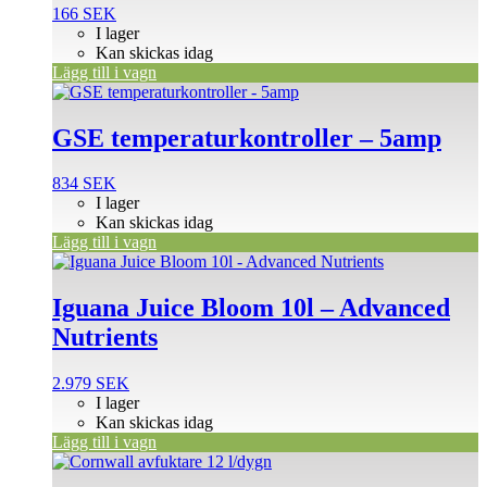
166
SEK
I lager
Kan skickas idag
Lägg till i vagn
GSE temperaturkontroller – 5amp
834
SEK
I lager
Kan skickas idag
Lägg till i vagn
Iguana Juice Bloom 10l – Advanced
Nutrients
2.979
SEK
I lager
Kan skickas idag
Lägg till i vagn