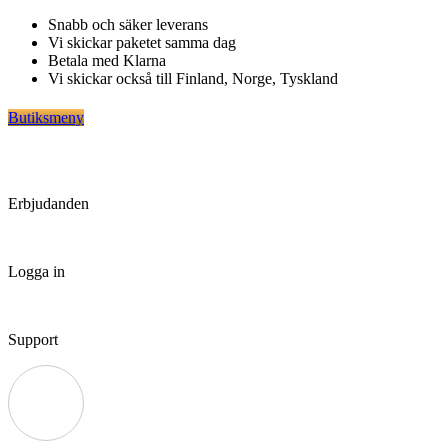
Hoppa
Snabb och säker leverans
till
Vi skickar paketet samma dag
innehåll
Betala med Klarna
Vi skickar också till Finland, Norge, Tyskland
Butiksmeny
Erbjudanden
Logga in
Support