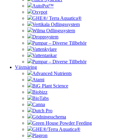
AutoPot™
Oxypot
GHE®/ Terra Aquatica®
Vertikala Odlingssystem
Wilma Odlingssystem
Droppsystem
Pumpar – Diverse Tillbehör
Vattenkylare
Vattentankar
Pumpar – Diverse Tillbehör
Växtnäring
Advanced Nutrients
Atami
BiG Plant Science
Biobizz
BioTabs
Canna
Dutch Pro
Gödningsschema
Green House Powder Feeding
GHE®/Terra Aquatica®
Plagron