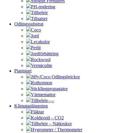
Shogun Fertilisers
PH-reglering
Tillbehör
Tillsatser
Odlingssubstrat
Coco
Jord
Lecakulor
Perlit
Jordförbättring
Rockwool
Vermiculite
Plantstart
Jiffy/Coco Odlingsbrickor
Rothormon
Sticklingpropagator
Värmemattor
Tillbehör—-
Klimatanläggning
Fläktar
Koldioxid – CO2
Tillbehör – Nätkrukor
Hygrometer / Thermometer