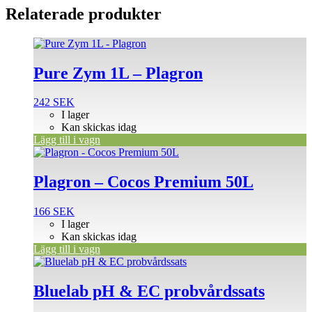
Relaterade produkter
Pure Zym 1L – Plagron
242
SEK
I lager
Kan skickas idag
Lägg till i vagn
Plagron – Cocos Premium 50L
166
SEK
I lager
Kan skickas idag
Lägg till i vagn
Bluelab pH & EC probvårdssats