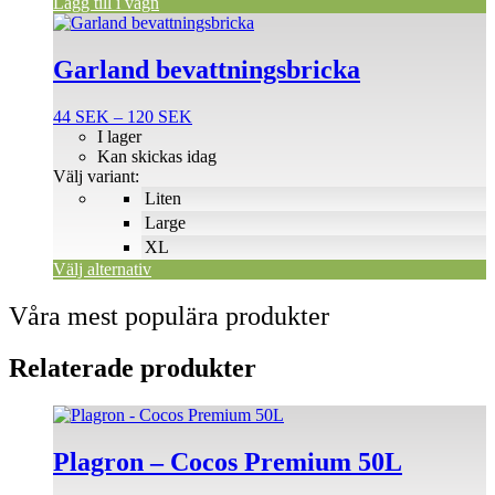
Lägg till i vagn
Den
här
produkten
Garland bevattningsbricka
har
flera
Prisintervall:
44
SEK
–
120
SEK
varianter.
44 SEK
I lager
De
till
Kan skickas idag
olika
120 SEK
Välj variant:
alternativen
Liten
kan
väljas
Large
på
XL
produktsidan
Välj alternativ
Våra mest populära produkter
Relaterade produkter
Plagron – Cocos Premium 50L