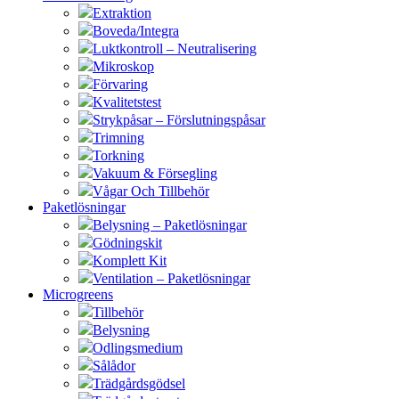
Extraktion
Boveda/Integra
Luktkontroll – Neutralisering
Mikroskop
Förvaring
Kvalitetstest
Strykpåsar – Förslutningspåsar
Trimning
Torkning
Vakuum & Försegling
Vågar Och Tillbehör
Paketlösningar
Belysning – Paketlösningar
Gödningskit
Komplett Kit
Ventilation – Paketlösningar
Microgreens
Tillbehör
Belysning
Odlingsmedium
Sålådor
Trädgårdsgödsel