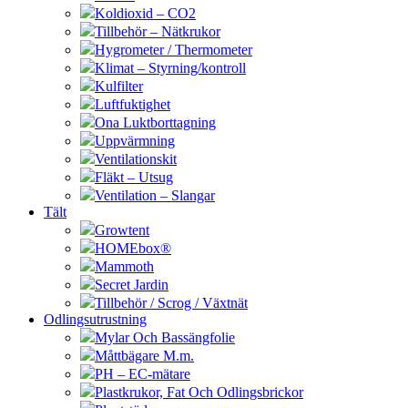
Koldioxid – CO2
Tillbehör – Nätkrukor
Hygrometer / Thermometer
Klimat – Styrning/kontroll
Kulfilter
Luftfuktighet
Ona Luktborttagning
Uppvärmning
Ventilationskit
Fläkt – Utsug
Ventilation – Slangar
Tält
Growtent
HOMEbox®
Mammoth
Secret Jardin
Tillbehör / Scrog / Växtnät
Odlingsutrustning
Mylar Och Bassängfolie
Måttbägare M.m.
PH – EC-mätare
Plastkrukor, Fat Och Odlingsbrickor