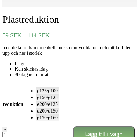
Plastreduktion
Prisintervall:
59
SEK
–
144
SEK
59 SEK
med detta rör kan du enkelt minska din ventilation och ditt kolfilter
till
upp och ner i storlek
144 SEK
I lager
Kan skickas idag
30 dagars returrätt
ø125/ø100
ø150/ø125
reduktion
ø200/ø125
ø200/ø150
ø150/ø160
Plastreduktion
-
Lägg till i vagn
mängd