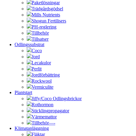
Paketlösningar
Trädgårdsgödsel
Mills Nutrients
Shogun Fertilisers
PH-reglering
Tillbehör
Tillsatser
Odlingssubstrat
Coco
Jord
Lecakulor
Perlit
Jordförbättring
Rockwool
Vermiculite
Plantstart
Jiffy/Coco Odlingsbrickor
Rothormon
Sticklingpropagator
Värmemattor
Tillbehör—-
Klimatanläggning
Fläktar