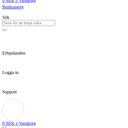
0
SEK
Varukorg
0
Butiksmeny
Sök
Erbjudanden
Logga in
Support
0
SEK
Varukorg
0