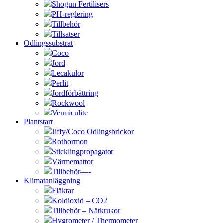
Shogun Fertilisers
PH-reglering
Tillbehör
Tillsatser
Odlingssubstrat
Coco
Jord
Lecakulor
Perlit
Jordförbättring
Rockwool
Vermiculite
Plantstart
Jiffy/Coco Odlingsbrickor
Rothormon
Sticklingpropagator
Värmemattor
Tillbehör—-
Klimatanläggning
Fläktar
Koldioxid – CO2
Tillbehör – Nätkrukor
Hygrometer / Thermometer