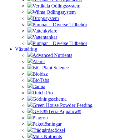
Vertikala Odlingssystem
Wilma Odlingssystem
Droppsystem
Pumpar – Diverse Tillbehör
Vattenkylare
Vattentankar
Pumpar – Diverse Tillbehör
Växtnäring
Advanced Nutrients
Atami
BiG Plant Science
Biobizz
BioTabs
Canna
Dutch Pro
Gödningsschema
Green House Powder Feeding
GHE®/Terra Aquatica®
Plagron
Paketlösningar
Trädgårdsgödsel
Mills Nutrients