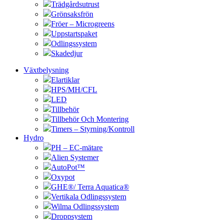
Trädgårdsutrust
Grönsaksfrön
Fröer – Microgreens
Uppstartspaket
Odlingssystem
Skadedjur
Växtbelysning
Elartiklar
HPS/MH/CFL
LED
Tillbehör
Tillbehör Och Montering
Timers – Styrning/Kontroll
Hydro
PH – EC-mätare
Alien Systemer
AutoPot™
Oxypot
GHE®/ Terra Aquatica®
Vertikala Odlingssystem
Wilma Odlingssystem
Droppsystem