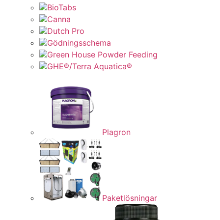
BioTabs
Canna
Dutch Pro
Gödningsschema
Green House Powder Feeding
GHE®/Terra Aquatica®
Plagron
Paketlösningar