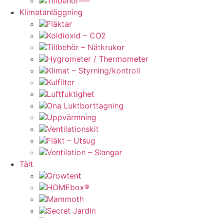
Tillbehör—-
Klimatanläggning
Fläktar
Koldioxid – CO2
Tillbehör – Nätkrukor
Hygrometer / Thermometer
Klimat – Styrning/kontroll
Kulfilter
Luftfuktighet
Ona Luktborttagning
Uppvärmning
Ventilationskit
Fläkt – Utsug
Ventilation – Slangar
Tält
Growtent
HOMEbox®
Mammoth
Secret Jardin