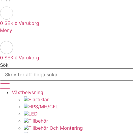
0
SEK
Varukorg
0
Meny
0
SEK
Varukorg
0
Sök
Växtbelysning
Elartiklar
HPS/MH/CFL
LED
Tillbehör
Tillbehör Och Montering