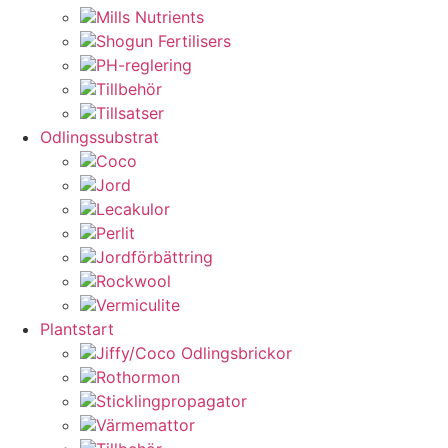
Mills Nutrients
Shogun Fertilisers
PH-reglering
Tillbehör
Tillsatser
Odlingssubstrat
Coco
Jord
Lecakulor
Perlit
Jordförbättring
Rockwool
Vermiculite
Plantstart
Jiffy/Coco Odlingsbrickor
Rothormon
Sticklingpropagator
Värmemattor