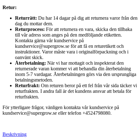
Retur:
Returrätt:
Du har 14 dagar på dig att returnera varor från den
dag du mottar dem.
Returprocess:
För att returnera en vara, skicka den tillbaka
till vår adress som anges på den medföljande etiketten.
Kontakta gärna vår kundservice på
kundservice@supergrow.se för att få en returetikett och
instruktioner. Varor måste vara i originalförpackning och i
oanvänt skick.
Återbetalning:
När vi har mottagit och inspekterat den
returnerade varan kommer vi att behandla din återbetalning
inom 5-7 vardagar. Återbetalningen görs via den ursprungliga
betalningsmetoden.
Returfrakt:
Om returen beror på ett fel från vår sida täcker vi
returfrakten. I andra fall är det kundens ansvar att betala för
returfrakten.
För ytterligare frågor, vänligen kontakta vår kundservice på
kundservice@supergrow.se eller telefon +4524798080.
Beskrivning