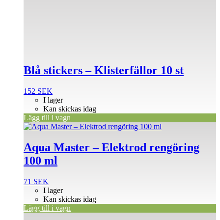
Blå stickers – Klisterfällor 10 st
152
SEK
I lager
Kan skickas idag
Lägg till i vagn
Aqua Master – Elektrod rengöring
100 ml
71
SEK
I lager
Kan skickas idag
Lägg till i vagn
Den