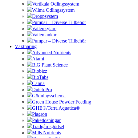
Vertikala Odlingssystem
Wilma Odlingssystem
Droppsystem
Pumpar – Diverse Tillbehör
Vattenkylare
Vattentankar
Pumpar – Diverse Tillbehör
Växtnäring
Advanced Nutrients
Atami
BiG Plant Science
Biobizz
BioTabs
Canna
Dutch Pro
Gödningsschema
Green House Powder Feeding
GHE®/Terra Aquatica®
Plagron
Paketlösningar
Trädgårdsgödsel
Mills Nutrients