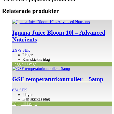
Relaterade produkter
Iguana Juice Bloom 10l – Advanced
Nutrients
2.979
SEK
I lager
Kan skickas idag
Lägg till i vagn
GSE temperaturkontroller – 5amp
834
SEK
I lager
Kan skickas idag
Lägg till i vagn