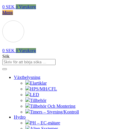
0
SEK
Varukorg
0
Meny
0
SEK
Varukorg
0
Sök
Växtbelysning
Elartiklar
HPS/MH/CFL
LED
Tillbehör
Tillbehör Och Montering
Timers – Styrning/Kontroll
Hydro
PH – EC-mätare
Alien Systemer