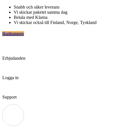
Hoppa
Snabb och säker leverans
till
Vi skickar paketet samma dag
innehåll
Betala med Klarna
Vi skickar också till Finland, Norge, Tyskland
Butiksmeny
Erbjudanden
Logga in
Support