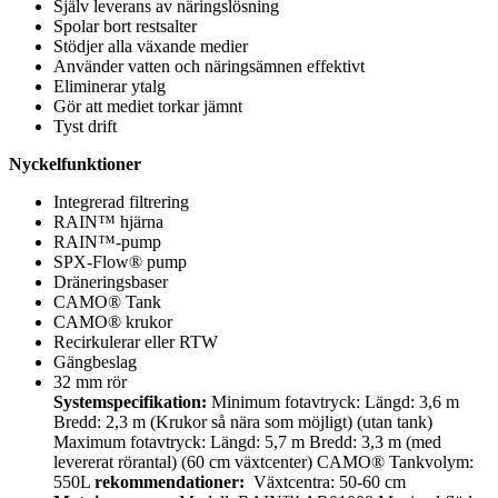
Själv leverans av näringslösning
Spolar bort restsalter
Stödjer alla växande medier
Använder vatten och näringsämnen effektivt
Eliminerar ytalg
Gör att mediet torkar jämnt
Tyst drift
Nyckelfunktioner
Integrerad filtrering
RAIN™ hjärna
RAIN™-pump
SPX-Flow® pump
Dräneringsbaser
CAMO® Tank
CAMO® krukor
Recirkulerar eller RTW
Gängbeslag
32 mm rör
Systemspecifikation:
Minimum fotavtryck: Längd: 3,6 m
Bredd: 2,3 m (Krukor så nära som möjligt) (utan tank)
Maximum fotavtryck: Längd: 5,7 m Bredd: 3,3 m (med
levererat rörantal) (60 cm växtcenter) CAMO® Tankvolym:
550L
rekommendationer:
Växtcentra: 50-60 cm