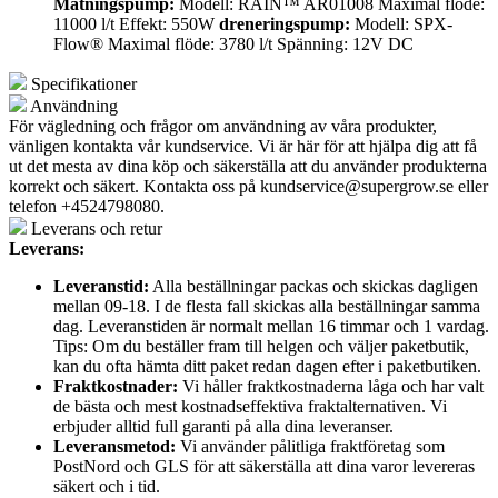
Matningspump:
Modell: RAIN™ AR01008 Maximal flöde:
11000 l/t Effekt: 550W
dreneringspump:
Modell: SPX-
Flow® Maximal flöde: 3780 l/t Spänning: 12V DC
Specifikationer
Användning
För vägledning och frågor om användning av våra produkter,
vänligen kontakta vår kundservice. Vi är här för att hjälpa dig att få
ut det mesta av dina köp och säkerställa att du använder produkterna
korrekt och säkert. Kontakta oss på
kundservice@supergrow.se
eller
telefon +4524798080.
Leverans och retur
Leverans:
Leveranstid:
Alla beställningar packas och skickas dagligen
mellan 09-18. I de flesta fall skickas alla beställningar samma
dag. Leveranstiden är normalt mellan 16 timmar och 1 vardag.
Tips: Om du beställer fram till helgen och väljer paketbutik,
kan du ofta hämta ditt paket redan dagen efter i paketbutiken.
Fraktkostnader:
Vi håller fraktkostnaderna låga och har valt
de bästa och mest kostnadseffektiva fraktalternativen. Vi
erbjuder alltid full garanti på alla dina leveranser.
Leveransmetod:
Vi använder pålitliga fraktföretag som
PostNord och GLS för att säkerställa att dina varor levereras
säkert och i tid.