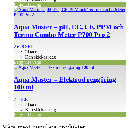
Lägg till i vagn
Aqua Master – pH, EC, CF, PPM och
Termo Combo Meter P700 Pro 2
2.628
SEK
I lager
Kan skickas idag
Lägg till i vagn
Aqua Master – Elektrod rengöring
100 ml
71
SEK
I lager
Kan skickas idag
Lägg till i vagn
Våra mest populära produkter