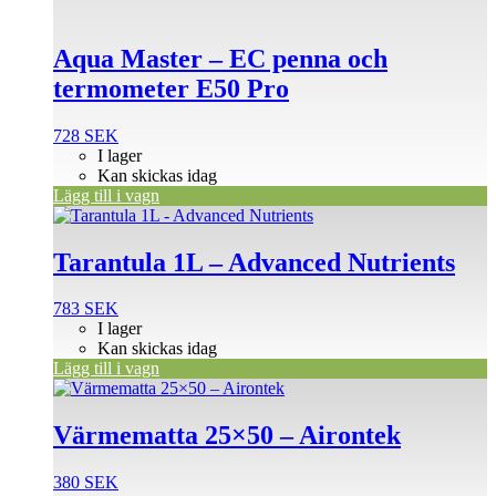
Aqua Master – EC penna och
termometer E50 Pro
728
SEK
I lager
Kan skickas idag
Lägg till i vagn
Tarantula 1L – Advanced Nutrients
783
SEK
I lager
Kan skickas idag
Lägg till i vagn
Värmematta 25×50 – Airontek
380
SEK