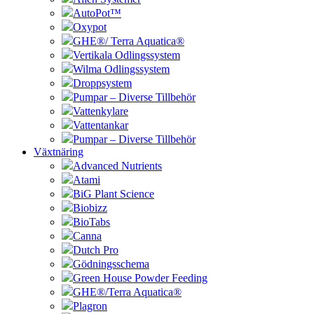
AutoPot™
Oxypot
GHE®/ Terra Aquatica®
Vertikala Odlingssystem
Wilma Odlingssystem
Droppsystem
Pumpar – Diverse Tillbehör
Vattenkylare
Vattentankar
Pumpar – Diverse Tillbehör
Växtnäring
Advanced Nutrients
Atami
BiG Plant Science
Biobizz
BioTabs
Canna
Dutch Pro
Gödningsschema
Green House Powder Feeding
GHE®/Terra Aquatica®
Plagron