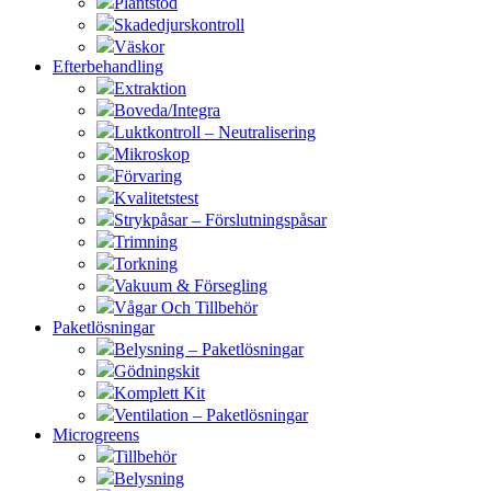
Plantstöd
Skadedjurskontroll
Väskor
Efterbehandling
Extraktion
Boveda/Integra
Luktkontroll – Neutralisering
Mikroskop
Förvaring
Kvalitetstest
Strykpåsar – Förslutningspåsar
Trimning
Torkning
Vakuum & Försegling
Vågar Och Tillbehör
Paketlösningar
Belysning – Paketlösningar
Gödningskit
Komplett Kit
Ventilation – Paketlösningar
Microgreens
Tillbehör
Belysning