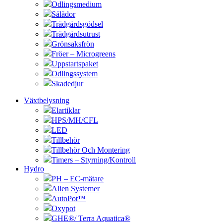
Odlingsmedium
Sålådor
Trädgårdsgödsel
Trädgårdsutrust
Grönsaksfrön
Fröer – Microgreens
Uppstartspaket
Odlingssystem
Skadedjur
Växtbelysning
Elartiklar
HPS/MH/CFL
LED
Tillbehör
Tillbehör Och Montering
Timers – Styrning/Kontroll
Hydro
PH – EC-mätare
Alien Systemer
AutoPot™
Oxypot
GHE®/ Terra Aquatica®