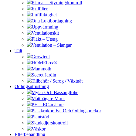
Klimat – Styrning/kontroll
Kulfilter
Luftfuktighet
Ona Luktborttagning
Uppvärmning
Ventilationskit
Fläkt – Utsug
Ventilation – Slangar
Tält
Growtent
HOMEbox®
Mammoth
Secret Jardin
Tillbehör / Scrog / Växtnät
Odlingsutrustning
Mylar Och Bassängfolie
Måttbägare M.m.
PH – EC-mätare
Plastkrukor, Fat Och Odlingsbrickor
Plantstöd
Skadedjurskontroll
Väskor
Efterbehandling