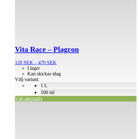
här
produkten
har
flera
varianter.
De
olika
alternativen
Vita Race – Plagron
kan
väljas
på
Prisintervall:
120
SEK
–
470
SEK
produktsidan
120 SEK
I lager
till
Kan skickas idag
470 SEK
Välj variant:
1 L
100 ml
Välj alternativ