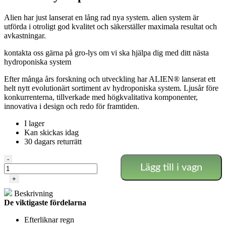
Alien har just lanserat en lång rad nya system. alien system är
utförda i otroligt god kvalitet och säkerställer maximala resultat och
avkastningar.
kontakta oss gärna på gro-lys om vi ska hjälpa dig med ditt nästa
hydroponiska system
Efter många års forskning och utveckling har ALIEN® lanserat ett
helt nytt evolutionärt sortiment av hydroponiska system. Ljusår före
konkurrenterna, tillverkade med högkvalitativa komponenter,
innovativa i design och redo för framtiden.
I lager
Kan skickas idag
30 dagars returrätt
Alien
-
Lägg till i vagn
-
Rain
+
48
Beskrivning
Pot
De viktigaste fördelarna
15L
mängd
Efterliknar regn