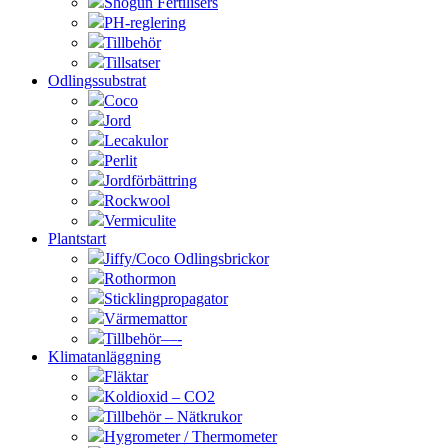
Shogun Fertilisers
PH-reglering
Tillbehör
Tillsatser
Odlingssubstrat
Coco
Jord
Lecakulor
Perlit
Jordförbättring
Rockwool
Vermiculite
Plantstart
Jiffy/Coco Odlingsbrickor
Rothormon
Sticklingpropagator
Värmemattor
Tillbehör—-
Klimatanläggning
Fläktar
Koldioxid – CO2
Tillbehör – Nätkrukor
Hygrometer / Thermometer