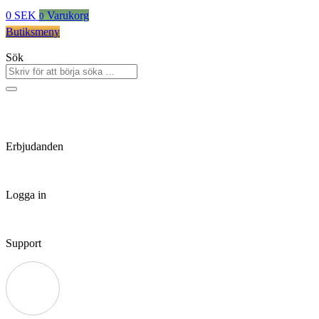
0
SEK
Varukorg
0
Butiksmeny
Sök
Erbjudanden
Logga in
Support