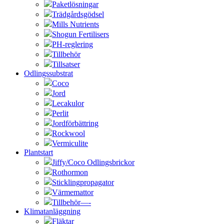
Paketlösningar
Trädgårdsgödsel
Mills Nutrients
Shogun Fertilisers
PH-reglering
Tillbehör
Tillsatser
Odlingssubstrat
Coco
Jord
Lecakulor
Perlit
Jordförbättring
Rockwool
Vermiculite
Plantstart
Jiffy/Coco Odlingsbrickor
Rothormon
Sticklingpropagator
Värmemattor
Tillbehör—-
Klimatanläggning
Fläktar