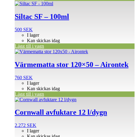
Siltac SF – 100ml
500
SEK
I lager
Kan skickas idag
Lägg till i vagn
Värmematta stor 120×50 – Airontek
760
SEK
I lager
Kan skickas idag
Lägg till i vagn
Cornwall avfuktare 12 l/dygn
2.272
SEK
I lager
Kan skickas idag