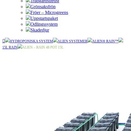
Trädgårdsutrust
Grönsaksfrön
Fröer – Microgreens
Uppstartspaket
Odlingssystem
Skadedjur
HYDROPONISKA SYSTEM
ALIEN SYSTEMER
ALIEN® RAIN™
15L RAIN
ALIEN – RAIN 48 POT 15L