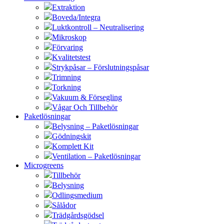
Extraktion
Boveda/Integra
Luktkontroll – Neutralisering
Mikroskop
Förvaring
Kvalitetstest
Strykpåsar – Förslutningspåsar
Trimning
Torkning
Vakuum & Försegling
Vågar Och Tillbehör
Paketlösningar
Belysning – Paketlösningar
Gödningskit
Komplett Kit
Ventilation – Paketlösningar
Microgreens
Tillbehör
Belysning
Odlingsmedium
Sålådor
Trädgårdsgödsel