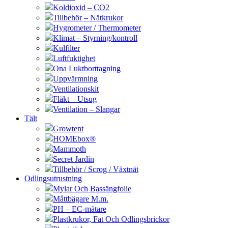
Koldioxid – CO2
Tillbehör – Nätkrukor
Hygrometer / Thermometer
Klimat – Styrning/kontroll
Kulfilter
Luftfuktighet
Ona Luktborttagning
Uppvärmning
Ventilationskit
Fläkt – Utsug
Ventilation – Slangar
Tält
Growtent
HOMEbox®
Mammoth
Secret Jardin
Tillbehör / Scrog / Växtnät
Odlingsutrustning
Mylar Och Bassängfolie
Måttbägare M.m.
PH – EC-mätare
Plastkrukor, Fat Och Odlingsbrickor