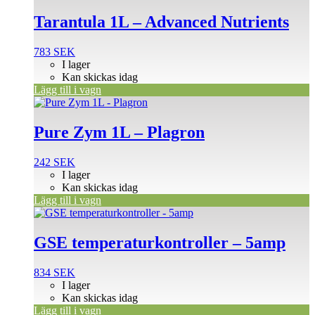
Tarantula 1L – Advanced Nutrients
783
SEK
I lager
Kan skickas idag
Lägg till i vagn
Pure Zym 1L – Plagron
242
SEK
I lager
Kan skickas idag
Lägg till i vagn
GSE temperaturkontroller – 5amp
834
SEK
I lager
Kan skickas idag
Lägg till i vagn