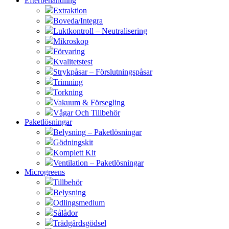
Efterbehandling
Extraktion
Boveda/Integra
Luktkontroll – Neutralisering
Mikroskop
Förvaring
Kvalitetstest
Strykpåsar – Förslutningspåsar
Trimning
Torkning
Vakuum & Försegling
Vågar Och Tillbehör
Paketlösningar
Belysning – Paketlösningar
Gödningskit
Komplett Kit
Ventilation – Paketlösningar
Microgreens
Tillbehör
Belysning
Odlingsmedium
Sålådor
Trädgårdsgödsel