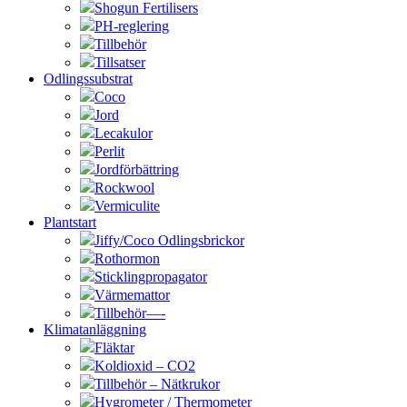
Shogun Fertilisers
PH-reglering
Tillbehör
Tillsatser
Odlingssubstrat
Coco
Jord
Lecakulor
Perlit
Jordförbättring
Rockwool
Vermiculite
Plantstart
Jiffy/Coco Odlingsbrickor
Rothormon
Sticklingpropagator
Värmemattor
Tillbehör—-
Klimatanläggning
Fläktar
Koldioxid – CO2
Tillbehör – Nätkrukor
Hygrometer / Thermometer