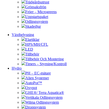
Trädgårdsutrust
Grönsaksfrön
Fröer – Microgreens
Uppstartspaket
Odlingssystem
Skadedjur
Växtbelysning
Elartiklar
HPS/MH/CFL
LED
Tillbehör
Tillbehör Och Montering
Timers – Styrning/Kontroll
Hydro
PH – EC-mätare
Alien Systemer
AutoPot™
Oxypot
GHE®/ Terra Aquatica®
Vertikala Odlingssystem
Wilma Odlingssystem
Droppsystem