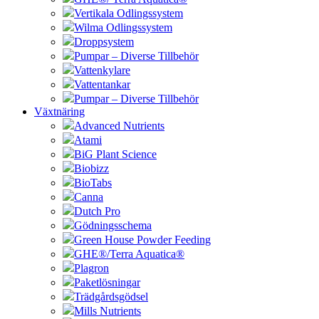
Vertikala Odlingssystem
Wilma Odlingssystem
Droppsystem
Pumpar – Diverse Tillbehör
Vattenkylare
Vattentankar
Pumpar – Diverse Tillbehör
Växtnäring
Advanced Nutrients
Atami
BiG Plant Science
Biobizz
BioTabs
Canna
Dutch Pro
Gödningsschema
Green House Powder Feeding
GHE®/Terra Aquatica®
Plagron
Paketlösningar
Trädgårdsgödsel
Mills Nutrients