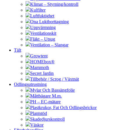
Klimat – Styrning/kontroll
Kulfilter
Luftfuktighet
Ona Luktborttagning
Uppvärmning
Ventilationskit
Fläkt – Utsug
Ventilation – Slangar
Tält
Growtent
HOMEbox®
Mammoth
Secret Jardin
Tillbehör / Scrog / Växtnät
Odlingsutrustning
Mylar Och Bassängfolie
Måttbägare M.m.
PH – EC-mätare
Plastkrukor, Fat Och Odlingsbrickor
Plantstöd
Skadedjurskontroll
Väskor