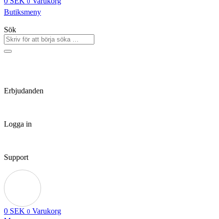
0
SEK
Varukorg
0
Butiksmeny
Sök
Erbjudanden
Logga in
Support
0
SEK
Varukorg
0