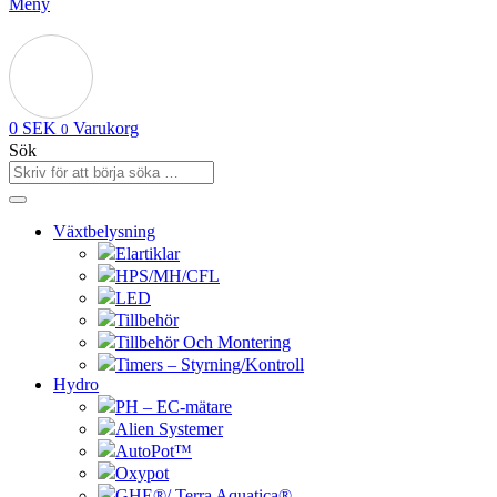
Meny
0
SEK
Varukorg
0
Sök
Växtbelysning
Elartiklar
HPS/MH/CFL
LED
Tillbehör
Tillbehör Och Montering
Timers – Styrning/Kontroll
Hydro
PH – EC-mätare
Alien Systemer
AutoPot™
Oxypot
GHE®/ Terra Aquatica®