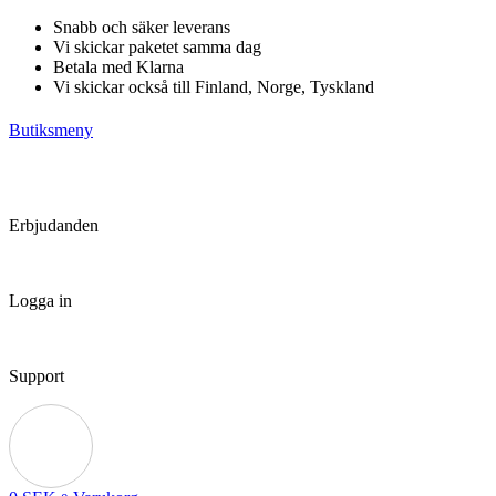
Hoppa
Snabb och säker leverans
till
Vi skickar paketet samma dag
innehåll
Betala med Klarna
Vi skickar också till Finland, Norge, Tyskland
Butiksmeny
Erbjudanden
Logga in
Support