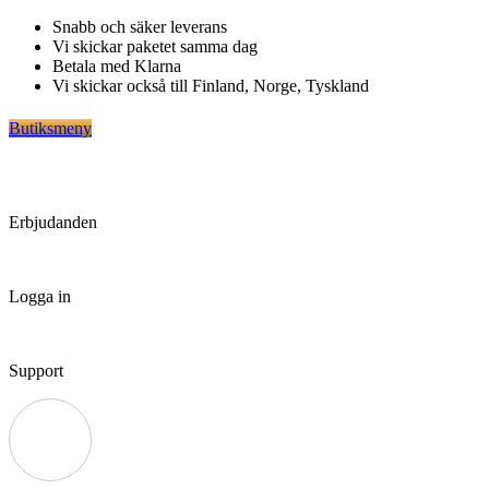
Hoppa
Snabb och säker leverans
till
Vi skickar paketet samma dag
innehåll
Betala med Klarna
Vi skickar också till Finland, Norge, Tyskland
Butiksmeny
Erbjudanden
Logga in
Support