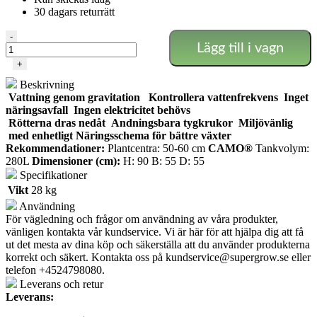
30 dagars returrätt
Alien
-
Lägg till i vagn
-
Easyfeed
+
21
Beskrivning
krukor
Vattning genom gravitation
Kontrollera vattenfrekvens
Inget
16L
näringsavfall
Ingen elektricitet behövs
mängd
Rötterna dras nedåt
Andningsbara tygkrukor
Miljövänlig
med enhetligt Näringsschema för bättre växter
Rekommendationer:
Plantcentra: 50-60 cm
CAMO®
Tankvolym:
280L
Dimensioner (cm):
H: 90 B: 55 D: 55
Specifikationer
Vikt
28 kg
Användning
För vägledning och frågor om användning av våra produkter,
vänligen kontakta vår kundservice. Vi är här för att hjälpa dig att få
ut det mesta av dina köp och säkerställa att du använder produkterna
korrekt och säkert. Kontakta oss på
kundservice@supergrow.se
eller
telefon +4524798080.
Leverans och retur
Leverans: