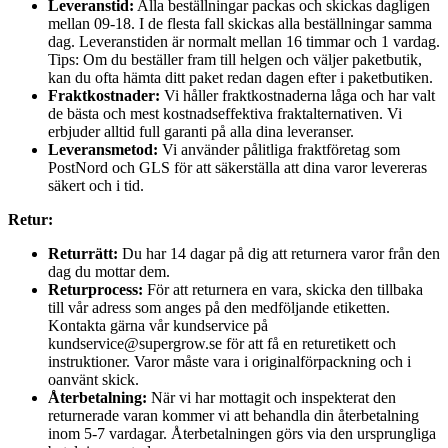
Leveranstid:
Alla beställningar packas och skickas dagligen
mellan 09-18. I de flesta fall skickas alla beställningar samma
dag. Leveranstiden är normalt mellan 16 timmar och 1 vardag.
Tips: Om du beställer fram till helgen och väljer paketbutik,
kan du ofta hämta ditt paket redan dagen efter i paketbutiken.
Fraktkostnader:
Vi håller fraktkostnaderna låga och har valt
de bästa och mest kostnadseffektiva fraktalternativen. Vi
erbjuder alltid full garanti på alla dina leveranser.
Leveransmetod:
Vi använder pålitliga fraktföretag som
PostNord och GLS för att säkerställa att dina varor levereras
säkert och i tid.
Retur:
Returrätt:
Du har 14 dagar på dig att returnera varor från den
dag du mottar dem.
Returprocess:
För att returnera en vara, skicka den tillbaka
till vår adress som anges på den medföljande etiketten.
Kontakta gärna vår kundservice på
kundservice@supergrow.se för att få en returetikett och
instruktioner. Varor måste vara i originalförpackning och i
oanvänt skick.
Återbetalning:
När vi har mottagit och inspekterat den
returnerade varan kommer vi att behandla din återbetalning
inom 5-7 vardagar. Återbetalningen görs via den ursprungliga