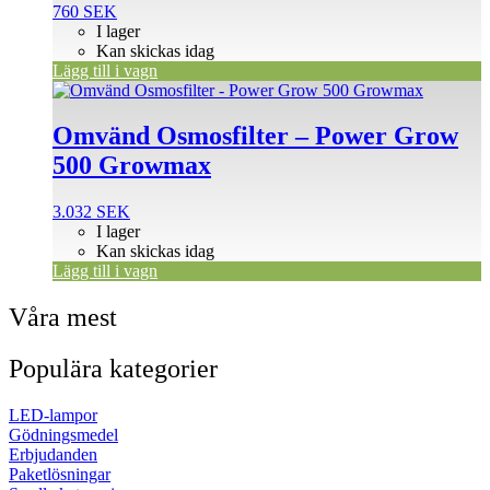
760
SEK
I lager
Kan skickas idag
Lägg till i vagn
Omvänd Osmosfilter – Power Grow
500 Growmax
3.032
SEK
I lager
Kan skickas idag
Lägg till i vagn
Våra mest
Populära kategorier
LED-lampor
Gödningsmedel
Erbjudanden
Paketlösningar