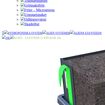
Trädgårdsutrust
Grönsaksfrön
Fröer – Microgreens
Uppstartspaket
Odlingssystem
Skadedjur
HYDROPONISKA SYSTEM
ALIEN SYSTEMER
ALIEN® EASYFEED®
16L
ALIEN – EASYFEED 21 KRUKOR 16L