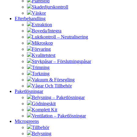
Plantstöd
Skadedjurskontroll
Väskor
Efterbehandling
Extraktion
Boveda/Integra
Luktkontroll – Neutralisering
Mikroskop
Förvaring
Kvalitetstest
Strykpåsar – Förslutningspåsar
Trimning
Torkning
Vakuum & Försegling
Vågar Och Tillbehör
Paketlösningar
Belysning – Paketlösningar
Gödningskit
Komplett Kit
Ventilation – Paketlösningar
Microgreens
Tillbehör
Belysning