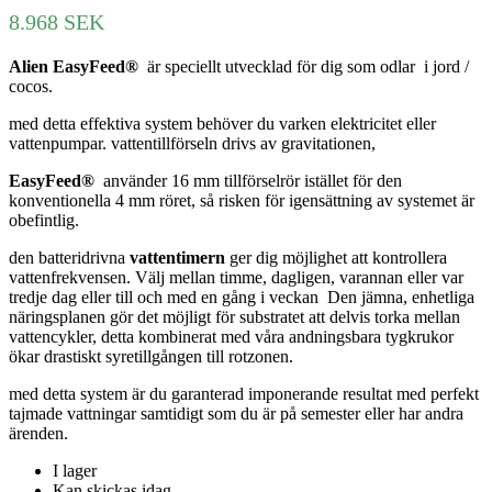
8.968
SEK
Alien EasyFeed®
är speciellt utvecklad för dig som odlar i jord /
cocos.
med detta effektiva system behöver du varken elektricitet eller
vattenpumpar. vattentillförseln drivs av gravitationen,
EasyFeed®
använder 16 mm tillförselrör istället för den
konventionella 4 mm röret, så risken för igensättning av systemet är
obefintlig.
den batteridrivna
vattentimern
ger dig möjlighet att kontrollera
vattenfrekvensen. Välj mellan timme, dagligen, varannan eller var
tredje dag eller till och med en gång i veckan Den jämna, enhetliga
näringsplanen gör det möjligt för substratet att delvis torka mellan
vattencykler, detta kombinerat med våra andningsbara tygkrukor
ökar drastiskt syretillgången till rotzonen.
med detta system är du garanterad imponerande resultat med perfekt
tajmade vattningar samtidigt som du är på semester eller har andra
ärenden.
I lager
Kan skickas idag