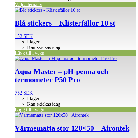
Välj alternativ
Blå stickers – Klisterfällor 10 st
152
SEK
I lager
Kan skickas idag
Lägg till i vagn
Aqua Master – pH-penna och
termometer P50 Pro
752
SEK
I lager
Kan skickas idag
Lägg till i vagn
Värmematta stor 120×50 – Airontek