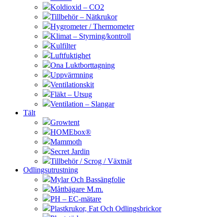
Koldioxid – CO2
Tillbehör – Nätkrukor
Hygrometer / Thermometer
Klimat – Styrning/kontroll
Kulfilter
Luftfuktighet
Ona Luktborttagning
Uppvärmning
Ventilationskit
Fläkt – Utsug
Ventilation – Slangar
Tält
Growtent
HOMEbox®
Mammoth
Secret Jardin
Tillbehör / Scrog / Växtnät
Odlingsutrustning
Mylar Och Bassängfolie
Måttbägare M.m.
PH – EC-mätare
Plastkrukor, Fat Och Odlingsbrickor