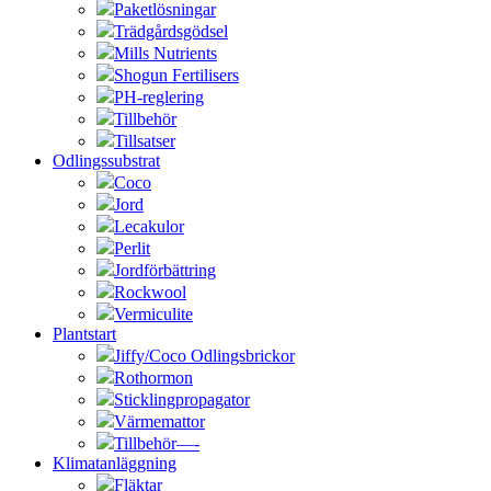
Paketlösningar
Trädgårdsgödsel
Mills Nutrients
Shogun Fertilisers
PH-reglering
Tillbehör
Tillsatser
Odlingssubstrat
Coco
Jord
Lecakulor
Perlit
Jordförbättring
Rockwool
Vermiculite
Plantstart
Jiffy/Coco Odlingsbrickor
Rothormon
Sticklingpropagator
Värmemattor
Tillbehör—-
Klimatanläggning
Fläktar