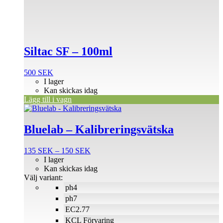
Siltac SF – 100ml
500
SEK
I lager
Kan skickas idag
Lägg till i vagn
Den
här
produkten
Bluelab – Kalibreringsvätska
har
flera
Prisintervall:
135
SEK
–
150
SEK
varianter.
135 SEK
I lager
De
till
Kan skickas idag
olika
150 SEK
Välj variant:
alternativen
ph4
kan
väljas
ph7
på
EC2.77
produktsidan
KCL Förvaring