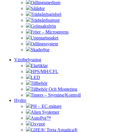
Odlingsmedium
Sålådor
Trädgårdsgödsel
Trädgårdsutrust
Grönsaksfrön
Fröer – Microgreens
Uppstartspaket
Odlingssystem
Skadedjur
Växtbelysning
Elartiklar
HPS/MH/CFL
LED
Tillbehör
Tillbehör Och Montering
Timers – Styrning/Kontroll
Hydro
PH – EC-mätare
Alien Systemer
AutoPot™
Oxypot
GHE®/ Terra Aquatica®