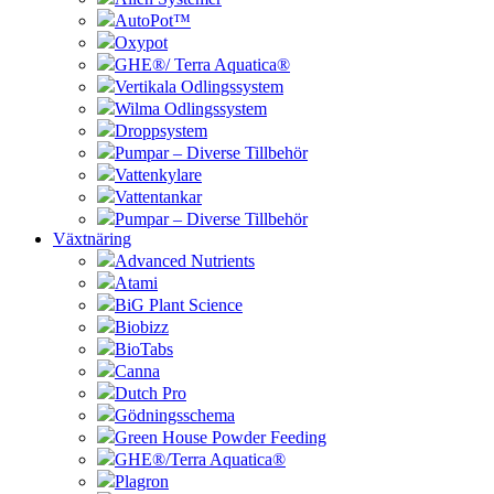
AutoPot™
Oxypot
GHE®/ Terra Aquatica®
Vertikala Odlingssystem
Wilma Odlingssystem
Droppsystem
Pumpar – Diverse Tillbehör
Vattenkylare
Vattentankar
Pumpar – Diverse Tillbehör
Växtnäring
Advanced Nutrients
Atami
BiG Plant Science
Biobizz
BioTabs
Canna
Dutch Pro
Gödningsschema
Green House Powder Feeding
GHE®/Terra Aquatica®
Plagron