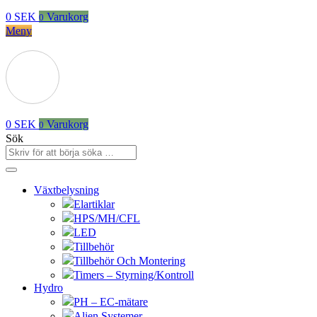
0
SEK
Varukorg
0
Meny
0
SEK
Varukorg
0
Sök
Växtbelysning
Elartiklar
HPS/MH/CFL
LED
Tillbehör
Tillbehör Och Montering
Timers – Styrning/Kontroll
Hydro
PH – EC-mätare
Alien Systemer