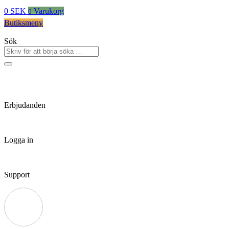
0
SEK
Varukorg
0
Butiksmeny
Sök
Erbjudanden
Logga in
Support