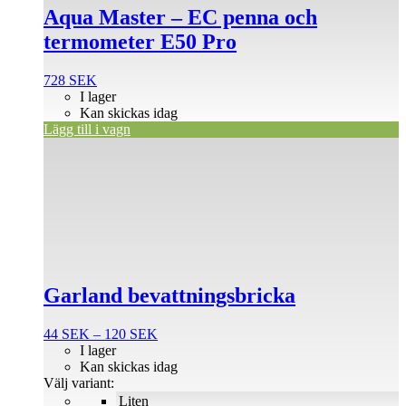
Aqua Master – EC penna och
termometer E50 Pro
728
SEK
I lager
Kan skickas idag
Lägg till i vagn
Den
här
produkten
har
flera
varianter.
De
olika
alternativen
Garland bevattningsbricka
kan
väljas
på
Prisintervall:
44
SEK
–
120
SEK
produktsidan
44 SEK
I lager
till
Kan skickas idag
120 SEK
Välj variant:
Liten