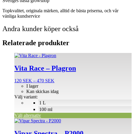
Sveriges bästa growshop
Topkvalitet, originala märken, alltid de bästa priserna, och vår
vänliga kundservice
Andra kunder köper också
Relaterade produkter
Den
här
produkten
Vita Race – Plagron
har
flera
Prisintervall:
120
SEK
–
470
SEK
varianter.
120 SEK
I lager
De
till
Kan skickas idag
olika
470 SEK
Välj variant:
alternativen
1 L
kan
väljas
100 ml
på
Välj alternativ
produktsidan
Vipar Spectra – P2000