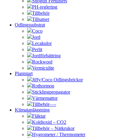
Shogun Fertilisers
PH-reglering
Tillbehör
Tillsatser
Odlingssubstrat
Coco
Jord
Lecakulor
Perlit
Jordförbättring
Rockwool
Vermiculite
Plantstart
Jiffy/Coco Odlingsbrickor
Rothormon
Sticklingpropagator
Värmemattor
Tillbehör—-
Klimatanläggning
Fläktar
Koldioxid – CO2
Tillbehör – Nätkrukor
Hygrometer / Thermometer