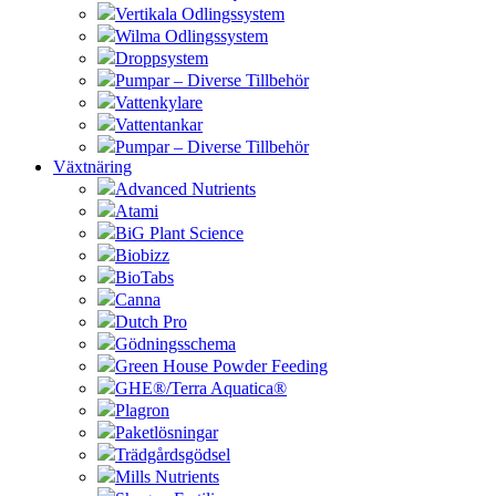
Vertikala Odlingssystem
Wilma Odlingssystem
Droppsystem
Pumpar – Diverse Tillbehör
Vattenkylare
Vattentankar
Pumpar – Diverse Tillbehör
Växtnäring
Advanced Nutrients
Atami
BiG Plant Science
Biobizz
BioTabs
Canna
Dutch Pro
Gödningsschema
Green House Powder Feeding
GHE®/Terra Aquatica®
Plagron
Paketlösningar
Trädgårdsgödsel
Mills Nutrients