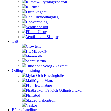
Klimat – Styrning/kontroll
Kulfilter
Luftfuktighet
Ona Luktborttagning
Uppvärmning
Ventilationskit
Fläkt – Utsug
Ventilation – Slangar
Tält
Growtent
HOMEbox®
Mammoth
Secret Jardin
Tillbehör / Scrog / Växtnät
Odlingsutrustning
Mylar Och Bassängfolie
Måttbägare M.m.
PH – EC-mätare
Plastkrukor, Fat Och Odlingsbrickor
Plantstöd
Skadedjurskontroll
Väskor
Efterbehandling