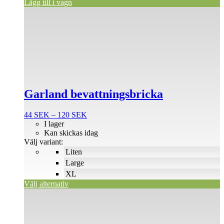
Lägg till i vagn
Den
här
produkten
har
flera
varianter.
De
olika
alternativen
Garland bevattningsbricka
kan
väljas
på
Prisintervall:
44
SEK
–
120
SEK
produktsidan
44 SEK
I lager
till
Kan skickas idag
120 SEK
Välj variant:
Liten
Large
XL
Välj alternativ