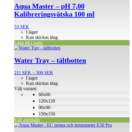
Aqua Master – pH 7,00
Kalibreringsvätska 100 ml
53
SEK
I lager
Kan skickas idag
Lägg till i vagn
Den
här
produkten
Water Tray – tältbotten
har
flera
Prisintervall:
211
SEK
–
500
SEK
varianter.
211 SEK
I lager
De
till
Kan skickas idag
olika
500 SEK
Välj variant:
alternativen
60x60
kan
väljas
120x120
på
90x90
produktsidan
150x150
Välj alternativ