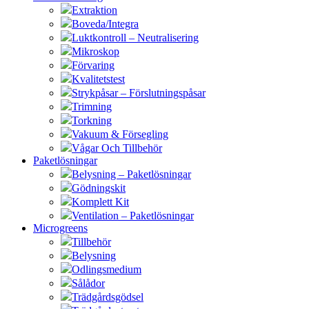
Extraktion
Boveda/Integra
Luktkontroll – Neutralisering
Mikroskop
Förvaring
Kvalitetstest
Strykpåsar – Förslutningspåsar
Trimning
Torkning
Vakuum & Försegling
Vågar Och Tillbehör
Paketlösningar
Belysning – Paketlösningar
Gödningskit
Komplett Kit
Ventilation – Paketlösningar
Microgreens
Tillbehör
Belysning
Odlingsmedium
Sålådor
Trädgårdsgödsel