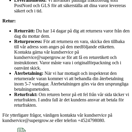
Leveransmetod:
Vi använder pålitliga fraktföretag som
PostNord och GLS för att säkerställa att dina varor levereras
säkert och i tid.
Retur:
Returrätt:
Du har 14 dagar på dig att returnera varor från den
dag du mottar dem.
Returprocess:
För att returnera en vara, skicka den tillbaka
till vår adress som anges på den medföljande etiketten.
Kontakta gärna vår kundservice på
kundservice@supergrow.se för att få en returetikett och
instruktioner. Varor måste vara i originalförpackning och i
oanvänt skick.
Återbetalning:
När vi har mottagit och inspekterat den
returnerade varan kommer vi att behandla din återbetalning
inom 5-7 vardagar. Återbetalningen görs via den ursprungliga
betalningsmetoden.
Returfrakt:
Om returen beror på ett fel från vår sida täcker vi
returfrakten. I andra fall är det kundens ansvar att betala för
returfrakten.
För ytterligare frågor, vänligen kontakta vår kundservice på
kundservice@supergrow.se eller telefon +4524798080.