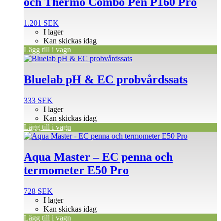
och Thermo Combo Pen P160 Pro
1.201
SEK
I lager
Kan skickas idag
Lägg till i vagn
Bluelab pH & EC probvårdssats
333
SEK
I lager
Kan skickas idag
Lägg till i vagn
Aqua Master – EC penna och
termometer E50 Pro
728
SEK
I lager
Kan skickas idag
Lägg till i vagn