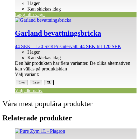
I lager
Kan skickas idag
Lägg till i vagn
Garland bevattningsbricka
44
SEK
–
120
SEK
Prisintervall: 44 SEK till 120 SEK
I lager
Kan skickas idag
Den här produkten har flera varianter. De olika alternativen
kan väljas på produktsidan
Välj variant:
Liten
Large
XL
Välj alternativ
Våra mest populära produkter
Relaterade produkter