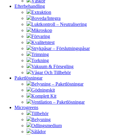
Väskor
Efterbehandling
Extraktion
Boveda/Integra
Luktkontroll – Neutralisering
Mikroskop
Förvaring
Kvalitetstest
Strykpåsar – Förslutningspåsar
Trimning
Torkning
Vakuum & Försegling
Vågar Och Tillbehör
Paketlösningar
Belysning – Paketlösningar
Gödningskit
Komplett Kit
Ventilation – Paketlösningar
Microgreens
Tillbehör
Belysning
Odlingsmedium
Sålådor