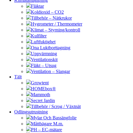
Klimatanläggning
Fläktar
Koldioxid – CO2
Tillbehör – Nätkrukor
Hygrometer / Thermometer
Klimat – Styrning/kontroll
Kulfilter
Luftfuktighet
Ona Luktborttagning
Uppvärmning
Ventilationskit
Fläkt – Utsug
Ventilation – Slangar
Tält
Growtent
HOMEbox®
Mammoth
Secret Jardin
Tillbehör / Scrog / Växtnät
Odlingsutrustning
Mylar Och Bassängfolie
Måttbägare M.m.
PH – EC-mätare