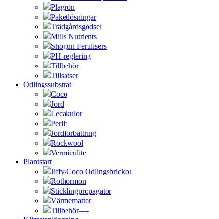
Plagron
Paketlösningar
Trädgårdsgödsel
Mills Nutrients
Shogun Fertilisers
PH-reglering
Tillbehör
Tillsatser
Odlingssubstrat
Coco
Jord
Lecakulor
Perlit
Jordförbättring
Rockwool
Vermiculite
Plantstart
Jiffy/Coco Odlingsbrickor
Rothormon
Sticklingpropagator
Värmemattor
Tillbehör—-