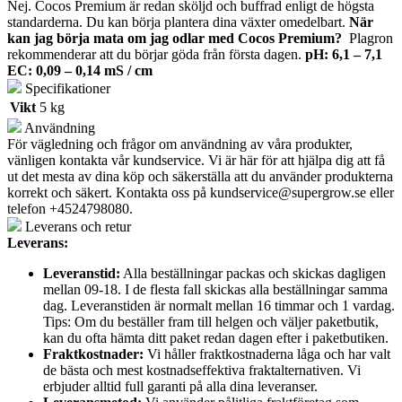
Nej. Cocos Premium är redan sköljd och buffrad enligt de högsta
standarderna. Du kan börja plantera dina växter omedelbart.
När
kan jag börja mata om jag odlar med Cocos Premium?
Plagron
rekommenderar att du börjar göda
från första dagen.
pH: 6,1 – 7,1
EC: 0,09 – 0,14 mS / cm
Specifikationer
Vikt
5 kg
Användning
För vägledning och frågor om användning av våra produkter,
vänligen kontakta vår kundservice. Vi är här för att hjälpa dig att få
ut det mesta av dina köp och säkerställa att du använder produkterna
korrekt och säkert. Kontakta oss på
kundservice@supergrow.se
eller
telefon +4524798080.
Leverans och retur
Leverans:
Leveranstid:
Alla beställningar packas och skickas dagligen
mellan 09-18. I de flesta fall skickas alla beställningar samma
dag. Leveranstiden är normalt mellan 16 timmar och 1 vardag.
Tips: Om du beställer fram till helgen och väljer paketbutik,
kan du ofta hämta ditt paket redan dagen efter i paketbutiken.
Fraktkostnader:
Vi håller fraktkostnaderna låga och har valt
de bästa och mest kostnadseffektiva fraktalternativen. Vi
erbjuder alltid full garanti på alla dina leveranser.