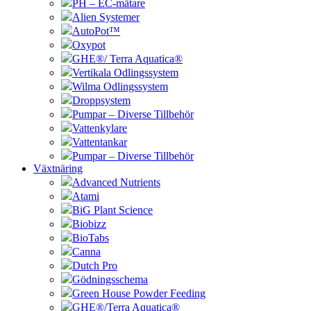
PH – EC-mätare
Alien Systemer
AutoPot™
Oxypot
GHE®/ Terra Aquatica®
Vertikala Odlingssystem
Wilma Odlingssystem
Droppsystem
Pumpar – Diverse Tillbehör
Vattenkylare
Vattentankar
Pumpar – Diverse Tillbehör
Växtnäring
Advanced Nutrients
Atami
BiG Plant Science
Biobizz
BioTabs
Canna
Dutch Pro
Gödningsschema
Green House Powder Feeding
GHE®/Terra Aquatica®