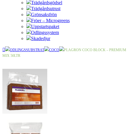
Trädgårdsgödsel
Trädgårdsutrust
Grönsaksfrön
Fröer – Microgreens
Uppstartspaket
Odlingssystem
Skadedjur
ODLINGSSUBSTRAT
COCO
PLAGRON COCO BLOCK – PREMIUM
MIX 50LTR