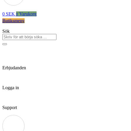
0
SEK
Varukorg
0
Butiksmeny
Sök
Erbjudanden
Logga in
Support