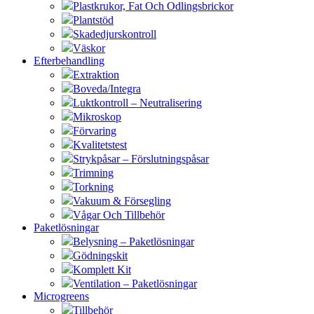
Plastkrukor, Fat Och Odlingsbrickor
Plantstöd
Skadedjurskontroll
Väskor
Efterbehandling
Extraktion
Boveda/Integra
Luktkontroll – Neutralisering
Mikroskop
Förvaring
Kvalitetstest
Strykpåsar – Förslutningspåsar
Trimning
Torkning
Vakuum & Försegling
Vågar Och Tillbehör
Paketlösningar
Belysning – Paketlösningar
Gödningskit
Komplett Kit
Ventilation – Paketlösningar
Microgreens
Tillbehör