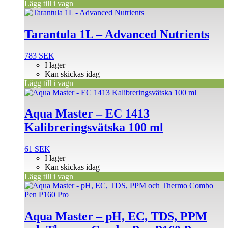
Lägg till i vagn
Tarantula 1L – Advanced Nutrients
783
SEK
I lager
Kan skickas idag
Lägg till i vagn
Aqua Master – EC 1413
Kalibreringsvätska 100 ml
61
SEK
I lager
Kan skickas idag
Lägg till i vagn
Aqua Master – pH, EC, TDS, PPM