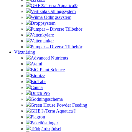
GHE®/ Terra Aquatica®
Vertikala Odlingssystem
Wilma Odlingssystem
Droppsystem
Pumpar – Diverse Tillbehör
Vattenkylare
Vattentankar
Pumpar – Diverse Tillbehör
Växtnäring
Advanced Nutrients
Atami
BiG Plant Science
Biobizz
BioTabs
Canna
Dutch Pro
Gödningsschema
Green House Powder Feeding
GHE®/Terra Aquatica®
Plagron
Paketlösningar
Trädgårdsgödsel