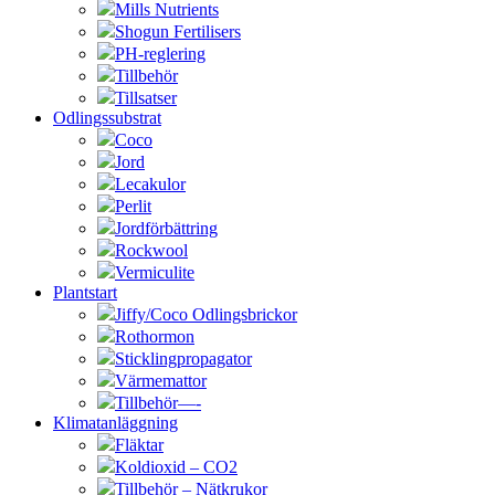
Mills Nutrients
Shogun Fertilisers
PH-reglering
Tillbehör
Tillsatser
Odlingssubstrat
Coco
Jord
Lecakulor
Perlit
Jordförbättring
Rockwool
Vermiculite
Plantstart
Jiffy/Coco Odlingsbrickor
Rothormon
Sticklingpropagator
Värmemattor
Tillbehör—-
Klimatanläggning
Fläktar
Koldioxid – CO2
Tillbehör – Nätkrukor