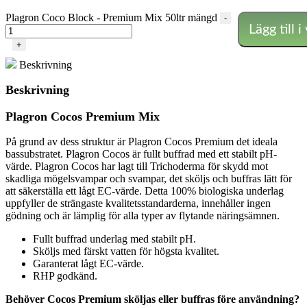
Plagron Coco Block - Premium Mix 50ltr mängd
-
Lägg till i
+
Beskrivning
Beskrivning
Plagron Cocos Premium Mix
På grund av dess struktur är Plagron Cocos Premium det ideala
bassubstratet. Plagron Cocos är fullt buffrad med ett stabilt pH-
värde. Plagron Cocos har lagt till Trichoderma för skydd mot
skadliga mögelsvampar och svampar, det sköljs och buffras lätt för
att säkerställa ett lågt EC-värde. Detta 100% biologiska underlag
uppfyller de strängaste kvalitetsstandarderna, innehåller ingen
gödning och är lämplig för alla typer av flytande näringsämnen.
Fullt buffrad underlag med stabilt pH.
Sköljs med färskt vatten för högsta kvalitet.
Garanterat lågt EC-värde.
RHP godkänd.
Behöver Cocos Premium sköljas eller buffras före användning?