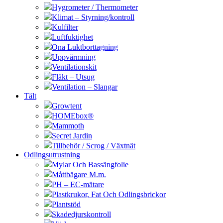
Hygrometer / Thermometer
Klimat – Styrning/kontroll
Kulfilter
Luftfuktighet
Ona Luktborttagning
Uppvärmning
Ventilationskit
Fläkt – Utsug
Ventilation – Slangar
Tält
Growtent
HOMEbox®
Mammoth
Secret Jardin
Tillbehör / Scrog / Växtnät
Odlingsutrustning
Mylar Och Bassängfolie
Måttbägare M.m.
PH – EC-mätare
Plastkrukor, Fat Och Odlingsbrickor
Plantstöd
Skadedjurskontroll