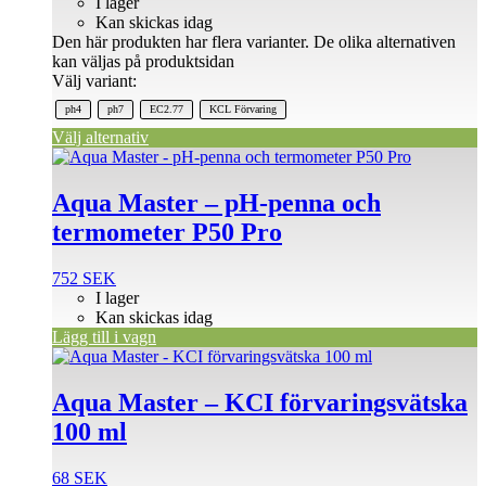
I lager
Kan skickas idag
Den här produkten har flera varianter. De olika alternativen
kan väljas på produktsidan
Välj variant:
ph4
ph7
EC2.77
KCL Förvaring
Välj alternativ
Aqua Master – pH-penna och
termometer P50 Pro
752
SEK
I lager
Kan skickas idag
Lägg till i vagn
Aqua Master – KCI förvaringsvätska
100 ml
68
SEK