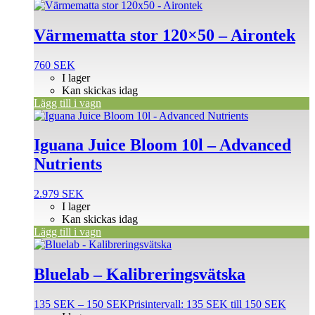
Värmematta stor 120×50 – Airontek
760
SEK
I lager
Kan skickas idag
Lägg till i vagn
Iguana Juice Bloom 10l – Advanced
Nutrients
2.979
SEK
I lager
Kan skickas idag
Lägg till i vagn
Bluelab – Kalibreringsvätska
135
SEK
–
150
SEK
Prisintervall: 135 SEK till 150 SEK