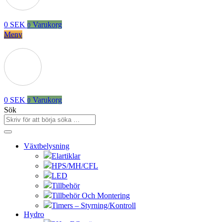
0
SEK
Varukorg
0
Meny
0
SEK
Varukorg
0
Sök
Växtbelysning
Elartiklar
HPS/MH/CFL
LED
Tillbehör
Tillbehör Och Montering
Timers – Styrning/Kontroll
Hydro