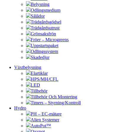
Belysning
Odlingsmedium
Sålådor
Trädgårdsgödsel
Trädgårdsutrust
Grönsaksfrön
Fröer – Microgreens
Uppstartspaket
Odlingssystem
Skadedjur
Växtbelysning
Elartiklar
HPS/MH/CFL
LED
Tillbehör
Tillbehör Och Montering
Timers – Styrning/Kontroll
Hydro
PH – EC-mätare
Alien Systemer
AutoPot™
Oxypot