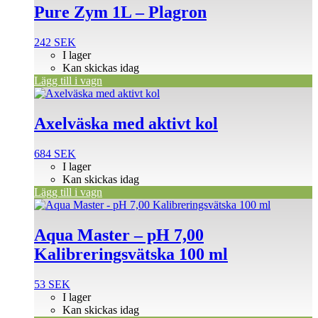
Pure Zym 1L – Plagron
242
SEK
I lager
Kan skickas idag
Lägg till i vagn
Axelväska med aktivt kol
684
SEK
I lager
Kan skickas idag
Lägg till i vagn
Aqua Master – pH 7,00
Kalibreringsvätska 100 ml
53
SEK
I lager
Kan skickas idag