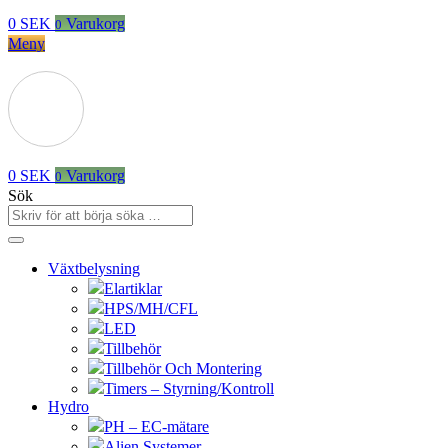
0
SEK
Varukorg
0
Meny
0
SEK
Varukorg
0
Sök
Växtbelysning
Elartiklar
HPS/MH/CFL
LED
Tillbehör
Tillbehör Och Montering
Timers – Styrning/Kontroll
Hydro
PH – EC-mätare
Alien Systemer