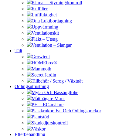
Klimat – Styrning/kontroll
Kulfilter
Luftfuktighet
Ona Luktborttagning
Uppvärmning
Ventilationskit
Fläkt – Utsug
Ventilation – Slangar
Tält
Growtent
HOMEbox®
Mammoth
Secret Jardin
Tillbehör / Scrog / Växtnät
Odlingsutrustning
Mylar Och Bassängfolie
Måttbägare M.m.
PH – EC-mätare
Plastkrukor, Fat Och Odlingsbrickor
Plantstöd
Skadedjurskontroll
Väskor
Efterbehandling