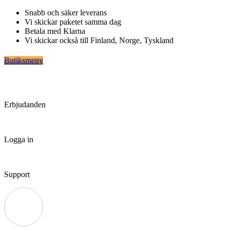
Hoppa
Snabb och säker leverans
till
Vi skickar paketet samma dag
innehåll
Betala med Klarna
Vi skickar också till Finland, Norge, Tyskland
Butiksmeny
Erbjudanden
Logga in
Support