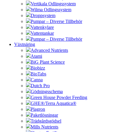
Vertikala Odlingssystem
Wilma Odlingssystem
Droppsystem
Pumpar – Diverse Tillbehör
Vattenkylare
Vattentankar
Pumpar – Diverse Tillbehör
Växtnäring
Advanced Nutrients
Atami
BiG Plant Science
Biobizz
BioTabs
Canna
Dutch Pro
Gödningsschema
Green House Powder Feeding
GHE®/Terra Aquatica®
Plagron
Paketlösningar
Trädgårdsgödsel
Mills Nutrients