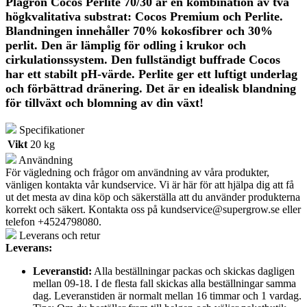
Plagron Cocos Perlite 70/30 är en kombination av två
högkvalitativa substrat: Cocos Premium och Perlite.
Blandningen innehåller 70% kokosfibrer och 30%
perlit. Den är lämplig för odling i krukor och
cirkulationssystem. Den fullständigt buffrade Cocos
har ett stabilt pH-värde. Perlite ger ett luftigt underlag
och förbättrad dränering. Det är en idealisk blandning
för tillväxt och blomning av din växt!
Specifikationer
Vikt
20 kg
Användning
För vägledning och frågor om användning av våra produkter,
vänligen kontakta vår kundservice. Vi är här för att hjälpa dig att få
ut det mesta av dina köp och säkerställa att du använder produkterna
korrekt och säkert. Kontakta oss på
kundservice@supergrow.se
eller
telefon +4524798080.
Leverans och retur
Leverans:
Leveranstid:
Alla beställningar packas och skickas dagligen
mellan 09-18. I de flesta fall skickas alla beställningar samma
dag. Leveranstiden är normalt mellan 16 timmar och 1 vardag.