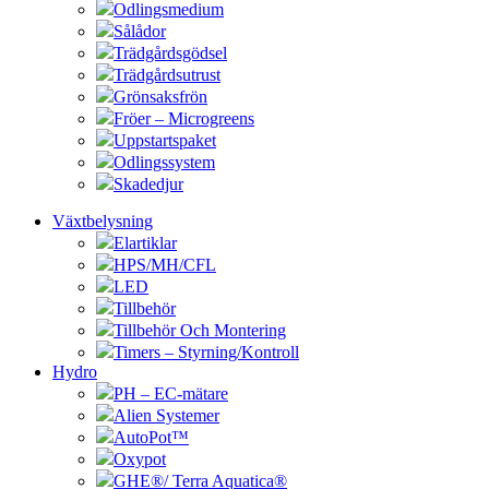
Odlingsmedium
Sålådor
Trädgårdsgödsel
Trädgårdsutrust
Grönsaksfrön
Fröer – Microgreens
Uppstartspaket
Odlingssystem
Skadedjur
Växtbelysning
Elartiklar
HPS/MH/CFL
LED
Tillbehör
Tillbehör Och Montering
Timers – Styrning/Kontroll
Hydro
PH – EC-mätare
Alien Systemer
AutoPot™
Oxypot
GHE®/ Terra Aquatica®