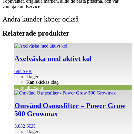
Topkvalitet, originala märken, alltid de bästa priserna, och vår
vänliga kundservice
Andra kunder köper också
Relaterade produkter
Axelväska med aktivt kol
684
SEK
I lager
Kan skickas idag
Lägg till i vagn
Omvänd Osmosfilter – Power Grow
500 Growmax
3.032
SEK
I lager