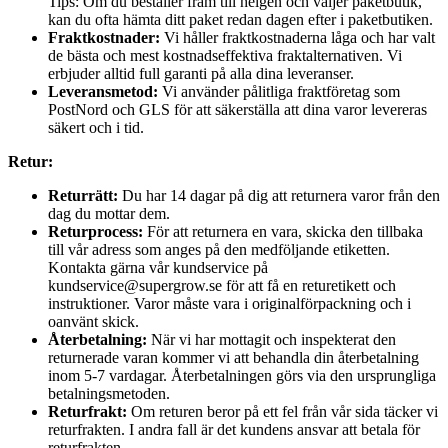
Tips: Om du beställer fram till helgen och väljer paketbutik,
kan du ofta hämta ditt paket redan dagen efter i paketbutiken.
Fraktkostnader:
Vi håller fraktkostnaderna låga och har valt
de bästa och mest kostnadseffektiva fraktalternativen. Vi
erbjuder alltid full garanti på alla dina leveranser.
Leveransmetod:
Vi använder pålitliga fraktföretag som
PostNord och GLS för att säkerställa att dina varor levereras
säkert och i tid.
Retur:
Returrätt:
Du har 14 dagar på dig att returnera varor från den
dag du mottar dem.
Returprocess:
För att returnera en vara, skicka den tillbaka
till vår adress som anges på den medföljande etiketten.
Kontakta gärna vår kundservice på
kundservice@supergrow.se för att få en returetikett och
instruktioner. Varor måste vara i originalförpackning och i
oanvänt skick.
Återbetalning:
När vi har mottagit och inspekterat den
returnerade varan kommer vi att behandla din återbetalning
inom 5-7 vardagar. Återbetalningen görs via den ursprungliga
betalningsmetoden.
Returfrakt:
Om returen beror på ett fel från vår sida täcker vi
returfrakten. I andra fall är det kundens ansvar att betala för
returfrakten.