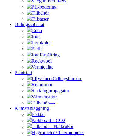
Shogun Fertilisers
PH-reglering
Tillbehör
Tillsatser
Odlingssubstrat
Coco
Jord
Lecakulor
Perlit
Jordförbättring
Rockwool
Vermiculite
Plantstart
Jiffy/Coco Odlingsbrickor
Rothormon
Sticklingpropagator
Värmemattor
Tillbehör—-
Klimatanläggning
Fläktar
Koldioxid – CO2
Tillbehör – Nätkrukor
Hygrometer / Thermometer