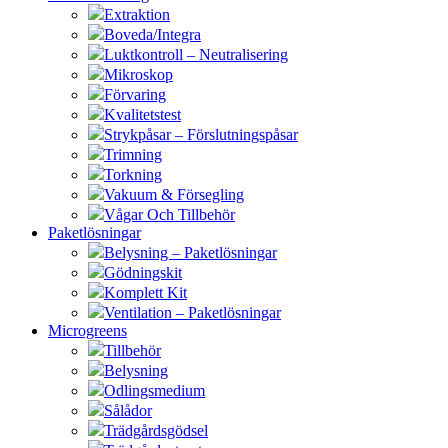
Extraktion
Boveda/Integra
Luktkontroll – Neutralisering
Mikroskop
Förvaring
Kvalitetstest
Strykpåsar – Förslutningspåsar
Trimning
Torkning
Vakuum & Försegling
Vågar Och Tillbehör
Paketlösningar
Belysning – Paketlösningar
Gödningskit
Komplett Kit
Ventilation – Paketlösningar
Microgreens
Tillbehör
Belysning
Odlingsmedium
Sålådor
Trädgårdsgödsel