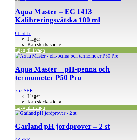
Aqua Master – EC 1413
Kalibreringsvätska 100 ml
61
SEK
I lager
Kan skickas idag
Lägg till i vagn
Aqua Master – pH-penna och
termometer P50 Pro
752
SEK
I lager
Kan skickas idag
Lägg till i vagn
Garland pH jordprover – 2 st
43
SEK