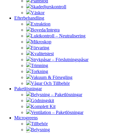
Plantstöd
Skadedjurskontroll
Väskor
Efterbehandling
Extraktion
Boveda/Integra
Luktkontroll – Neutralisering
Mikroskop
Förvaring
Kvalitetstest
Strykpåsar – Förslutningspåsar
Trimning
Torkning
Vakuum & Försegling
Vågar Och Tillbehör
Paketlösningar
Belysning – Paketlösningar
Gödningskit
Komplett Kit
Ventilation – Paketlösningar
Microgreens
Tillbehör
Belysning