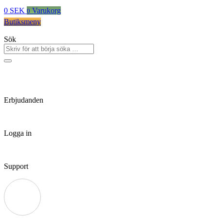
0
SEK
Varukorg
0
Butiksmeny
Sök
Erbjudanden
Logga in
Support