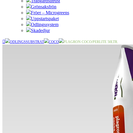
Trädgårdsutrust
Grönsaksfrön
Fröer – Microgreens
Uppstartspaket
Odlingssystem
Skadedjur
ODLINGSSUBSTRAT
COCO
PLAGRON COCO/PERLITE 50LTR.