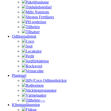
Paketlösningar
Trädgårdsgödsel
Mills Nutrients
Shogun Fertilisers
PH-reglering
Tillbehör
Tillsatser
Odlingssubstrat
Coco
Jord
Lecakulor
Perlit
Jordförbättring
Rockwool
Vermiculite
Plantstart
Jiffy/Coco Odlingsbrickor
Rothormon
Sticklingpropagator
Värmemattor
Tillbehör—-
Klimatanläggning
Fläktar