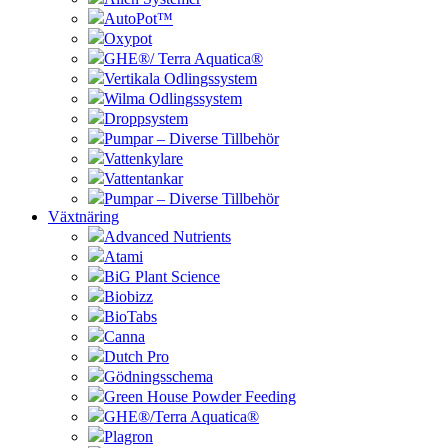
AutoPot™
Oxypot
GHE®/ Terra Aquatica®
Vertikala Odlingssystem
Wilma Odlingssystem
Droppsystem
Pumpar – Diverse Tillbehör
Vattenkylare
Vattentankar
Pumpar – Diverse Tillbehör
Växtnäring
Advanced Nutrients
Atami
BiG Plant Science
Biobizz
BioTabs
Canna
Dutch Pro
Gödningsschema
Green House Powder Feeding
GHE®/Terra Aquatica®
Plagron