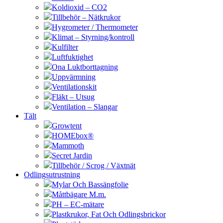
Koldioxid – CO2
Tillbehör – Nätkrukor
Hygrometer / Thermometer
Klimat – Styrning/kontroll
Kulfilter
Luftfuktighet
Ona Luktborttagning
Uppvärmning
Ventilationskit
Fläkt – Utsug
Ventilation – Slangar
Tält
Growtent
HOMEbox®
Mammoth
Secret Jardin
Tillbehör / Scrog / Växtnät
Odlingsutrustning
Mylar Och Bassängfolie
Måttbägare M.m.
PH – EC-mätare
Plastkrukor, Fat Och Odlingsbrickor