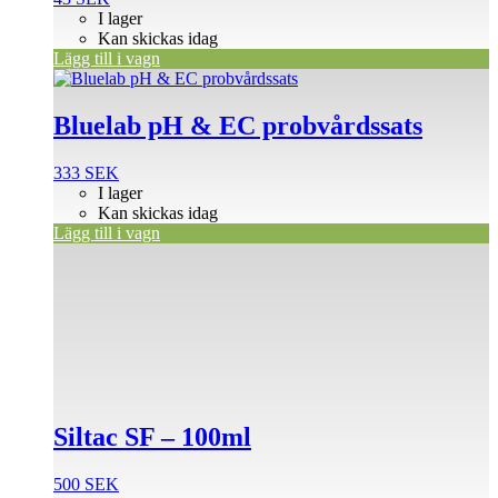
I lager
Kan skickas idag
Lägg till i vagn
Bluelab pH & EC probvårdssats
333
SEK
I lager
Kan skickas idag
Lägg till i vagn
Siltac SF – 100ml
500
SEK