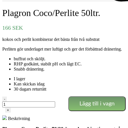
Plagron Coco/Perlite 50ltr.
166
SEK
kokos och perlit kombinerar det bästa från två substrat
Perliten gör underlaget mer luftigt och ger det förbättrad dränering.
buffrat och sköljt.
RHP godkänt, stabilt pH och lågt EC.
Snabb dränering.
I lager
Kan skickas idag
30 dagars returrätt
Plagron
-
Lägg till i vagn
Coco/Perlite
50ltr.
+
mängd
Beskrivning