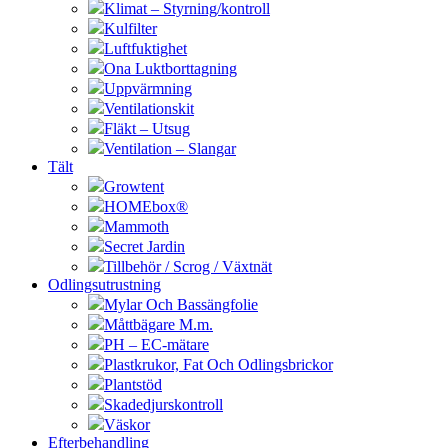
Klimat – Styrning/kontroll
Kulfilter
Luftfuktighet
Ona Luktborttagning
Uppvärmning
Ventilationskit
Fläkt – Utsug
Ventilation – Slangar
Tält
Growtent
HOMEbox®
Mammoth
Secret Jardin
Tillbehör / Scrog / Växtnät
Odlingsutrustning
Mylar Och Bassängfolie
Måttbägare M.m.
PH – EC-mätare
Plastkrukor, Fat Och Odlingsbrickor
Plantstöd
Skadedjurskontroll
Väskor
Efterbehandling