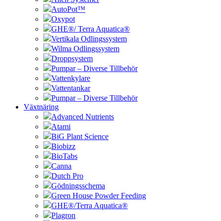
AutoPot™
Oxypot
GHE®/ Terra Aquatica®
Vertikala Odlingssystem
Wilma Odlingssystem
Droppsystem
Pumpar – Diverse Tillbehör
Vattenkylare
Vattentankar
Pumpar – Diverse Tillbehör
Växtnäring
Advanced Nutrients
Atami
BiG Plant Science
Biobizz
BioTabs
Canna
Dutch Pro
Gödningsschema
Green House Powder Feeding
GHE®/Terra Aquatica®
Plagron