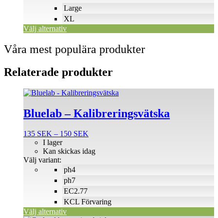
väljas
Large
på
XL
produktsidan
Välj alternativ
Våra mest populära produkter
Relaterade produkter
Den
här
produkten
Bluelab – Kalibreringsvätska
har
flera
Prisintervall:
135
SEK
–
150
SEK
varianter.
135 SEK
I lager
De
till
Kan skickas idag
olika
150 SEK
Välj variant:
alternativen
ph4
kan
väljas
ph7
på
EC2.77
produktsidan
KCL Förvaring
Välj alternativ