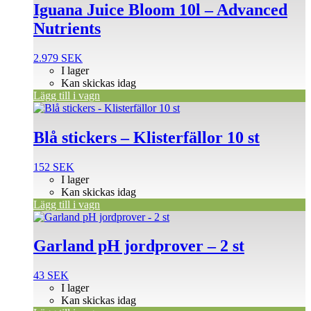
Iguana Juice Bloom 10l – Advanced
Nutrients
2.979
SEK
I lager
Kan skickas idag
Lägg till i vagn
Blå stickers – Klisterfällor 10 st
152
SEK
I lager
Kan skickas idag
Lägg till i vagn
Garland pH jordprover – 2 st
43
SEK
I lager
Kan skickas idag