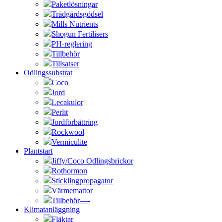
Paketlösningar
Trädgårdsgödsel
Mills Nutrients
Shogun Fertilisers
PH-reglering
Tillbehör
Tillsatser
Odlingssubstrat
Coco
Jord
Lecakulor
Perlit
Jordförbättring
Rockwool
Vermiculite
Plantstart
Jiffy/Coco Odlingsbrickor
Rothormon
Sticklingpropagator
Värmemattor
Tillbehör—-
Klimatanläggning
Fläktar