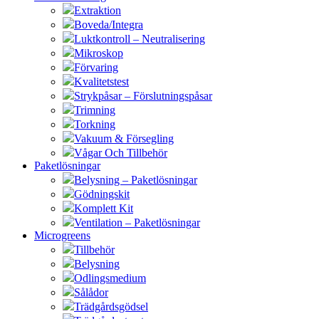
Extraktion
Boveda/Integra
Luktkontroll – Neutralisering
Mikroskop
Förvaring
Kvalitetstest
Strykpåsar – Förslutningspåsar
Trimning
Torkning
Vakuum & Försegling
Vågar Och Tillbehör
Paketlösningar
Belysning – Paketlösningar
Gödningskit
Komplett Kit
Ventilation – Paketlösningar
Microgreens
Tillbehör
Belysning
Odlingsmedium
Sålådor
Trädgårdsgödsel