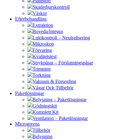
Plantstöd
Skadedjurskontroll
Väskor
Efterbehandling
Extraktion
Boveda/Integra
Luktkontroll – Neutralisering
Mikroskop
Förvaring
Kvalitetstest
Strykpåsar – Förslutningspåsar
Trimning
Torkning
Vakuum & Försegling
Vågar Och Tillbehör
Paketlösningar
Belysning – Paketlösningar
Gödningskit
Komplett Kit
Ventilation – Paketlösningar
Microgreens
Tillbehör
Belysning