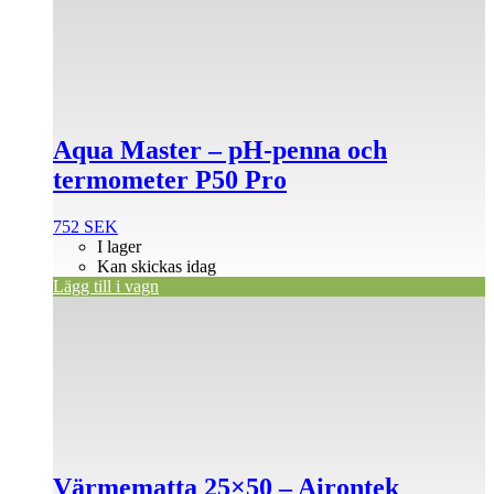
Aqua Master – pH-penna och
termometer P50 Pro
752
SEK
I lager
Kan skickas idag
Lägg till i vagn
Värmematta 25×50 – Airontek