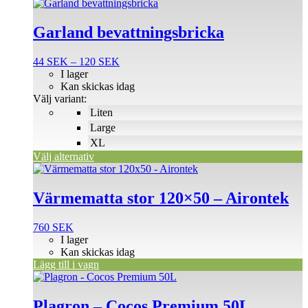
Den
här
produkten
Garland bevattningsbricka
har
flera
Prisintervall:
44
SEK
–
120
SEK
varianter.
44 SEK
I lager
De
till
Kan skickas idag
olika
120 SEK
Välj variant:
alternativen
Liten
kan
väljas
Large
på
XL
produktsidan
Välj alternativ
Värmematta stor 120×50 – Airontek
760
SEK
I lager
Kan skickas idag
Lägg till i vagn
Plagron – Cocos Premium 50L