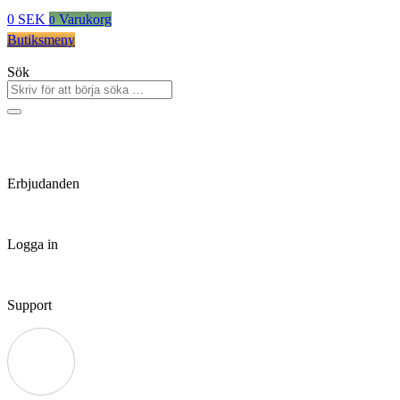
0
SEK
Varukorg
0
Butiksmeny
Sök
Erbjudanden
Logga in
Support