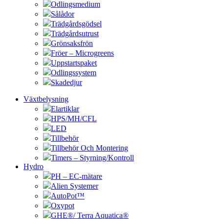
Odlingsmedium
Sålådor
Trädgårdsgödsel
Trädgårdsutrust
Grönsaksfrön
Fröer – Microgreens
Uppstartspaket
Odlingssystem
Skadedjur
Växtbelysning
Elartiklar
HPS/MH/CFL
LED
Tillbehör
Tillbehör Och Montering
Timers – Styrning/Kontroll
Hydro
PH – EC-mätare
Alien Systemer
AutoPot™
Oxypot
GHE®/ Terra Aquatica®