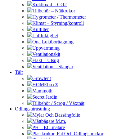
Koldioxid – CO2
Tillbehör – Nätkrukor
Hygrometer / Thermometer
Klimat – Styrning/kontroll
Kulfilter
Luftfuktighet
Ona Luktborttagning
Uppvärmning
Ventilationskit
Fläkt – Utsug
Ventilation – Slangar
Tält
Growtent
HOMEbox®
Mammoth
Secret Jardin
Tillbehör / Scrog / Växtnät
Odlingsutrustning
Mylar Och Bassängfolie
Måttbägare M.m.
PH – EC-mätare
Plastkrukor, Fat Och Odlingsbrickor