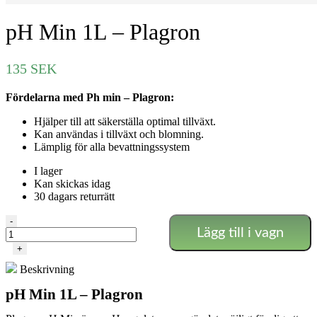
pH Min 1L – Plagron
135
SEK
Fördelarna med Ph min – Plagron:
Hjälper till att säkerställa optimal tillväxt.
Kan användas i tillväxt och blomning.
Lämplig för alla bevattningssystem
I lager
Kan skickas idag
30 dagars returrätt
pH
-
Lägg till i vagn
Min
1L
+
-
Beskrivning
Plagron
mängd
pH Min 1L – Plagron