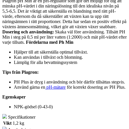
Plagron pH Min är en pH-regulator som gör det möjligt för dig att
minska pH-värdet i din näringslösning till den idealiska nivån på
5,5-6,5. Det är viktigt att säkerställa en blandning med rätt pH-
värde, eftersom du då säkerställer att växten kan ta upp rätt
näringsämnen i rätt proportioner. Detta har sedan en positiv effekt på
växtens ämnesomsättning, vilket gör att växten växer snabbare.
Dosering och användning:
Skaka väl före användning. Tillsätt PH
Min i steg på 0,5 ml per liter vatten (1:2000) och mät pH-värdet efter
varje tillsats.
Fördelarna med Ph Min
Hjälper till att säkerställa optimal tillväxt.
Kan användas i tillväxt och blomning.
Lämplig för alla bevattningssystem
Tips från Plagron:
PH Plus är dryg i användning och bör därför tillsättas stegvis.
Använd gärna en
pH-mätare
för korrekt dosering av PH Plus.
Egenskaper
NPK-gödsel (0-43-0)
Specifikationer
Vikt
1,2 kg