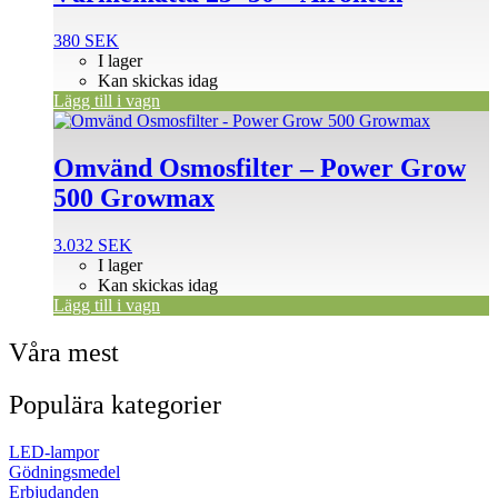
380
SEK
I lager
Kan skickas idag
Lägg till i vagn
Omvänd Osmosfilter – Power Grow
500 Growmax
3.032
SEK
I lager
Kan skickas idag
Lägg till i vagn
Våra mest
Populära kategorier
LED-lampor
Gödningsmedel
Erbjudanden