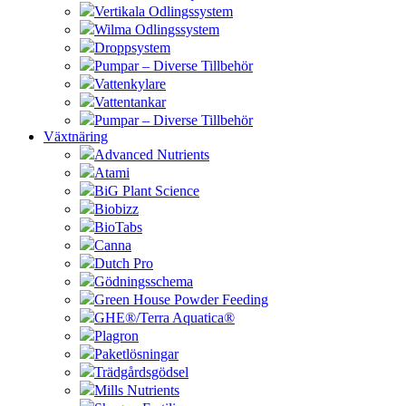
Vertikala Odlingssystem
Wilma Odlingssystem
Droppsystem
Pumpar – Diverse Tillbehör
Vattenkylare
Vattentankar
Pumpar – Diverse Tillbehör
Växtnäring
Advanced Nutrients
Atami
BiG Plant Science
Biobizz
BioTabs
Canna
Dutch Pro
Gödningsschema
Green House Powder Feeding
GHE®/Terra Aquatica®
Plagron
Paketlösningar
Trädgårdsgödsel
Mills Nutrients