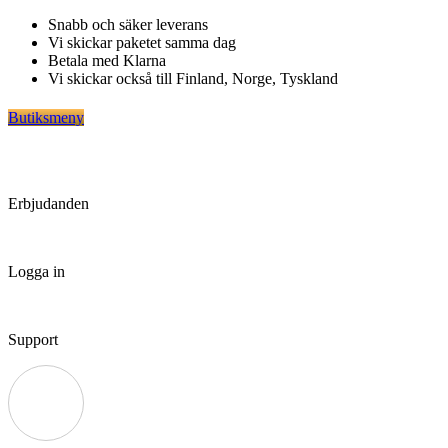
Hoppa
Snabb och säker leverans
till
Vi skickar paketet samma dag
innehåll
Betala med Klarna
Vi skickar också till Finland, Norge, Tyskland
Butiksmeny
Erbjudanden
Logga in
Support