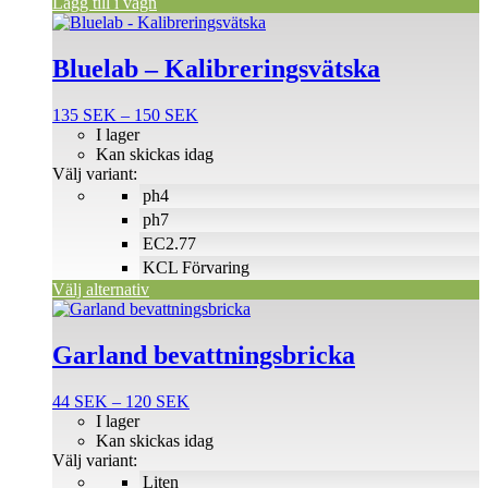
Lägg till i vagn
Den
här
produkten
Bluelab – Kalibreringsvätska
har
flera
Prisintervall:
135
SEK
–
150
SEK
varianter.
135 SEK
I lager
De
till
Kan skickas idag
olika
150 SEK
Välj variant:
alternativen
ph4
kan
väljas
ph7
på
EC2.77
produktsidan
KCL Förvaring
Välj alternativ
Den
här
produkten
Garland bevattningsbricka
har
flera
Prisintervall:
44
SEK
–
120
SEK
varianter.
44 SEK
I lager
De
till
Kan skickas idag
olika
120 SEK
Välj variant:
alternativen
Liten
kan