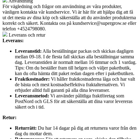
Användning
För vägledning och frågor om användning av våra produkter,
vänligen kontakta vår kundservice. Vi är här för att hjälpa dig att få
ut det mesta av dina köp och säkerställa att du använder produkterna
korrekt och säkert. Kontakta oss på
kundservice@supergrow.se
eller
telefon +4524798080.
Leverans och retur
Leverans:
Leveranstid:
Alla beställningar packas och skickas dagligen
mellan 09-18. I de flesta fall skickas alla beställningar samma
dag. Leveranstiden är normalt mellan 16 timmar och 1 vardag.
Tips: Om du beställer fram till helgen och väljer paketbutik,
kan du ofta hämta ditt paket redan dagen efter i paketbutiken.
Fraktkostnader:
Vi håller fraktkostnaderna låga och har valt
de bästa och mest kostnadseffektiva fraktalternativen. Vi
erbjuder alltid full garanti på alla dina leveranser.
Leveransmetod:
Vi använder pålitliga fraktföretag som
PostNord och GLS för att säkerställa att dina varor levereras
säkert och i tid.
Retur:
Returrätt:
Du har 14 dagar på dig att returnera varor från den
dag du mottar dem.