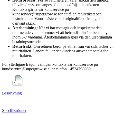
Returprocess:
För att returnera en vara, skicka den tillbaka
till vår adress som anges på den medföljande etiketten.
Kontakta gärna vår kundservice på
kundservice@supergrow.se för att få en returetikett och
instruktioner. Varor måste vara i originalförpackning och i
oanvänt skick.
Återbetalning:
När vi har mottagit och inspekterat den
returnerade varan kommer vi att behandla din återbetalning
inom 5-7 vardagar. Återbetalningen görs via den ursprungliga
betalningsmetoden.
Returfrakt:
Om returen beror på ett fel från vår sida täcker vi
returfrakten. I andra fall är det kundens ansvar att betala för
returfrakten.
För ytterligare frågor, vänligen kontakta vår kundservice på
kundservice@supergrow.se eller telefon +4524798080.
Beskrivning
Specifikationer