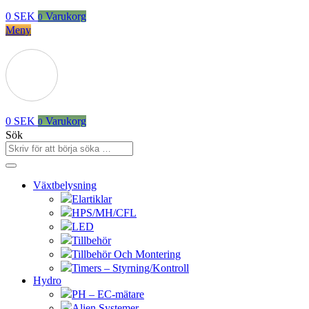
0
SEK
Varukorg
0
Meny
0
SEK
Varukorg
0
Sök
Växtbelysning
Elartiklar
HPS/MH/CFL
LED
Tillbehör
Tillbehör Och Montering
Timers – Styrning/Kontroll
Hydro
PH – EC-mätare
Alien Systemer