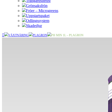
Trädgårdsutrust
Grönsaksfrön
Fröer – Microgreens
Uppstartspaket
Odlingssystem
Skadedjur
VÄXTNÄRING
PLAGRON
PH MIN 1L – PLAGRON