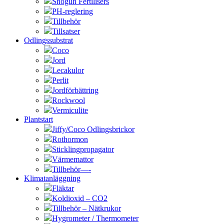
Shogun Fertilisers
PH-reglering
Tillbehör
Tillsatser
Odlingssubstrat
Coco
Jord
Lecakulor
Perlit
Jordförbättring
Rockwool
Vermiculite
Plantstart
Jiffy/Coco Odlingsbrickor
Rothormon
Sticklingpropagator
Värmemattor
Tillbehör—-
Klimatanläggning
Fläktar
Koldioxid – CO2
Tillbehör – Nätkrukor
Hygrometer / Thermometer