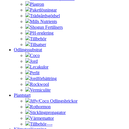
Plagron
Paketlösningar
Trädgårdsgödsel
Mills Nutrients
Shogun Fertilisers
PH-reglering
Tillbehör
Tillsatser
Odlingssubstrat
Coco
Jord
Lecakulor
Perlit
Jordförbättring
Rockwool
Vermiculite
Plantstart
Jiffy/Coco Odlingsbrickor
Rothormon
Sticklingpropagator
Värmemattor
Tillbehör—-