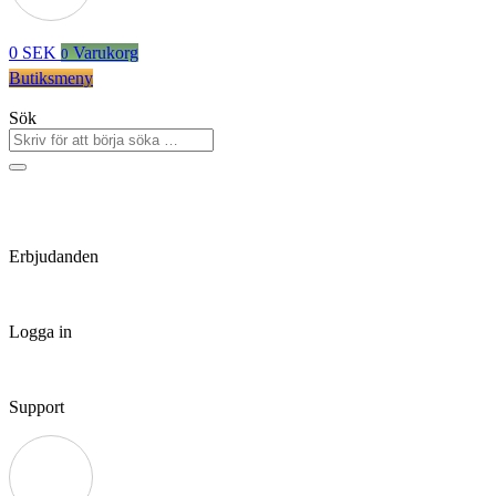
0
SEK
Varukorg
0
Butiksmeny
Sök
Erbjudanden
Logga in
Support