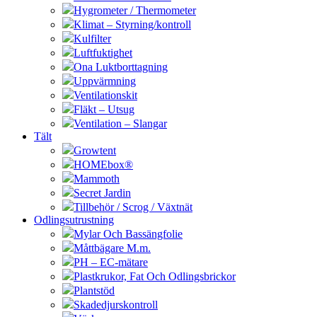
Hygrometer / Thermometer
Klimat – Styrning/kontroll
Kulfilter
Luftfuktighet
Ona Luktborttagning
Uppvärmning
Ventilationskit
Fläkt – Utsug
Ventilation – Slangar
Tält
Growtent
HOMEbox®
Mammoth
Secret Jardin
Tillbehör / Scrog / Växtnät
Odlingsutrustning
Mylar Och Bassängfolie
Måttbägare M.m.
PH – EC-mätare
Plastkrukor, Fat Och Odlingsbrickor
Plantstöd
Skadedjurskontroll