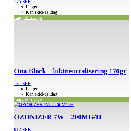
175
SEK
I lager
Kan skickas idag
Lägg till i vagn
Ona Block – luktneutralisering 170gr
181
SEK
I lager
Kan skickas idag
Lägg till i vagn
OZONIZER 7W – 200MG/H
912
SEK