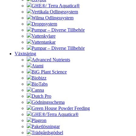
GHE®/ Terra Aquatica®
Vertikala Odlingssystem
Wilma Odlingssystem
Droppsystem
Pumpar – Diverse Tillbehör
Vattenkylare
Vattentankar
Pumpar – Diverse Tillbehör
Växtnäring
Advanced Nutrients
Atami
BiG Plant Science
Biobizz
BioTabs
Canna
Dutch Pro
Gödningsschema
Green House Powder Feeding
GHE®/Terra Aquatica®
Plagron
Paketlösningar
Trädgårdsgödsel