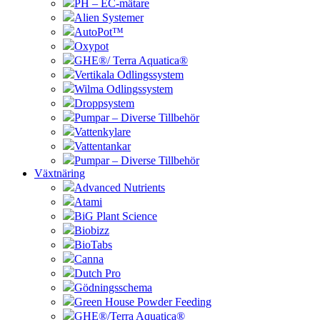
PH – EC-mätare
Alien Systemer
AutoPot™
Oxypot
GHE®/ Terra Aquatica®
Vertikala Odlingssystem
Wilma Odlingssystem
Droppsystem
Pumpar – Diverse Tillbehör
Vattenkylare
Vattentankar
Pumpar – Diverse Tillbehör
Växtnäring
Advanced Nutrients
Atami
BiG Plant Science
Biobizz
BioTabs
Canna
Dutch Pro
Gödningsschema
Green House Powder Feeding
GHE®/Terra Aquatica®