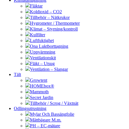
Klimatanläggning
Fläktar
Koldioxid – CO2
Tillbehör – Nätkrukor
Hygrometer / Thermometer
Klimat – Styrning/kontroll
Kulfilter
Luftfuktighet
Ona Luktborttagning
Uppvärmning
Ventilationskit
Fläkt – Utsug
Ventilation – Slangar
Tält
Growtent
HOMEbox®
Mammoth
Secret Jardin
Tillbehör / Scrog / Växtnät
Odlingsutrustning
Mylar Och Bassängfolie
Måttbägare M.m.
PH – EC-mätare