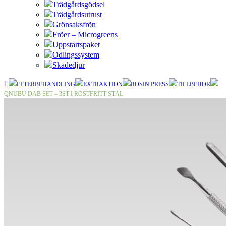
Trädgårdsgödsel
Trädgårdsutrust
Grönsaksfrön
Fröer – Microgreens
Uppstartspaket
Odlingssystem
Skadedjur
EFTERBEHANDLING
EXTRAKTION
ROSIN PRESS
TILLBEHÖR
QNUBU DAB SET – 3ST I ROSTFRITT STÅL