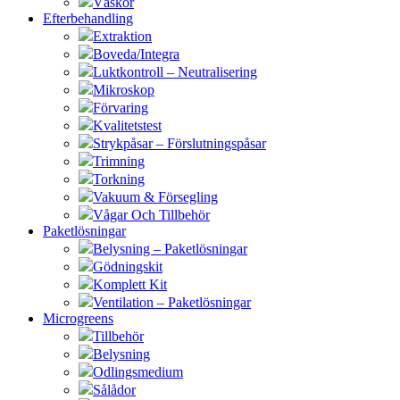
Väskor
Efterbehandling
Extraktion
Boveda/Integra
Luktkontroll – Neutralisering
Mikroskop
Förvaring
Kvalitetstest
Strykpåsar – Förslutningspåsar
Trimning
Torkning
Vakuum & Försegling
Vågar Och Tillbehör
Paketlösningar
Belysning – Paketlösningar
Gödningskit
Komplett Kit
Ventilation – Paketlösningar
Microgreens
Tillbehör
Belysning
Odlingsmedium
Sålådor