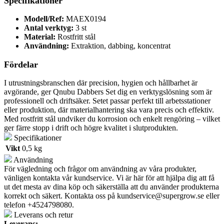
Specifikationer
Modell/Ref:
MAEX0194
Antal verktyg:
3 st
Material:
Rostfritt stål
Användning:
Extraktion, dabbing, koncentrat
Fördelar
I utrustningsbranschen där precision, hygien och hållbarhet är
avgörande, ger Qnubu Dabbers Set dig en verktygslösning som är
professionell och driftsäker. Setet passar perfekt till arbetsstationer
eller produktion, där materialhantering ska vara precis och effektiv.
Med rostfritt stål undviker du korrosion och enkelt rengöring – vilket
ger färre stopp i drift och högre kvalitet i slutprodukten.
Specifikationer
Vikt
0,5 kg
Användning
För vägledning och frågor om användning av våra produkter,
vänligen kontakta vår kundservice. Vi är här för att hjälpa dig att få
ut det mesta av dina köp och säkerställa att du använder produkterna
korrekt och säkert. Kontakta oss på
kundservice@supergrow.se
eller
telefon +4524798080.
Leverans och retur
Leverans: