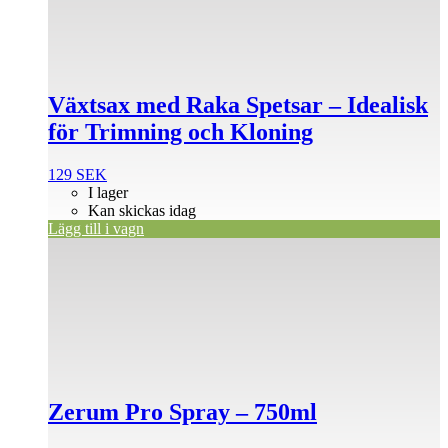
Växtsax med Raka Spetsar – Idealisk
för Trimning och Kloning
129
SEK
I lager
Kan skickas idag
Lägg till i vagn
Zerum Pro Spray – 750ml