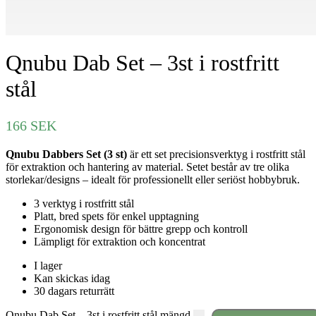
Qnubu Dab Set – 3st i rostfritt
stål
166
SEK
Qnubu Dabbers Set (3 st)
är ett set precisionsverktyg i rostfritt stål
för extraktion och hantering av material. Setet består av tre olika
storlekar/designs – idealt för professionellt eller seriöst hobbybruk.
3 verktyg i rostfritt stål
Platt, bred spets för enkel upptagning
Ergonomisk design för bättre grepp och kontroll
Lämpligt för extraktion och koncentrat
I lager
Kan skickas idag
30 dagars returrätt
Qnubu Dab Set – 3st i rostfritt stål mängd
-