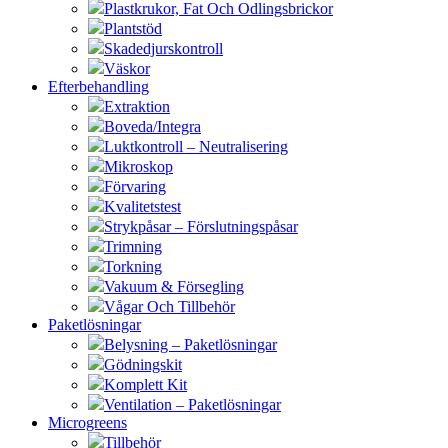
Plastkrukor, Fat Och Odlingsbrickor
Plantstöd
Skadedjurskontroll
Väskor
Efterbehandling
Extraktion
Boveda/Integra
Luktkontroll – Neutralisering
Mikroskop
Förvaring
Kvalitetstest
Strykpåsar – Förslutningspåsar
Trimning
Torkning
Vakuum & Försegling
Vågar Och Tillbehör
Paketlösningar
Belysning – Paketlösningar
Gödningskit
Komplett Kit
Ventilation – Paketlösningar
Microgreens
Tillbehör