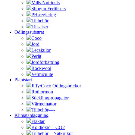
Mills Nutrients
Shogun Fertilisers
PH-reglering
Tillbehör
Tillsatser
Odlingssubstrat
Coco
Jord
Lecakulor
Perlit
Jordförbättring
Rockwool
Vermiculite
Plantstart
Jiffy/Coco Odlingsbrickor
Rothormon
Sticklingpropagator
Värmemattor
Tillbehör—-
Klimatanläggning
Fläktar
Koldioxid – CO2
Tillbehör – Nätkrukor