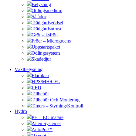
Belysning
Odlingsmedium
Sålådor
Trädgårdsgödsel
Trädgårdsutrust
Grönsaksfrön
Fröer – Microgreens
Uppstartspaket
Odlingssystem
Skadedjur
Växtbelysning
Elartiklar
HPS/MH/CFL
LED
Tillbehör
Tillbehör Och Montering
Timers – Styrning/Kontroll
Hydro
PH – EC-mätare
Alien Systemer
AutoPot™
Oxypot