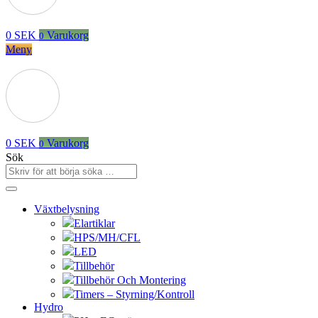
0
SEK
Varukorg
0
Meny
0
SEK
Varukorg
0
Sök
Växtbelysning
Elartiklar
HPS/MH/CFL
LED
Tillbehör
Tillbehör Och Montering
Timers – Styrning/Kontroll
Hydro