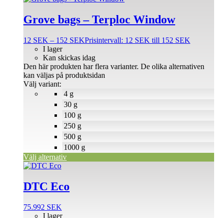
Grove bags – Terploc Window
12
SEK
–
152
SEK
Prisintervall: 12 SEK till 152 SEK
I lager
Kan skickas idag
Den här produkten har flera varianter. De olika alternativen
kan väljas på produktsidan
Välj variant:
4 g
30 g
100 g
250 g
500 g
1000 g
Välj alternativ
DTC Eco
75.992
SEK
I lager