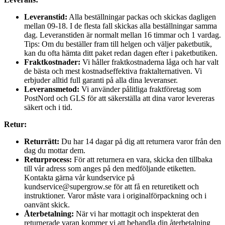
Leveranstid:
Alla beställningar packas och skickas dagligen
mellan 09-18. I de flesta fall skickas alla beställningar samma
dag. Leveranstiden är normalt mellan 16 timmar och 1 vardag.
Tips: Om du beställer fram till helgen och väljer paketbutik,
kan du ofta hämta ditt paket redan dagen efter i paketbutiken.
Fraktkostnader:
Vi håller fraktkostnaderna låga och har valt
de bästa och mest kostnadseffektiva fraktalternativen. Vi
erbjuder alltid full garanti på alla dina leveranser.
Leveransmetod:
Vi använder pålitliga fraktföretag som
PostNord och GLS för att säkerställa att dina varor levereras
säkert och i tid.
Retur:
Returrätt:
Du har 14 dagar på dig att returnera varor från den
dag du mottar dem.
Returprocess:
För att returnera en vara, skicka den tillbaka
till vår adress som anges på den medföljande etiketten.
Kontakta gärna vår kundservice på
kundservice@supergrow.se för att få en returetikett och
instruktioner. Varor måste vara i originalförpackning och i
oanvänt skick.
Återbetalning:
När vi har mottagit och inspekterat den
returnerade varan kommer vi att behandla din återbetalning