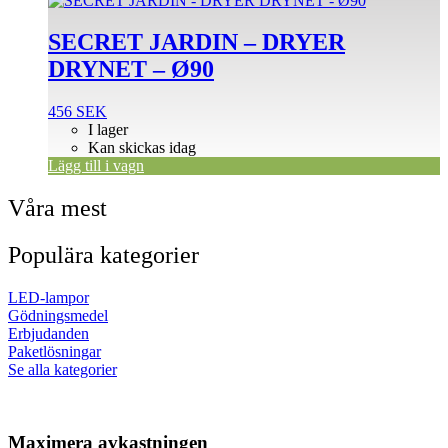
SECRET JARDIN – DRYER
DRYNET – Ø90
456
SEK
I lager
Kan skickas idag
Lägg till i vagn
Våra mest
Populära kategorier
LED-lampor
Gödningsmedel
Erbjudanden
Paketlösningar
Se alla kategorier
Maximera avkastningen