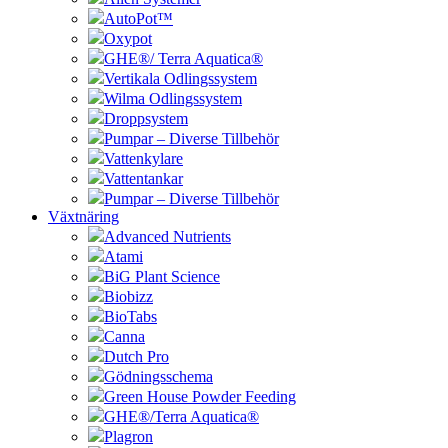
AutoPot™
Oxypot
GHE®/ Terra Aquatica®
Vertikala Odlingssystem
Wilma Odlingssystem
Droppsystem
Pumpar – Diverse Tillbehör
Vattenkylare
Vattentankar
Pumpar – Diverse Tillbehör
Växtnäring
Advanced Nutrients
Atami
BiG Plant Science
Biobizz
BioTabs
Canna
Dutch Pro
Gödningsschema
Green House Powder Feeding
GHE®/Terra Aquatica®
Plagron