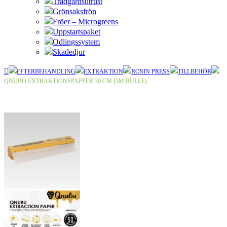
Trädgårdsutrust
Grönsaksfrön
Fröer – Microgreens
Uppstartspaket
Odlingssystem
Skadedjur
EFTERBEHANDLING
EXTRAKTION
ROSIN PRESS
TILLBEHÖR
QNUBO EXTRAKTIONSPAPPER 30 CM (5M RULLE)