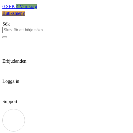
0
SEK
Varukorg
0
Butiksmeny
Sök
Erbjudanden
Logga in
Support