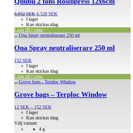
Qnubu 2 tons Rosinpress 12x6cm
Det
Det
6.832
SEK
6.528
SEK
ursprungliga
nuvarande
I lager
priset
priset
Kan skickas idag
var:
är:
Lägg till i vagn
6.832 SEK.
6.528 SEK.
Ona Spray neutraliserare 250 ml
152
SEK
I lager
Kan skickas idag
Lägg till i vagn
Den
här
produkten
Grove bags – Terploc Window
har
flera
Prisintervall:
12
SEK
–
152
SEK
varianter.
12 SEK
I lager
De
till
Kan skickas idag
olika
152 SEK
Välj variant:
alternativen
4 g
kan