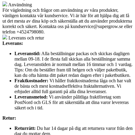
Användning
För vägledning och frågor om användning av våra produkter,
vänligen kontakta vår kundservice. Vi är här för att hjälpa dig att få
ut det mesta av dina köp och säkerställa att du använder produkterna
korrekt och säkert. Kontakta oss på
kundservice@supergrow.se
eller
telefon +4524798080.
Leverans och retur
Leverans:
Leveranstid:
Alla beställningar packas och skickas dagligen
mellan 09-18. I de flesta fall skickas alla beställningar samma
dag. Leveranstiden är normalt mellan 16 timmar och 1 vardag.
Tips: Om du beställer fram till helgen och väljer paketbutik,
kan du ofta hämta ditt paket redan dagen efter i paketbutiken.
Fraktkostnader:
Vi håller fraktkostnaderna låga och har valt
de bästa och mest kostnadseffektiva fraktalternativen. Vi
erbjuder alltid full garanti på alla dina leveranser.
Leveransmetod:
Vi använder pålitliga fraktföretag som
PostNord och GLS för att säkerställa att dina varor levereras
säkert och i tid.
Retur:
Returrätt:
Du har 14 dagar på dig att returnera varor från den
dag du mottar dem.