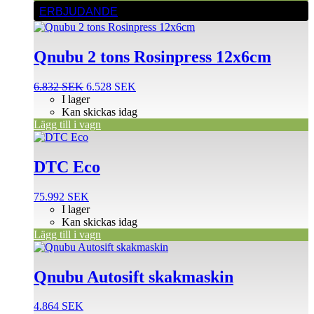
ERBJUDANDE
Qnubu 2 tons Rosinpress 12x6cm
Det
Det
6.832
SEK
6.528
SEK
ursprungliga
nuvarande
I lager
priset
priset
Kan skickas idag
var:
är:
Lägg till i vagn
6.832 SEK.
6.528 SEK.
DTC Eco
75.992
SEK
I lager
Kan skickas idag
Lägg till i vagn
Qnubu Autosift skakmaskin
4.864
SEK