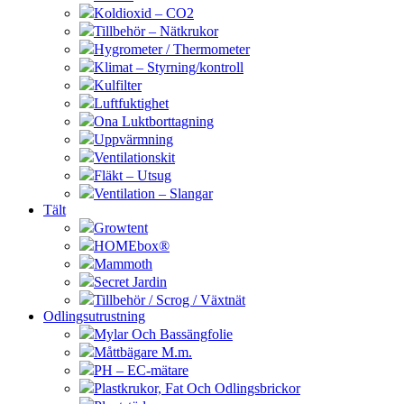
Koldioxid – CO2
Tillbehör – Nätkrukor
Hygrometer / Thermometer
Klimat – Styrning/kontroll
Kulfilter
Luftfuktighet
Ona Luktborttagning
Uppvärmning
Ventilationskit
Fläkt – Utsug
Ventilation – Slangar
Tält
Growtent
HOMEbox®
Mammoth
Secret Jardin
Tillbehör / Scrog / Växtnät
Odlingsutrustning
Mylar Och Bassängfolie
Måttbägare M.m.
PH – EC-mätare
Plastkrukor, Fat Och Odlingsbrickor