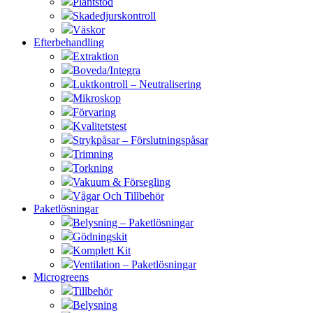
Plantstöd
Skadedjurskontroll
Väskor
Efterbehandling
Extraktion
Boveda/Integra
Luktkontroll – Neutralisering
Mikroskop
Förvaring
Kvalitetstest
Strykpåsar – Förslutningspåsar
Trimning
Torkning
Vakuum & Försegling
Vågar Och Tillbehör
Paketlösningar
Belysning – Paketlösningar
Gödningskit
Komplett Kit
Ventilation – Paketlösningar
Microgreens
Tillbehör
Belysning