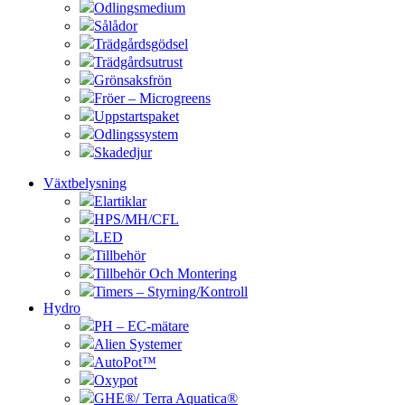
Odlingsmedium
Sålådor
Trädgårdsgödsel
Trädgårdsutrust
Grönsaksfrön
Fröer – Microgreens
Uppstartspaket
Odlingssystem
Skadedjur
Växtbelysning
Elartiklar
HPS/MH/CFL
LED
Tillbehör
Tillbehör Och Montering
Timers – Styrning/Kontroll
Hydro
PH – EC-mätare
Alien Systemer
AutoPot™
Oxypot
GHE®/ Terra Aquatica®