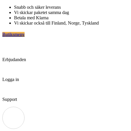
Hoppa
Snabb och säker leverans
till
Vi skickar paketet samma dag
innehåll
Betala med Klarna
Vi skickar också till Finland, Norge, Tyskland
Butiksmeny
Erbjudanden
Logga in
Support