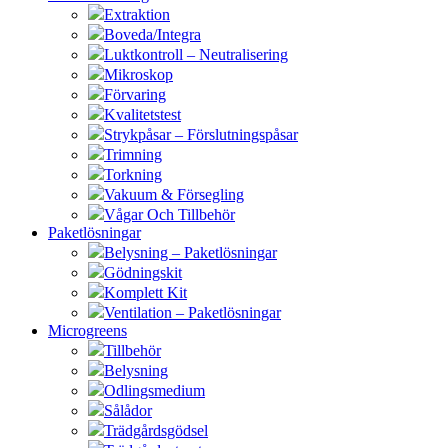
Extraktion
Boveda/Integra
Luktkontroll – Neutralisering
Mikroskop
Förvaring
Kvalitetstest
Strykpåsar – Förslutningspåsar
Trimning
Torkning
Vakuum & Försegling
Vågar Och Tillbehör
Paketlösningar
Belysning – Paketlösningar
Gödningskit
Komplett Kit
Ventilation – Paketlösningar
Microgreens
Tillbehör
Belysning
Odlingsmedium
Sålådor
Trädgårdsgödsel