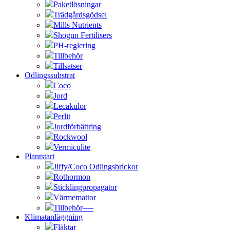
Paketlösningar
Trädgårdsgödsel
Mills Nutrients
Shogun Fertilisers
PH-reglering
Tillbehör
Tillsatser
Odlingssubstrat
Coco
Jord
Lecakulor
Perlit
Jordförbättring
Rockwool
Vermiculite
Plantstart
Jiffy/Coco Odlingsbrickor
Rothormon
Sticklingpropagator
Värmemattor
Tillbehör—-
Klimatanläggning
Fläktar