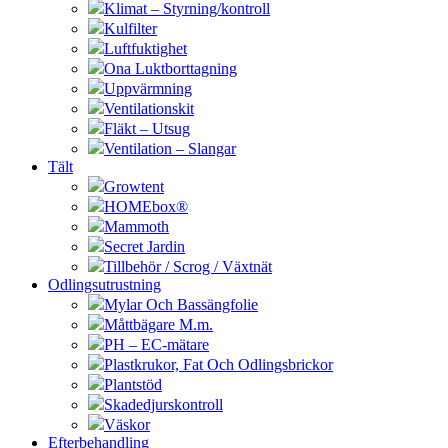
Klimat – Styrning/kontroll
Kulfilter
Luftfuktighet
Ona Luktborttagning
Uppvärmning
Ventilationskit
Fläkt – Utsug
Ventilation – Slangar
Tält
Growtent
HOMEbox®
Mammoth
Secret Jardin
Tillbehör / Scrog / Växtnät
Odlingsutrustning
Mylar Och Bassängfolie
Måttbägare M.m.
PH – EC-mätare
Plastkrukor, Fat Och Odlingsbrickor
Plantstöd
Skadedjurskontroll
Väskor
Efterbehandling