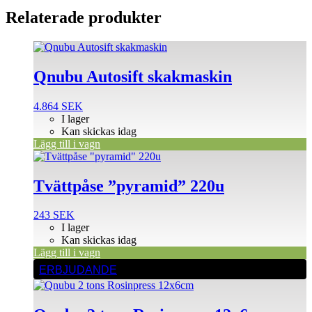
Relaterade produkter
Qnubu Autosift skakmaskin
4.864
SEK
I lager
Kan skickas idag
Lägg till i vagn
Tvättpåse ”pyramid” 220u
243
SEK
I lager
Kan skickas idag
Lägg till i vagn
ERBJUDANDE