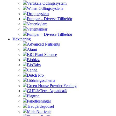
Vertikala Odlingssystem
Wilma Odlingssystem
Droppsystem
Pumpar – Diverse Tillbehör
Vattenkylare
Vattentankar
Pumpar – Diverse Tillbehör
Växtnäring
Advanced Nutrients
Atami
BiG Plant Science
Biobizz
BioTabs
Canna
Dutch Pro
Gödningsschema
Green House Powder Feeding
GHE®/Terra Aquatica®
Plagron
Paketlösningar
Trädgårdsgödsel
Mills Nutrients