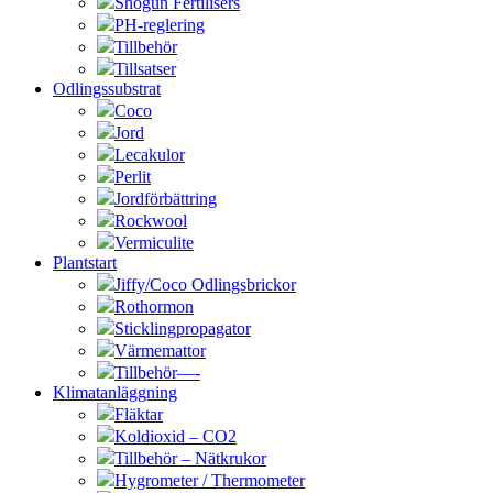
Shogun Fertilisers
PH-reglering
Tillbehör
Tillsatser
Odlingssubstrat
Coco
Jord
Lecakulor
Perlit
Jordförbättring
Rockwool
Vermiculite
Plantstart
Jiffy/Coco Odlingsbrickor
Rothormon
Sticklingpropagator
Värmemattor
Tillbehör—-
Klimatanläggning
Fläktar
Koldioxid – CO2
Tillbehör – Nätkrukor
Hygrometer / Thermometer