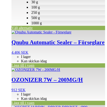
väljas
30 g
på
100 g
produktsidan
250 g
500 g
1000 g
Välj alternativ
Qnubu Automatic Sealer – Förseglare
4.406
SEK
I lager
Kan skickas idag
Lägg till i vagn
OZONIZER 7W – 200MG/H
912
SEK
I lager
Kan skickas idag
Lägg till i vagn