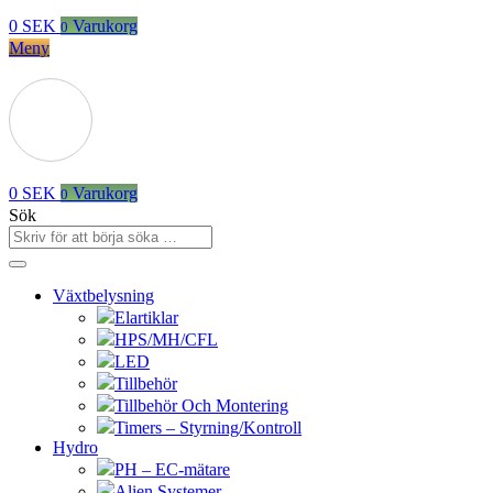
0
SEK
Varukorg
0
Meny
0
SEK
Varukorg
0
Sök
Växtbelysning
Elartiklar
HPS/MH/CFL
LED
Tillbehör
Tillbehör Och Montering
Timers – Styrning/Kontroll
Hydro
PH – EC-mätare
Alien Systemer