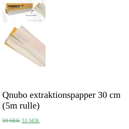
Qnubo extraktionspapper 30 cm
(5m rulle)
Det
Det
59
SEK
53
SEK
ursprungliga
nuvarande