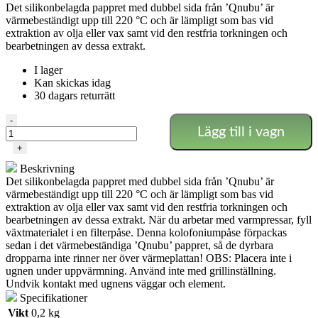
Det silikonbelagda pappret med dubbel sida från ’Qnubu’ är
priset
priset
värmebeständigt upp till 220 °C och är lämpligt som bas vid
var:
är:
extraktion av olja eller vax samt vid den restfria torkningen och
59 SEK.
53 SEK.
bearbetningen av dessa extrakt.
I lager
Kan skickas idag
30 dagars returrätt
Qnubo
-
Lägg till i vagn
extraktionspapper
30
+
cm
Beskrivning
(5m
Det silikonbelagda pappret med dubbel sida från ’Qnubu’ är
rulle)
värmebeständigt upp till 220 °C och är lämpligt som bas vid
mängd
extraktion av olja eller vax samt vid den restfria torkningen och
bearbetningen av dessa extrakt. När du arbetar med varmpressar, fyll
växtmaterialet i en filterpåse. Denna kolofoniumpåse förpackas
sedan i det värmebeständiga ’Qnubu’ pappret, så de dyrbara
dropparna inte rinner ner över värmeplattan! OBS: Placera inte i
ugnen under uppvärmning. Använd inte med grillinställning.
Undvik kontakt med ugnens väggar och element.
Specifikationer
Vikt
0,2 kg