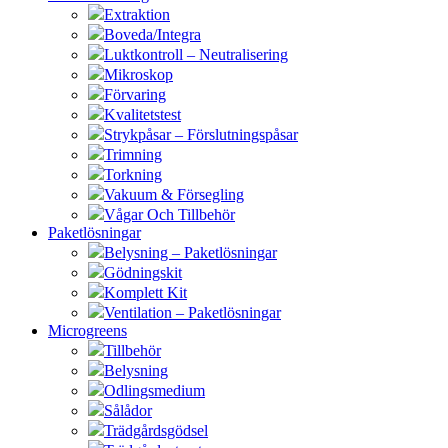
Extraktion
Boveda/Integra
Luktkontroll – Neutralisering
Mikroskop
Förvaring
Kvalitetstest
Strykpåsar – Förslutningspåsar
Trimning
Torkning
Vakuum & Försegling
Vågar Och Tillbehör
Paketlösningar
Belysning – Paketlösningar
Gödningskit
Komplett Kit
Ventilation – Paketlösningar
Microgreens
Tillbehör
Belysning
Odlingsmedium
Sålådor
Trädgårdsgödsel