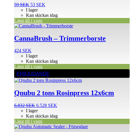
Det
Det
59
SEK
53
SEK
ursprungliga
nuvarande
I lager
priset
priset
Kan skickas idag
var:
är:
Lägg till i vagn
59 SEK.
53 SEK.
CannaBrush – Trimmerborste
424
SEK
I lager
Kan skickas idag
Lägg till i vagn
ERBJUDANDE
Qnubu 2 tons Rosinpress 12x6cm
Det
Det
6.832
SEK
6.528
SEK
ursprungliga
nuvarande
I lager
priset
priset
Kan skickas idag
var:
är:
Lägg till i vagn
6.832 SEK.
6.528 SEK.