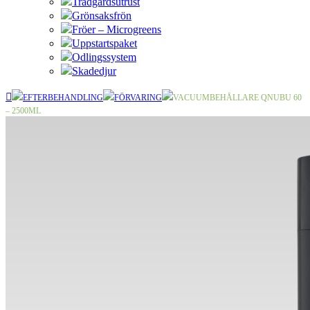
Trädgårdsutrust
Grönsaksfrön
Fröer – Microgreens
Uppstartspaket
Odlingssystem
Skadedjur
EFTERBEHANDLING
FÖRVARING
VACUUMBEHÅLLARE QNUBU 60
– 2500ML