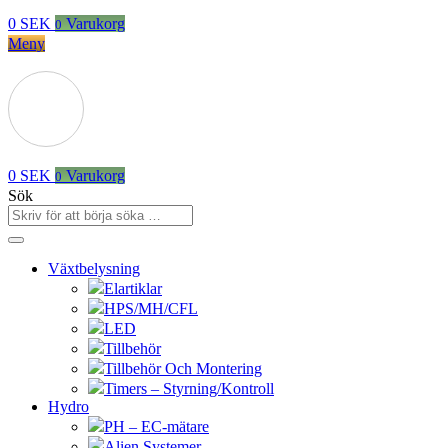
0
SEK
Varukorg
0
Meny
0
SEK
Varukorg
0
Sök
Växtbelysning
Elartiklar
HPS/MH/CFL
LED
Tillbehör
Tillbehör Och Montering
Timers – Styrning/Kontroll
Hydro
PH – EC-mätare
Alien Systemer