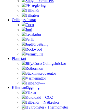
Shogun Fertilisers
PH-reglering
Tillbehör
Tillsatser
Odlingssubstrat
Coco
Jord
Lecakulor
Perlit
Jordförbättring
Rockwool
Vermiculite
Plantstart
Jiffy/Coco Odlingsbrickor
Rothormon
Sticklingpropagator
Värmemattor
Tillbehör—-
Klimatanläggning
Fläktar
Koldioxid – CO2
Tillbehör – Nätkrukor
Hygrometer / Thermometer