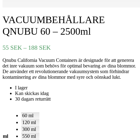
VACUUMBEHÅLLARE
QNUBU 60 – 2500ml
Prisintervall:
55
SEK
–
188
SEK
55 SEK
Qnubu California Vacuum Containers är designade för att generera
till
det inre vakuum som behövs för optimal bevaring av dina blommor.
188 SEK
De använder ett revolutionerande vakuumsystem som förhindrar
kontaminering av dina blommor med syre och oönskad lukt.
I lager
Kan skickas idag
30 dagars returrätt
60 ml
120 ml
300 ml
ml
550 ml