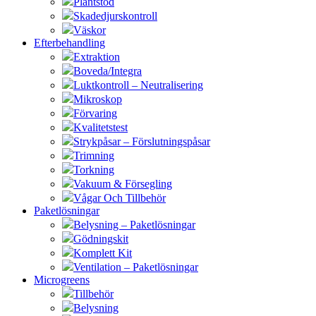
Plantstöd
Skadedjurskontroll
Väskor
Efterbehandling
Extraktion
Boveda/Integra
Luktkontroll – Neutralisering
Mikroskop
Förvaring
Kvalitetstest
Strykpåsar – Förslutningspåsar
Trimning
Torkning
Vakuum & Försegling
Vågar Och Tillbehör
Paketlösningar
Belysning – Paketlösningar
Gödningskit
Komplett Kit
Ventilation – Paketlösningar
Microgreens
Tillbehör
Belysning