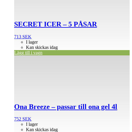
SECRET ICER – 5 PÅSAR
713
SEK
I lager
Kan skickas idag
Lägg till i vagn
Ona Breeze – passar till ona gel 4l
752
SEK
I lager
Kan skickas idag