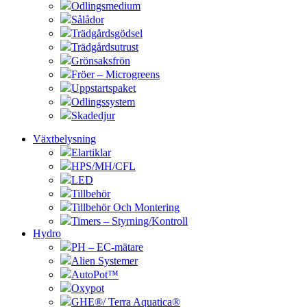
Odlingsmedium
Sålådor
Trädgårdsgödsel
Trädgårdsutrust
Grönsaksfrön
Fröer – Microgreens
Uppstartspaket
Odlingssystem
Skadedjur
Växtbelysning
Elartiklar
HPS/MH/CFL
LED
Tillbehör
Tillbehör Och Montering
Timers – Styrning/Kontroll
Hydro
PH – EC-mätare
Alien Systemer
AutoPot™
Oxypot
GHE®/ Terra Aquatica®