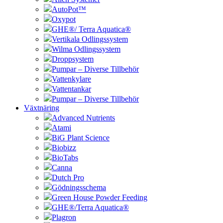
AutoPot™
Oxypot
GHE®/ Terra Aquatica®
Vertikala Odlingssystem
Wilma Odlingssystem
Droppsystem
Pumpar – Diverse Tillbehör
Vattenkylare
Vattentankar
Pumpar – Diverse Tillbehör
Växtnäring
Advanced Nutrients
Atami
BiG Plant Science
Biobizz
BioTabs
Canna
Dutch Pro
Gödningsschema
Green House Powder Feeding
GHE®/Terra Aquatica®
Plagron