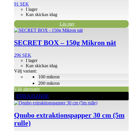
91
SEK
I lager
Kan skickas idag
Läs mer
Den
här
produkten
SECRET BOX – 150g Mikron nät
har
flera
296
SEK
varianter.
I lager
De
Kan skickas idag
olika
Välj variant:
alternativen
100 mikron
kan
väljas
200 mikron
på
Välj alternativ
produktsidan
ERBJUDANDE
Qnubo extraktionspapper 30 cm (5m
rulle)