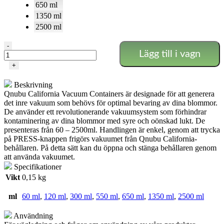
650 ml
1350 ml
2500 ml
VACUUMBEHÅLLARE
-
Lägg till i vagn
QNUBU
60
+
-
2500ml
Beskrivning
mängd
Qnubu California Vacuum Containers är designade för att generera
det inre vakuum som behövs för optimal bevaring av dina blommor.
De använder ett revolutionerande vakuumsystem som förhindrar
kontaminering av dina blommor med syre och oönskad lukt. De
presenteras från 60 – 2500ml. Handlingen är enkel, genom att trycka
på PRESS-knappen frigörs vakuumet från Qnubu California-
behållaren. På detta sätt kan du öppna och stänga behållaren genom
att använda vakuumet.
Specifikationer
Vikt
0,15 kg
ml
60 ml
,
120 ml
,
300 ml
,
550 ml
,
650 ml
,
1350 ml
,
2500 ml
Användning