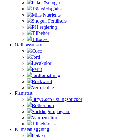
Paketlösningar
Trädgårdsgödsel
Mills Nutrients
Shogun Fertilisers
PH-reglering
Tillbehör
Tillsatser
Odlingssubstrat
Coco
Jord
Lecakulor
Perlit
Jordförbättring
Rockwool
Vermiculite
Plantstart
Jiffy/Coco Odlingsbrickor
Rothormon
Sticklingpropagator
Värmemattor
Tillbehör—-
Klimatanläggning
Fläktar