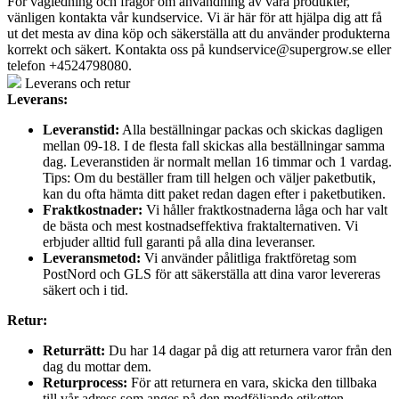
För vägledning och frågor om användning av våra produkter,
vänligen kontakta vår kundservice. Vi är här för att hjälpa dig att få
ut det mesta av dina köp och säkerställa att du använder produkterna
korrekt och säkert. Kontakta oss på
kundservice@supergrow.se
eller
telefon +4524798080.
Leverans och retur
Leverans:
Leveranstid:
Alla beställningar packas och skickas dagligen
mellan 09-18. I de flesta fall skickas alla beställningar samma
dag. Leveranstiden är normalt mellan 16 timmar och 1 vardag.
Tips: Om du beställer fram till helgen och väljer paketbutik,
kan du ofta hämta ditt paket redan dagen efter i paketbutiken.
Fraktkostnader:
Vi håller fraktkostnaderna låga och har valt
de bästa och mest kostnadseffektiva fraktalternativen. Vi
erbjuder alltid full garanti på alla dina leveranser.
Leveransmetod:
Vi använder pålitliga fraktföretag som
PostNord och GLS för att säkerställa att dina varor levereras
säkert och i tid.
Retur:
Returrätt:
Du har 14 dagar på dig att returnera varor från den
dag du mottar dem.
Returprocess:
För att returnera en vara, skicka den tillbaka
till vår adress som anges på den medföljande etiketten.