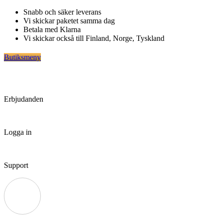
Hoppa
Snabb och säker leverans
till
Vi skickar paketet samma dag
innehåll
Betala med Klarna
Vi skickar också till Finland, Norge, Tyskland
Butiksmeny
Erbjudanden
Logga in
Support