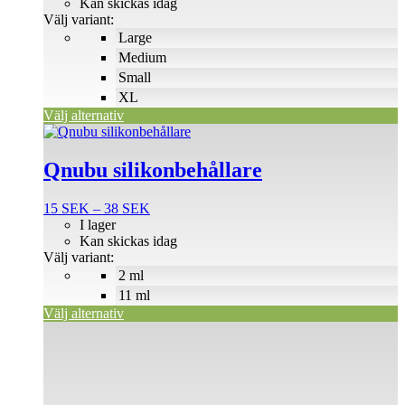
Kan skickas idag
kan
Välj variant:
väljas
Large
på
Medium
produktsidan
Small
XL
Välj alternativ
Den
här
produkten
Qnubu silikonbehållare
har
flera
Prisintervall:
15
SEK
–
38
SEK
varianter.
15 SEK
I lager
De
till
Kan skickas idag
olika
38 SEK
Välj variant:
alternativen
2 ml
kan
väljas
11 ml
på
Välj alternativ
produktsidan