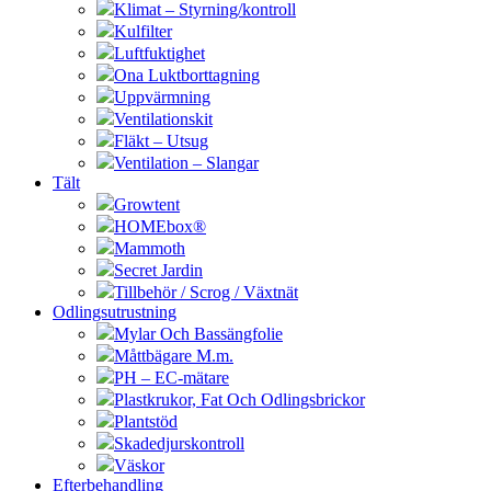
Klimat – Styrning/kontroll
Kulfilter
Luftfuktighet
Ona Luktborttagning
Uppvärmning
Ventilationskit
Fläkt – Utsug
Ventilation – Slangar
Tält
Growtent
HOMEbox®
Mammoth
Secret Jardin
Tillbehör / Scrog / Växtnät
Odlingsutrustning
Mylar Och Bassängfolie
Måttbägare M.m.
PH – EC-mätare
Plastkrukor, Fat Och Odlingsbrickor
Plantstöd
Skadedjurskontroll
Väskor
Efterbehandling