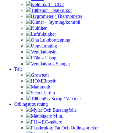
Koldioxid – CO2
Tillbehör – Nätkrukor
Hygrometer / Thermometer
Klimat – Styrning/kontroll
Kulfilter
Luftfuktighet
Ona Luktborttagning
Uppvärmning
Ventilationskit
Fläkt – Utsug
Ventilation – Slangar
Tält
Growtent
HOMEbox®
Mammoth
Secret Jardin
Tillbehör / Scrog / Växtnät
Odlingsutrustning
Mylar Och Bassängfolie
Måttbägare M.m.
PH – EC-mätare
Plastkrukor, Fat Och Odlingsbrickor