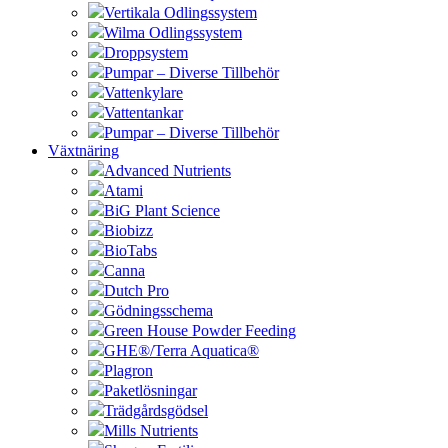
Vertikala Odlingssystem
Wilma Odlingssystem
Droppsystem
Pumpar – Diverse Tillbehör
Vattenkylare
Vattentankar
Pumpar – Diverse Tillbehör
Växtnäring
Advanced Nutrients
Atami
BiG Plant Science
Biobizz
BioTabs
Canna
Dutch Pro
Gödningsschema
Green House Powder Feeding
GHE®/Terra Aquatica®
Plagron
Paketlösningar
Trädgårdsgödsel
Mills Nutrients