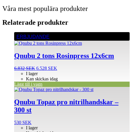
Våra mest populära produkter
Relaterade produkter
ERBJUDANDE
Qnubu 2 tons Rosinpress 12x6cm
Det
Det
6.832
SEK
6.528
SEK
ursprungliga
nuvarande
I lager
priset
priset
Kan skickas idag
var:
är:
Lägg till i vagn
Den
6.832 SEK.
6.528 SEK.
här
produkten
Qnubu Topaz pro nitrilhandskar –
har
300 st
flera
varianter.
De
530
SEK
olika
I lager
alternativen