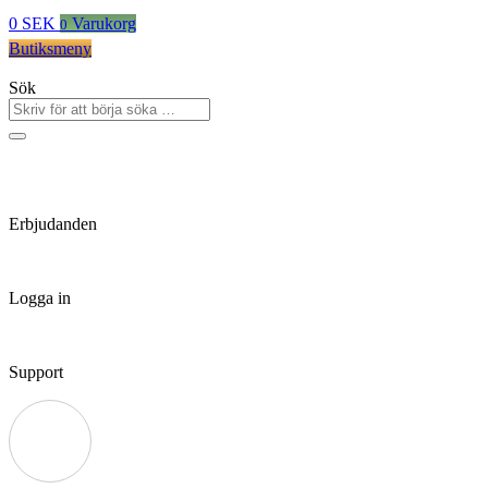
0
SEK
Varukorg
0
Butiksmeny
Sök
Erbjudanden
Logga in
Support