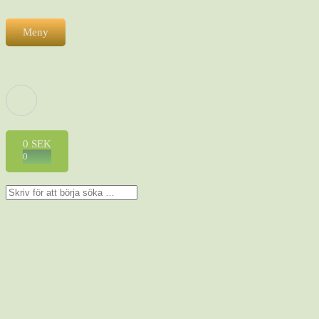
Meny
0
SEK
0