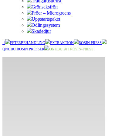
Trädgårdsutrust
Grönsaksfrön
Fröer – Microgreens
Uppstartspaket
Odlingssystem
Skadedjur
EFTERBEHANDLING
EXTRAKTION
ROSIN PRESS
QNUBU ROSIN PRESSER
QNUBU 20T ROSIN-PRESS