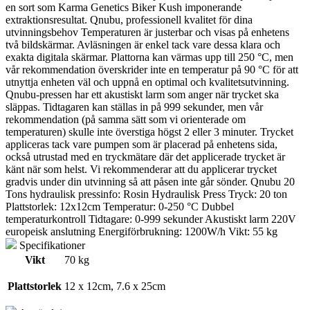
en sort som Karma Genetics Biker Kush imponerande
extraktionsresultat. Qnubu, professionell kvalitet för dina
utvinningsbehov Temperaturen är justerbar och visas på enhetens
två bildskärmar. Avläsningen är enkel tack vare dessa klara och
exakta digitala skärmar. Plattorna kan värmas upp till 250 °C, men
vår rekommendation överskrider inte en temperatur på 90 °C för att
utnyttja enheten väl och uppnå en optimal och kvalitetsutvinning.
Qnubu-pressen har ett akustiskt larm som anger när trycket ska
släppas. Tidtagaren kan ställas in på 999 sekunder, men vår
rekommendation (på samma sätt som vi orienterade om
temperaturen) skulle inte överstiga högst 2 eller 3 minuter. Trycket
appliceras tack vare pumpen som är placerad på enhetens sida,
också utrustad med en tryckmätare där det applicerade trycket är
känt när som helst. Vi rekommenderar att du applicerar trycket
gradvis under din utvinning så att påsen inte går sönder. Qnubu 20
Tons hydraulisk pressinfo: Rosin Hydraulisk Press Tryck: 20 ton
Plattstorlek: 12x12cm Temperatur: 0-250 °C Dubbel
temperaturkontroll Tidtagare: 0-999 sekunder Akustiskt larm 220V
europeisk anslutning Energiförbrukning: 1200W/h Vikt: 55 kg
Specifikationer
Vikt
70 kg
Plattstorlek
12 x 12cm, 7.6 x 25cm