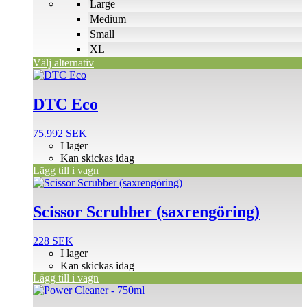
Large
på
Medium
produktsidan
Small
XL
Välj alternativ
DTC Eco
75.992
SEK
I lager
Kan skickas idag
Lägg till i vagn
Scissor Scrubber (saxrengöring)
228
SEK
I lager
Kan skickas idag
Lägg till i vagn