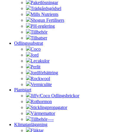
Paketlösningar
Trädgårdsgödsel
Mills Nutrients
Shogun Fertilisers
PH-reglering
Tillbehör
Tillsatser
Odlingssubstrat
Coco
Jord
Lecakulor
Perlit
Jordförbättring
Rockwool
Vermiculite
Plantstart
Jiffy/Coco Odlingsbrickor
Rothormon
Sticklingpropagator
Värmemattor
Tillbehör—-
Klimatanläggning
Fläktar