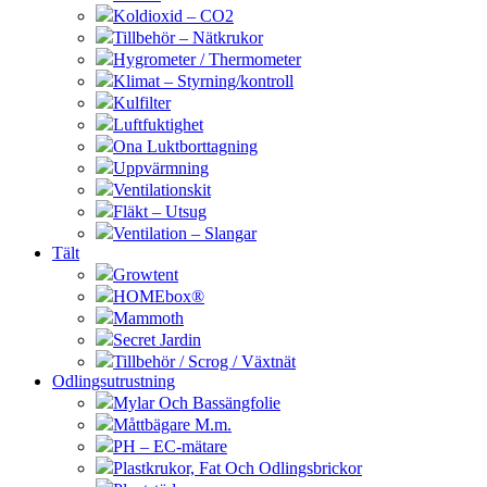
Koldioxid – CO2
Tillbehör – Nätkrukor
Hygrometer / Thermometer
Klimat – Styrning/kontroll
Kulfilter
Luftfuktighet
Ona Luktborttagning
Uppvärmning
Ventilationskit
Fläkt – Utsug
Ventilation – Slangar
Tält
Growtent
HOMEbox®
Mammoth
Secret Jardin
Tillbehör / Scrog / Växtnät
Odlingsutrustning
Mylar Och Bassängfolie
Måttbägare M.m.
PH – EC-mätare
Plastkrukor, Fat Och Odlingsbrickor