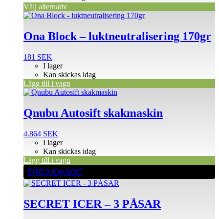
Välj alternativ
Ona Block – luktneutralisering 170gr
181
SEK
I lager
Kan skickas idag
Lägg till i vagn
Qnubu Autosift skakmaskin
4.864
SEK
I lager
Kan skickas idag
Lägg till i vagn
ERBJUDANDE
SECRET ICER – 3 PÅSAR