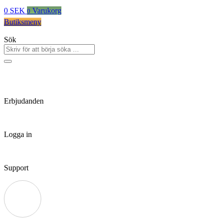
0
SEK
Varukorg
0
Butiksmeny
Sök
Erbjudanden
Logga in
Support