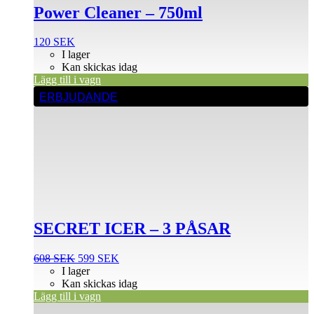
Power Cleaner – 750ml
120
SEK
I lager
Kan skickas idag
Lägg till i vagn
ERBJUDANDE
SECRET ICER – 3 PÅSAR
Det
Det
608
SEK
599
SEK
ursprungliga
nuvarande
I lager
priset
priset
Kan skickas idag
var:
är:
Lägg till i vagn
608 SEK.
599 SEK.