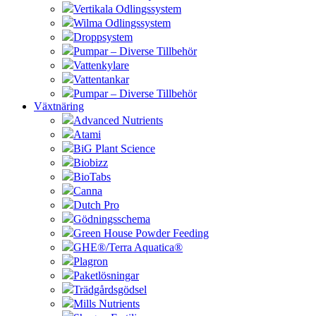
Vertikala Odlingssystem
Wilma Odlingssystem
Droppsystem
Pumpar – Diverse Tillbehör
Vattenkylare
Vattentankar
Pumpar – Diverse Tillbehör
Växtnäring
Advanced Nutrients
Atami
BiG Plant Science
Biobizz
BioTabs
Canna
Dutch Pro
Gödningsschema
Green House Powder Feeding
GHE®/Terra Aquatica®
Plagron
Paketlösningar
Trädgårdsgödsel
Mills Nutrients