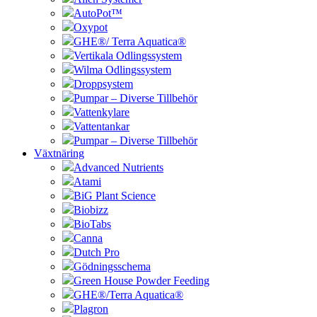
AutoPot™
Oxypot
GHE®/ Terra Aquatica®
Vertikala Odlingssystem
Wilma Odlingssystem
Droppsystem
Pumpar – Diverse Tillbehör
Vattenkylare
Vattentankar
Pumpar – Diverse Tillbehör
Växtnäring
Advanced Nutrients
Atami
BiG Plant Science
Biobizz
BioTabs
Canna
Dutch Pro
Gödningsschema
Green House Powder Feeding
GHE®/Terra Aquatica®
Plagron