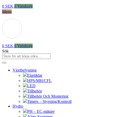
0
SEK
Varukorg
0
Meny
0
SEK
Varukorg
0
Sök
Växtbelysning
Elartiklar
HPS/MH/CFL
LED
Tillbehör
Tillbehör Och Montering
Timers – Styrning/Kontroll
Hydro
PH – EC-mätare
Alien Systemer