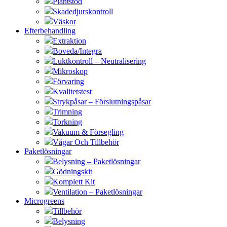
Plantstöd
Skadedjurskontroll
Väskor
Efterbehandling
Extraktion
Boveda/Integra
Luktkontroll – Neutralisering
Mikroskop
Förvaring
Kvalitetstest
Strykpåsar – Förslutningspåsar
Trimning
Torkning
Vakuum & Försegling
Vågar Och Tillbehör
Paketlösningar
Belysning – Paketlösningar
Gödningskit
Komplett Kit
Ventilation – Paketlösningar
Microgreens
Tillbehör
Belysning