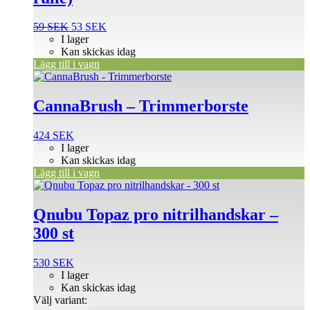
Det
Det
59
SEK
53
SEK
ursprungliga
nuvarande
I lager
priset
priset
Kan skickas idag
var:
är:
Lägg till i vagn
59 SEK.
53 SEK.
CannaBrush – Trimmerborste
424
SEK
I lager
Kan skickas idag
Lägg till i vagn
Den
här
produkten
Qnubu Topaz pro nitrilhandskar –
har
300 st
flera
varianter.
De
530
SEK
olika
I lager
alternativen
Kan skickas idag
kan
Välj variant:
väljas