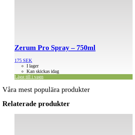
Zerum Pro Spray – 750ml
175
SEK
I lager
Kan skickas idag
Lägg till i vagn
Våra mest populära produkter
Relaterade produkter
Den
här
produkten
har