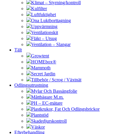
Klimat – Styrning/kontroll
Kulfilter
Luftfuktighet
Ona Luktborttagning
Uppvärmning
Ventilationskit
Fläkt – Utsug
Ventilation – Slangar
Tält
Growtent
HOMEbox®
Mammoth
Secret Jardin
Tillbehör / Scrog / Växtnät
Odlingsutrustning
Mylar Och Bassängfolie
Måttbägare M.m.
PH – EC-mätare
Plastkrukor, Fat Och Odlingsbrickor
Plantstöd
Skadedjurskontroll
Väskor
Efterbehandling