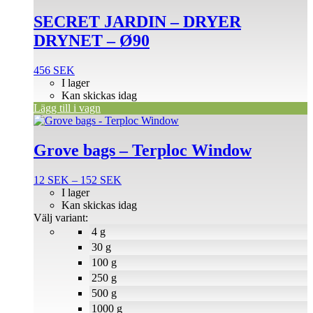
SECRET JARDIN – DRYER
DRYNET – Ø90
456
SEK
I lager
Kan skickas idag
Lägg till i vagn
Den
här
produkten
Grove bags – Terploc Window
har
flera
Prisintervall:
12
SEK
–
152
SEK
varianter.
12 SEK
I lager
De
till
Kan skickas idag
olika
152 SEK
Välj variant:
alternativen
4 g
kan
väljas
30 g
på
100 g
produktsidan
250 g
500 g
1000 g