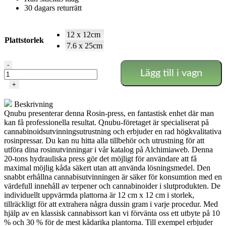
30 dagars returrätt
12 x 12cm
Plattstorlek
7.6 x 25cm
Qnubu
-
Lägg till i vagn
20T
Rosin-
+
press
mängd
Beskrivning
Qnubu presenterar denna Rosin-press, en fantastisk enhet där man
kan få professionella resultat. Qnubu-företaget är specialiserat på
cannabinoidsutvinningsutrustning och erbjuder en rad högkvalitativa
rosinpressar. Du kan nu hitta alla tillbehör och utrustning för att
utföra dina rosinutvinningar i vår katalog på Alchimiaweb.
Denna
20-tons hydrauliska press gör det möjligt för användare att få
maximal möjlig kåda säkert utan att använda lösningsmedel. Den
snabbt erhållna cannabisutvinningen är säker för konsumtion med en
värdefull innehåll av terpener och cannabinoider i slutprodukten. De
individuellt uppvärmda plattorna är 12 cm x 12 cm i storlek,
tillräckligt för att extrahera några dussin gram i varje procedur. Med
hjälp av en klassisk cannabissort kan vi förvänta oss ett utbyte på 10
% och 30 % för de mest kådarika plantorna. Till exempel erbjuder