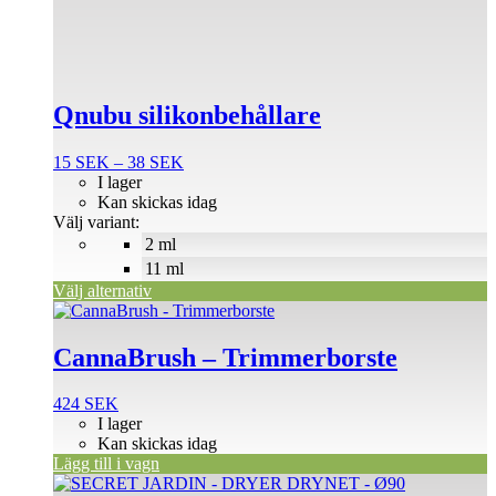
flera
varianter.
De
olika
alternativen
Qnubu silikonbehållare
kan
väljas
på
Prisintervall:
15
SEK
–
38
SEK
produktsidan
15 SEK
I lager
till
Kan skickas idag
38 SEK
Välj variant:
2 ml
11 ml
Välj alternativ
CannaBrush – Trimmerborste
424
SEK
I lager
Kan skickas idag
Lägg till i vagn