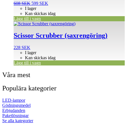
Det
Det
608
SEK
599
SEK
ursprungliga
nuvarande
I lager
priset
priset
Kan skickas idag
var:
är:
Lägg till i vagn
608 SEK.
599 SEK.
Scissor Scrubber (saxrengöring)
228
SEK
I lager
Kan skickas idag
Lägg till i vagn
Våra mest
Populära kategorier
LED-lampor
Gödningsmedel
Erbjudanden
Paketlösningar
Se alla kategorier