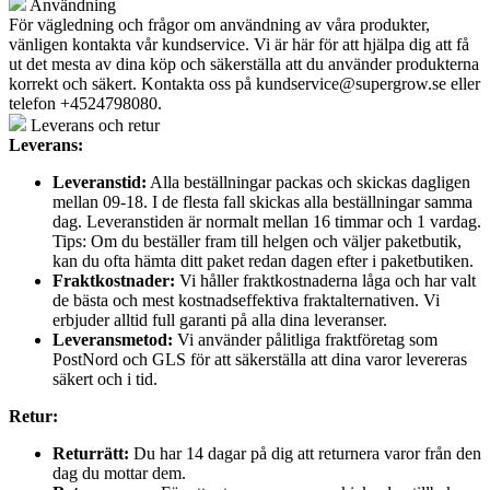
Användning
För vägledning och frågor om användning av våra produkter,
vänligen kontakta vår kundservice. Vi är här för att hjälpa dig att få
ut det mesta av dina köp och säkerställa att du använder produkterna
korrekt och säkert. Kontakta oss på
kundservice@supergrow.se
eller
telefon +4524798080.
Leverans och retur
Leverans:
Leveranstid:
Alla beställningar packas och skickas dagligen
mellan 09-18. I de flesta fall skickas alla beställningar samma
dag. Leveranstiden är normalt mellan 16 timmar och 1 vardag.
Tips: Om du beställer fram till helgen och väljer paketbutik,
kan du ofta hämta ditt paket redan dagen efter i paketbutiken.
Fraktkostnader:
Vi håller fraktkostnaderna låga och har valt
de bästa och mest kostnadseffektiva fraktalternativen. Vi
erbjuder alltid full garanti på alla dina leveranser.
Leveransmetod:
Vi använder pålitliga fraktföretag som
PostNord och GLS för att säkerställa att dina varor levereras
säkert och i tid.
Retur:
Returrätt:
Du har 14 dagar på dig att returnera varor från den
dag du mottar dem.