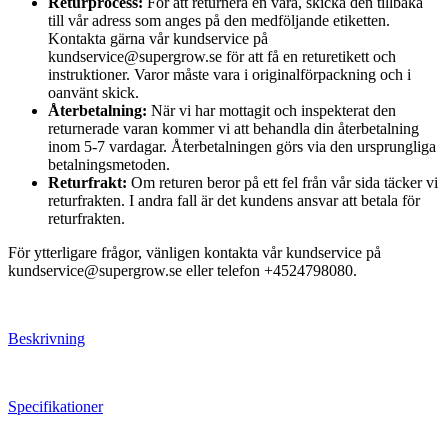
Returprocess:
För att returnera en vara, skicka den tillbaka
till vår adress som anges på den medföljande etiketten.
Kontakta gärna vår kundservice på
kundservice@supergrow.se för att få en returetikett och
instruktioner. Varor måste vara i originalförpackning och i
oanvänt skick.
Återbetalning:
När vi har mottagit och inspekterat den
returnerade varan kommer vi att behandla din återbetalning
inom 5-7 vardagar. Återbetalningen görs via den ursprungliga
betalningsmetoden.
Returfrakt:
Om returen beror på ett fel från vår sida täcker vi
returfrakten. I andra fall är det kundens ansvar att betala för
returfrakten.
För ytterligare frågor, vänligen kontakta vår kundservice på
kundservice@supergrow.se eller telefon +4524798080.
Beskrivning
Specifikationer