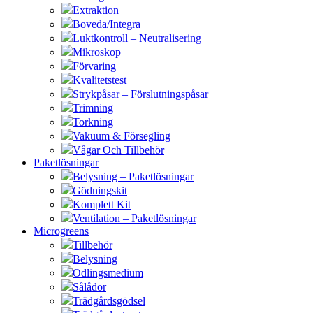
Extraktion
Boveda/Integra
Luktkontroll – Neutralisering
Mikroskop
Förvaring
Kvalitetstest
Strykpåsar – Förslutningspåsar
Trimning
Torkning
Vakuum & Försegling
Vågar Och Tillbehör
Paketlösningar
Belysning – Paketlösningar
Gödningskit
Komplett Kit
Ventilation – Paketlösningar
Microgreens
Tillbehör
Belysning
Odlingsmedium
Sålådor
Trädgårdsgödsel