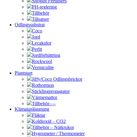
Shogun Fertilisers
PH-reglering
Tillbehör
Tillsatser
Odlingssubstrat
Coco
Jord
Lecakulor
Perlit
Jordförbättring
Rockwool
Vermiculite
Plantstart
Jiffy/Coco Odlingsbrickor
Rothormon
Sticklingpropagator
Värmemattor
Tillbehör—-
Klimatanläggning
Fläktar
Koldioxid – CO2
Tillbehör – Nätkrukor
Hygrometer / Thermometer