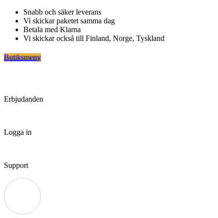
Hoppa
Snabb och säker leverans
till
Vi skickar paketet samma dag
innehåll
Betala med Klarna
Vi skickar också till Finland, Norge, Tyskland
Butiksmeny
Erbjudanden
Logga in
Support