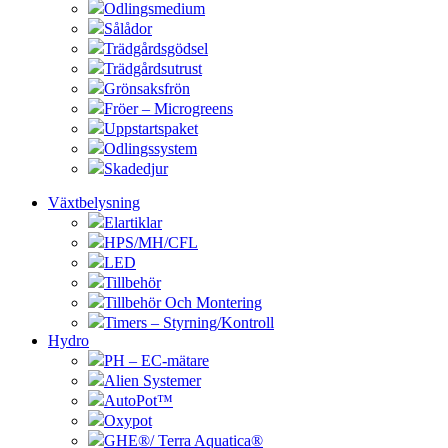
Odlingsmedium
Sålådor
Trädgårdsgödsel
Trädgårdsutrust
Grönsaksfrön
Fröer – Microgreens
Uppstartspaket
Odlingssystem
Skadedjur
Växtbelysning
Elartiklar
HPS/MH/CFL
LED
Tillbehör
Tillbehör Och Montering
Timers – Styrning/Kontroll
Hydro
PH – EC-mätare
Alien Systemer
AutoPot™
Oxypot
GHE®/ Terra Aquatica®