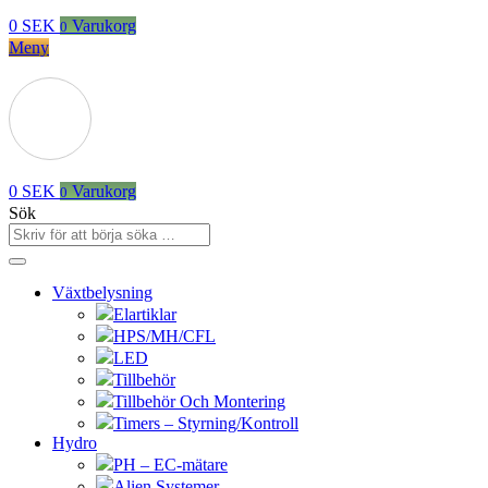
0
SEK
Varukorg
0
Meny
0
SEK
Varukorg
0
Sök
Växtbelysning
Elartiklar
HPS/MH/CFL
LED
Tillbehör
Tillbehör Och Montering
Timers – Styrning/Kontroll
Hydro
PH – EC-mätare
Alien Systemer