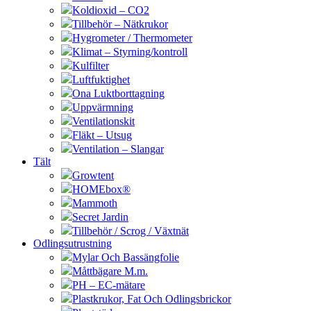
Koldioxid – CO2
Tillbehör – Nätkrukor
Hygrometer / Thermometer
Klimat – Styrning/kontroll
Kulfilter
Luftfuktighet
Ona Luktborttagning
Uppvärmning
Ventilationskit
Fläkt – Utsug
Ventilation – Slangar
Tält
Growtent
HOMEbox®
Mammoth
Secret Jardin
Tillbehör / Scrog / Växtnät
Odlingsutrustning
Mylar Och Bassängfolie
Måttbägare M.m.
PH – EC-mätare
Plastkrukor, Fat Och Odlingsbrickor