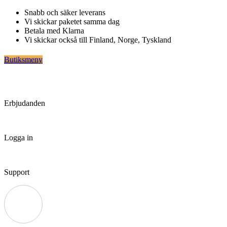
Hoppa
Snabb och säker leverans
till
Vi skickar paketet samma dag
innehåll
Betala med Klarna
Vi skickar också till Finland, Norge, Tyskland
Butiksmeny
Erbjudanden
Logga in
Support