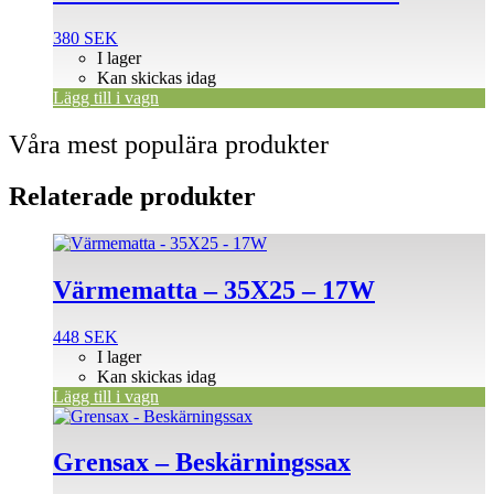
380
SEK
I lager
Kan skickas idag
Lägg till i vagn
Våra mest populära produkter
Relaterade produkter
Värmematta – 35X25 – 17W
448
SEK
I lager
Kan skickas idag
Lägg till i vagn
Grensax – Beskärningssax