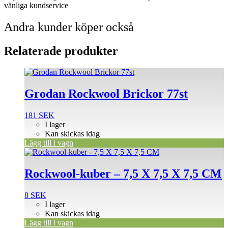
vänliga kundservice
Andra kunder köper också
Relaterade produkter
Grodan Rockwool Brickor 77st
181
SEK
I lager
Kan skickas idag
Lägg till i vagn
Rockwool-kuber – 7,5 X 7,5 X 7,5 CM
8
SEK
I lager
Kan skickas idag
Lägg till i vagn