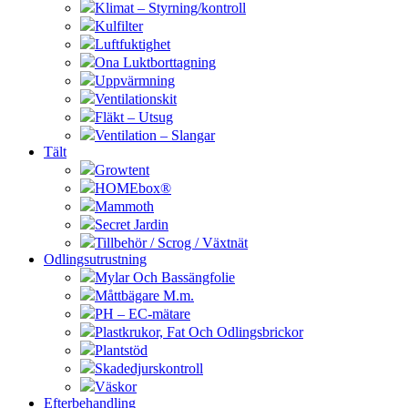
Klimat – Styrning/kontroll
Kulfilter
Luftfuktighet
Ona Luktborttagning
Uppvärmning
Ventilationskit
Fläkt – Utsug
Ventilation – Slangar
Tält
Growtent
HOMEbox®
Mammoth
Secret Jardin
Tillbehör / Scrog / Växtnät
Odlingsutrustning
Mylar Och Bassängfolie
Måttbägare M.m.
PH – EC-mätare
Plastkrukor, Fat Och Odlingsbrickor
Plantstöd
Skadedjurskontroll
Väskor
Efterbehandling