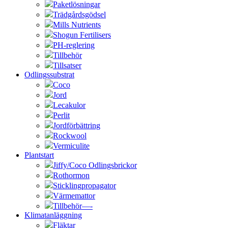
Paketlösningar
Trädgårdsgödsel
Mills Nutrients
Shogun Fertilisers
PH-reglering
Tillbehör
Tillsatser
Odlingssubstrat
Coco
Jord
Lecakulor
Perlit
Jordförbättring
Rockwool
Vermiculite
Plantstart
Jiffy/Coco Odlingsbrickor
Rothormon
Sticklingpropagator
Värmemattor
Tillbehör—-
Klimatanläggning
Fläktar