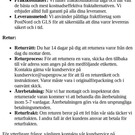
Fraktkostnader:
Vi håller fraktkostnaderna låga och har valt
de bästa och mest kostnadseffektiva fraktalternativen. Vi
erbjuder alltid full garanti på alla dina leveranser.
Leveransmetod:
Vi använder pålitliga fraktföretag som
PostNord och GLS för att säkerställa att dina varor levereras
säkert och i tid.
Retur:
Returrätt:
Du har 14 dagar på dig att returnera varor från den
dag du mottar dem.
Returprocess:
För att returnera en vara, skicka den tillbaka
till vår adress som anges på den medföljande etiketten.
Kontakta gärna vår kundservice på
kundservice@supergrow.se för att få en returetikett och
instruktioner. Varor måste vara i originalförpackning och i
oanvänt skick.
Återbetalning:
När vi har mottagit och inspekterat den
returnerade varan kommer vi att behandla din återbetalning
inom 5-7 vardagar. Återbetalningen görs via den ursprungliga
betalningsmetoden.
Returfrakt:
Om returen beror på ett fel från vår sida täcker vi
returfrakten. I andra fall är det kundens ansvar att betala för
returfrakten.
För ytterligare frågor, vänligen kontakta vår kundservice på