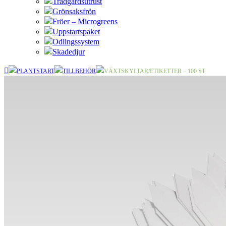
Trädgårdsutrust
Grönsaksfrön
Fröer – Microgreens
Uppstartspaket
Odlingssystem
Skadedjur
PLANTSTART
TILLBEHÖR
VÄXTSKYLTAR/ETIKETTER – 100 ST