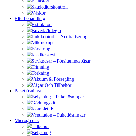
Plantstöd
Skadedjurskontroll
Väskor
Efterbehandling
Extraktion
Boveda/Integra
Luktkontroll – Neutralisering
Mikroskop
Förvaring
Kvalitetstest
Strykpåsar – Förslutningspåsar
Trimning
Torkning
Vakuum & Försegling
Vågar Och Tillbehör
Paketlösningar
Belysning – Paketlösningar
Gödningskit
Komplett Kit
Ventilation – Paketlösningar
Microgreens
Tillbehör
Belysning