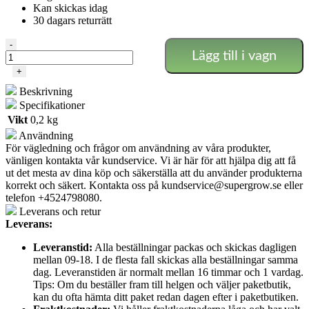
Kan skickas idag
30 dagars returrätt
Växtskyltar/etiketter
-
Lägg till i vagn
-
100
+
st
Beskrivning
mängd
Specifikationer
Vikt
0,2 kg
Användning
För vägledning och frågor om användning av våra produkter,
vänligen kontakta vår kundservice. Vi är här för att hjälpa dig att få
ut det mesta av dina köp och säkerställa att du använder produkterna
korrekt och säkert. Kontakta oss på
kundservice@supergrow.se
eller
telefon +4524798080.
Leverans och retur
Leverans:
Leveranstid:
Alla beställningar packas och skickas dagligen
mellan 09-18. I de flesta fall skickas alla beställningar samma
dag. Leveranstiden är normalt mellan 16 timmar och 1 vardag.
Tips: Om du beställer fram till helgen och väljer paketbutik,
kan du ofta hämta ditt paket redan dagen efter i paketbutiken.