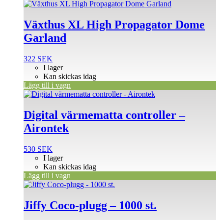
Växthus XL High Propagator Dome
Garland
322
SEK
I lager
Kan skickas idag
Lägg till i vagn
Digital värmematta controller –
Airontek
530
SEK
I lager
Kan skickas idag
Lägg till i vagn
Jiffy Coco-plugg – 1000 st.