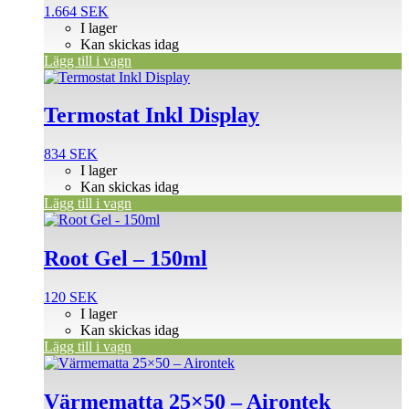
1.664
SEK
I lager
Kan skickas idag
Lägg till i vagn
Termostat Inkl Display
834
SEK
I lager
Kan skickas idag
Lägg till i vagn
Root Gel – 150ml
120
SEK
I lager
Kan skickas idag
Lägg till i vagn
Värmematta 25×50 – Airontek