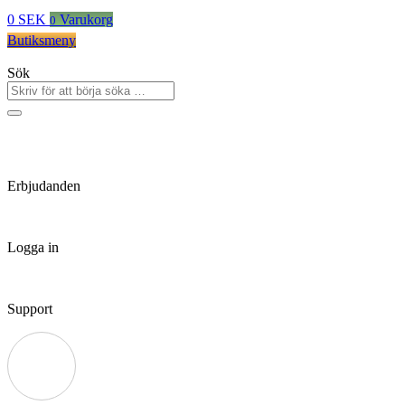
0
SEK
Varukorg
0
Butiksmeny
Sök
Erbjudanden
Logga in
Support