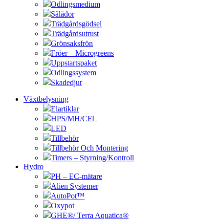
Odlingsmedium
Sålådor
Trädgårdsgödsel
Trädgårdsutrust
Grönsaksfrön
Fröer – Microgreens
Uppstartspaket
Odlingssystem
Skadedjur
Växtbelysning
Elartiklar
HPS/MH/CFL
LED
Tillbehör
Tillbehör Och Montering
Timers – Styrning/Kontroll
Hydro
PH – EC-mätare
Alien Systemer
AutoPot™
Oxypot
GHE®/ Terra Aquatica®