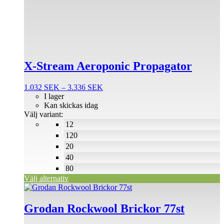
produkten
har
flera
varianter.
De
olika
alternativen
X-Stream Aeroponic Propagator
kan
väljas
på
Prisintervall:
1.032
SEK
–
3.336
SEK
produktsidan
1.032 SEK
I lager
till
Kan skickas idag
3.336 SEK
Välj variant:
12
120
20
40
80
Välj alternativ
Grodan Rockwool Brickor 77st