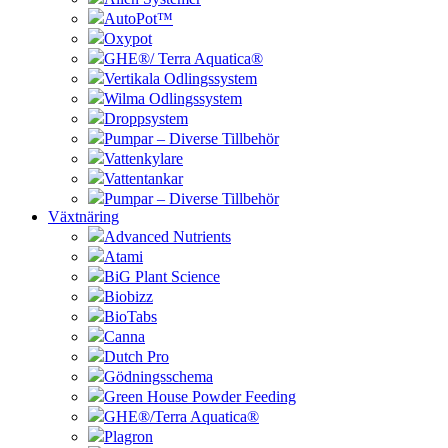
AutoPot™
Oxypot
GHE®/ Terra Aquatica®
Vertikala Odlingssystem
Wilma Odlingssystem
Droppsystem
Pumpar – Diverse Tillbehör
Vattenkylare
Vattentankar
Pumpar – Diverse Tillbehör
Växtnäring
Advanced Nutrients
Atami
BiG Plant Science
Biobizz
BioTabs
Canna
Dutch Pro
Gödningsschema
Green House Powder Feeding
GHE®/Terra Aquatica®
Plagron