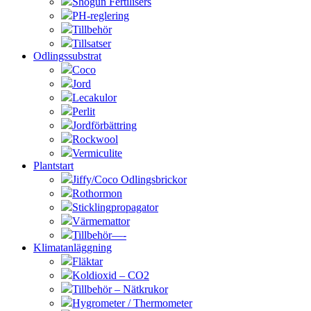
Shogun Fertilisers
PH-reglering
Tillbehör
Tillsatser
Odlingssubstrat
Coco
Jord
Lecakulor
Perlit
Jordförbättring
Rockwool
Vermiculite
Plantstart
Jiffy/Coco Odlingsbrickor
Rothormon
Sticklingpropagator
Värmemattor
Tillbehör—-
Klimatanläggning
Fläktar
Koldioxid – CO2
Tillbehör – Nätkrukor
Hygrometer / Thermometer