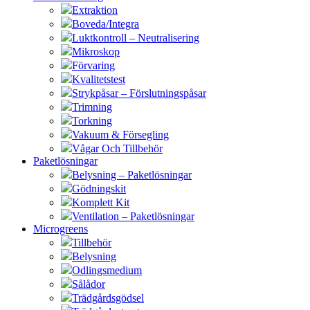
Extraktion
Boveda/Integra
Luktkontroll – Neutralisering
Mikroskop
Förvaring
Kvalitetstest
Strykpåsar – Förslutningspåsar
Trimning
Torkning
Vakuum & Försegling
Vågar Och Tillbehör
Paketlösningar
Belysning – Paketlösningar
Gödningskit
Komplett Kit
Ventilation – Paketlösningar
Microgreens
Tillbehör
Belysning
Odlingsmedium
Sålådor
Trädgårdsgödsel