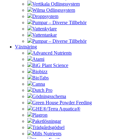
Vertikala Odlingssystem
Wilma Odlingssystem
Droppsystem
Pumpar – Diverse Tillbehör
Vattenkylare
Vattentankar
Pumpar – Diverse Tillbehör
Växtnäring
Advanced Nutrients
Atami
BiG Plant Science
Biobizz
BioTabs
Canna
Dutch Pro
Gödningsschema
Green House Powder Feeding
GHE®/Terra Aquatica®
Plagron
Paketlösningar
Trädgårdsgödsel
Mills Nutrients