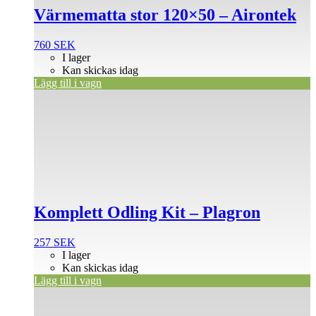
Värmematta stor 120×50 – Airontek
760
SEK
I lager
Kan skickas idag
Lägg till i vagn
Komplett Odling Kit – Plagron
257
SEK
I lager
Kan skickas idag
Lägg till i vagn
Den
här