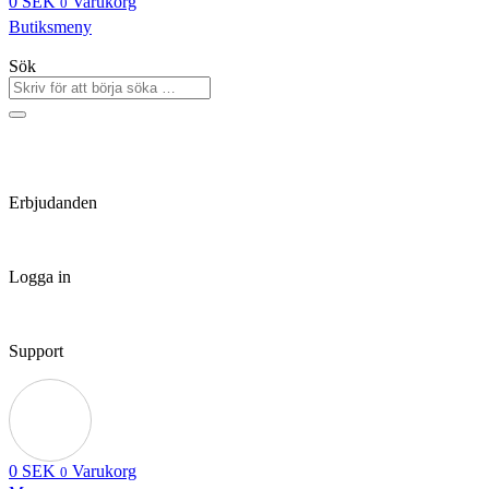
0
SEK
Varukorg
0
Butiksmeny
Sök
Erbjudanden
Logga in
Support
0
SEK
Varukorg
0