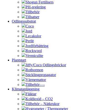
Shogun Fertilisers
PH-reglering
Tillbehör
Tillsatser
Odlingssubstrat
Coco
Jord
Lecakulor
Perlit
Jordförbättring
Rockwool
Vermiculite
Plantstart
Jiffy/Coco Odlingsbrickor
Rothormon
Sticklingpropagator
Värmemattor
Tillbehör—-
Klimatanläggning
Fläktar
Koldioxid – CO2
Tillbehör – Nätkrukor
Hygrometer / Thermometer