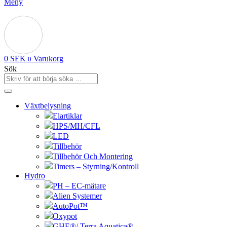
Meny
0
SEK
Varukorg
0
Sök
Växtbelysning
Elartiklar
HPS/MH/CFL
LED
Tillbehör
Tillbehör Och Montering
Timers – Styrning/Kontroll
Hydro
PH – EC-mätare
Alien Systemer
AutoPot™
Oxypot
GHE®/ Terra Aquatica®