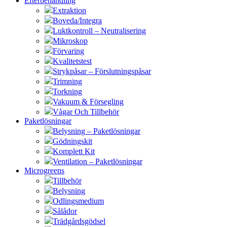
Efterbehandling
Extraktion
Boveda/Integra
Luktkontroll – Neutralisering
Mikroskop
Förvaring
Kvalitetstest
Strykpåsar – Förslutningspåsar
Trimning
Torkning
Vakuum & Försegling
Vågar Och Tillbehör
Paketlösningar
Belysning – Paketlösningar
Gödningskit
Komplett Kit
Ventilation – Paketlösningar
Microgreens
Tillbehör
Belysning
Odlingsmedium
Sålådor
Trädgårdsgödsel