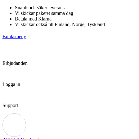
Hoppa
Snabb och säker leverans
till
Vi skickar paketet samma dag
innehåll
Betala med Klarna
Vi skickar också till Finland, Norge, Tyskland
Butiksmeny
Erbjudanden
Logga in
Support