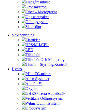
Trädgårdsutrust
Grönsaksfrön
Fröer – Microgreens
Uppstartspaket
Odlingssystem
Skadedjur
Växtbelysning
Elartiklar
HPS/MH/CFL
LED
Tillbehör
Tillbehör Och Montering
Timers – Styrning/Kontroll
Hydro
PH – EC-mätare
Alien Systemer
AutoPot™
Oxypot
GHE®/ Terra Aquatica®
Vertikala Odlingssystem
Wilma Odlingssystem
Droppsystem