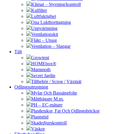
Klimat – Styrning/kontroll
Kulfilter
Luftfuktighet
Ona Luktborttagning
Uppvärmning
Ventilationskit
Fläkt – Utsug
Ventilation – Slangar
Tält
Growtent
HOMEbox®
Mammoth
Secret Jardin
Tillbehör / Scrog / Växtnät
Odlingsutrustning
Mylar Och Bassängfolie
Måttbägare M.m.
PH – EC-mätare
Plastkrukor, Fat Och Odlingsbrickor
Plantstöd
Skadedjurskontroll
Väskor