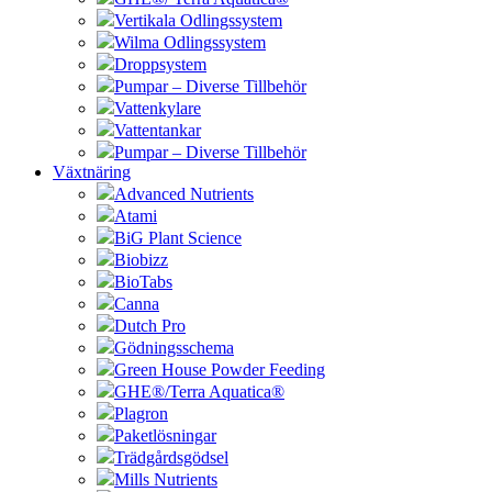
Vertikala Odlingssystem
Wilma Odlingssystem
Droppsystem
Pumpar – Diverse Tillbehör
Vattenkylare
Vattentankar
Pumpar – Diverse Tillbehör
Växtnäring
Advanced Nutrients
Atami
BiG Plant Science
Biobizz
BioTabs
Canna
Dutch Pro
Gödningsschema
Green House Powder Feeding
GHE®/Terra Aquatica®
Plagron
Paketlösningar
Trädgårdsgödsel
Mills Nutrients