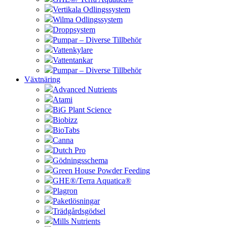
Vertikala Odlingssystem
Wilma Odlingssystem
Droppsystem
Pumpar – Diverse Tillbehör
Vattenkylare
Vattentankar
Pumpar – Diverse Tillbehör
Växtnäring
Advanced Nutrients
Atami
BiG Plant Science
Biobizz
BioTabs
Canna
Dutch Pro
Gödningsschema
Green House Powder Feeding
GHE®/Terra Aquatica®
Plagron
Paketlösningar
Trädgårdsgödsel
Mills Nutrients