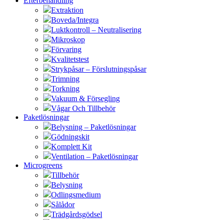
Efterbehandling
Extraktion
Boveda/Integra
Luktkontroll – Neutralisering
Mikroskop
Förvaring
Kvalitetstest
Strykpåsar – Förslutningspåsar
Trimning
Torkning
Vakuum & Försegling
Vågar Och Tillbehör
Paketlösningar
Belysning – Paketlösningar
Gödningskit
Komplett Kit
Ventilation – Paketlösningar
Microgreens
Tillbehör
Belysning
Odlingsmedium
Sålådor
Trädgårdsgödsel