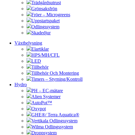
Trädgårdsutrust
Grönsaksfrön
Fröer – Microgreens
Uppstartspaket
Odlingssystem
Skadedjur
Växtbelysning
Elartiklar
HPS/MH/CFL
LED
Tillbehör
Tillbehör Och Montering
Timers – Styrning/Kontroll
Hydro
PH – EC-mätare
Alien Systemer
AutoPot™
Oxypot
GHE®/ Terra Aquatica®
Vertikala Odlingssystem
Wilma Odlingssystem
Droppsystem