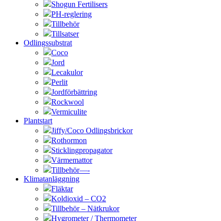
Shogun Fertilisers
PH-reglering
Tillbehör
Tillsatser
Odlingssubstrat
Coco
Jord
Lecakulor
Perlit
Jordförbättring
Rockwool
Vermiculite
Plantstart
Jiffy/Coco Odlingsbrickor
Rothormon
Sticklingpropagator
Värmemattor
Tillbehör—-
Klimatanläggning
Fläktar
Koldioxid – CO2
Tillbehör – Nätkrukor
Hygrometer / Thermometer