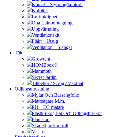
Klimat – Styrning/kontroll
Kulfilter
Luftfuktighet
Ona Luktborttagning
Uppvärmning
Ventilationskit
Fläkt – Utsug
Ventilation – Slangar
Tält
Growtent
HOMEbox®
Mammoth
Secret Jardin
Tillbehör / Scrog / Växtnät
Odlingsutrustning
Mylar Och Bassängfolie
Måttbägare M.m.
PH – EC-mätare
Plastkrukor, Fat Och Odlingsbrickor
Plantstöd
Skadedjurskontroll
Väskor