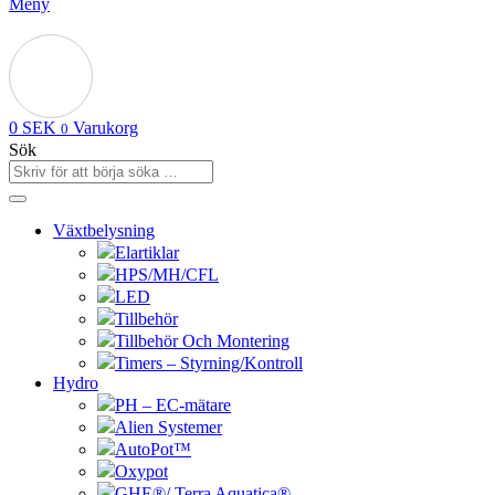
Meny
0
SEK
Varukorg
0
Sök
Växtbelysning
Elartiklar
HPS/MH/CFL
LED
Tillbehör
Tillbehör Och Montering
Timers – Styrning/Kontroll
Hydro
PH – EC-mätare
Alien Systemer
AutoPot™
Oxypot
GHE®/ Terra Aquatica®