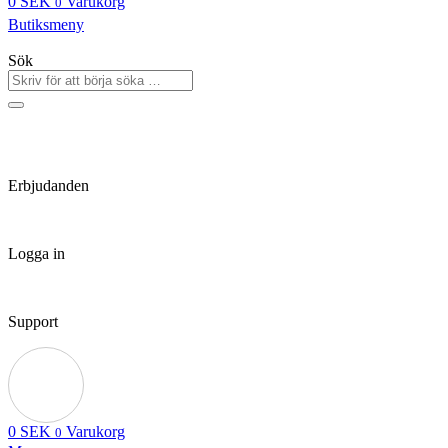
0
SEK
Varukorg
0
Butiksmeny
Sök
Erbjudanden
Logga in
Support
0
SEK
Varukorg
0