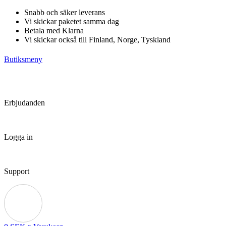
Hoppa
Snabb och säker leverans
till
Vi skickar paketet samma dag
innehåll
Betala med Klarna
Vi skickar också till Finland, Norge, Tyskland
Butiksmeny
Erbjudanden
Logga in
Support