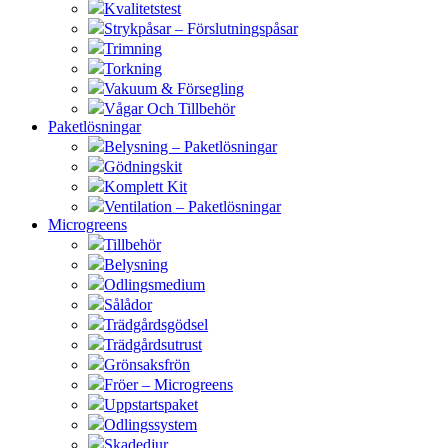
Kvalitetstest
Strykpåsar – Förslutningspåsar
Trimning
Torkning
Vakuum & Försegling
Vågar Och Tillbehör
Paketlösningar
Belysning – Paketlösningar
Gödningskit
Komplett Kit
Ventilation – Paketlösningar
Microgreens
Tillbehör
Belysning
Odlingsmedium
Sålådor
Trädgårdsgödsel
Trädgårdsutrust
Grönsaksfrön
Fröer – Microgreens
Uppstartspaket
Odlingssystem
Skadedjur