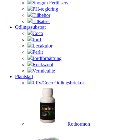
Shogun Fertilisers
PH-reglering
Tillbehör
Tillsatser
Odlingssubstrat
Coco
Jord
Lecakulor
Perlit
Jordförbättring
Rockwool
Vermiculite
Plantstart
Jiffy/Coco Odlingsbrickor
Rothormon