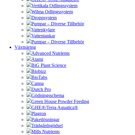
Vertikala Odlingssystem
Wilma Odlingssystem
Droppsystem
Pumpar – Diverse Tillbehör
Vattenkylare
Vattentankar
Pumpar – Diverse Tillbehör
Växtnäring
Advanced Nutrients
Atami
BiG Plant Science
Biobizz
BioTabs
Canna
Dutch Pro
Gödningsschema
Green House Powder Feeding
GHE®/Terra Aquatica®
Plagron
Paketlösningar
Trädgårdsgödsel
Mills Nutrients