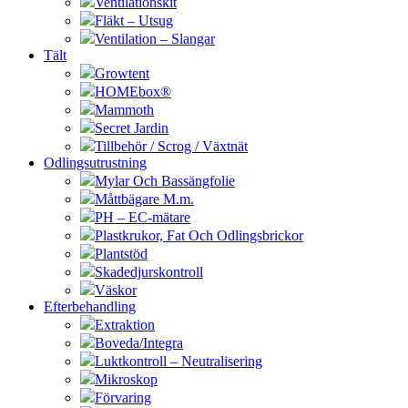
Ventilationskit
Fläkt – Utsug
Ventilation – Slangar
Tält
Growtent
HOMEbox®
Mammoth
Secret Jardin
Tillbehör / Scrog / Växtnät
Odlingsutrustning
Mylar Och Bassängfolie
Måttbägare M.m.
PH – EC-mätare
Plastkrukor, Fat Och Odlingsbrickor
Plantstöd
Skadedjurskontroll
Väskor
Efterbehandling
Extraktion
Boveda/Integra
Luktkontroll – Neutralisering
Mikroskop
Förvaring