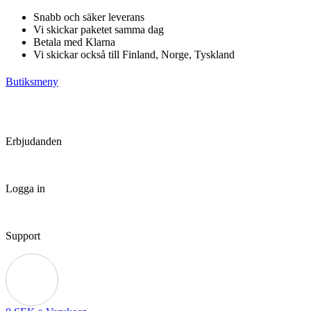
Hoppa
Snabb och säker leverans
till
Vi skickar paketet samma dag
innehåll
Betala med Klarna
Vi skickar också till Finland, Norge, Tyskland
Butiksmeny
Erbjudanden
Logga in
Support