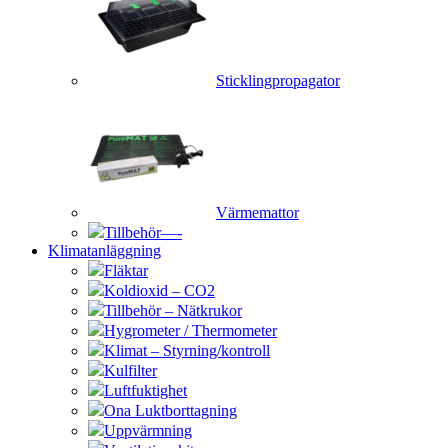
Sticklingpropagator
Värmemattor
Tillbehör—-
Klimatanläggning
Fläktar
Koldioxid – CO2
Tillbehör – Nätkrukor
Hygrometer / Thermometer
Klimat – Styrning/kontroll
Kulfilter
Luftfuktighet
Ona Luktborttagning
Uppvärmning