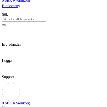
0
SEK
Varukorg
0
Butiksmeny
Sök
Erbjudanden
Logga in
Support
0
SEK
Varukorg
0