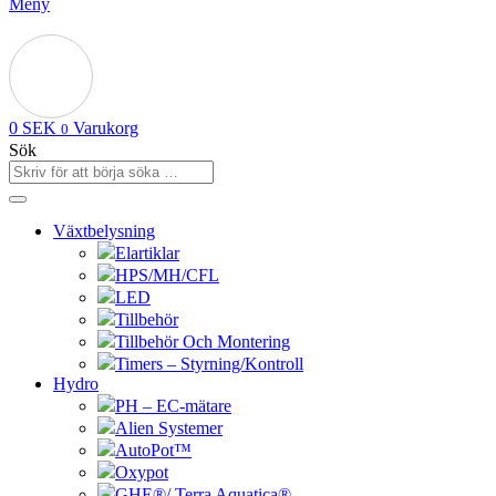
Meny
0
SEK
Varukorg
0
Sök
Växtbelysning
Elartiklar
HPS/MH/CFL
LED
Tillbehör
Tillbehör Och Montering
Timers – Styrning/Kontroll
Hydro
PH – EC-mätare
Alien Systemer
AutoPot™
Oxypot
GHE®/ Terra Aquatica®