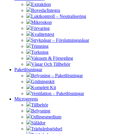
Extraktion
Boveda/Integra
Luktkontroll – Neutralisering
Mikroskop
Förvaring
Kvalitetstest
Strykpåsar – Förslutningspåsar
Trimning
Torkning
Vakuum & Försegling
Vågar Och Tillbehör
Paketlösningar
Belysning – Paketlösningar
Gödningskit
Komplett Kit
Ventilation – Paketlösningar
Microgreens
Tillbehör
Belysning
Odlingsmedium
Sålådor
Trädgårdsgödsel