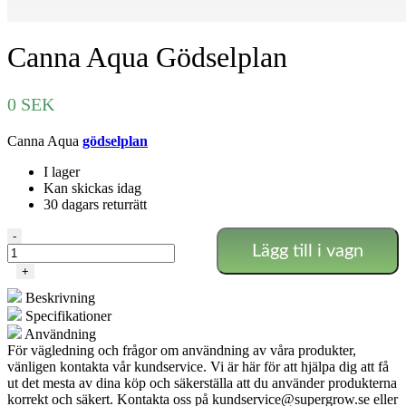
Canna Aqua Gödselplan
0
SEK
Canna Aqua
gödselplan
I lager
Kan skickas idag
30 dagars returrätt
Canna
-
Lägg till i vagn
Aqua
Gödselplan
+
mängd
Beskrivning
Specifikationer
Användning
För vägledning och frågor om användning av våra produkter,
vänligen kontakta vår kundservice. Vi är här för att hjälpa dig att få
ut det mesta av dina köp och säkerställa att du använder produkterna
korrekt och säkert. Kontakta oss på
kundservice@supergrow.se
eller