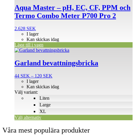
Aqua Master – pH, EC, CF, PPM och
Termo Combo Meter P700 Pro 2
2.628
SEK
I lager
Kan skickas idag
Lägg till i vagn
Den
här
produkten
Garland bevattningsbricka
har
flera
Prisintervall:
44
SEK
–
120
SEK
varianter.
44 SEK
I lager
De
till
Kan skickas idag
olika
120 SEK
Välj variant:
alternativen
Liten
kan
väljas
Large
på
XL
produktsidan
Välj alternativ
Våra mest populära produkter