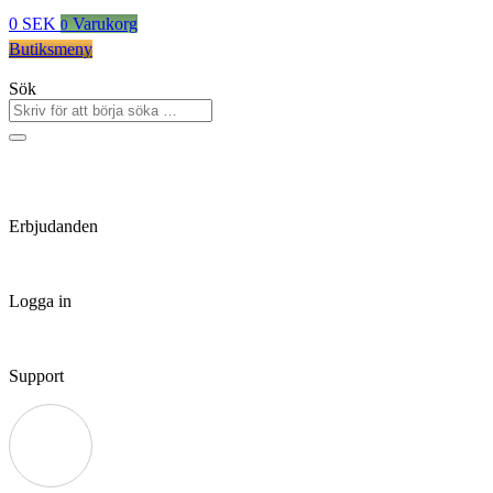
0
SEK
Varukorg
0
Butiksmeny
Sök
Erbjudanden
Logga in
Support