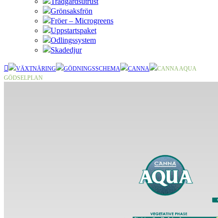
Trädgårdsutrust
Grönsaksfrön
Fröer – Microgreens
Uppstartspaket
Odlingssystem
Skadedjur
VÄXTNÄRING
GÖDNINGSSCHEMA
CANNA
CANNA AQUA
GÖDSELPLAN