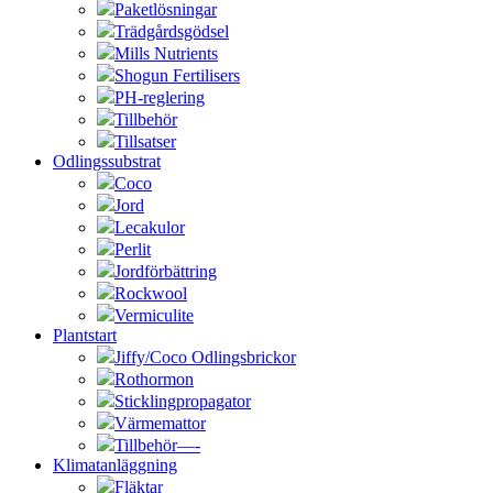
Paketlösningar
Trädgårdsgödsel
Mills Nutrients
Shogun Fertilisers
PH-reglering
Tillbehör
Tillsatser
Odlingssubstrat
Coco
Jord
Lecakulor
Perlit
Jordförbättring
Rockwool
Vermiculite
Plantstart
Jiffy/Coco Odlingsbrickor
Rothormon
Sticklingpropagator
Värmemattor
Tillbehör—-
Klimatanläggning
Fläktar