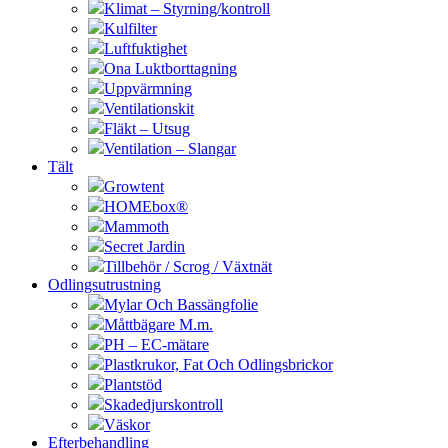
Klimat – Styrning/kontroll
Kulfilter
Luftfuktighet
Ona Luktborttagning
Uppvärmning
Ventilationskit
Fläkt – Utsug
Ventilation – Slangar
Tält
Growtent
HOMEbox®
Mammoth
Secret Jardin
Tillbehör / Scrog / Växtnät
Odlingsutrustning
Mylar Och Bassängfolie
Måttbägare M.m.
PH – EC-mätare
Plastkrukor, Fat Och Odlingsbrickor
Plantstöd
Skadedjurskontroll
Väskor
Efterbehandling