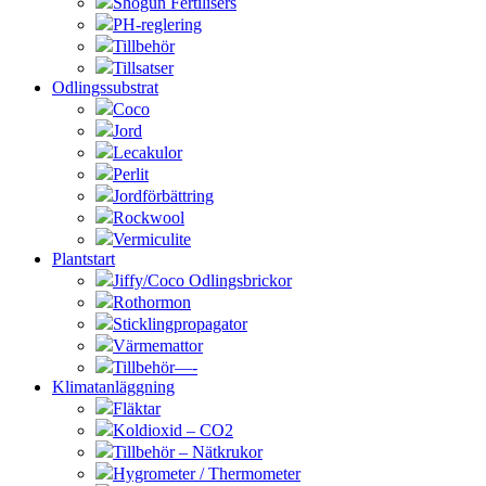
Shogun Fertilisers
PH-reglering
Tillbehör
Tillsatser
Odlingssubstrat
Coco
Jord
Lecakulor
Perlit
Jordförbättring
Rockwool
Vermiculite
Plantstart
Jiffy/Coco Odlingsbrickor
Rothormon
Sticklingpropagator
Värmemattor
Tillbehör—-
Klimatanläggning
Fläktar
Koldioxid – CO2
Tillbehör – Nätkrukor
Hygrometer / Thermometer