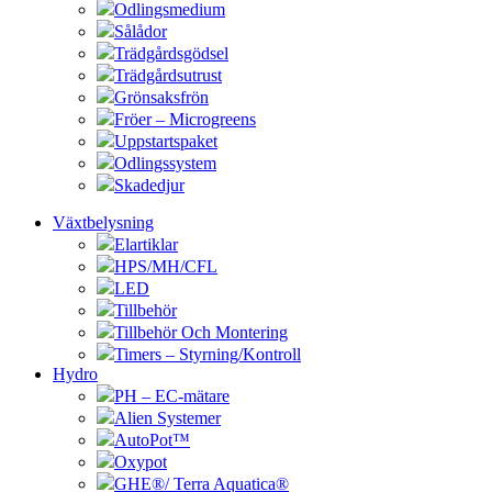
Odlingsmedium
Sålådor
Trädgårdsgödsel
Trädgårdsutrust
Grönsaksfrön
Fröer – Microgreens
Uppstartspaket
Odlingssystem
Skadedjur
Växtbelysning
Elartiklar
HPS/MH/CFL
LED
Tillbehör
Tillbehör Och Montering
Timers – Styrning/Kontroll
Hydro
PH – EC-mätare
Alien Systemer
AutoPot™
Oxypot
GHE®/ Terra Aquatica®