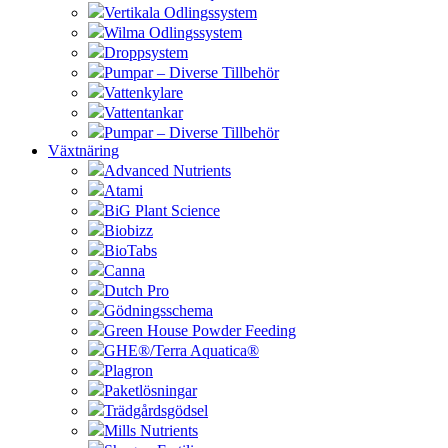
Vertikala Odlingssystem
Wilma Odlingssystem
Droppsystem
Pumpar – Diverse Tillbehör
Vattenkylare
Vattentankar
Pumpar – Diverse Tillbehör
Växtnäring
Advanced Nutrients
Atami
BiG Plant Science
Biobizz
BioTabs
Canna
Dutch Pro
Gödningsschema
Green House Powder Feeding
GHE®/Terra Aquatica®
Plagron
Paketlösningar
Trädgårdsgödsel
Mills Nutrients