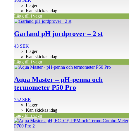
166
SEK
I lager
Kan skickas idag
Lägg till i vagn
Garland pH jordprover – 2 st
43
SEK
I lager
Kan skickas idag
Lägg till i vagn
Aqua Master – pH-penna och
termometer P50 Pro
752
SEK
I lager
Kan skickas idag
Lägg till i vagn