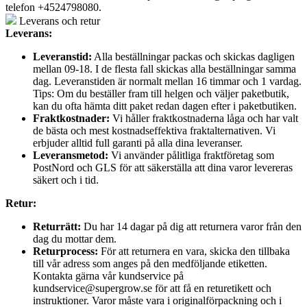
telefon +4524798080.
Leverans och retur
Leverans:
Leveranstid:
Alla beställningar packas och skickas dagligen
mellan 09-18. I de flesta fall skickas alla beställningar samma
dag. Leveranstiden är normalt mellan 16 timmar och 1 vardag.
Tips: Om du beställer fram till helgen och väljer paketbutik,
kan du ofta hämta ditt paket redan dagen efter i paketbutiken.
Fraktkostnader:
Vi håller fraktkostnaderna låga och har valt
de bästa och mest kostnadseffektiva fraktalternativen. Vi
erbjuder alltid full garanti på alla dina leveranser.
Leveransmetod:
Vi använder pålitliga fraktföretag som
PostNord och GLS för att säkerställa att dina varor levereras
säkert och i tid.
Retur:
Returrätt:
Du har 14 dagar på dig att returnera varor från den
dag du mottar dem.
Returprocess:
För att returnera en vara, skicka den tillbaka
till vår adress som anges på den medföljande etiketten.
Kontakta gärna vår kundservice på
kundservice@supergrow.se för att få en returetikett och
instruktioner. Varor måste vara i originalförpackning och i