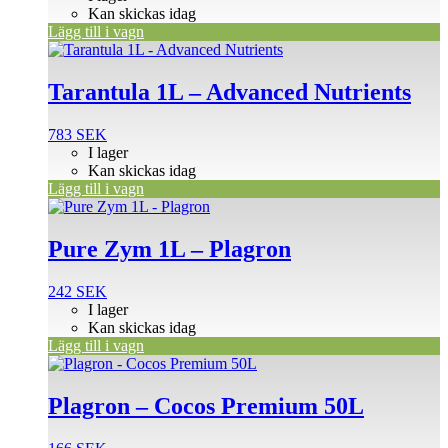
Kan skickas idag
Lägg till i vagn
Tarantula 1L – Advanced Nutrients
783
SEK
I lager
Kan skickas idag
Lägg till i vagn
Pure Zym 1L – Plagron
242
SEK
I lager
Kan skickas idag
Lägg till i vagn
Plagron – Cocos Premium 50L