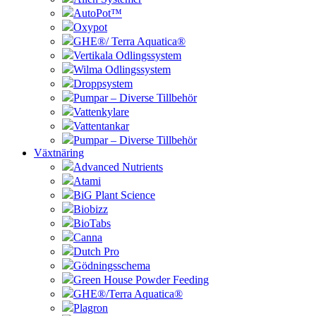
AutoPot™
Oxypot
GHE®/ Terra Aquatica®
Vertikala Odlingssystem
Wilma Odlingssystem
Droppsystem
Pumpar – Diverse Tillbehör
Vattenkylare
Vattentankar
Pumpar – Diverse Tillbehör
Växtnäring
Advanced Nutrients
Atami
BiG Plant Science
Biobizz
BioTabs
Canna
Dutch Pro
Gödningsschema
Green House Powder Feeding
GHE®/Terra Aquatica®
Plagron