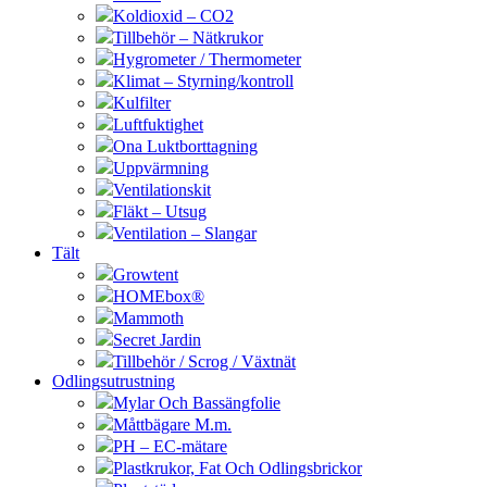
Koldioxid – CO2
Tillbehör – Nätkrukor
Hygrometer / Thermometer
Klimat – Styrning/kontroll
Kulfilter
Luftfuktighet
Ona Luktborttagning
Uppvärmning
Ventilationskit
Fläkt – Utsug
Ventilation – Slangar
Tält
Growtent
HOMEbox®
Mammoth
Secret Jardin
Tillbehör / Scrog / Växtnät
Odlingsutrustning
Mylar Och Bassängfolie
Måttbägare M.m.
PH – EC-mätare
Plastkrukor, Fat Och Odlingsbrickor