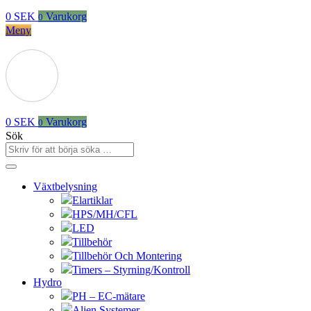
0
SEK
Varukorg
0
Meny
0
SEK
Varukorg
0
Sök
Växtbelysning
Elartiklar
HPS/MH/CFL
LED
Tillbehör
Tillbehör Och Montering
Timers – Styrning/Kontroll
Hydro
PH – EC-mätare
Alien Systemer