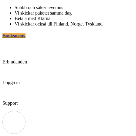
Hoppa
Snabb och säker leverans
till
Vi skickar paketet samma dag
innehåll
Betala med Klarna
Vi skickar också till Finland, Norge, Tyskland
Butiksmeny
Erbjudanden
Logga in
Support