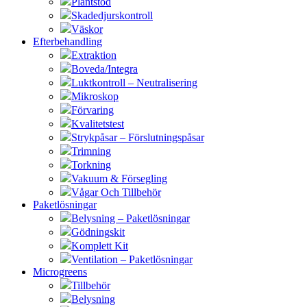
Plantstöd
Skadedjurskontroll
Väskor
Efterbehandling
Extraktion
Boveda/Integra
Luktkontroll – Neutralisering
Mikroskop
Förvaring
Kvalitetstest
Strykpåsar – Förslutningspåsar
Trimning
Torkning
Vakuum & Försegling
Vågar Och Tillbehör
Paketlösningar
Belysning – Paketlösningar
Gödningskit
Komplett Kit
Ventilation – Paketlösningar
Microgreens
Tillbehör
Belysning