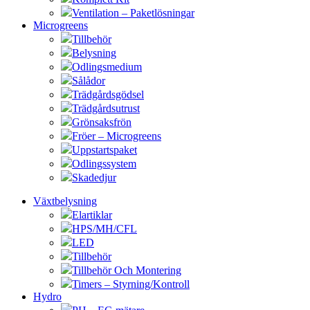
Ventilation – Paketlösningar
Microgreens
Tillbehör
Belysning
Odlingsmedium
Sålådor
Trädgårdsgödsel
Trädgårdsutrust
Grönsaksfrön
Fröer – Microgreens
Uppstartspaket
Odlingssystem
Skadedjur
Växtbelysning
Elartiklar
HPS/MH/CFL
LED
Tillbehör
Tillbehör Och Montering
Timers – Styrning/Kontroll
Hydro