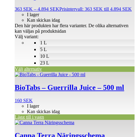
363
SEK
–
4.894
SEK
Prisintervall: 363 SEK till 4.894 SEK
I lager
Kan skickas idag
Den här produkten har flera varianter. De olika alternativen
kan väljas på produktsidan
Välj variant:
1 L
5 L
10 L
23 L
Välj alternativ
BioTabs – Guerrilla Juice – 500 ml
160
SEK
I lager
Kan skickas idag
Lägg till i vagn
Canna Terra Näringsschema