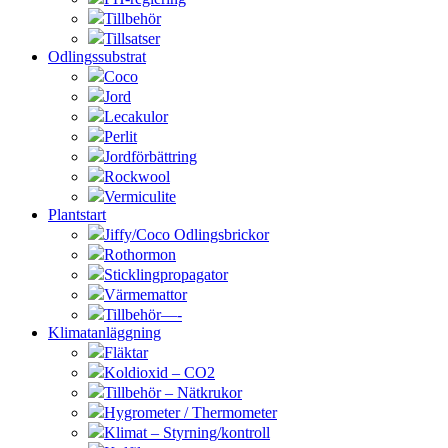
Tillbehör
Tillsatser
Odlingssubstrat
Coco
Jord
Lecakulor
Perlit
Jordförbättring
Rockwool
Vermiculite
Plantstart
Jiffy/Coco Odlingsbrickor
Rothormon
Sticklingpropagator
Värmemattor
Tillbehör—-
Klimatanläggning
Fläktar
Koldioxid – CO2
Tillbehör – Nätkrukor
Hygrometer / Thermometer
Klimat – Styrning/kontroll