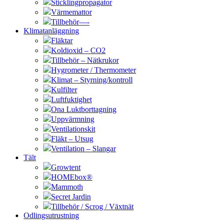
Sticklingpropagator
Värmemattor
Tillbehör—-
Klimatanläggning
Fläktar
Koldioxid – CO2
Tillbehör – Nätkrukor
Hygrometer / Thermometer
Klimat – Styrning/kontroll
Kulfilter
Luftfuktighet
Ona Luktborttagning
Uppvärmning
Ventilationskit
Fläkt – Utsug
Ventilation – Slangar
Tält
Growtent
HOMEbox®
Mammoth
Secret Jardin
Tillbehör / Scrog / Växtnät
Odlingsutrustning