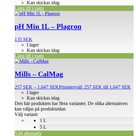
Kan skickas idag
Lägg till i vagn
pH Min 1L – Plagron
135
SEK
I lager
Kan skickas idag
Lägg till i vagn
Mills – CalMag
257
SEK
–
1.047
SEK
Prisintervall: 257 SEK till 1.047 SEK
I lager
Kan skickas idag
Den här produkten har flera varianter. De olika alternativen
kan väljas på produktsidan
Välj variant:
1 L
5 L
Välj alternativ