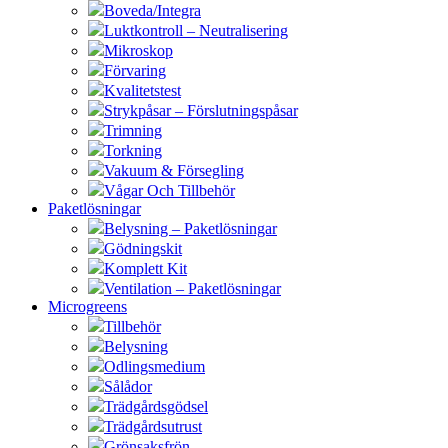
Boveda/Integra
Luktkontroll – Neutralisering
Mikroskop
Förvaring
Kvalitetstest
Strykpåsar – Förslutningspåsar
Trimning
Torkning
Vakuum & Försegling
Vågar Och Tillbehör
Paketlösningar
Belysning – Paketlösningar
Gödningskit
Komplett Kit
Ventilation – Paketlösningar
Microgreens
Tillbehör
Belysning
Odlingsmedium
Sålådor
Trädgårdsgödsel
Trädgårdsutrust
Grönsaksfrön