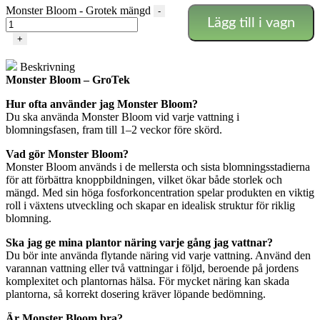
Monster Bloom - Grotek mängd
-
Lägg till i vagn
+
Beskrivning
Monster Bloom – GroTek
Hur ofta använder jag Monster Bloom?
Du ska använda Monster Bloom vid varje vattning i
blomningsfasen, fram till 1–2 veckor före skörd.
Vad gör Monster Bloom?
Monster Bloom används i de mellersta och sista blomningsstadierna
för att förbättra knoppbildningen, vilket ökar både storlek och
mängd. Med sin höga fosforkoncentration spelar produkten en viktig
roll i växtens utveckling och skapar en idealisk struktur för riklig
blomning.
Ska jag ge mina plantor näring varje gång jag vattnar?
Du bör inte använda flytande näring vid varje vattning. Använd den
varannan vattning eller två vattningar i följd, beroende på jordens
komplexitet och plantornas hälsa. För mycket näring kan skada
plantorna, så korrekt dosering kräver löpande bedömning.
Är Monster Bloom bra?