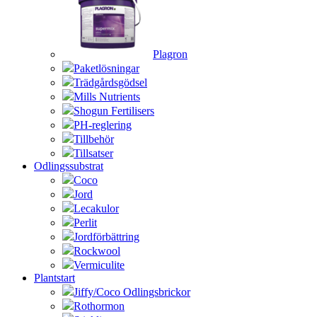
Plagron
Paketlösningar
Trädgårdsgödsel
Mills Nutrients
Shogun Fertilisers
PH-reglering
Tillbehör
Tillsatser
Odlingssubstrat
Coco
Jord
Lecakulor
Perlit
Jordförbättring
Rockwool
Vermiculite
Plantstart
Jiffy/Coco Odlingsbrickor
Rothormon