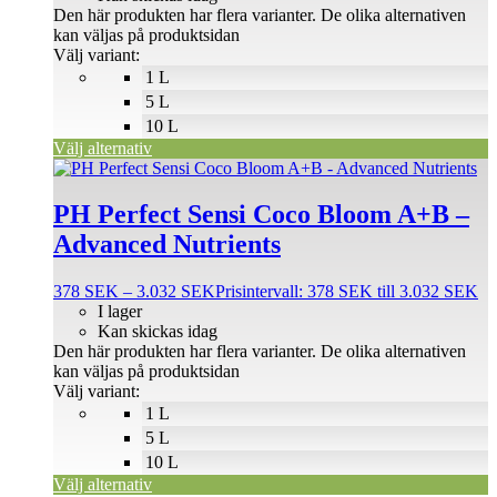
Den här produkten har flera varianter. De olika alternativen
kan väljas på produktsidan
Välj variant:
1 L
5 L
10 L
Välj alternativ
PH Perfect Sensi Coco Bloom A+B –
Advanced Nutrients
378
SEK
–
3.032
SEK
Prisintervall: 378 SEK till 3.032 SEK
I lager
Kan skickas idag
Den här produkten har flera varianter. De olika alternativen
kan väljas på produktsidan
Välj variant:
1 L
5 L
10 L
Välj alternativ