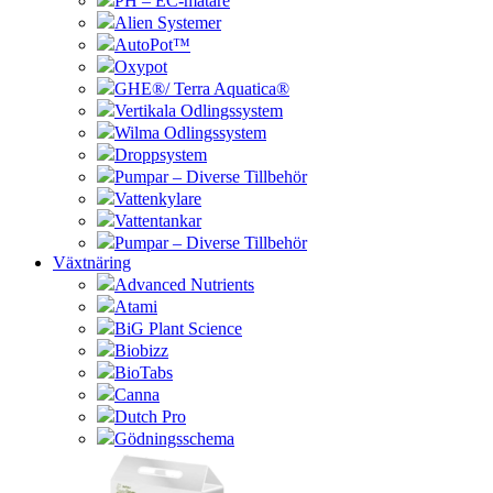
PH – EC-mätare
Alien Systemer
AutoPot™
Oxypot
GHE®/ Terra Aquatica®
Vertikala Odlingssystem
Wilma Odlingssystem
Droppsystem
Pumpar – Diverse Tillbehör
Vattenkylare
Vattentankar
Pumpar – Diverse Tillbehör
Växtnäring
Advanced Nutrients
Atami
BiG Plant Science
Biobizz
BioTabs
Canna
Dutch Pro
Gödningsschema