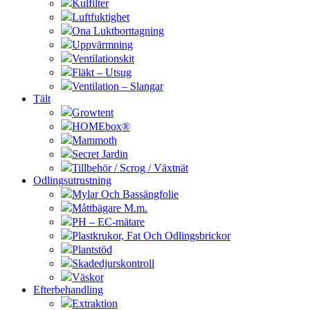
Kulfilter
Luftfuktighet
Ona Luktborttagning
Uppvärmning
Ventilationskit
Fläkt – Utsug
Ventilation – Slangar
Tält
Growtent
HOMEbox®
Mammoth
Secret Jardin
Tillbehör / Scrog / Växtnät
Odlingsutrustning
Mylar Och Bassängfolie
Måttbägare M.m.
PH – EC-mätare
Plastkrukor, Fat Och Odlingsbrickor
Plantstöd
Skadedjurskontroll
Väskor
Efterbehandling
Extraktion