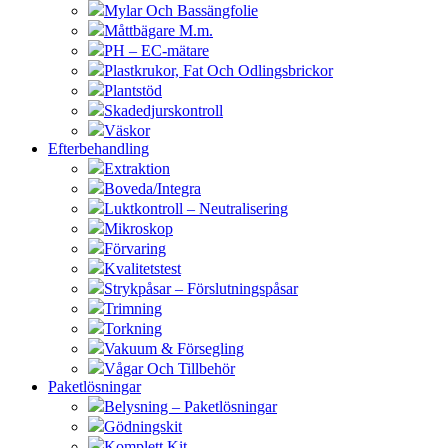
Mylar Och Bassängfolie
Måttbägare M.m.
PH – EC-mätare
Plastkrukor, Fat Och Odlingsbrickor
Plantstöd
Skadedjurskontroll
Väskor
Efterbehandling
Extraktion
Boveda/Integra
Luktkontroll – Neutralisering
Mikroskop
Förvaring
Kvalitetstest
Strykpåsar – Förslutningspåsar
Trimning
Torkning
Vakuum & Försegling
Vågar Och Tillbehör
Paketlösningar
Belysning – Paketlösningar
Gödningskit
Komplett Kit