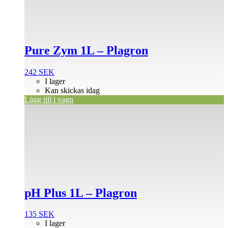
Pure Zym 1L – Plagron
242
SEK
I lager
Kan skickas idag
Lägg till i vagn
pH Plus 1L – Plagron
135
SEK
I lager