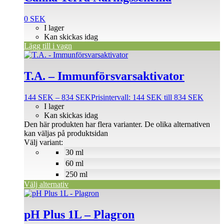
0
SEK
I lager
Kan skickas idag
Lägg till i vagn
T.A. – Immunförsvarsaktivator
144
SEK
–
834
SEK
Prisintervall: 144 SEK till 834 SEK
I lager
Kan skickas idag
Den här produkten har flera varianter. De olika alternativen
kan väljas på produktsidan
Välj variant:
30 ml
60 ml
250 ml
Välj alternativ
pH Plus 1L – Plagron