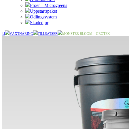
Fröer – Microgreens
Uppstartspaket
Odlingssystem
Skadedjur
VÄXTNÄRING
TILLSATSER
MONSTER BLOOM – GROTEK