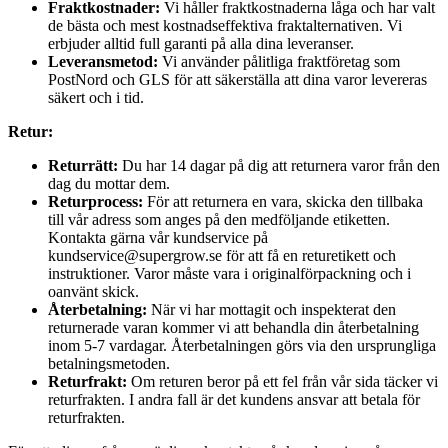
Fraktkostnader:
Vi håller fraktkostnaderna låga och har valt
de bästa och mest kostnadseffektiva fraktalternativen. Vi
erbjuder alltid full garanti på alla dina leveranser.
Leveransmetod:
Vi använder pålitliga fraktföretag som
PostNord och GLS för att säkerställa att dina varor levereras
säkert och i tid.
Retur:
Returrätt:
Du har 14 dagar på dig att returnera varor från den
dag du mottar dem.
Returprocess:
För att returnera en vara, skicka den tillbaka
till vår adress som anges på den medföljande etiketten.
Kontakta gärna vår kundservice på
kundservice@supergrow.se för att få en returetikett och
instruktioner. Varor måste vara i originalförpackning och i
oanvänt skick.
Återbetalning:
När vi har mottagit och inspekterat den
returnerade varan kommer vi att behandla din återbetalning
inom 5-7 vardagar. Återbetalningen görs via den ursprungliga
betalningsmetoden.
Returfrakt:
Om returen beror på ett fel från vår sida täcker vi
returfrakten. I andra fall är det kundens ansvar att betala för
returfrakten.