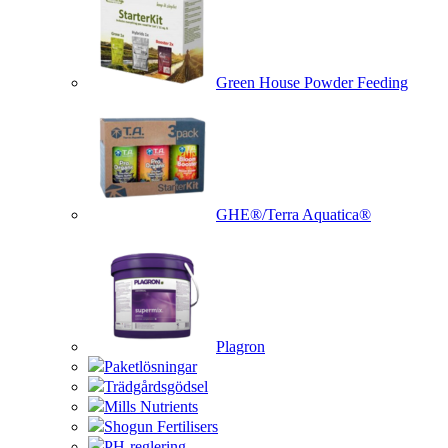
Green House Powder Feeding
GHE®/Terra Aquatica®
Plagron
Paketlösningar
Trädgårdsgödsel
Mills Nutrients
Shogun Fertilisers
PH-reglering