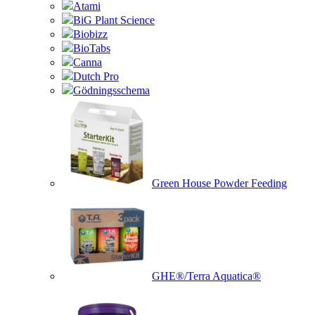
Atami
BiG Plant Science
Biobizz
BioTabs
Canna
Dutch Pro
Gödningsschema
Green House Powder Feeding
GHE®/Terra Aquatica®