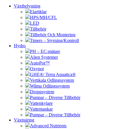
Växtbelysning
Elartiklar
HPS/MH/CFL
LED
Tillbehör
Tillbehör Och Montering
Timers – Styrning/Kontroll
Hydro
PH – EC-mätare
Alien Systemer
AutoPot™
Oxypot
GHE®/ Terra Aquatica®
Vertikala Odlingssystem
Wilma Odlingssystem
Droppsystem
Pumpar – Diverse Tillbehör
Vattenkylare
Vattentankar
Pumpar – Diverse Tillbehör
Växtnäring
Advanced Nutrients