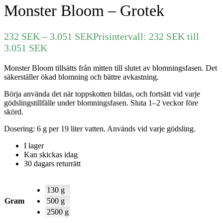
Monster Bloom – Grotek
232
SEK
–
3.051
SEK
Prisintervall: 232 SEK till
3.051 SEK
Monster Bloom tillsätts från mitten till slutet av blomningsfasen. Det
säkerställer ökad blomning och bättre avkastning.
Börja använda det när toppskotten bildas, och fortsätt vid varje
gödslingstillfälle under blomningsfasen. Sluta 1–2 veckor före
skörd.
Dosering: 6 g per 19 liter vatten. Används vid varje gödsling.
I lager
Kan skickas idag
30 dagars returrätt
130 g
Gram
500 g
2500 g