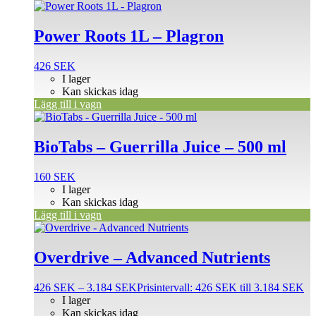
Power Roots 1L – Plagron
426
SEK
I lager
Kan skickas idag
Lägg till i vagn
BioTabs – Guerrilla Juice – 500 ml
160
SEK
I lager
Kan skickas idag
Lägg till i vagn
Overdrive – Advanced Nutrients
426
SEK
–
3.184
SEK
Prisintervall: 426 SEK till 3.184 SEK
I lager
Kan skickas idag