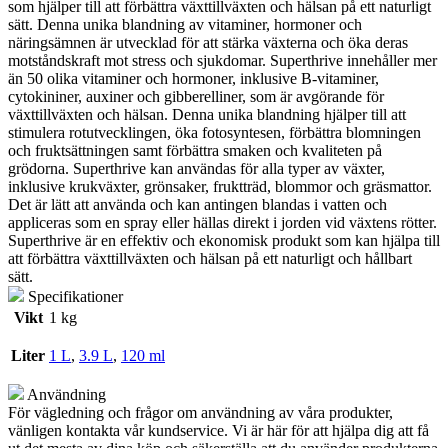
som hjälper till att förbättra växttillväxten och hälsan på ett naturligt
sätt. Denna unika blandning av vitaminer, hormoner och
näringsämnen är utvecklad för att stärka växterna och öka deras
motståndskraft mot stress och sjukdomar. Superthrive innehåller mer
än 50 olika vitaminer och hormoner, inklusive B-vitaminer,
cytokininer, auxiner och gibberelliner, som är avgörande för
växttillväxten och hälsan. Denna unika blandning hjälper till att
stimulera rotutvecklingen, öka fotosyntesen, förbättra blomningen
och fruktsättningen samt förbättra smaken och kvaliteten på
grödorna. Superthrive kan användas för alla typer av växter,
inklusive krukväxter, grönsaker, fruktträd, blommor och gräsmattor.
Det är lätt att använda och kan antingen blandas i vatten och
appliceras som en spray eller hällas direkt i jorden vid växtens rötter.
Superthrive är en effektiv och ekonomisk produkt som kan hjälpa till
att förbättra växttillväxten och hälsan på ett naturligt och hållbart
sätt.
Specifikationer
Vikt
1 kg
Liter
1 L
,
3.9 L
,
120 ml
Användning
För vägledning och frågor om användning av våra produkter,
vänligen kontakta vår kundservice. Vi är här för att hjälpa dig att få