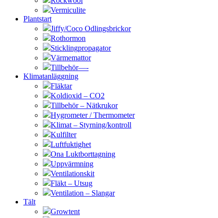
Rockwool
Vermiculite
Plantstart
Jiffy/Coco Odlingsbrickor
Rothormon
Sticklingpropagator
Värmemattor
Tillbehör—-
Klimatanläggning
Fläktar
Koldioxid – CO2
Tillbehör – Nätkrukor
Hygrometer / Thermometer
Klimat – Styrning/kontroll
Kulfilter
Luftfuktighet
Ona Luktborttagning
Uppvärmning
Ventilationskit
Fläkt – Utsug
Ventilation – Slangar
Tält
Growtent