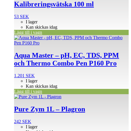
Kalibreringsvätska 100 ml
53
SEK
I lager
Kan skickas idag
Lägg till i vagn
Aqua Master – pH, EC, TDS, PPM
och Thermo Combo Pen P160 Pro
1.201
SEK
I lager
Kan skickas idag
Lägg till i vagn
Pure Zym 1L – Plagron
242
SEK
I lager