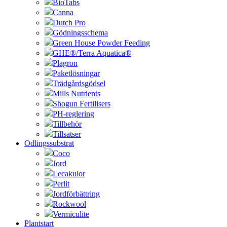
BioTabs
Canna
Dutch Pro
Gödningsschema
Green House Powder Feeding
GHE®/Terra Aquatica®
Plagron
Paketlösningar
Trädgårdsgödsel
Mills Nutrients
Shogun Fertilisers
PH-reglering
Tillbehör
Tillsatser
Odlingssubstrat
Coco
Jord
Lecakulor
Perlit
Jordförbättring
Rockwool
Vermiculite
Plantstart