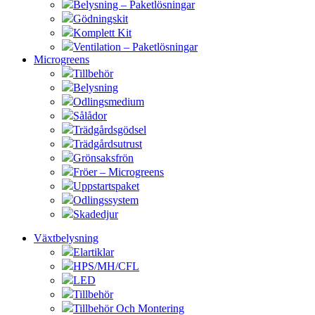
Belysning – Paketlösningar
Gödningskit
Komplett Kit
Ventilation – Paketlösningar
Microgreens
Tillbehör
Belysning
Odlingsmedium
Sålådor
Trädgårdsgödsel
Trädgårdsutrust
Grönsaksfrön
Fröer – Microgreens
Uppstartspaket
Odlingssystem
Skadedjur
Växtbelysning
Elartiklar
HPS/MH/CFL
LED
Tillbehör
Tillbehör Och Montering