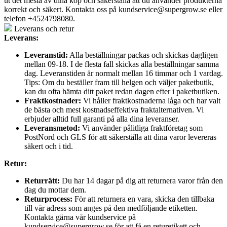
ut det mesta av dina köp och säkerställa att du använder produkterna
korrekt och säkert. Kontakta oss på
kundservice@supergrow.se
eller
telefon +4524798080.
Leverans och retur
Leverans:
Leveranstid:
Alla beställningar packas och skickas dagligen
mellan 09-18. I de flesta fall skickas alla beställningar samma
dag. Leveranstiden är normalt mellan 16 timmar och 1 vardag.
Tips: Om du beställer fram till helgen och väljer paketbutik,
kan du ofta hämta ditt paket redan dagen efter i paketbutiken.
Fraktkostnader:
Vi håller fraktkostnaderna låga och har valt
de bästa och mest kostnadseffektiva fraktalternativen. Vi
erbjuder alltid full garanti på alla dina leveranser.
Leveransmetod:
Vi använder pålitliga fraktföretag som
PostNord och GLS för att säkerställa att dina varor levereras
säkert och i tid.
Retur:
Returrätt:
Du har 14 dagar på dig att returnera varor från den
dag du mottar dem.
Returprocess:
För att returnera en vara, skicka den tillbaka
till vår adress som anges på den medföljande etiketten.
Kontakta gärna vår kundservice på
kundservice@supergrow.se för att få en returetikett och