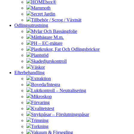
HOMEbox®
Mammoth
Secret Jardin
Tillbehör / Scrog / Växtnät
Odlingsutrustning
Mylar Och Bassängfolie
Måttbägare M.m.
PH – EC-mätare
Plastkrukor, Fat Och Odlingsbrickor
Plantstöd
Skadedjurskontroll
Väskor
Efterbehandling
Extraktion
Boveda/Integra
Luktkontroll – Neutralisering
Mikroskop
Förvaring
Kvalitetstest
Strykpåsar – Förslutningspåsar
Trimning
Torkning
Vakuum & Försegling