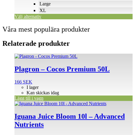
väljas
Large
på
XL
produktsidan
Välj alternativ
Våra mest populära produkter
Relaterade produkter
Plagron – Cocos Premium 50L
166
SEK
I lager
Kan skickas idag
Lägg till i vagn
Iguana Juice Bloom 10l – Advanced
Nutrients