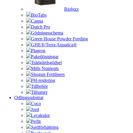
Biobizz
BioTabs
Canna
Dutch Pro
Gödningsschema
Green House Powder Feeding
GHE®/Terra Aquatica®
Plagron
Paketlösningar
Trädgårdsgödsel
Mills Nutrients
Shogun Fertilisers
PH-reglering
Tillbehör
Tillsatser
Odlingssubstrat
Coco
Jord
Lecakulor
Perlit
Jordförbättring