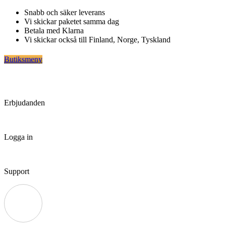
Hoppa
Snabb och säker leverans
till
Vi skickar paketet samma dag
innehåll
Betala med Klarna
Vi skickar också till Finland, Norge, Tyskland
Butiksmeny
Erbjudanden
Logga in
Support