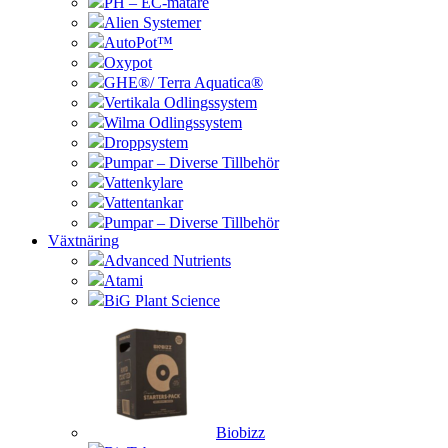
PH – EC-mätare
Alien Systemer
AutoPot™
Oxypot
GHE®/ Terra Aquatica®
Vertikala Odlingssystem
Wilma Odlingssystem
Droppsystem
Pumpar – Diverse Tillbehör
Vattenkylare
Vattentankar
Pumpar – Diverse Tillbehör
Växtnäring
Advanced Nutrients
Atami
BiG Plant Science
Biobizz