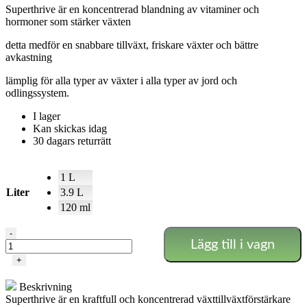
Superthrive är en koncentrerad blandning av vitaminer och
till
hormoner som stärker växten
4.552 SEK
detta medför en snabbare tillväxt, friskare växter och bättre
avkastning
lämplig för alla typer av växter i alla typer av jord och
odlingssystem.
I lager
Kan skickas idag
30 dagars returrätt
1 L
Liter
3.9 L
120 ml
SuperThrive
-
Lägg till i vagn
mängd
+
Beskrivning
Superthrive är en kraftfull och koncentrerad växttillväxtförstärkare