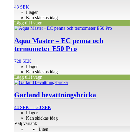
43
SEK
I lager
Kan skickas idag
Lägg till i vagn
Aqua Master – EC penna och
termometer E50 Pro
728
SEK
I lager
Kan skickas idag
Lägg till i vagn
Den
här
produkten
Garland bevattningsbricka
har
flera
Prisintervall:
44
SEK
–
120
SEK
varianter.
44 SEK
I lager
De
till
Kan skickas idag
olika
120 SEK
Välj variant:
alternativen
Liten
kan