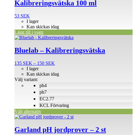
Kalibreringsvätska 100 ml
53
SEK
I lager
Kan skickas idag
Lägg till i vagn
Den
här
produkten
Bluelab – Kalibreringsvätska
har
flera
Prisintervall:
135
SEK
–
150
SEK
varianter.
135 SEK
I lager
De
till
Kan skickas idag
olika
150 SEK
Välj variant:
alternativen
ph4
kan
väljas
ph7
på
EC2.77
produktsidan
KCL Förvaring
Välj alternativ
Garland pH jordprover – 2 st