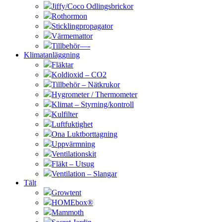
Jiffy/Coco Odlingsbrickor
Rothormon
Sticklingpropagator
Värmemattor
Tillbehör—-
Klimatanläggning
Fläktar
Koldioxid – CO2
Tillbehör – Nätkrukor
Hygrometer / Thermometer
Klimat – Styrning/kontroll
Kulfilter
Luftfuktighet
Ona Luktborttagning
Uppvärmning
Ventilationskit
Fläkt – Utsug
Ventilation – Slangar
Tält
Growtent
HOMEbox®
Mammoth