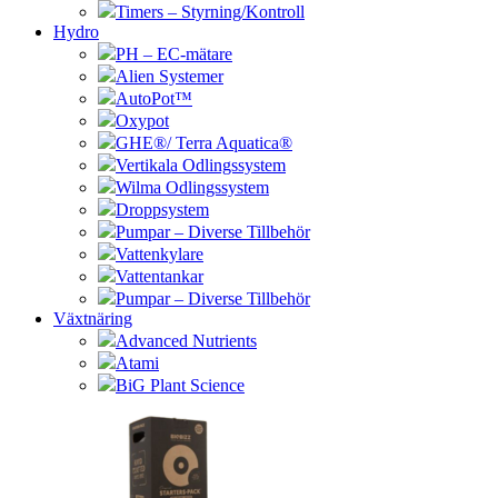
Timers – Styrning/Kontroll
Hydro
PH – EC-mätare
Alien Systemer
AutoPot™
Oxypot
GHE®/ Terra Aquatica®
Vertikala Odlingssystem
Wilma Odlingssystem
Droppsystem
Pumpar – Diverse Tillbehör
Vattenkylare
Vattentankar
Pumpar – Diverse Tillbehör
Växtnäring
Advanced Nutrients
Atami
BiG Plant Science