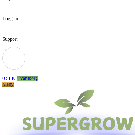
Logga in
Support
0
SEK
Varukorg
0
Meny