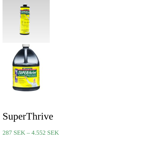
SuperThrive
Prisintervall:
287
SEK
–
4.552
SEK
287 SEK