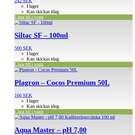
242
SEK
I lager
Kan skickas idag
Lägg till i vagn
Siltac SF – 100ml
500
SEK
I lager
Kan skickas idag
Lägg till i vagn
Plagron – Cocos Premium 50L
166
SEK
I lager
Kan skickas idag
Lägg till i vagn
Aqua Master – pH 7,00