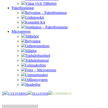
Vågar Och Tillbehör
Paketlösningar
Belysning – Paketlösningar
Gödningskit
Komplett Kit
Ventilation – Paketlösningar
Microgreens
Tillbehör
Belysning
Odlingsmedium
Sålådor
Trädgårdsgödsel
Trädgårdsutrust
Grönsaksfrön
Fröer – Microgreens
Uppstartspaket
Odlingssystem
Skadedjur
VÄXTNÄRING
TILLSATSER
SUPERTHRIVE