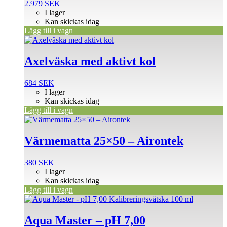
2.979
SEK
I lager
Kan skickas idag
Lägg till i vagn
Axelväska med aktivt kol
684
SEK
I lager
Kan skickas idag
Lägg till i vagn
Värmematta 25×50 – Airontek
380
SEK
I lager
Kan skickas idag
Lägg till i vagn
Aqua Master – pH 7,00