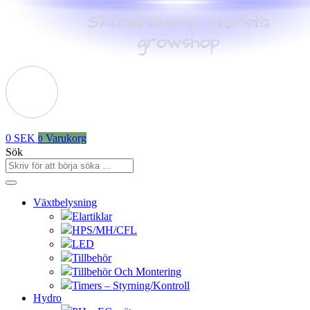
0
SEK
Varukorg
0
Sök
Växtbelysning
Elartiklar
HPS/MH/CFL
LED
Tillbehör
Tillbehör Och Montering
Timers – Styrning/Kontroll
Hydro