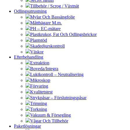
Secret Jardin
Tillbehör / Scrog / Växtnät
Odlingsutrustning
Mylar Och Bassängfolie
Måttbägare M.m.
PH – EC-mätare
Plastkrukor, Fat Och Odlingsbrickor
Plantstöd
Skadedjurskontroll
Väskor
Efterbehandling
Extraktion
Boveda/Integra
Luktkontroll – Neutralisering
Mikroskop
Förvaring
Kvalitetstest
Strykpåsar – Förslutningspåsar
Trimning
Torkning
Vakuum & Försegling
Vågar Och Tillbehör
Paketlösningar