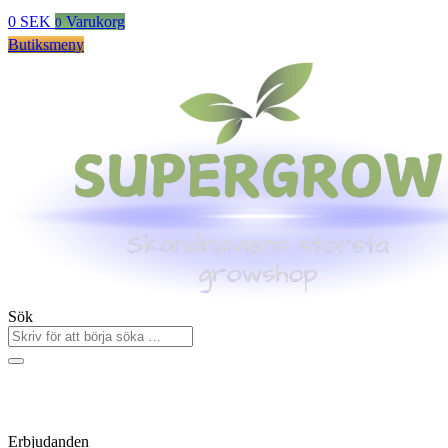
0
SEK
Varukorg
0
Butiksmeny
Sök
Erbjudanden