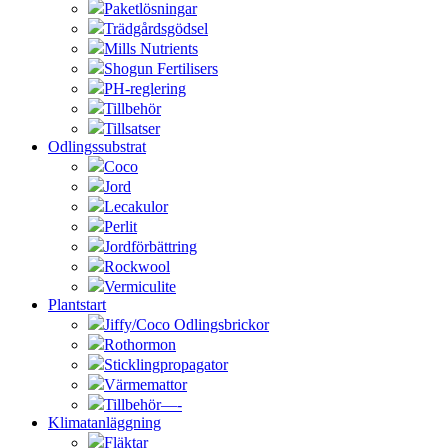
Paketlösningar
Trädgårdsgödsel
Mills Nutrients
Shogun Fertilisers
PH-reglering
Tillbehör
Tillsatser
Odlingssubstrat
Coco
Jord
Lecakulor
Perlit
Jordförbättring
Rockwool
Vermiculite
Plantstart
Jiffy/Coco Odlingsbrickor
Rothormon
Sticklingpropagator
Värmemattor
Tillbehör—-
Klimatanläggning
Fläktar