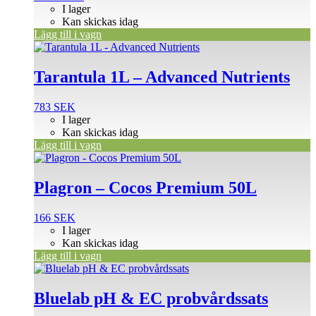
I lager
Kan skickas idag
Lägg till i vagn
Tarantula 1L – Advanced Nutrients
783
SEK
I lager
Kan skickas idag
Lägg till i vagn
Plagron – Cocos Premium 50L
166
SEK
I lager
Kan skickas idag
Lägg till i vagn
Bluelab pH & EC probvårdssats