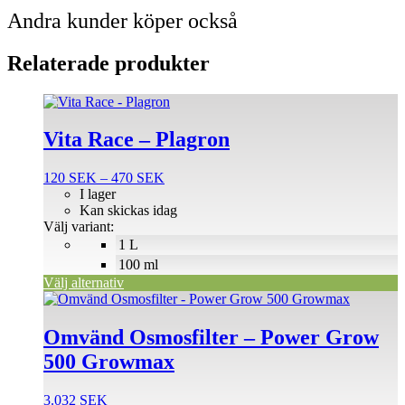
Andra kunder köper också
Relaterade produkter
Den
här
produkten
Vita Race – Plagron
har
flera
Prisintervall:
120
SEK
–
470
SEK
varianter.
120 SEK
I lager
De
till
Kan skickas idag
olika
470 SEK
Välj variant:
alternativen
1 L
kan
väljas
100 ml
på
Välj alternativ
produktsidan
Omvänd Osmosfilter – Power Grow
500 Growmax
3.032
SEK