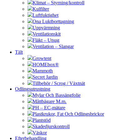
Klimat – Styrning/kontroll
Kulfilter
Luftfuktighet
Ona Luktborttagning
Uppvärmning
Ventilationskit
Fläkt – Utsug
Ventilation – Slangar
Tält
Growtent
HOMEbox®
Mammoth
Secret Jardin
Tillbehör / Scrog / Växtnät
Odlingsutrustning
Mylar Och Bassängfolie
Måttbägare M.m.
PH – EC-mätare
Plastkrukor, Fat Och Odlingsbrickor
Plantstöd
Skadedjurskontroll
Väskor
Efterbehandling