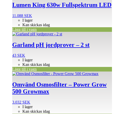
Lumen King 630w Fullspektrum LED
11.088
SEK
I lager
Kan skickas idag
Lägg till i vagn
Garland pH jordprover – 2 st
43
SEK
I lager
Kan skickas idag
Lägg till i vagn
Omvänd Osmosfilter – Power Grow
500 Growmax
3.032
SEK
I lager
Kan skickas idag