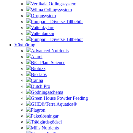
Vertikala Odlingssystem
Wilma Odlingssystem
Droppsystem
Pumpar – Diverse Tillbehör
Vattenkylare
Vattentankar
Pumpar – Diverse Tillbehör
Växtnäring
Advanced Nutrients
Atami
BiG Plant Science
Biobizz
BioTabs
Canna
Dutch Pro
Gödningsschema
Green House Powder Feeding
GHE®/Terra Aquatica®
Plagron
Paketlösningar
Trädgårdsgödsel
Mills Nutrients