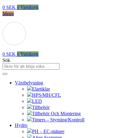
0
SEK
Varukorg
0
Meny
0
SEK
Varukorg
0
Sök
Växtbelysning
Elartiklar
HPS/MH/CFL
LED
Tillbehör
Tillbehör Och Montering
Timers – Styrning/Kontroll
Hydro
PH – EC-mätare
Alien Systemer