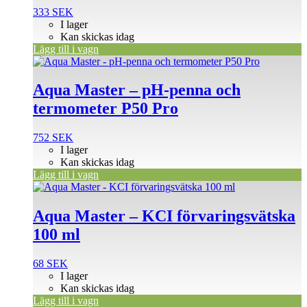
333
SEK
I lager
Kan skickas idag
Lägg till i vagn
Aqua Master – pH-penna och
termometer P50 Pro
752
SEK
I lager
Kan skickas idag
Lägg till i vagn
Aqua Master – KCI förvaringsvätska
100 ml
68
SEK
I lager
Kan skickas idag
Lägg till i vagn