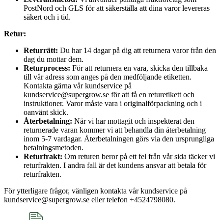
PostNord och GLS för att säkerställa att dina varor levereras
säkert och i tid.
Retur:
Returrätt:
Du har 14 dagar på dig att returnera varor från den
dag du mottar dem.
Returprocess:
För att returnera en vara, skicka den tillbaka
till vår adress som anges på den medföljande etiketten.
Kontakta gärna vår kundservice på
kundservice@supergrow.se för att få en returetikett och
instruktioner. Varor måste vara i originalförpackning och i
oanvänt skick.
Återbetalning:
När vi har mottagit och inspekterat den
returnerade varan kommer vi att behandla din återbetalning
inom 5-7 vardagar. Återbetalningen görs via den ursprungliga
betalningsmetoden.
Returfrakt:
Om returen beror på ett fel från vår sida täcker vi
returfrakten. I andra fall är det kundens ansvar att betala för
returfrakten.
För ytterligare frågor, vänligen kontakta vår kundservice på
kundservice@supergrow.se eller telefon +4524798080.