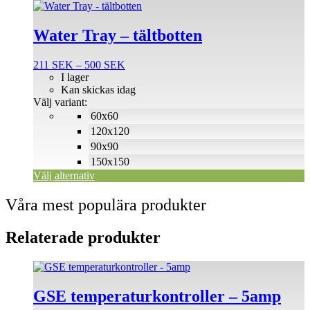
Den
här
produkten
Water Tray – tältbotten
har
flera
Prisintervall:
211
SEK
–
500
SEK
varianter.
211 SEK
I lager
De
till
Kan skickas idag
olika
500 SEK
Välj variant:
alternativen
60x60
kan
väljas
120x120
på
90x90
produktsidan
150x150
Välj alternativ
Våra mest populära produkter
Relaterade produkter
GSE temperaturkontroller – 5amp