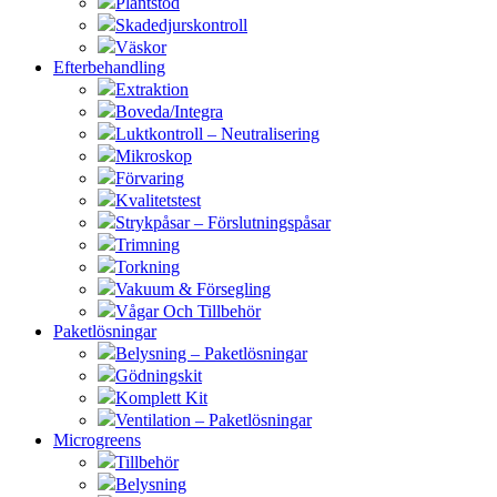
Plantstöd
Skadedjurskontroll
Väskor
Efterbehandling
Extraktion
Boveda/Integra
Luktkontroll – Neutralisering
Mikroskop
Förvaring
Kvalitetstest
Strykpåsar – Förslutningspåsar
Trimning
Torkning
Vakuum & Försegling
Vågar Och Tillbehör
Paketlösningar
Belysning – Paketlösningar
Gödningskit
Komplett Kit
Ventilation – Paketlösningar
Microgreens
Tillbehör
Belysning