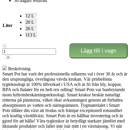
30 dagars returrätt
12 L
20 L
Liter
26 L
113 L
Smartpot
-
Lägg till i vagn
(den
ursprungliga)
+
mängd
Beskrivning
Smart Pot har varit det professionella odlarens val i över 30 år och är
den ursprungliga, överlägsna vävda krukan. Vår prisbelönta
tygteknologi är 100% tillverkad i USA och är fri från bly, koppar,
BPA och ftalater för en helt ren odling! Smart Pots var banbrytande
inom luftrotsbeskärningsteknologi. Smart krukor beskär naturligt
rötterna på plantorna, vilket ökar avkastningen genom att förbättra
absorptionen av vatten och näringsämnen. Tygmaterialet i Smart
Pots tillåter din växt att frodas och främjar exceptionell rotsundhet
och kraftig växttillväxt. Smart Pots är en hållbar investering och är
gjord för att hålla! Våra tygkrukor är betydligt starkare jämfört med
liknande produkter och faller inte isär mitt i en växtsäsong. Vi står