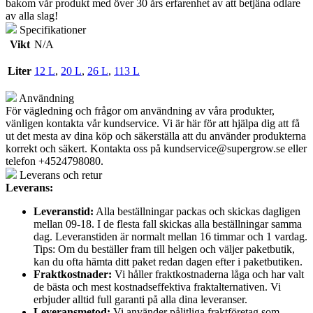
bakom vår produkt med över 30 års erfarenhet av att betjäna odlare
av alla slag!
Specifikationer
Vikt
N/A
Liter
12 L
,
20 L
,
26 L
,
113 L
Användning
För vägledning och frågor om användning av våra produkter,
vänligen kontakta vår kundservice. Vi är här för att hjälpa dig att få
ut det mesta av dina köp och säkerställa att du använder produkterna
korrekt och säkert. Kontakta oss på
kundservice@supergrow.se
eller
telefon +4524798080.
Leverans och retur
Leverans:
Leveranstid:
Alla beställningar packas och skickas dagligen
mellan 09-18. I de flesta fall skickas alla beställningar samma
dag. Leveranstiden är normalt mellan 16 timmar och 1 vardag.
Tips: Om du beställer fram till helgen och väljer paketbutik,
kan du ofta hämta ditt paket redan dagen efter i paketbutiken.
Fraktkostnader:
Vi håller fraktkostnaderna låga och har valt
de bästa och mest kostnadseffektiva fraktalternativen. Vi
erbjuder alltid full garanti på alla dina leveranser.
Leveransmetod:
Vi använder pålitliga fraktföretag som