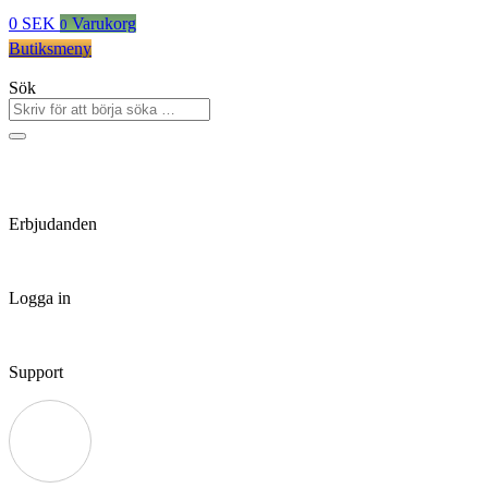
0
SEK
Varukorg
0
Butiksmeny
Sök
Erbjudanden
Logga in
Support