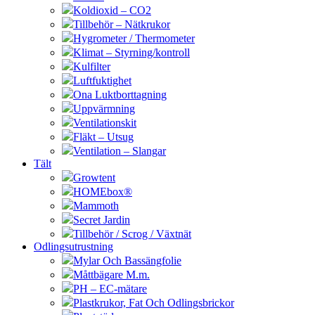
Koldioxid – CO2
Tillbehör – Nätkrukor
Hygrometer / Thermometer
Klimat – Styrning/kontroll
Kulfilter
Luftfuktighet
Ona Luktborttagning
Uppvärmning
Ventilationskit
Fläkt – Utsug
Ventilation – Slangar
Tält
Growtent
HOMEbox®
Mammoth
Secret Jardin
Tillbehör / Scrog / Växtnät
Odlingsutrustning
Mylar Och Bassängfolie
Måttbägare M.m.
PH – EC-mätare
Plastkrukor, Fat Och Odlingsbrickor