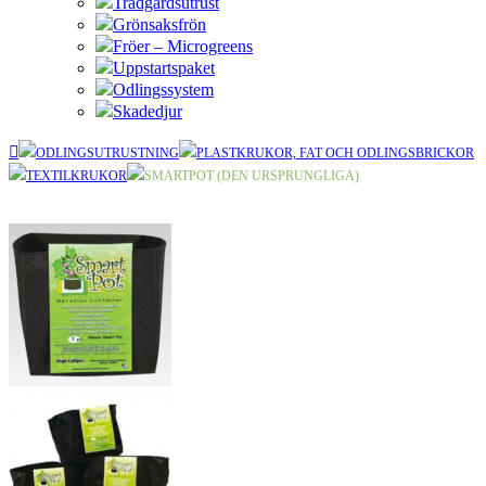
Trädgårdsutrust
Grönsaksfrön
Fröer – Microgreens
Uppstartspaket
Odlingssystem
Skadedjur
ODLINGSUTRUSTNING
PLASTKRUKOR, FAT OCH ODLINGSBRICKOR
TEXTILKRUKOR
SMARTPOT (DEN URSPRUNGLIGA)