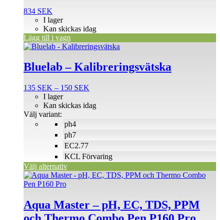
834
SEK
I lager
Kan skickas idag
Lägg till i vagn
Den
här
produkten
Bluelab – Kalibreringsvätska
har
flera
Prisintervall:
135
SEK
–
150
SEK
varianter.
135 SEK
I lager
De
till
Kan skickas idag
olika
150 SEK
Välj variant:
alternativen
ph4
kan
väljas
ph7
på
EC2.77
produktsidan
KCL Förvaring
Välj alternativ
Aqua Master – pH, EC, TDS, PPM
och Thermo Combo Pen P160 Pro