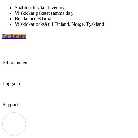
Hoppa
Snabb och säker leverans
till
Vi skickar paketet samma dag
innehåll
Betala med Klarna
Vi skickar också till Finland, Norge, Tyskland
Butiksmeny
Erbjudanden
Logga in
Support