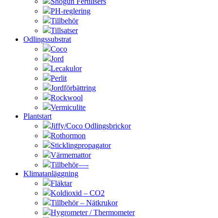
Shogun Fertilisers
PH-reglering
Tillbehör
Tillsatser
Odlingssubstrat
Coco
Jord
Lecakulor
Perlit
Jordförbättring
Rockwool
Vermiculite
Plantstart
Jiffy/Coco Odlingsbrickor
Rothormon
Sticklingpropagator
Värmemattor
Tillbehör—-
Klimatanläggning
Fläktar
Koldioxid – CO2
Tillbehör – Nätkrukor
Hygrometer / Thermometer