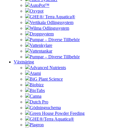
AutoPot™
Oxypot
GHE®/ Terra Aquatica®
Vertikala Odlingssystem
Wilma Odlingssystem
Droppsystem
Pumpar – Diverse Tillbehör
Vattenkylare
Vattentankar
Pumpar – Diverse Tillbehör
Växtnäring
Advanced Nutrients
Atami
BiG Plant Science
Biobizz
BioTabs
Canna
Dutch Pro
Gödningsschema
Green House Powder Feeding
GHE®/Terra Aquatica®
Plagron