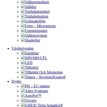
Odlingsmedium
Sålådor
Trädgårdsgödsel
Trädgårdsutrust
Grönsaksfrön
Fröer – Microgreens
Uppstartspaket
Odlingssystem
Skadedjur
Växtbelysning
Elartiklar
HPS/MH/CFL
LED
Tillbehör
Tillbehör Och Montering
Timers – Styrning/Kontroll
Hydro
PH – EC-mätare
Alien Systemer
AutoPot™
Oxypot
GHE®/ Terra Aquatica®