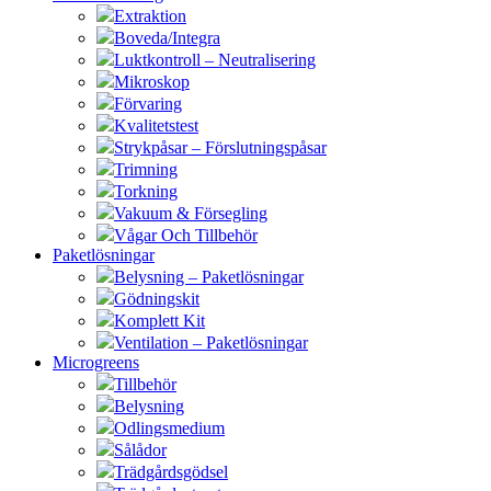
Extraktion
Boveda/Integra
Luktkontroll – Neutralisering
Mikroskop
Förvaring
Kvalitetstest
Strykpåsar – Förslutningspåsar
Trimning
Torkning
Vakuum & Försegling
Vågar Och Tillbehör
Paketlösningar
Belysning – Paketlösningar
Gödningskit
Komplett Kit
Ventilation – Paketlösningar
Microgreens
Tillbehör
Belysning
Odlingsmedium
Sålådor
Trädgårdsgödsel