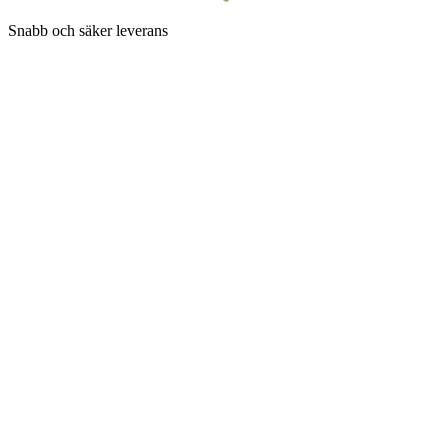
Snabb och säker leverans
Betalningsalternativ
Följ SuperGrow