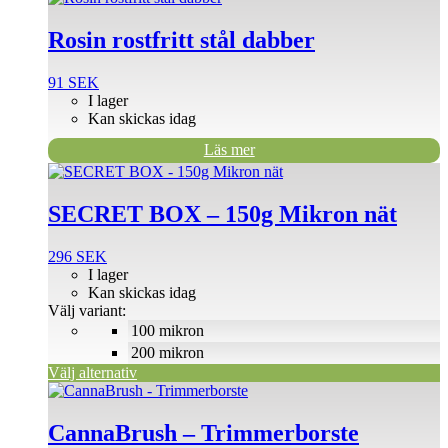
Rosin rostfritt stål dabber
91
SEK
I lager
Kan skickas idag
Läs mer
Den
här
produkten
SECRET BOX – 150g Mikron nät
har
flera
296
SEK
varianter.
I lager
De
Kan skickas idag
olika
Välj variant:
alternativen
100 mikron
kan
väljas
200 mikron
på
Välj alternativ
produktsidan
CannaBrush – Trimmerborste