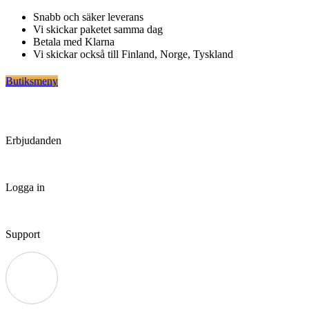
Hoppa
Snabb och säker leverans
till
Vi skickar paketet samma dag
innehåll
Betala med Klarna
Vi skickar också till Finland, Norge, Tyskland
Butiksmeny
Erbjudanden
Logga in
Support