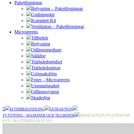
Paketlösningar
Belysning – Paketlösningar
Gödningskit
Komplett Kit
Ventilation – Paketlösningar
Microgreens
Tillbehör
Belysning
Odlingsmedium
Sålådor
Trädgårdsgödsel
Trädgårdsutrust
Grönsaksfrön
Fröer – Microgreens
Uppstartspaket
Odlingssystem
Skadedjur
EFTERBEHANDLING
EXTRAKTION
TVÄTTNING - MASKINER OCH TILLBEHÖR
MEDICALNETS TVÄTTPÅSAR
9 ST + BLOTTERINGSNÄT 20 L