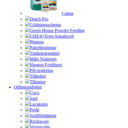
Canna
Dutch Pro
Gödningsschema
Green House Powder Feeding
GHE®/Terra Aquatica®
Plagron
Paketlösningar
Trädgårdsgödsel
Mills Nutrients
Shogun Fertilisers
PH-reglering
Tillbehör
Tillsatser
Odlingssubstrat
Coco
Jord
Lecakulor
Perlit
Jordförbättring
Rockwool
Vermiculite