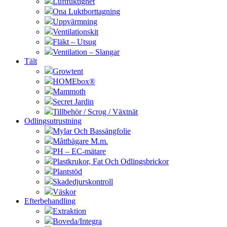
Luftfuktighet
Ona Luktborttagning
Uppvärmning
Ventilationskit
Fläkt – Utsug
Ventilation – Slangar
Tält
Growtent
HOMEbox®
Mammoth
Secret Jardin
Tillbehör / Scrog / Växtnät
Odlingsutrustning
Mylar Och Bassängfolie
Måttbägare M.m.
PH – EC-mätare
Plastkrukor, Fat Och Odlingsbrickor
Plantstöd
Skadedjurskontroll
Väskor
Efterbehandling
Extraktion
Boveda/Integra