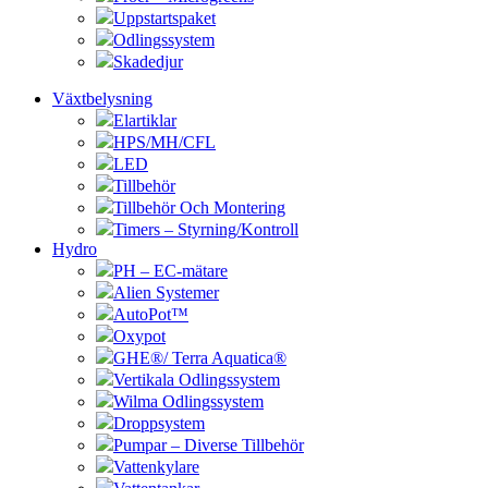
Uppstartspaket
Odlingssystem
Skadedjur
Växtbelysning
Elartiklar
HPS/MH/CFL
LED
Tillbehör
Tillbehör Och Montering
Timers – Styrning/Kontroll
Hydro
PH – EC-mätare
Alien Systemer
AutoPot™
Oxypot
GHE®/ Terra Aquatica®
Vertikala Odlingssystem
Wilma Odlingssystem
Droppsystem
Pumpar – Diverse Tillbehör
Vattenkylare