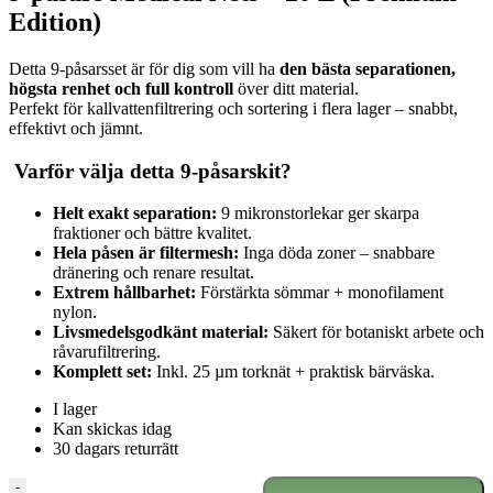
Edition)
Detta 9-påsarsset är för dig som vill ha
den bästa separationen,
högsta renhet och full kontroll
över ditt material.
Perfekt för kallvattenfiltrering och sortering i flera lager – snabbt,
effektivt och jämnt.
Varför välja detta 9-påsarskit?
Helt exakt separation:
9 mikronstorlekar ger skarpa
fraktioner och bättre kvalitet.
Hela påsen är filtermesh:
Inga döda zoner – snabbare
dränering och renare resultat.
Extrem hållbarhet:
Förstärkta sömmar + monofilament
nylon.
Livsmedelsgodkänt material:
Säkert för botaniskt arbete och
råvarufiltrering.
Komplett set:
Inkl. 25 µm torknät + praktisk bärväska.
I lager
Kan skickas idag
30 dagars returrätt
MedicalNets
-