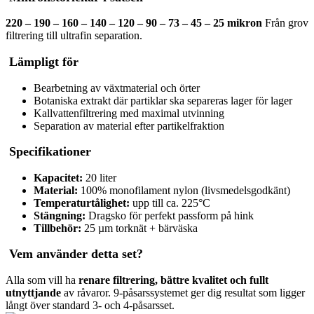
220 – 190 – 160 – 140 – 120 – 90 – 73 – 45 – 25 mikron
Från grov
filtrering till ultrafin separation.
Lämpligt för
Bearbetning av växtmaterial och örter
Botaniska extrakt där partiklar ska separeras lager för lager
Kallvattenfiltrering med maximal utvinning
Separation av material efter partikelfraktion
Specifikationer
Kapacitet:
20 liter
Material:
100% monofilament nylon (livsmedelsgodkänt)
Temperaturtålighet:
upp till ca. 225°C
Stängning:
Dragsko för perfekt passform på hink
Tillbehör:
25 µm torknät + bärväska
Vem använder detta set?
Alla som vill ha
renare filtrering, bättre kvalitet och fullt
utnyttjande
av råvaror. 9-påsarssystemet ger dig resultat som ligger
långt över standard 3- och 4-påsarsset.