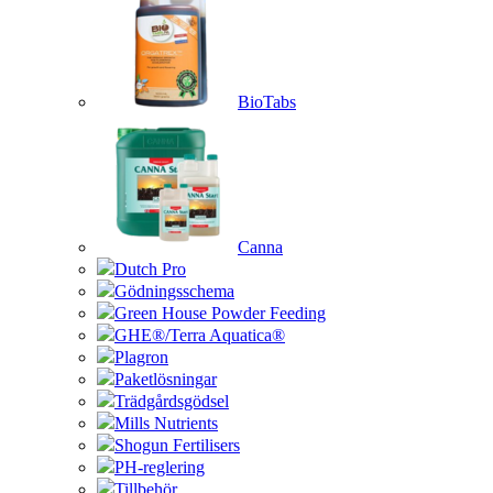
BioTabs
Canna
Dutch Pro
Gödningsschema
Green House Powder Feeding
GHE®/Terra Aquatica®
Plagron
Paketlösningar
Trädgårdsgödsel
Mills Nutrients
Shogun Fertilisers
PH-reglering
Tillbehör