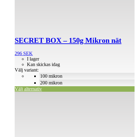
produkten
har
flera
varianter.
De
olika
alternativen
SECRET BOX – 150g Mikron nät
kan
väljas
på
296
SEK
produktsidan
I lager
Kan skickas idag
Välj variant:
100 mikron
200 mikron
Välj alternativ