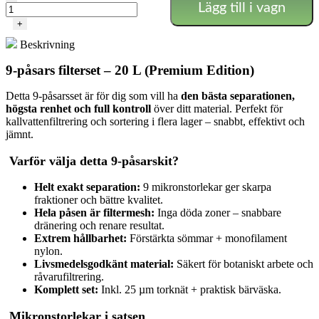
Lägg till i vagn
Tvättpåsar
9
+
st
Beskrivning
+
Blotteringsnät
9-påsars filterset – 20 L (Premium Edition)
20
L
Detta 9-påsarsset är för dig som vill ha
den bästa separationen,
mängd
högsta renhet och full kontroll
över ditt material. Perfekt för
kallvattenfiltrering och sortering i flera lager – snabbt, effektivt och
jämnt.
Varför välja detta 9-påsarskit?
Helt exakt separation:
9 mikronstorlekar ger skarpa
fraktioner och bättre kvalitet.
Hela påsen är filtermesh:
Inga döda zoner – snabbare
dränering och renare resultat.
Extrem hållbarhet:
Förstärkta sömmar + monofilament
nylon.
Livsmedelsgodkänt material:
Säkert för botaniskt arbete och
råvarufiltrering.
Komplett set:
Inkl. 25 µm torknät + praktisk bärväska.
Mikronstorlekar i satsen