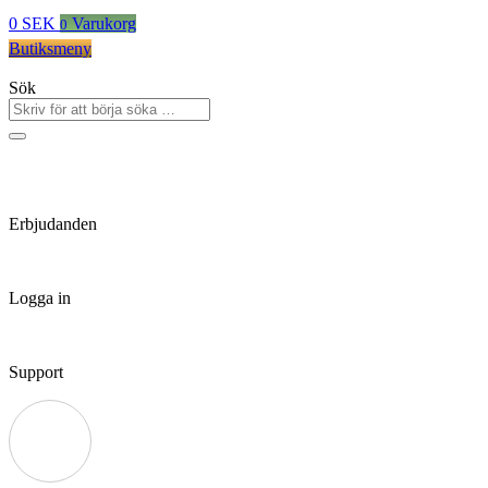
0
SEK
Varukorg
0
Butiksmeny
Sök
Erbjudanden
Logga in
Support