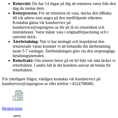
Returrätt:
Du har 14 dagar på dig att returnera varor från den
dag du mottar dem.
Returprocess:
För att returnera en vara, skicka den tillbaka
till vår adress som anges på den medföljande etiketten.
Kontakta gärna vår kundservice på
kundservice@supergrow.se för att få en returetikett och
instruktioner. Varor måste vara i originalförpackning och i
oanvänt skick.
Återbetalning:
När vi har mottagit och inspekterat den
returnerade varan kommer vi att behandla din återbetalning
inom 5-7 vardagar. Återbetalningen görs via den ursprungliga
betalningsmetoden.
Returfrakt:
Om returen beror på ett fel från vår sida täcker vi
returfrakten. I andra fall är det kundens ansvar att betala för
returfrakten.
För ytterligare frågor, vänligen kontakta vår kundservice på
kundservice@supergrow.se eller telefon +4524798080.
Beskrivning