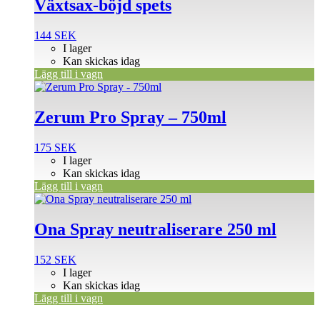
Växtsax-böjd spets
144
SEK
I lager
Kan skickas idag
Lägg till i vagn
Zerum Pro Spray – 750ml
175
SEK
I lager
Kan skickas idag
Lägg till i vagn
Ona Spray neutraliserare 250 ml
152
SEK
I lager
Kan skickas idag
Lägg till i vagn