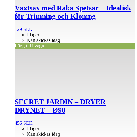
Växtsax med Raka Spetsar – Idealisk
för Trimning och Kloning
129
SEK
I lager
Kan skickas idag
Lägg till i vagn
SECRET JARDIN – DRYER
DRYNET – Ø90
456
SEK
I lager
Kan skickas idag