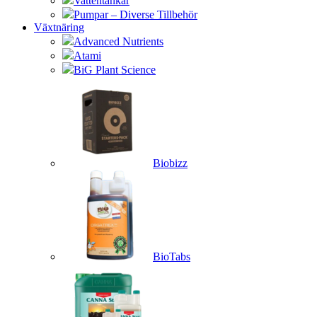
Vattentankar
Pumpar – Diverse Tillbehör
Växtnäring
Advanced Nutrients
Atami
BiG Plant Science
Biobizz
BioTabs