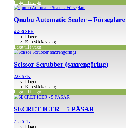
Lägg till i vagn
Qnubu Automatic Sealer – Förseglare
4.406
SEK
I lager
Kan skickas idag
Lägg till i vagn
Scissor Scrubber (saxrengöring)
228
SEK
I lager
Kan skickas idag
Lägg till i vagn
SECRET ICER – 5 PÅSAR
713
SEK
I lager