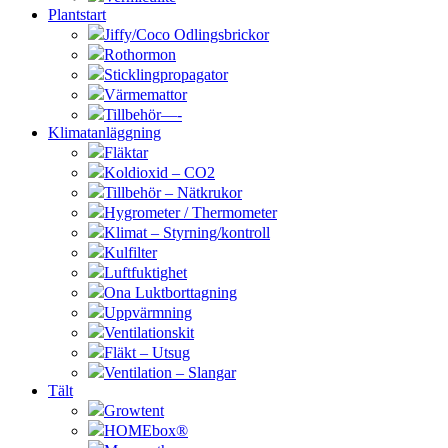
Plantstart
Jiffy/Coco Odlingsbrickor
Rothormon
Sticklingpropagator
Värmemattor
Tillbehör—-
Klimatanläggning
Fläktar
Koldioxid – CO2
Tillbehör – Nätkrukor
Hygrometer / Thermometer
Klimat – Styrning/kontroll
Kulfilter
Luftfuktighet
Ona Luktborttagning
Uppvärmning
Ventilationskit
Fläkt – Utsug
Ventilation – Slangar
Tält
Growtent
HOMEbox®