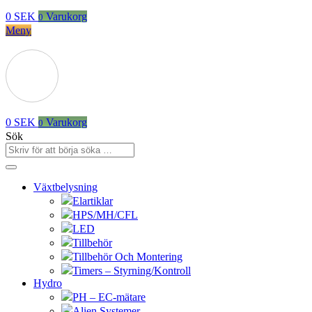
0
SEK
Varukorg
0
Meny
0
SEK
Varukorg
0
Sök
Växtbelysning
Elartiklar
HPS/MH/CFL
LED
Tillbehör
Tillbehör Och Montering
Timers – Styrning/Kontroll
Hydro
PH – EC-mätare
Alien Systemer