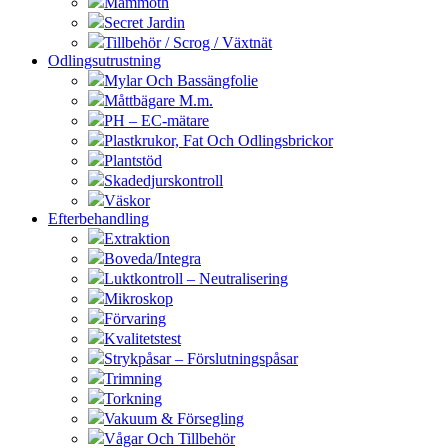
Mammoth
Secret Jardin
Tillbehör / Scrog / Växtnät
Odlingsutrustning
Mylar Och Bassängfolie
Måttbägare M.m.
PH – EC-mätare
Plastkrukor, Fat Och Odlingsbrickor
Plantstöd
Skadedjurskontroll
Väskor
Efterbehandling
Extraktion
Boveda/Integra
Luktkontroll – Neutralisering
Mikroskop
Förvaring
Kvalitetstest
Strykpåsar – Förslutningspåsar
Trimning
Torkning
Vakuum & Försegling
Vågar Och Tillbehör