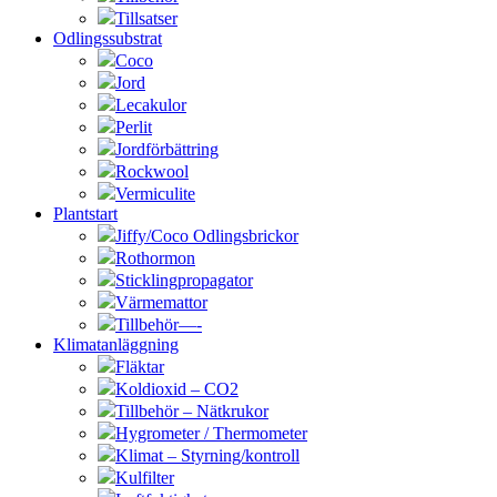
Tillsatser
Odlingssubstrat
Coco
Jord
Lecakulor
Perlit
Jordförbättring
Rockwool
Vermiculite
Plantstart
Jiffy/Coco Odlingsbrickor
Rothormon
Sticklingpropagator
Värmemattor
Tillbehör—-
Klimatanläggning
Fläktar
Koldioxid – CO2
Tillbehör – Nätkrukor
Hygrometer / Thermometer
Klimat – Styrning/kontroll
Kulfilter