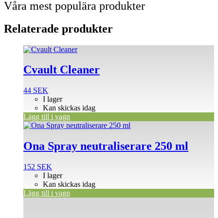
Våra mest populära produkter
Relaterade produkter
Cvault Cleaner
44
SEK
I lager
Kan skickas idag
Lägg till i vagn
Ona Spray neutraliserare 250 ml
152
SEK
I lager
Kan skickas idag
Lägg till i vagn
Den
här