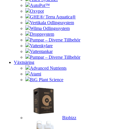
AutoPot™
Oxypot
GHE®/ Terra Aquatica®
Vertikala Odlingssystem
Wilma Odlingssystem
Droppsystem
Pumpar – Diverse Tillbehör
Vattenkylare
Vattentankar
Pumpar – Diverse Tillbehör
Växtnäring
Advanced Nutrients
Atami
BiG Plant Science
Biobizz