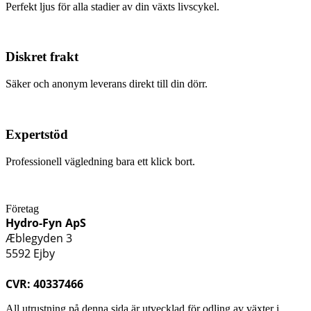
Perfekt ljus för alla stadier av din växts livscykel.
Diskret frakt
Säker och anonym leverans direkt till din dörr.
Expertstöd
Professionell vägledning bara ett klick bort.
Företag
Hydro-Fyn ApS
Æblegyden 3
5592 Ejby
CVR: 40337466
All utrustning på denna sida är utvecklad för odling av växter i