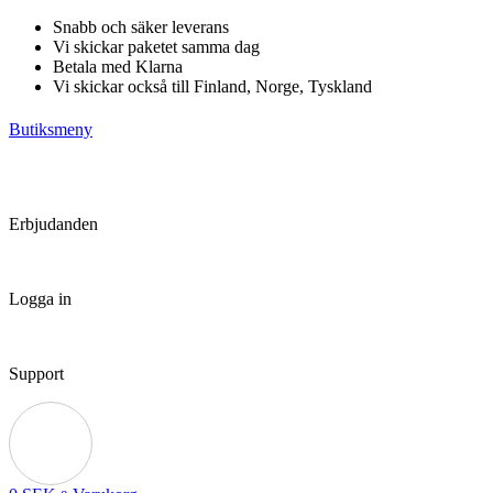
Hoppa
Snabb och säker leverans
till
Vi skickar paketet samma dag
innehåll
Betala med Klarna
Vi skickar också till Finland, Norge, Tyskland
Butiksmeny
Erbjudanden
Logga in
Support