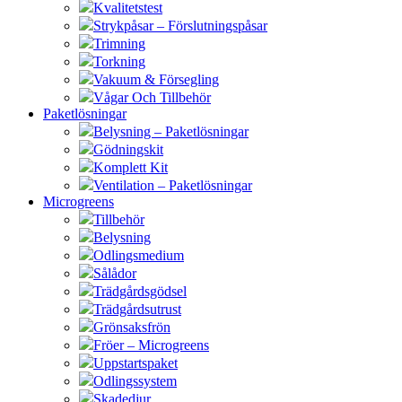
Kvalitetstest
Strykpåsar – Förslutningspåsar
Trimning
Torkning
Vakuum & Försegling
Vågar Och Tillbehör
Paketlösningar
Belysning – Paketlösningar
Gödningskit
Komplett Kit
Ventilation – Paketlösningar
Microgreens
Tillbehör
Belysning
Odlingsmedium
Sålådor
Trädgårdsgödsel
Trädgårdsutrust
Grönsaksfrön
Fröer – Microgreens
Uppstartspaket
Odlingssystem
Skadedjur