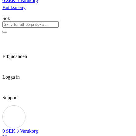
0
SEK
Varukorg
0
Butiksmeny
Sök
Erbjudanden
Logga in
Support
0
SEK
Varukorg
0