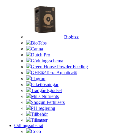
Biobizz
BioTabs
Canna
Dutch Pro
Gödningsschema
Green House Powder Feeding
GHE®/Terra Aquatica®
Plagron
Paketlösningar
Trädgårdsgödsel
Mills Nutrients
Shogun Fertilisers
PH-reglering
Tillbehör
Tillsatser
Odlingssubstrat
Coco