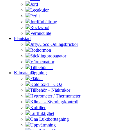
Jord
Lecakulor
Perlit
Jordförbättring
Rockwool
Vermiculite
Plantstart
Jiffy/Coco Odlingsbrickor
Rothormon
Sticklingpropagator
Värmemattor
Tillbehör—-
Klimatanläggning
Fläktar
Koldioxid – CO2
Tillbehör – Nätkrukor
Hygrometer / Thermometer
Klimat – Styrning/kontroll
Kulfilter
Luftfuktighet
Ona Luktborttagning
Uppvärmning