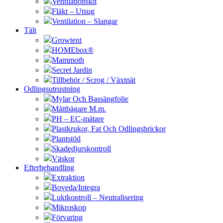
Ventilationskit
Fläkt – Utsug
Ventilation – Slangar
Tält
Growtent
HOMEbox®
Mammoth
Secret Jardin
Tillbehör / Scrog / Växtnät
Odlingsutrustning
Mylar Och Bassängfolie
Måttbägare M.m.
PH – EC-mätare
Plastkrukor, Fat Och Odlingsbrickor
Plantstöd
Skadedjurskontroll
Väskor
Efterbehandling
Extraktion
Boveda/Integra
Luktkontroll – Neutralisering
Mikroskop
Förvaring