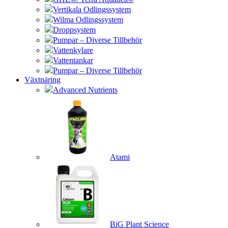
Vertikala Odlingssystem
Wilma Odlingssystem
Droppsystem
Pumpar – Diverse Tillbehör
Vattenkylare
Vattentankar
Pumpar – Diverse Tillbehör
Växtnäring
Advanced Nutrients
Atami
BiG Plant Science