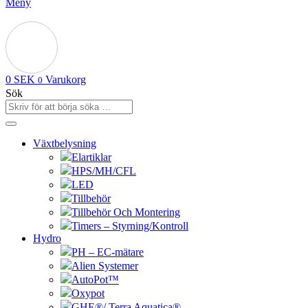
Meny
0
SEK
Varukorg
0
Sök
Växtbelysning
Elartiklar
HPS/MH/CFL
LED
Tillbehör
Tillbehör Och Montering
Timers – Styrning/Kontroll
Hydro
PH – EC-mätare
Alien Systemer
AutoPot™
Oxypot
GHE®/ Terra Aquatica®