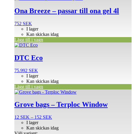
Ona Breeze – passar till ona gel 4l
752
SEK
I lager
Kan skickas idag
Lägg till i vagn
DTC Eco
75.992
SEK
I lager
Kan skickas idag
Lägg till i vagn
Den
här
produkten
Grove bags – Terploc Window
har
flera
Prisintervall:
12
SEK
–
152
SEK
varianter.
12 SEK
I lager
De
till
Kan skickas idag
olika
152 SEK
Välj variant: