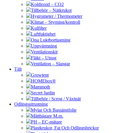
Koldioxid – CO2
Tillbehör – Nätkrukor
Hygrometer / Thermometer
Klimat – Styrning/kontroll
Kulfilter
Luftfuktighet
Ona Luktborttagning
Uppvärmning
Ventilationskit
Fläkt – Utsug
Ventilation – Slangar
Tält
Growtent
HOMEbox®
Mammoth
Secret Jardin
Tillbehör / Scrog / Växtnät
Odlingsutrustning
Mylar Och Bassängfolie
Måttbägare M.m.
PH – EC-mätare
Plastkrukor, Fat Och Odlingsbrickor