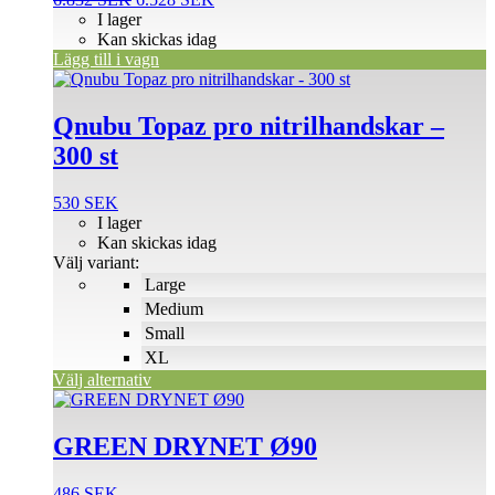
ursprungliga
nuvarande
I lager
priset
priset
Kan skickas idag
var:
är:
Lägg till i vagn
Den
6.832 SEK.
6.528 SEK.
här
produkten
Qnubu Topaz pro nitrilhandskar –
har
300 st
flera
varianter.
De
530
SEK
olika
I lager
alternativen
Kan skickas idag
kan
Välj variant:
väljas
Large
på
Medium
produktsidan
Small
XL
Välj alternativ
GREEN DRYNET Ø90
486
SEK