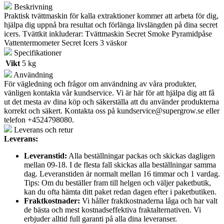
Beskrivning
-
Praktisk tvättmaskin för kalla extraktioner kommer att arbeta för dig,
3
hjälpa dig uppnå bra resultat och förlänga livslängden på dina secret
väskor
icers. Tvättkit inkluderar: Tvättmaskin Secret Smoke Pyramidpåse
mängd
Vattentermometer Secret Icers 3 väskor
Specifikationer
Vikt
5 kg
Användning
För vägledning och frågor om användning av våra produkter,
vänligen kontakta vår kundservice. Vi är här för att hjälpa dig att få
ut det mesta av dina köp och säkerställa att du använder produkterna
korrekt och säkert. Kontakta oss på
kundservice@supergrow.se
eller
telefon +4524798080.
Leverans och retur
Leverans:
Leveranstid:
Alla beställningar packas och skickas dagligen
mellan 09-18. I de flesta fall skickas alla beställningar samma
dag. Leveranstiden är normalt mellan 16 timmar och 1 vardag.
Tips: Om du beställer fram till helgen och väljer paketbutik,
kan du ofta hämta ditt paket redan dagen efter i paketbutiken.
Fraktkostnader:
Vi håller fraktkostnaderna låga och har valt
de bästa och mest kostnadseffektiva fraktalternativen. Vi
erbjuder alltid full garanti på alla dina leveranser.