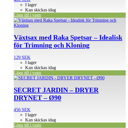
I lager
Kan skickas idag
Lägg till i vagn
Växtsax med Raka Spetsar – Idealisk
för Trimning och Kloning
129
SEK
I lager
Kan skickas idag
Lägg till i vagn
SECRET JARDIN – DRYER
DRYNET – Ø90
456
SEK
I lager
Kan skickas idag
Lägg till i vagn