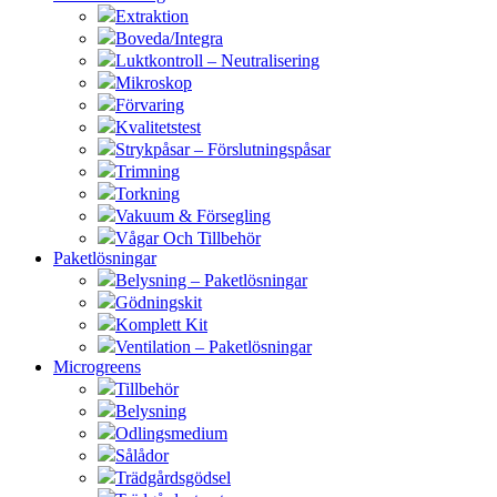
Extraktion
Boveda/Integra
Luktkontroll – Neutralisering
Mikroskop
Förvaring
Kvalitetstest
Strykpåsar – Förslutningspåsar
Trimning
Torkning
Vakuum & Försegling
Vågar Och Tillbehör
Paketlösningar
Belysning – Paketlösningar
Gödningskit
Komplett Kit
Ventilation – Paketlösningar
Microgreens
Tillbehör
Belysning
Odlingsmedium
Sålådor
Trädgårdsgödsel