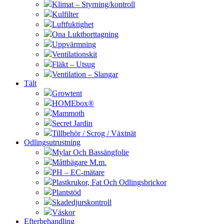
Klimat – Styrning/kontroll
Kulfilter
Luftfuktighet
Ona Luktborttagning
Uppvärmning
Ventilationskit
Fläkt – Utsug
Ventilation – Slangar
Tält
Growtent
HOMEbox®
Mammoth
Secret Jardin
Tillbehör / Scrog / Växtnät
Odlingsutrustning
Mylar Och Bassängfolie
Måttbägare M.m.
PH – EC-mätare
Plastkrukor, Fat Och Odlingsbrickor
Plantstöd
Skadedjurskontroll
Väskor
Efterbehandling