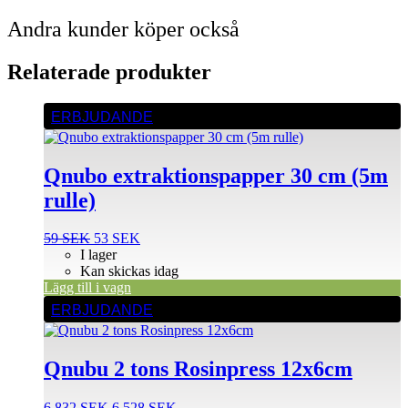
Andra kunder köper också
Relaterade produkter
ERBJUDANDE
Qnubo extraktionspapper 30 cm (5m
rulle)
Det
Det
59
SEK
53
SEK
ursprungliga
nuvarande
I lager
priset
priset
Kan skickas idag
var:
är:
Lägg till i vagn
59 SEK.
53 SEK.
ERBJUDANDE
Qnubu 2 tons Rosinpress 12x6cm
Det
Det
6.832
SEK
6.528
SEK