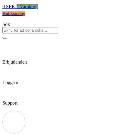
0
SEK
Varukorg
0
Butiksmeny
Sök
Erbjudanden
Logga in
Support