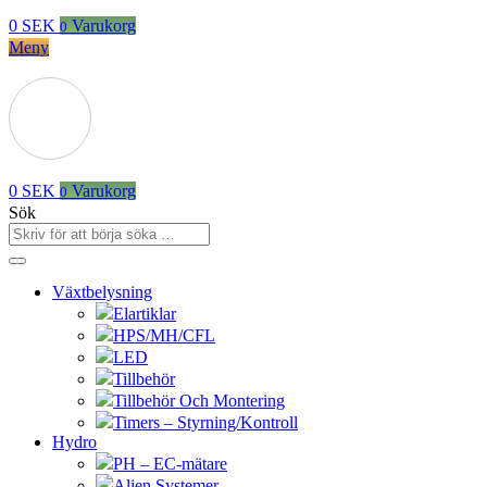
0
SEK
Varukorg
0
Meny
0
SEK
Varukorg
0
Sök
Växtbelysning
Elartiklar
HPS/MH/CFL
LED
Tillbehör
Tillbehör Och Montering
Timers – Styrning/Kontroll
Hydro
PH – EC-mätare
Alien Systemer