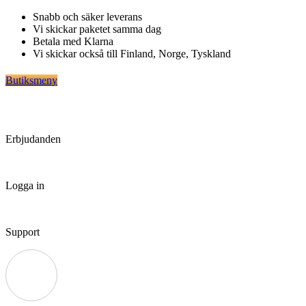
Hoppa
Snabb och säker leverans
till
Vi skickar paketet samma dag
innehåll
Betala med Klarna
Vi skickar också till Finland, Norge, Tyskland
Butiksmeny
Erbjudanden
Logga in
Support