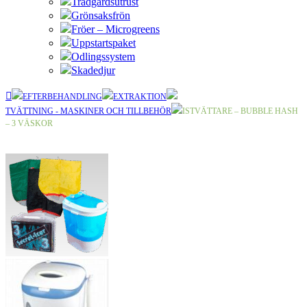
Trädgårdsutrust
Grönsaksfrön
Fröer – Microgreens
Uppstartspaket
Odlingssystem
Skadedjur
EFTERBEHANDLING
EXTRAKTION
TVÄTTNING - MASKINER OCH TILLBEHÖR
ISTVÄTTARE – BUBBLE HASH
– 3 VÄSKOR