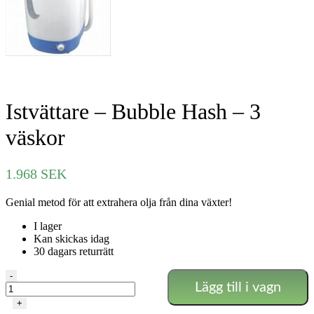
Istvättare – Bubble Hash – 3
väskor
1.968
SEK
Genial metod för att extrahera olja från dina växter!
I lager
Kan skickas idag
30 dagars returrätt
Istvättare
-
Lägg till i vagn
-
Bubble
+
Hash