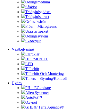
Odlingsmedium
Sålådor
Trädgårdsgödsel
Trädgårdsutrust
Grönsaksfrön
Fröer – Microgreens
Uppstartspaket
Odlingssystem
Skadedjur
Växtbelysning
Elartiklar
HPS/MH/CFL
LED
Tillbehör
Tillbehör Och Montering
Timers – Styrning/Kontroll
Hydro
PH – EC-mätare
Alien Systemer
AutoPot™
Oxypot
GHE®/ Terra Aquatica®