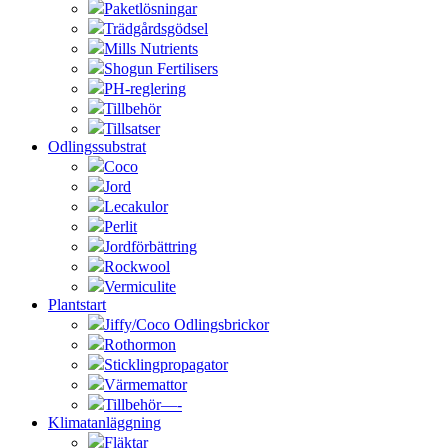
Paketlösningar
Trädgårdsgödsel
Mills Nutrients
Shogun Fertilisers
PH-reglering
Tillbehör
Tillsatser
Odlingssubstrat
Coco
Jord
Lecakulor
Perlit
Jordförbättring
Rockwool
Vermiculite
Plantstart
Jiffy/Coco Odlingsbrickor
Rothormon
Sticklingpropagator
Värmemattor
Tillbehör—-
Klimatanläggning
Fläktar