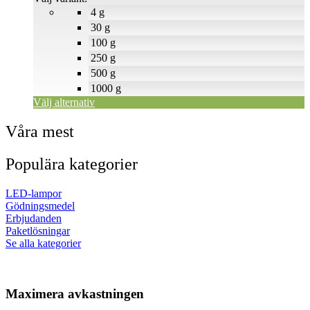
alternativen
4 g
kan
väljas
30 g
på
100 g
produktsidan
250 g
500 g
1000 g
Välj alternativ
Våra mest
Populära kategorier
LED-lampor
Gödningsmedel
Erbjudanden
Paketlösningar
Se alla kategorier
Maximera avkastningen