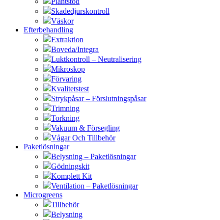
Plantstöd
Skadedjurskontroll
Väskor
Efterbehandling
Extraktion
Boveda/Integra
Luktkontroll – Neutralisering
Mikroskop
Förvaring
Kvalitetstest
Strykpåsar – Förslutningspåsar
Trimning
Torkning
Vakuum & Försegling
Vågar Och Tillbehör
Paketlösningar
Belysning – Paketlösningar
Gödningskit
Komplett Kit
Ventilation – Paketlösningar
Microgreens
Tillbehör
Belysning