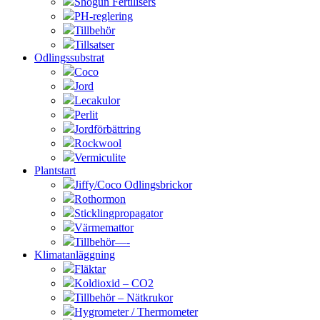
Shogun Fertilisers
PH-reglering
Tillbehör
Tillsatser
Odlingssubstrat
Coco
Jord
Lecakulor
Perlit
Jordförbättring
Rockwool
Vermiculite
Plantstart
Jiffy/Coco Odlingsbrickor
Rothormon
Sticklingpropagator
Värmemattor
Tillbehör—-
Klimatanläggning
Fläktar
Koldioxid – CO2
Tillbehör – Nätkrukor
Hygrometer / Thermometer