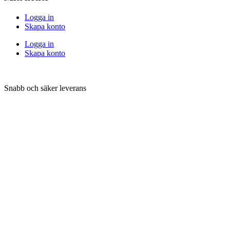
Logga in
Skapa konto
Logga in
Skapa konto
Snabb och säker leverans
Betalningsalternativ
Följ SuperGrow