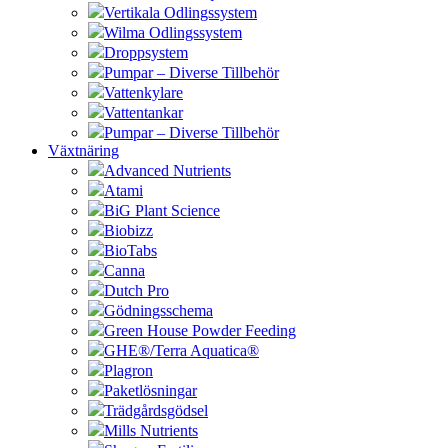
Vertikala Odlingssystem
Wilma Odlingssystem
Droppsystem
Pumpar – Diverse Tillbehör
Vattenkylare
Vattentankar
Pumpar – Diverse Tillbehör
Växtnäring
Advanced Nutrients
Atami
BiG Plant Science
Biobizz
BioTabs
Canna
Dutch Pro
Gödningsschema
Green House Powder Feeding
GHE®/Terra Aquatica®
Plagron
Paketlösningar
Trädgårdsgödsel
Mills Nutrients