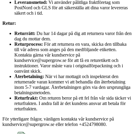
Leveransmetod:
Vi använder pålitliga fraktföretag som
PostNord och GLS för att säkerställa att dina varor levereras
säkert och i tid.
Retur:
Returrätt:
Du har 14 dagar på dig att returnera varor från den
dag du mottar dem.
Returprocess:
För att returnera en vara, skicka den tillbaka
till vår adress som anges på den medföljande etiketten.
Kontakta gärna vår kundservice på
kundservice@supergrow.se för att få en returetikett och
instruktioner. Varor måste vara i originalförpackning och i
oanvänt skick.
Återbetalning:
När vi har mottagit och inspekterat den
returnerade varan kommer vi att behandla din återbetalning
inom 5-7 vardagar. Återbetalningen görs via den ursprungliga
betalningsmetoden.
Returfrakt:
Om returen beror på ett fel från vår sida täcker vi
returfrakten. I andra fall är det kundens ansvar att betala för
returfrakten.
För ytterligare frågor, vänligen kontakta vår kundservice på
kundservice@supergrow.se eller telefon +4524798080.