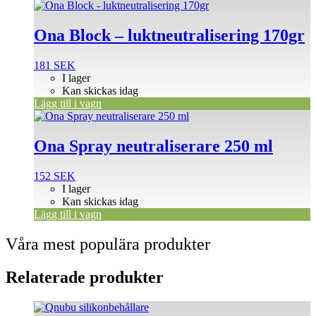
Ona Block – luktneutralisering 170gr
181
SEK
I lager
Kan skickas idag
Lägg till i vagn
Ona Spray neutraliserare 250 ml
152
SEK
I lager
Kan skickas idag
Lägg till i vagn
Våra mest populära produkter
Relaterade produkter
Den