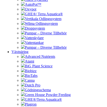
AutoPot™
Oxypot
GHE®/ Terra Aquatica®
Vertikala Odlingssystem
Wilma Odlingssystem
Droppsystem
Pumpar – Diverse Tillbehör
Vattenkylare
Vattentankar
Pumpar – Diverse Tillbehör
Växtnäring
Advanced Nutrients
Atami
BiG Plant Science
Biobizz
BioTabs
Canna
Dutch Pro
Gödningsschema
Green House Powder Feeding
GHE®/Terra Aquatica®
Plagron