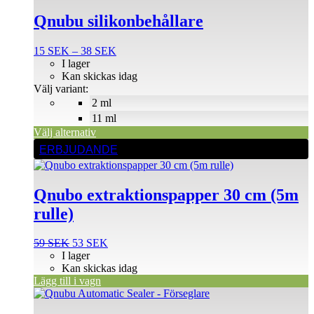
här
produkten
Qnubu silikonbehållare
har
flera
Prisintervall:
15
SEK
–
38
SEK
varianter.
15 SEK
I lager
De
till
Kan skickas idag
olika
38 SEK
Välj variant:
alternativen
2 ml
kan
väljas
11 ml
på
Välj alternativ
produktsidan
ERBJUDANDE
Qnubo extraktionspapper 30 cm (5m
rulle)
Det
Det
59
SEK
53
SEK
ursprungliga
nuvarande
I lager
priset
priset
Kan skickas idag
var:
är:
Lägg till i vagn
59 SEK.
53 SEK.