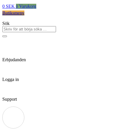
0
SEK
Varukorg
0
Butiksmeny
Sök
Erbjudanden
Logga in
Support