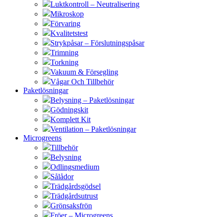
Luktkontroll – Neutralisering
Mikroskop
Förvaring
Kvalitetstest
Strykpåsar – Förslutningspåsar
Trimning
Torkning
Vakuum & Försegling
Vågar Och Tillbehör
Paketlösningar
Belysning – Paketlösningar
Gödningskit
Komplett Kit
Ventilation – Paketlösningar
Microgreens
Tillbehör
Belysning
Odlingsmedium
Sålådor
Trädgårdsgödsel
Trädgårdsutrust
Grönsaksfrön
Fröer – Microgreens