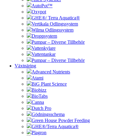
AutoPot™
Oxypot
GHE®/ Terra Aquatica®
Vertikala Odlingssystem
Wilma Odlingssystem
Droppsystem
Pumpar – Diverse Tillbehör
Vattenkylare
Vattentankar
Pumpar – Diverse Tillbehör
Växtnäring
Advanced Nutrients
Atami
BiG Plant Science
Biobizz
BioTabs
Canna
Dutch Pro
Gödningsschema
Green House Powder Feeding
GHE®/Terra Aquatica®
Plagron