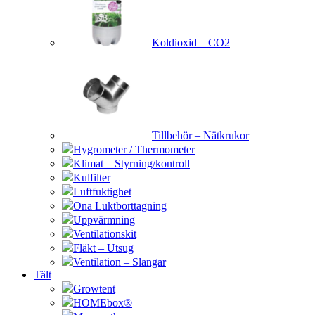
Koldioxid – CO2
Tillbehör – Nätkrukor
Hygrometer / Thermometer
Klimat – Styrning/kontroll
Kulfilter
Luftfuktighet
Ona Luktborttagning
Uppvärmning
Ventilationskit
Fläkt – Utsug
Ventilation – Slangar
Tält
Growtent
HOMEbox®