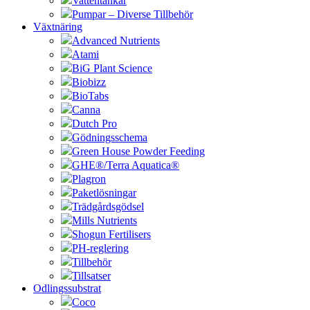
Vattentankar
Pumpar – Diverse Tillbehör
Växtnäring
Advanced Nutrients
Atami
BiG Plant Science
Biobizz
BioTabs
Canna
Dutch Pro
Gödningsschema
Green House Powder Feeding
GHE®/Terra Aquatica®
Plagron
Paketlösningar
Trädgårdsgödsel
Mills Nutrients
Shogun Fertilisers
PH-reglering
Tillbehör
Tillsatser
Odlingssubstrat
Coco