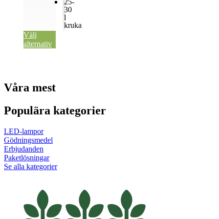
25-
30
l
kruka
Välj
alternativ
Våra mest
Populära kategorier
LED-lampor
Gödningsmedel
Erbjudanden
Paketlösningar
Se alla kategorier