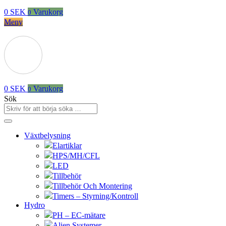
0
SEK
Varukorg
0
Meny
0
SEK
Varukorg
0
Sök
Växtbelysning
Elartiklar
HPS/MH/CFL
LED
Tillbehör
Tillbehör Och Montering
Timers – Styrning/Kontroll
Hydro
PH – EC-mätare
Alien Systemer