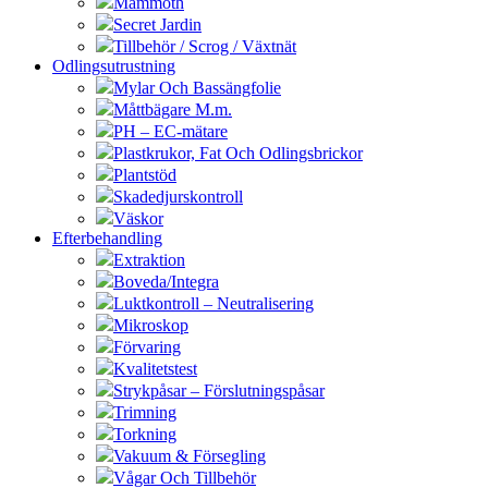
Mammoth
Secret Jardin
Tillbehör / Scrog / Växtnät
Odlingsutrustning
Mylar Och Bassängfolie
Måttbägare M.m.
PH – EC-mätare
Plastkrukor, Fat Och Odlingsbrickor
Plantstöd
Skadedjurskontroll
Väskor
Efterbehandling
Extraktion
Boveda/Integra
Luktkontroll – Neutralisering
Mikroskop
Förvaring
Kvalitetstest
Strykpåsar – Förslutningspåsar
Trimning
Torkning
Vakuum & Försegling
Vågar Och Tillbehör