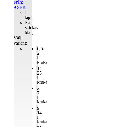
Från:
9
SEK
I
lager
Kan
skickas
idag
Välj
variant:
0,5-
2
l
kruka
14-
25
l
kruka
2-
7
l
kruka
9-
14
l
kruka