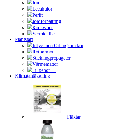
Jord
Lecakulor
Perlit
Jordförbättring
Rockwool
Vermiculite
Plantstart
Jiffy/Coco Odlingsbrickor
Rothormon
Sticklingpropagator
Värmemattor
Tillbehör—-
Klimatanläggning
Fläktar