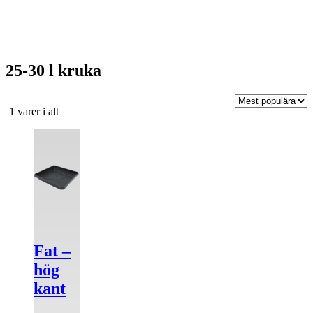
25-30 l kruka
Sortera
1 varer i alt
efter
Den
popularitet
här
produkten
har
flera
varianter.
De
olika
alternativen
Fat –
kan
väljas
hög
på
kant
produktsidan