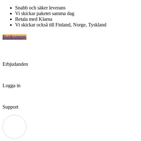
Hoppa
Snabb och säker leverans
till
Vi skickar paketet samma dag
innehåll
Betala med Klarna
Vi skickar också till Finland, Norge, Tyskland
Butiksmeny
Erbjudanden
Logga in
Support