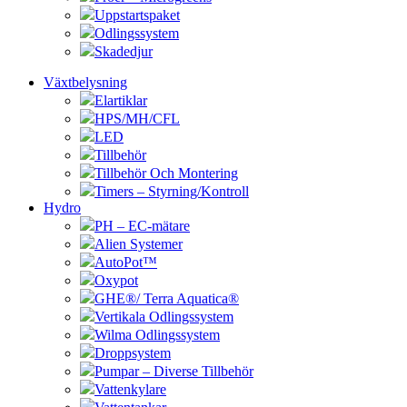
Uppstartspaket
Odlingssystem
Skadedjur
Växtbelysning
Elartiklar
HPS/MH/CFL
LED
Tillbehör
Tillbehör Och Montering
Timers – Styrning/Kontroll
Hydro
PH – EC-mätare
Alien Systemer
AutoPot™
Oxypot
GHE®/ Terra Aquatica®
Vertikala Odlingssystem
Wilma Odlingssystem
Droppsystem
Pumpar – Diverse Tillbehör
Vattenkylare