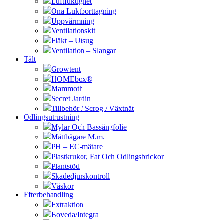
Luftfuktighet
Ona Luktborttagning
Uppvärmning
Ventilationskit
Fläkt – Utsug
Ventilation – Slangar
Tält
Growtent
HOMEbox®
Mammoth
Secret Jardin
Tillbehör / Scrog / Växtnät
Odlingsutrustning
Mylar Och Bassängfolie
Måttbägare M.m.
PH – EC-mätare
Plastkrukor, Fat Och Odlingsbrickor
Plantstöd
Skadedjurskontroll
Väskor
Efterbehandling
Extraktion
Boveda/Integra