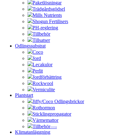
Paketlösningar
Trädgårdsgödsel
Mills Nutrients
Shogun Fertilisers
PH-reglering
Tillbehör
Tillsatser
Odlingssubstrat
Coco
Jord
Lecakulor
Perlit
Jordförbättring
Rockwool
Vermiculite
Plantstart
Jiffy/Coco Odlingsbrickor
Rothormon
Sticklingpropagator
Värmemattor
Tillbehör—-
Klimatanläggning