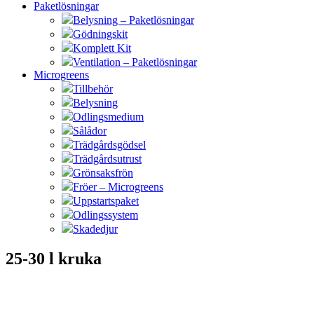
Paketlösningar
Belysning – Paketlösningar
Gödningskit
Komplett Kit
Ventilation – Paketlösningar
Microgreens
Tillbehör
Belysning
Odlingsmedium
Sålådor
Trädgårdsgödsel
Trädgårdsutrust
Grönsaksfrön
Fröer – Microgreens
Uppstartspaket
Odlingssystem
Skadedjur
25-30 l kruka