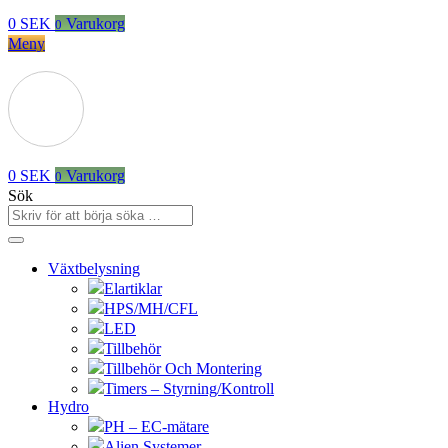
0
SEK
Varukorg
0
Meny
0
SEK
Varukorg
0
Sök
Växtbelysning
Elartiklar
HPS/MH/CFL
LED
Tillbehör
Tillbehör Och Montering
Timers – Styrning/Kontroll
Hydro
PH – EC-mätare
Alien Systemer