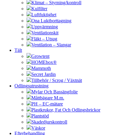
Klimat – Styrning/kontroll
Kulfilter
Luftfuktighet
Ona Luktborttagning
Uppvärmning
Ventilationskit
Fläkt – Utsug
Ventilation – Slangar
Tält
Growtent
HOMEbox®
Mammoth
Secret Jardin
Tillbehör / Scrog / Växtnät
Odlingsutrustning
Mylar Och Bassängfolie
Måttbägare M.m.
PH – EC-mätare
Plastkrukor, Fat Och Odlingsbrickor
Plantstöd
Skadedjurskontroll
Väskor
Efterbehandling