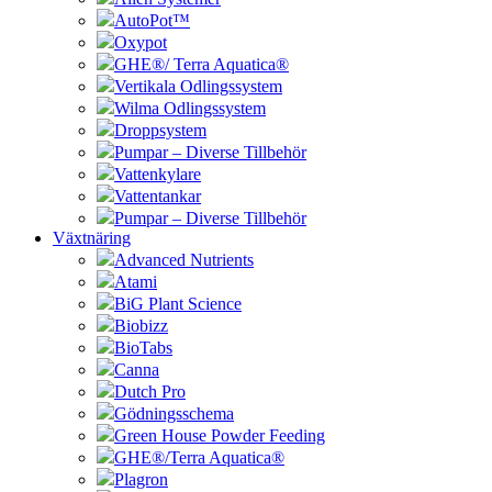
AutoPot™
Oxypot
GHE®/ Terra Aquatica®
Vertikala Odlingssystem
Wilma Odlingssystem
Droppsystem
Pumpar – Diverse Tillbehör
Vattenkylare
Vattentankar
Pumpar – Diverse Tillbehör
Växtnäring
Advanced Nutrients
Atami
BiG Plant Science
Biobizz
BioTabs
Canna
Dutch Pro
Gödningsschema
Green House Powder Feeding
GHE®/Terra Aquatica®
Plagron