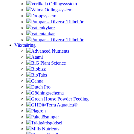
Vertikala Odlingssystem
Wilma Odlingssystem
Droppsystem
Pumpar – Diverse Tillbehör
Vattenkylare
Vattentankar
Pumpar – Diverse Tillbehör
Växtnäring
Advanced Nutrients
Atami
BiG Plant Science
Biobizz
BioTabs
Canna
Dutch Pro
Gödningsschema
Green House Powder Feeding
GHE®/Terra Aquatica®
Plagron
Paketlösningar
Trädgårdsgödsel
Mills Nutrients