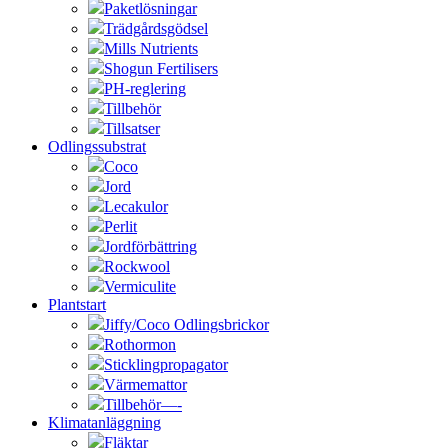
Paketlösningar
Trädgårdsgödsel
Mills Nutrients
Shogun Fertilisers
PH-reglering
Tillbehör
Tillsatser
Odlingssubstrat
Coco
Jord
Lecakulor
Perlit
Jordförbättring
Rockwool
Vermiculite
Plantstart
Jiffy/Coco Odlingsbrickor
Rothormon
Sticklingpropagator
Värmemattor
Tillbehör—-
Klimatanläggning
Fläktar