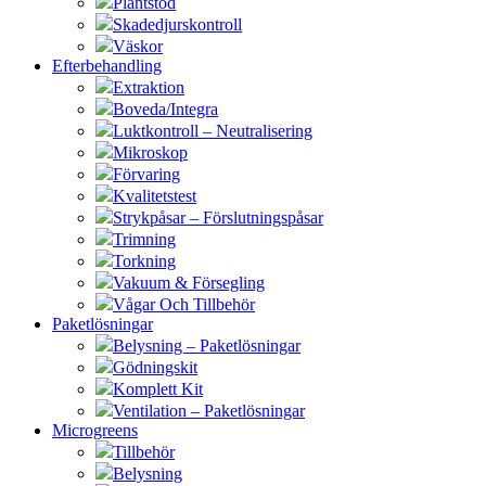
Plantstöd
Skadedjurskontroll
Väskor
Efterbehandling
Extraktion
Boveda/Integra
Luktkontroll – Neutralisering
Mikroskop
Förvaring
Kvalitetstest
Strykpåsar – Förslutningspåsar
Trimning
Torkning
Vakuum & Försegling
Vågar Och Tillbehör
Paketlösningar
Belysning – Paketlösningar
Gödningskit
Komplett Kit
Ventilation – Paketlösningar
Microgreens
Tillbehör
Belysning