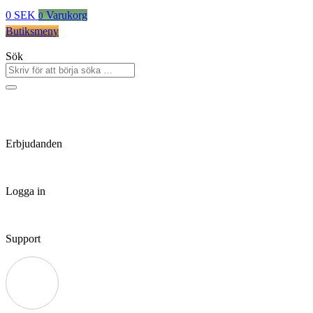
0
SEK
Varukorg
0
Butiksmeny
Sök
Erbjudanden
Logga in
Support