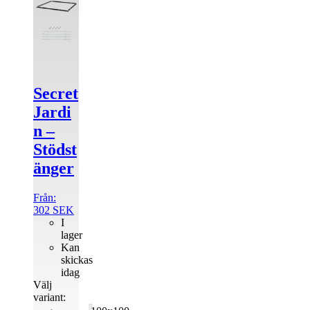
produkten
har
flera
varianter.
De
olika
alternativen
Secret
kan
väljas
Jardi
på
n –
produktsidan
Stödst
änger
Från:
302
SEK
I
lager
Kan
skickas
idag
Välj
variant: