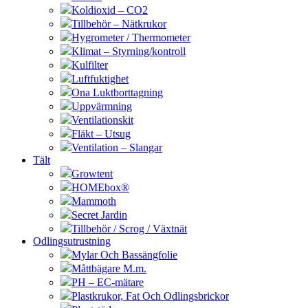
Koldioxid – CO2
Tillbehör – Nätkrukor
Hygrometer / Thermometer
Klimat – Styrning/kontroll
Kulfilter
Luftfuktighet
Ona Luktborttagning
Uppvärmning
Ventilationskit
Fläkt – Utsug
Ventilation – Slangar
Tält
Growtent
HOMEbox®
Mammoth
Secret Jardin
Tillbehör / Scrog / Växtnät
Odlingsutrustning
Mylar Och Bassängfolie
Måttbägare M.m.
PH – EC-mätare
Plastkrukor, Fat Och Odlingsbrickor