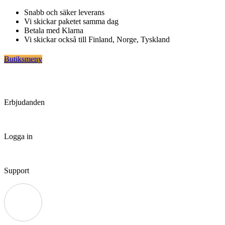
Hoppa
Snabb och säker leverans
till
Vi skickar paketet samma dag
innehåll
Betala med Klarna
Vi skickar också till Finland, Norge, Tyskland
Butiksmeny
Erbjudanden
Logga in
Support