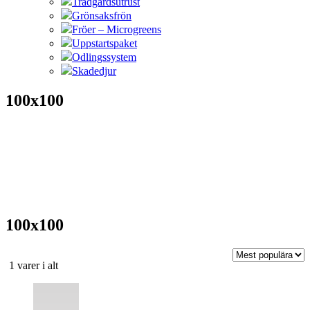
Trädgårdsutrust
Grönsaksfrön
Fröer – Microgreens
Uppstartspaket
Odlingssystem
Skadedjur
100x100
100x100
Sortera
1 varer i alt
efter
Den
popularitet
här