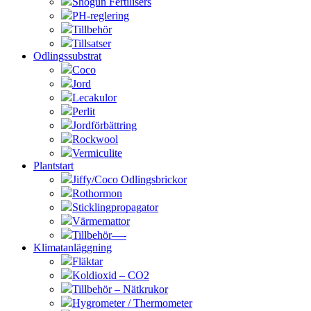
Shogun Fertilisers
PH-reglering
Tillbehör
Tillsatser
Odlingssubstrat
Coco
Jord
Lecakulor
Perlit
Jordförbättring
Rockwool
Vermiculite
Plantstart
Jiffy/Coco Odlingsbrickor
Rothormon
Sticklingpropagator
Värmemattor
Tillbehör—-
Klimatanläggning
Fläktar
Koldioxid – CO2
Tillbehör – Nätkrukor
Hygrometer / Thermometer