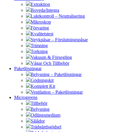
Extraktion
Boveda/Integra
Luktkontroll – Neutralisering
Mikroskop
Förvaring
Kvalitetstest
Strykpåsar – Förslutningspåsar
Trimning
Torkning
Vakuum & Försegling
Vågar Och Tillbehör
Paketlösningar
Belysning – Paketlösningar
Gödningskit
Komplett Kit
Ventilation – Paketlösningar
Microgreens
Tillbehör
Belysning
Odlingsmedium
Sålådor
Trädgårdsgödsel