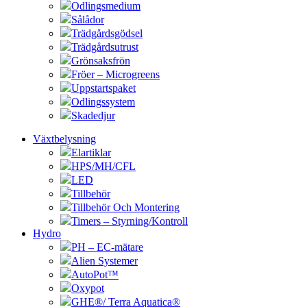
Odlingsmedium
Sålådor
Trädgårdsgödsel
Trädgårdsutrust
Grönsaksfrön
Fröer – Microgreens
Uppstartspaket
Odlingssystem
Skadedjur
Växtbelysning
Elartiklar
HPS/MH/CFL
LED
Tillbehör
Tillbehör Och Montering
Timers – Styrning/Kontroll
Hydro
PH – EC-mätare
Alien Systemer
AutoPot™
Oxypot
GHE®/ Terra Aquatica®