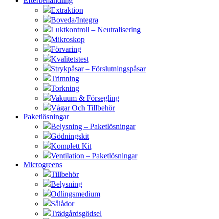
Efterbehandling
Extraktion
Boveda/Integra
Luktkontroll – Neutralisering
Mikroskop
Förvaring
Kvalitetstest
Strykpåsar – Förslutningspåsar
Trimning
Torkning
Vakuum & Försegling
Vågar Och Tillbehör
Paketlösningar
Belysning – Paketlösningar
Gödningskit
Komplett Kit
Ventilation – Paketlösningar
Microgreens
Tillbehör
Belysning
Odlingsmedium
Sålådor
Trädgårdsgödsel