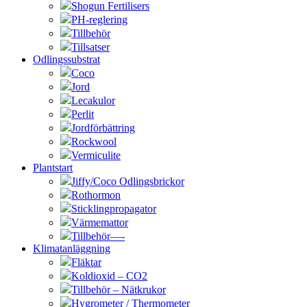
Shogun Fertilisers
PH-reglering
Tillbehör
Tillsatser
Odlingssubstrat
Coco
Jord
Lecakulor
Perlit
Jordförbättring
Rockwool
Vermiculite
Plantstart
Jiffy/Coco Odlingsbrickor
Rothormon
Sticklingpropagator
Värmemattor
Tillbehör—-
Klimatanläggning
Fläktar
Koldioxid – CO2
Tillbehör – Nätkrukor
Hygrometer / Thermometer