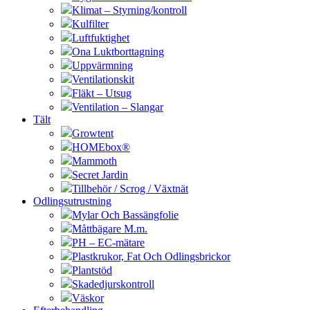
Klimat – Styrning/kontroll
Kulfilter
Luftfuktighet
Ona Luktborttagning
Uppvärmning
Ventilationskit
Fläkt – Utsug
Ventilation – Slangar
Tält
Growtent
HOMEbox®
Mammoth
Secret Jardin
Tillbehör / Scrog / Växtnät
Odlingsutrustning
Mylar Och Bassängfolie
Måttbägare M.m.
PH – EC-mätare
Plastkrukor, Fat Och Odlingsbrickor
Plantstöd
Skadedjurskontroll
Väskor