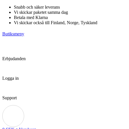
Hoppa
Snabb och säker leverans
till
Vi skickar paketet samma dag
innehåll
Betala med Klarna
Vi skickar också till Finland, Norge, Tyskland
Butiksmeny
Erbjudanden
Logga in
Support