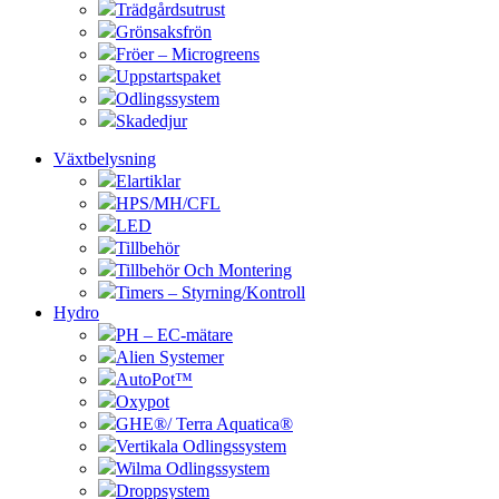
Trädgårdsutrust
Grönsaksfrön
Fröer – Microgreens
Uppstartspaket
Odlingssystem
Skadedjur
Växtbelysning
Elartiklar
HPS/MH/CFL
LED
Tillbehör
Tillbehör Och Montering
Timers – Styrning/Kontroll
Hydro
PH – EC-mätare
Alien Systemer
AutoPot™
Oxypot
GHE®/ Terra Aquatica®
Vertikala Odlingssystem
Wilma Odlingssystem
Droppsystem