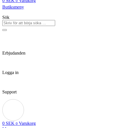
0
SEK
Varukorg
0
Butiksmeny
Sök
Erbjudanden
Logga in
Support
0
SEK
Varukorg
0