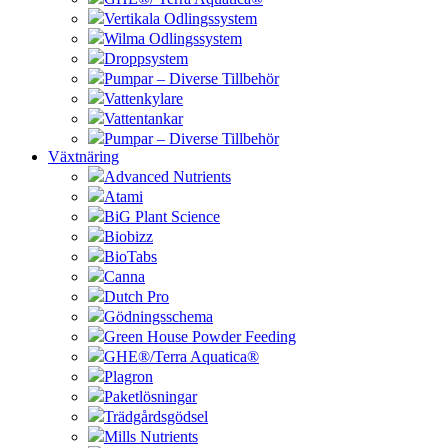
Vertikala Odlingssystem
Wilma Odlingssystem
Droppsystem
Pumpar – Diverse Tillbehör
Vattenkylare
Vattentankar
Pumpar – Diverse Tillbehör
Växtnäring
Advanced Nutrients
Atami
BiG Plant Science
Biobizz
BioTabs
Canna
Dutch Pro
Gödningsschema
Green House Powder Feeding
GHE®/Terra Aquatica®
Plagron
Paketlösningar
Trädgårdsgödsel
Mills Nutrients