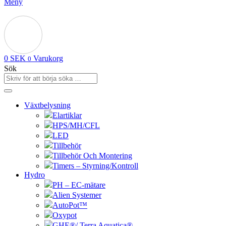
Meny
0
SEK
Varukorg
0
Sök
Växtbelysning
Elartiklar
HPS/MH/CFL
LED
Tillbehör
Tillbehör Och Montering
Timers – Styrning/Kontroll
Hydro
PH – EC-mätare
Alien Systemer
AutoPot™
Oxypot
GHE®/ Terra Aquatica®