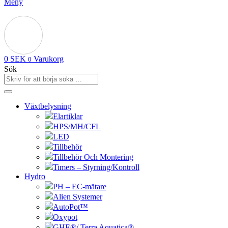
Meny
0
SEK
Varukorg
0
Sök
Växtbelysning
Elartiklar
HPS/MH/CFL
LED
Tillbehör
Tillbehör Och Montering
Timers – Styrning/Kontroll
Hydro
PH – EC-mätare
Alien Systemer
AutoPot™
Oxypot
GHE®/ Terra Aquatica®