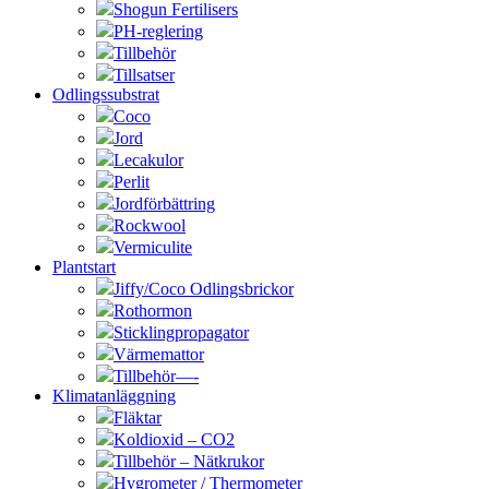
Shogun Fertilisers
PH-reglering
Tillbehör
Tillsatser
Odlingssubstrat
Coco
Jord
Lecakulor
Perlit
Jordförbättring
Rockwool
Vermiculite
Plantstart
Jiffy/Coco Odlingsbrickor
Rothormon
Sticklingpropagator
Värmemattor
Tillbehör—-
Klimatanläggning
Fläktar
Koldioxid – CO2
Tillbehör – Nätkrukor
Hygrometer / Thermometer