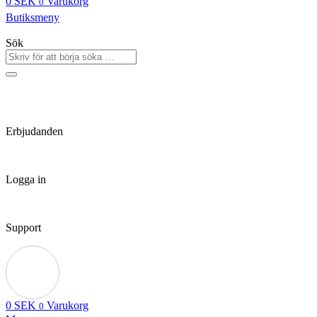
0
SEK
Varukorg
0
Butiksmeny
Sök
Erbjudanden
Logga in
Support
0
SEK
Varukorg
0