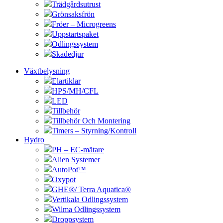
Trädgårdsutrust
Grönsaksfrön
Fröer – Microgreens
Uppstartspaket
Odlingssystem
Skadedjur
Växtbelysning
Elartiklar
HPS/MH/CFL
LED
Tillbehör
Tillbehör Och Montering
Timers – Styrning/Kontroll
Hydro
PH – EC-mätare
Alien Systemer
AutoPot™
Oxypot
GHE®/ Terra Aquatica®
Vertikala Odlingssystem
Wilma Odlingssystem
Droppsystem