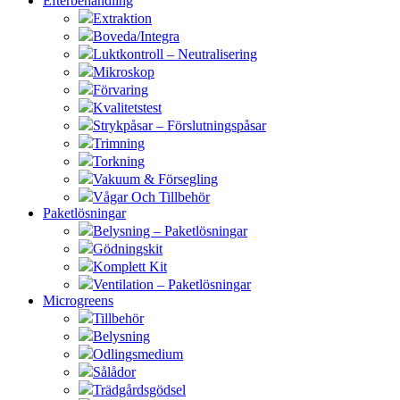
Efterbehandling
Extraktion
Boveda/Integra
Luktkontroll – Neutralisering
Mikroskop
Förvaring
Kvalitetstest
Strykpåsar – Förslutningspåsar
Trimning
Torkning
Vakuum & Försegling
Vågar Och Tillbehör
Paketlösningar
Belysning – Paketlösningar
Gödningskit
Komplett Kit
Ventilation – Paketlösningar
Microgreens
Tillbehör
Belysning
Odlingsmedium
Sålådor
Trädgårdsgödsel