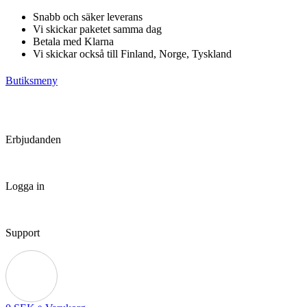
Hoppa
Snabb och säker leverans
till
Vi skickar paketet samma dag
innehåll
Betala med Klarna
Vi skickar också till Finland, Norge, Tyskland
Butiksmeny
Erbjudanden
Logga in
Support