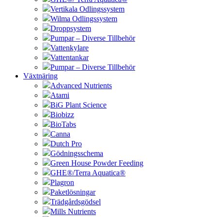
Vertikala Odlingssystem
Wilma Odlingssystem
Droppsystem
Pumpar – Diverse Tillbehör
Vattenkylare
Vattentankar
Pumpar – Diverse Tillbehör
Växtnäring
Advanced Nutrients
Atami
BiG Plant Science
Biobizz
BioTabs
Canna
Dutch Pro
Gödningsschema
Green House Powder Feeding
GHE®/Terra Aquatica®
Plagron
Paketlösningar
Trädgårdsgödsel
Mills Nutrients