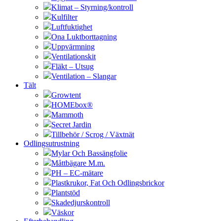
Klimat – Styrning/kontroll
Kulfilter
Luftfuktighet
Ona Luktborttagning
Uppvärmning
Ventilationskit
Fläkt – Utsug
Ventilation – Slangar
Tält
Growtent
HOMEbox®
Mammoth
Secret Jardin
Tillbehör / Scrog / Växtnät
Odlingsutrustning
Mylar Och Bassängfolie
Måttbägare M.m.
PH – EC-mätare
Plastkrukor, Fat Och Odlingsbrickor
Plantstöd
Skadedjurskontroll
Väskor