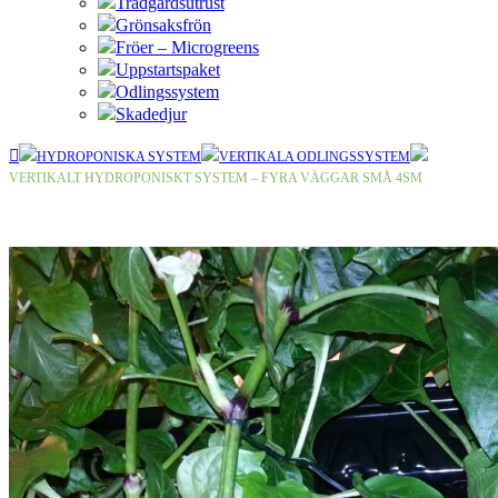
Trädgårdsutrust
Grönsaksfrön
Fröer – Microgreens
Uppstartspaket
Odlingssystem
Skadedjur
HYDROPONISKA SYSTEM
VERTIKALA ODLINGSSYSTEM
VERTIKALT HYDROPONISKT SYSTEM – FYRA VÄGGAR SMÅ 4SM