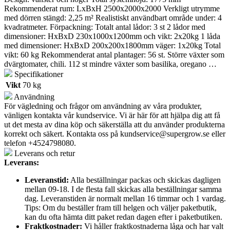
Rekommenderat rum: LxBxH 2500x2000x2000 Verkligt utrymme
med dörren stängd: 2,25 m² Realistiskt användbart område under: 4
kvadratmeter. Förpackning: Totalt antal lådor: 3 st 2 lådor med
dimensioner: HxBxD 230x1000x1200mm och vikt: 2x20kg 1 låda
med dimensioner: HxBxD 200x200x1800mm väger: 1x20kg Total
vikt: 60 kg Rekommenderat antal plantager: 56 st. Större växter som
dvärgtomater, chili. 112 st mindre växter som basilika, oregano …
Specifikationer
Vikt
70 kg
Användning
För vägledning och frågor om användning av våra produkter,
vänligen kontakta vår kundservice. Vi är här för att hjälpa dig att få
ut det mesta av dina köp och säkerställa att du använder produkterna
korrekt och säkert. Kontakta oss på
kundservice@supergrow.se
eller
telefon +4524798080.
Leverans och retur
Leverans:
Leveranstid:
Alla beställningar packas och skickas dagligen
mellan 09-18. I de flesta fall skickas alla beställningar samma
dag. Leveranstiden är normalt mellan 16 timmar och 1 vardag.
Tips: Om du beställer fram till helgen och väljer paketbutik,
kan du ofta hämta ditt paket redan dagen efter i paketbutiken.
Fraktkostnader:
Vi håller fraktkostnaderna låga och har valt