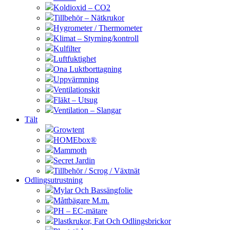
Koldioxid – CO2
Tillbehör – Nätkrukor
Hygrometer / Thermometer
Klimat – Styrning/kontroll
Kulfilter
Luftfuktighet
Ona Luktborttagning
Uppvärmning
Ventilationskit
Fläkt – Utsug
Ventilation – Slangar
Tält
Growtent
HOMEbox®
Mammoth
Secret Jardin
Tillbehör / Scrog / Växtnät
Odlingsutrustning
Mylar Och Bassängfolie
Måttbägare M.m.
PH – EC-mätare
Plastkrukor, Fat Och Odlingsbrickor