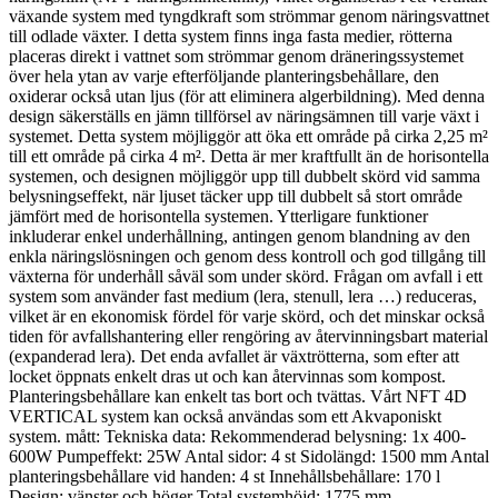
växande system med tyngdkraft som strömmar genom näringsvattnet
4SM
till odlade växter. I detta system finns inga fasta medier, rötterna
mängd
placeras direkt i vattnet som strömmar genom dräneringssystemet
över hela ytan av varje efterföljande planteringsbehållare, den
oxiderar också utan ljus (för att eliminera algerbildning). Med denna
design säkerställs en jämn tillförsel av näringsämnen till varje växt i
systemet. Detta system möjliggör att öka ett område på cirka 2,25 m²
till ett område på cirka 4 m². Detta är mer kraftfullt än de horisontella
systemen, och designen möjliggör upp till dubbelt skörd vid samma
belysningseffekt, när ljuset täcker upp till dubbelt så stort område
jämfört med de horisontella systemen. Ytterligare funktioner
inkluderar enkel underhållning, antingen genom blandning av den
enkla näringslösningen och genom dess kontroll och god tillgång till
växterna för underhåll såväl som under skörd. Frågan om avfall i ett
system som använder fast medium (lera, stenull, lera …) reduceras,
vilket är en ekonomisk fördel för varje skörd, och det minskar också
tiden för avfallshantering eller rengöring av återvinningsbart material
(expanderad lera). Det enda avfallet är växtrötterna, som efter att
locket öppnats enkelt dras ut och kan återvinnas som kompost.
Planteringsbehållare kan enkelt tas bort och tvättas. Vårt NFT 4D
VERTICAL system kan också användas som ett Akvaponiskt
system. mått: Tekniska data: Rekommenderad belysning: 1x 400-
600W Pumpeffekt: 25W Antal sidor: 4 st Sidolängd: 1500 mm Antal
planteringsbehållare vid handen: 4 st Innehållsbehållare: 170 l
Design: vänster och höger Total systemhöjd: 1775 mm