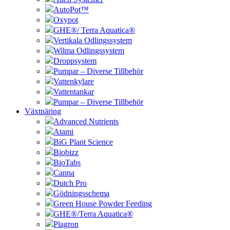
AutoPot™
Oxypot
GHE®/ Terra Aquatica®
Vertikala Odlingssystem
Wilma Odlingssystem
Droppsystem
Pumpar – Diverse Tillbehör
Vattenkylare
Vattentankar
Pumpar – Diverse Tillbehör
Växtnäring
Advanced Nutrients
Atami
BiG Plant Science
Biobizz
BioTabs
Canna
Dutch Pro
Gödningsschema
Green House Powder Feeding
GHE®/Terra Aquatica®
Plagron