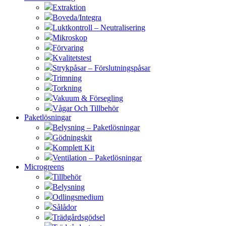
Extraktion
Boveda/Integra
Luktkontroll – Neutralisering
Mikroskop
Förvaring
Kvalitetstest
Strykpåsar – Förslutningspåsar
Trimning
Torkning
Vakuum & Försegling
Vågar Och Tillbehör
Paketlösningar
Belysning – Paketlösningar
Gödningskit
Komplett Kit
Ventilation – Paketlösningar
Microgreens
Tillbehör
Belysning
Odlingsmedium
Sålådor
Trädgårdsgödsel