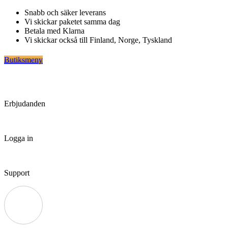
Hoppa
Snabb och säker leverans
till
Vi skickar paketet samma dag
innehåll
Betala med Klarna
Vi skickar också till Finland, Norge, Tyskland
Butiksmeny
Erbjudanden
Logga in
Support