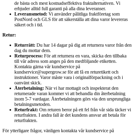
de bästa och mest kostnadseffektiva fraktalternativen. Vi
erbjuder alltid full garanti på alla dina leveranser.
Leveransmetod:
Vi använder pålitliga fraktföretag som
PostNord och GLS för att säkerställa att dina varor levereras
säkert och i tid.
Retur:
Returrätt:
Du har 14 dagar på dig att returnera varor från den
dag du mottar dem.
Returprocess:
För att returnera en vara, skicka den tillbaka
till vår adress som anges på den medföljande etiketten.
Kontakta gärna vår kundservice på
kundservice@supergrow.se för att få en returetikett och
instruktioner. Varor måste vara i originalförpackning och i
oanvänt skick.
Återbetalning:
När vi har mottagit och inspekterat den
returnerade varan kommer vi att behandla din återbetalning
inom 5-7 vardagar. Återbetalningen görs via den ursprungliga
betalningsmetoden.
Returfrakt:
Om returen beror på ett fel från vår sida täcker vi
returfrakten. I andra fall är det kundens ansvar att betala för
returfrakten.
För ytterligare frågor, vänligen kontakta vår kundservice på