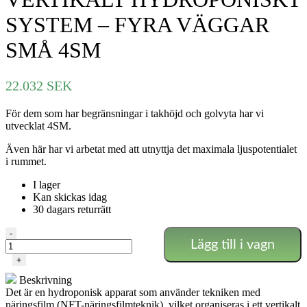
SYSTEM – FYRA VÄGGAR
SMÅ 4SM
22.032
SEK
För dem som har begränsningar i takhöjd och golvyta har vi
utvecklat 4SM.
Även här har vi arbetat med att utnyttja det maximala ljuspotentialet
i rummet.
I lager
Kan skickas idag
30 dagars returrätt
VERTIKALT
-
Lägg till i vagn
HYDROPONISKT
SYSTEM
+
-
Beskrivning
FYRA
Det är en hydroponisk apparat som använder tekniken med
VÄGGAR
näringsfilm (NFT-näringsfilmteknik), vilket organiseras i ett vertikalt
SMÅ