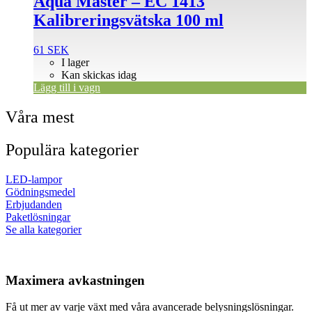
Aqua Master – EC 1413
Kalibreringsvätska 100 ml
61
SEK
I lager
Kan skickas idag
Lägg till i vagn
Våra mest
Populära kategorier
LED-lampor
Gödningsmedel
Erbjudanden
Paketlösningar
Se alla kategorier
Maximera avkastningen
Få ut mer av varje växt med våra avancerade belysningslösningar.