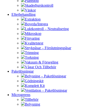
Plantstöd
Skadedjurskontroll
Väskor
Efterbehandling
Extraktion
Boveda/Integra
Luktkontroll – Neutralisering
Mikroskop
Förvaring
Kvalitetstest
Strykpåsar – Förslutningspåsar
Trimning
Torkning
Vakuum & Försegling
Vågar Och Tillbehör
Paketlösningar
Belysning – Paketlösningar
Gödningskit
Komplett Kit
Ventilation – Paketlösningar
Microgreens
Tillbehör
Belysning