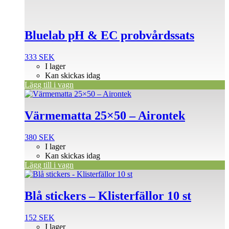
Bluelab pH & EC probvårdssats
333
SEK
I lager
Kan skickas idag
Lägg till i vagn
Värmematta 25×50 – Airontek
380
SEK
I lager
Kan skickas idag
Lägg till i vagn
Blå stickers – Klisterfällor 10 st
152
SEK
I lager