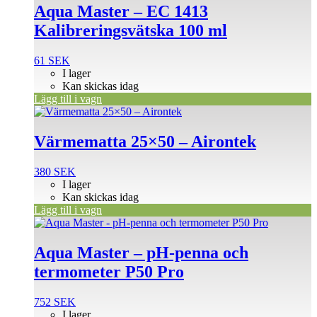
Aqua Master – EC 1413
Kalibreringsvätska 100 ml
61
SEK
I lager
Kan skickas idag
Lägg till i vagn
Värmematta 25×50 – Airontek
380
SEK
I lager
Kan skickas idag
Lägg till i vagn
Aqua Master – pH-penna och
termometer P50 Pro
752
SEK
I lager