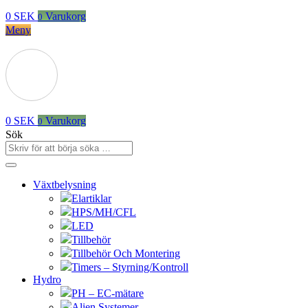
0
SEK
Varukorg
0
Meny
0
SEK
Varukorg
0
Sök
Växtbelysning
Elartiklar
HPS/MH/CFL
LED
Tillbehör
Tillbehör Och Montering
Timers – Styrning/Kontroll
Hydro
PH – EC-mätare
Alien Systemer