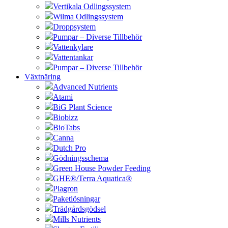
Vertikala Odlingssystem
Wilma Odlingssystem
Droppsystem
Pumpar – Diverse Tillbehör
Vattenkylare
Vattentankar
Pumpar – Diverse Tillbehör
Växtnäring
Advanced Nutrients
Atami
BiG Plant Science
Biobizz
BioTabs
Canna
Dutch Pro
Gödningsschema
Green House Powder Feeding
GHE®/Terra Aquatica®
Plagron
Paketlösningar
Trädgårdsgödsel
Mills Nutrients