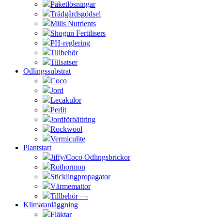
Paketlösningar
Trädgårdsgödsel
Mills Nutrients
Shogun Fertilisers
PH-reglering
Tillbehör
Tillsatser
Odlingssubstrat
Coco
Jord
Lecakulor
Perlit
Jordförbättring
Rockwool
Vermiculite
Plantstart
Jiffy/Coco Odlingsbrickor
Rothormon
Sticklingpropagator
Värmemattor
Tillbehör—-
Klimatanläggning
Fläktar