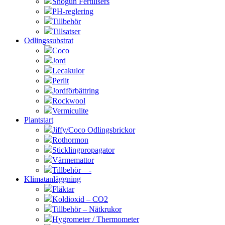
Shogun Fertilisers
PH-reglering
Tillbehör
Tillsatser
Odlingssubstrat
Coco
Jord
Lecakulor
Perlit
Jordförbättring
Rockwool
Vermiculite
Plantstart
Jiffy/Coco Odlingsbrickor
Rothormon
Sticklingpropagator
Värmemattor
Tillbehör—-
Klimatanläggning
Fläktar
Koldioxid – CO2
Tillbehör – Nätkrukor
Hygrometer / Thermometer