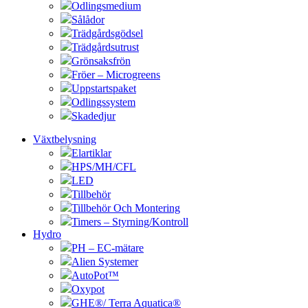
Odlingsmedium
Sålådor
Trädgårdsgödsel
Trädgårdsutrust
Grönsaksfrön
Fröer – Microgreens
Uppstartspaket
Odlingssystem
Skadedjur
Växtbelysning
Elartiklar
HPS/MH/CFL
LED
Tillbehör
Tillbehör Och Montering
Timers – Styrning/Kontroll
Hydro
PH – EC-mätare
Alien Systemer
AutoPot™
Oxypot
GHE®/ Terra Aquatica®