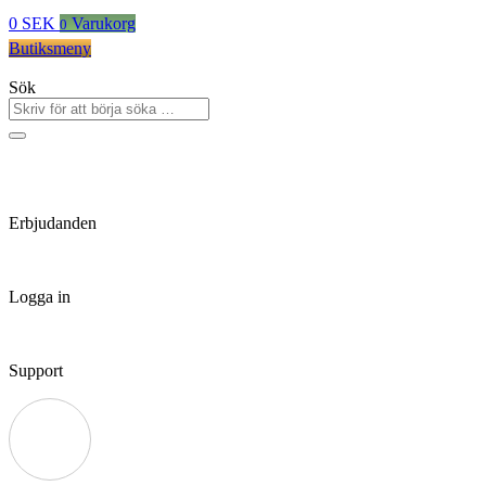
0
SEK
Varukorg
0
Butiksmeny
Sök
Erbjudanden
Logga in
Support