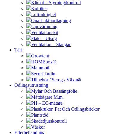
Klimat – Styrning/kontroll
Kulfilter
Luftfuktighet
Ona Luktborttagning
Uppvärmning
Ventilationskit
Fläkt – Utsug
Ventilation – Slangar
Tält
Growtent
HOMEbox®
Mammoth
Secret Jardin
Tillbehör / Scrog / Växtnät
Odlingsutrustning
Mylar Och Bassängfolie
Måttbägare M.m.
PH – EC-mätare
Plastkrukor, Fat Och Odlingsbrickor
Plantstöd
Skadedjurskontroll
Väskor
Efterbehandling