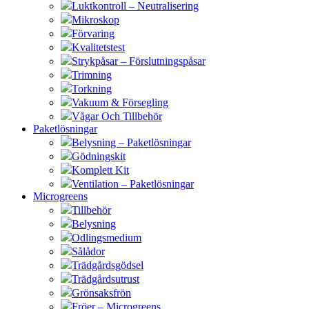
Luktkontroll – Neutralisering
Mikroskop
Förvaring
Kvalitetstest
Strykpåsar – Förslutningspåsar
Trimning
Torkning
Vakuum & Försegling
Vågar Och Tillbehör
Paketlösningar
Belysning – Paketlösningar
Gödningskit
Komplett Kit
Ventilation – Paketlösningar
Microgreens
Tillbehör
Belysning
Odlingsmedium
Sålådor
Trädgårdsgödsel
Trädgårdsutrust
Grönsaksfrön
Fröer – Microgreens