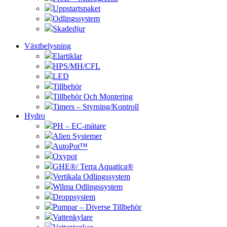
Uppstartspaket
Odlingssystem
Skadedjur
Växtbelysning
Elartiklar
HPS/MH/CFL
LED
Tillbehör
Tillbehör Och Montering
Timers – Styrning/Kontroll
Hydro
PH – EC-mätare
Alien Systemer
AutoPot™
Oxypot
GHE®/ Terra Aquatica®
Vertikala Odlingssystem
Wilma Odlingssystem
Droppsystem
Pumpar – Diverse Tillbehör
Vattenkylare