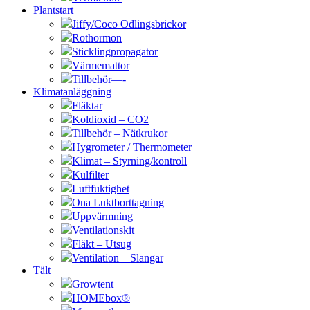
Plantstart
Jiffy/Coco Odlingsbrickor
Rothormon
Sticklingpropagator
Värmemattor
Tillbehör—-
Klimatanläggning
Fläktar
Koldioxid – CO2
Tillbehör – Nätkrukor
Hygrometer / Thermometer
Klimat – Styrning/kontroll
Kulfilter
Luftfuktighet
Ona Luktborttagning
Uppvärmning
Ventilationskit
Fläkt – Utsug
Ventilation – Slangar
Tält
Growtent
HOMEbox®