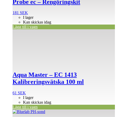
Probe ec – Rengöringskit
181
SEK
I lager
Kan skickas idag
Lägg till i vagn
Aqua Master – EC 1413
Kalibreringsvätska 100 ml
61
SEK
I lager
Kan skickas idag
Lägg till i vagn