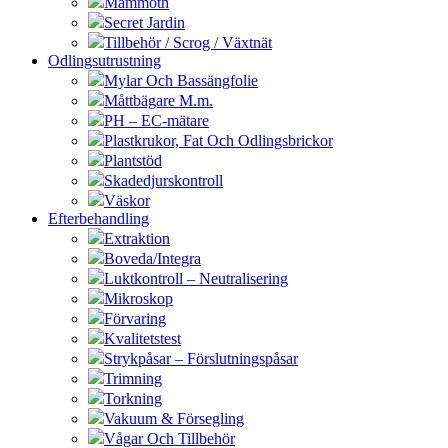
Mammoth
Secret Jardin
Tillbehör / Scrog / Växtnät
Odlingsutrustning
Mylar Och Bassängfolie
Måttbägare M.m.
PH – EC-mätare
Plastkrukor, Fat Och Odlingsbrickor
Plantstöd
Skadedjurskontroll
Väskor
Efterbehandling
Extraktion
Boveda/Integra
Luktkontroll – Neutralisering
Mikroskop
Förvaring
Kvalitetstest
Strykpåsar – Förslutningspåsar
Trimning
Torkning
Vakuum & Försegling
Vågar Och Tillbehör