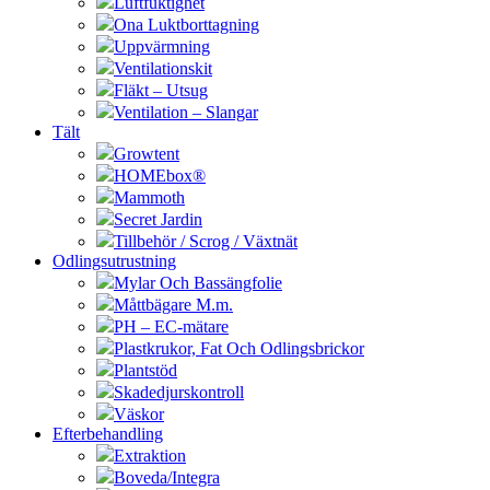
Luftfuktighet
Ona Luktborttagning
Uppvärmning
Ventilationskit
Fläkt – Utsug
Ventilation – Slangar
Tält
Growtent
HOMEbox®
Mammoth
Secret Jardin
Tillbehör / Scrog / Växtnät
Odlingsutrustning
Mylar Och Bassängfolie
Måttbägare M.m.
PH – EC-mätare
Plastkrukor, Fat Och Odlingsbrickor
Plantstöd
Skadedjurskontroll
Väskor
Efterbehandling
Extraktion
Boveda/Integra