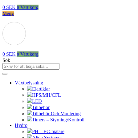
0
SEK
Varukorg
0
Meny
0
SEK
Varukorg
0
Sök
Växtbelysning
Elartiklar
HPS/MH/CFL
LED
Tillbehör
Tillbehör Och Montering
Timers – Styrning/Kontroll
Hydro
PH – EC-mätare
Alien Systemer