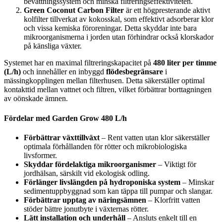
bevattningssystem och minska filtreringseffektiviteten.
Green Coconut Carbon Filter
är ett högpresterande aktivt
kolfilter tillverkat av kokosskal, som effektivt adsorberar klor
och vissa kemiska föroreningar. Detta skyddar inte bara
mikroorganismerna i jorden utan förhindrar också klorskador
på känsliga växter.
Systemet har en maximal filtreringskapacitet på
480 liter per timme
(L/h)
och innehåller en inbyggd
flödesbegränsare
i
mässingkopplingen mellan filterhusen. Detta säkerställer optimal
kontakttid mellan vattnet och filtren, vilket förbättrar borttagningen
av oönskade ämnen.
Fördelar med Garden Grow 480 L/h
Förbättrar växttillväxt
– Rent vatten utan klor säkerställer
optimala förhållanden för rötter och mikrobiologiska
livsformer.
Skyddar fördelaktiga mikroorganismer
– Viktigt för
jordhälsan, särskilt vid ekologisk odling.
Förlänger livslängden på hydroponiska system
– Minskar
sedimentuppbyggnad som kan täppa till pumpar och slangar.
Förbättrar upptag av näringsämnen
– Klorfritt vatten
stöder bättre jonutbyte i växternas rötter.
Lätt installation och underhåll
– Ansluts enkelt till en