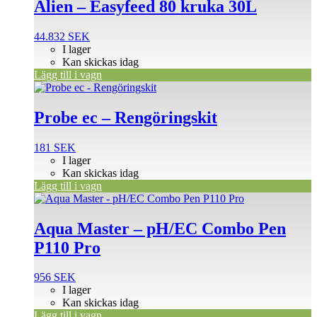
Alien – Easyfeed 80 kruka 30L
44.832
SEK
I lager
Kan skickas idag
Lägg till i vagn
Probe ec – Rengöringskit
181
SEK
I lager
Kan skickas idag
Lägg till i vagn
Aqua Master – pH/EC Combo Pen
P110 Pro
956
SEK
I lager
Kan skickas idag
Lägg till i vagn