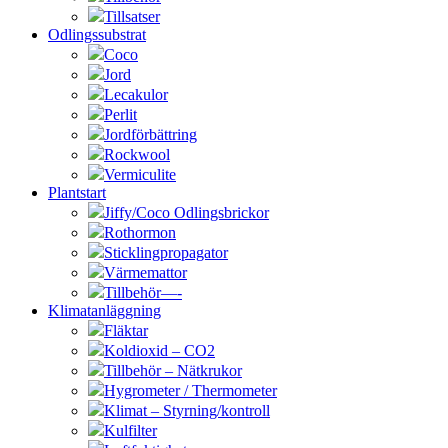
Tillsatser
Odlingssubstrat
Coco
Jord
Lecakulor
Perlit
Jordförbättring
Rockwool
Vermiculite
Plantstart
Jiffy/Coco Odlingsbrickor
Rothormon
Sticklingpropagator
Värmemattor
Tillbehör—-
Klimatanläggning
Fläktar
Koldioxid – CO2
Tillbehör – Nätkrukor
Hygrometer / Thermometer
Klimat – Styrning/kontroll
Kulfilter