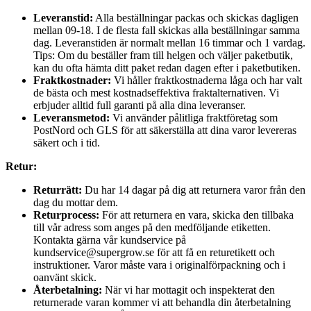
Leveranstid:
Alla beställningar packas och skickas dagligen
mellan 09-18. I de flesta fall skickas alla beställningar samma
dag. Leveranstiden är normalt mellan 16 timmar och 1 vardag.
Tips: Om du beställer fram till helgen och väljer paketbutik,
kan du ofta hämta ditt paket redan dagen efter i paketbutiken.
Fraktkostnader:
Vi håller fraktkostnaderna låga och har valt
de bästa och mest kostnadseffektiva fraktalternativen. Vi
erbjuder alltid full garanti på alla dina leveranser.
Leveransmetod:
Vi använder pålitliga fraktföretag som
PostNord och GLS för att säkerställa att dina varor levereras
säkert och i tid.
Retur:
Returrätt:
Du har 14 dagar på dig att returnera varor från den
dag du mottar dem.
Returprocess:
För att returnera en vara, skicka den tillbaka
till vår adress som anges på den medföljande etiketten.
Kontakta gärna vår kundservice på
kundservice@supergrow.se för att få en returetikett och
instruktioner. Varor måste vara i originalförpackning och i
oanvänt skick.
Återbetalning:
När vi har mottagit och inspekterat den
returnerade varan kommer vi att behandla din återbetalning