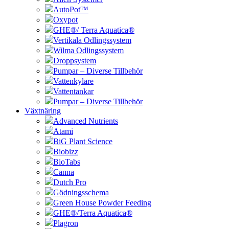
AutoPot™
Oxypot
GHE®/ Terra Aquatica®
Vertikala Odlingssystem
Wilma Odlingssystem
Droppsystem
Pumpar – Diverse Tillbehör
Vattenkylare
Vattentankar
Pumpar – Diverse Tillbehör
Växtnäring
Advanced Nutrients
Atami
BiG Plant Science
Biobizz
BioTabs
Canna
Dutch Pro
Gödningsschema
Green House Powder Feeding
GHE®/Terra Aquatica®
Plagron