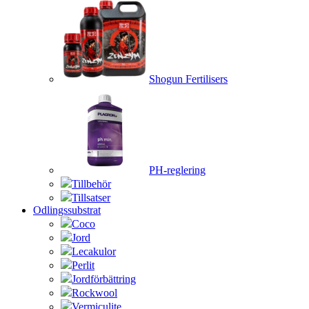
Shogun Fertilisers
PH-reglering
Tillbehör
Tillsatser
Odlingssubstrat
Coco
Jord
Lecakulor
Perlit
Jordförbättring
Rockwool
Vermiculite