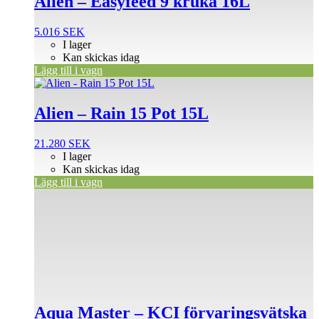
Alien – Easyfeed 9 kruka 16L
5.016
SEK
I lager
Kan skickas idag
Lägg till i vagn
Alien – Rain 15 Pot 15L
21.280
SEK
I lager
Kan skickas idag
Lägg till i vagn
Aqua Master – KCI förvaringsvätska