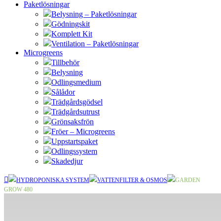
Paketlösningar
Belysning – Paketlösningar
Gödningskit
Komplett Kit
Ventilation – Paketlösningar
Microgreens
Tillbehör
Belysning
Odlingsmedium
Sålådor
Trädgårdsgödsel
Trädgårdsutrust
Grönsaksfrön
Fröer – Microgreens
Uppstartspaket
Odlingssystem
Skadedjur
HYDROPONISKA SYSTEM
VATTENFILTER & OSMOS
GARDEN
GROW 480