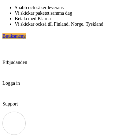
Hoppa
Snabb och säker leverans
till
Vi skickar paketet samma dag
innehåll
Betala med Klarna
Vi skickar också till Finland, Norge, Tyskland
Butiksmeny
Erbjudanden
Logga in
Support