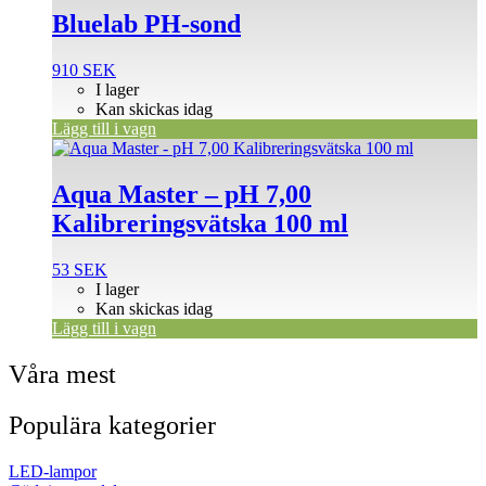
Bluelab PH-sond
910
SEK
I lager
Kan skickas idag
Lägg till i vagn
Aqua Master – pH 7,00
Kalibreringsvätska 100 ml
53
SEK
I lager
Kan skickas idag
Lägg till i vagn
Våra mest
Populära kategorier
LED-lampor