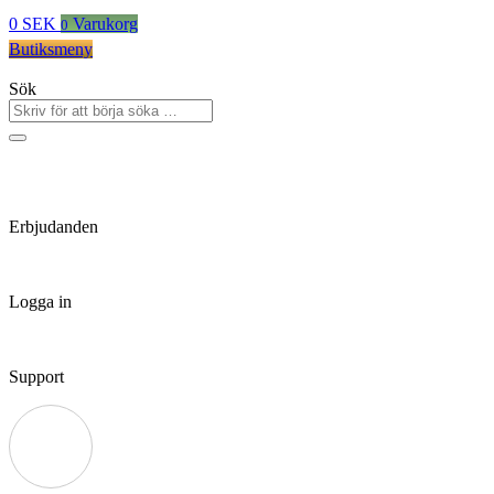
0
SEK
Varukorg
0
Butiksmeny
Sök
Erbjudanden
Logga in
Support