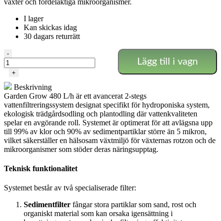
växter och fördelaktiga mikroorganismer.
I lager
Kan skickas idag
30 dagars returrätt
Garden
-
Lägg till i vagn
Grow
480
+
mängd
Beskrivning
Garden Grow 480 L/h är ett avancerat 2-stegs
vattenfiltreringssystem designat specifikt för hydroponiska system,
ekologisk trädgårdsodling och plantodling där vattenkvaliteten
spelar en avgörande roll. Systemet är optimerat för att avlägsna upp
till 99% av klor och 90% av sedimentpartiklar större än 5 mikron,
vilket säkerställer en hälsosam växtmiljö för växternas rotzon och de
mikroorganismer som stöder deras näringsupptag.
Teknisk funktionalitet
Systemet består av två specialiserade filter:
Sedimentfilter
fångar stora partiklar som sand, rost och
organiskt material som kan orsaka igensättning i